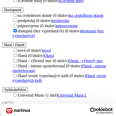
zľavnené tituly (0 titulov)
zľavnené tituly
Dostupnosť
na centrálnom sklade (0 titulov)
na centrálnom sklade
predpredaj (0 titulov)
predpredaj
pripravujeme (0 titulov)
pripravujeme
dostupná (bez vypredaných) (0 titulov)
dostupná (bez
vypredaných)
Nové / čítané
nová (0 titulov)
nová
čítaná (0 titulov)
čítaná
čítaná - výborný stav (0 titulov)
čítaná - výborný stav
čítaná - mierne opotrebovaná (0 titulov)
čítaná - mierne
opotrebovaná
čítané verzie vypredaných kníh (0 titulov)
čítané verzie
vypredaných kníh
Vydavateľstvo
Universal Music (1 titul)
Universal Music
1
Obal
CD obal (1 titul)
CD obal
1