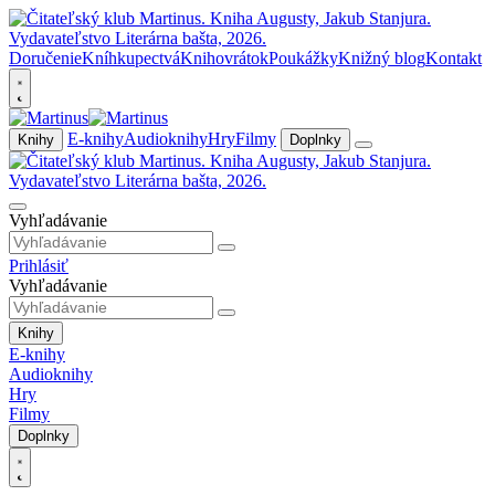
Doručenie
Kníhkupectvá
Knihovrátok
Poukážky
Knižný blog
Kontakt
E-knihy
Audioknihy
Hry
Filmy
Knihy
Doplnky
Vyhľadávanie
Prihlásiť
Vyhľadávanie
Knihy
E-knihy
Audioknihy
Hry
Filmy
Doplnky