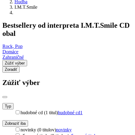
Hudba
I.M.T.Smile
Bestsellery od interpreta I.M.T.Smile CD
obal
Rock, Pop
Domáce
Zahraničné
Zúžiť výber
Zoradiť
Zúžiť výber
Typ
hudobné cd (1 titul)
hudobné cd
1
Zobraziť iba
novinky (0 titulov)
novinky