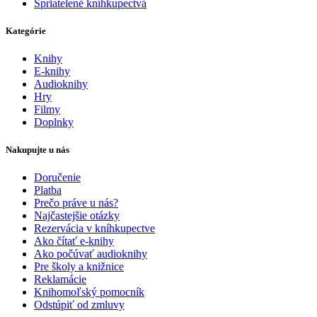
Spriatelené kníhkupectvá
Kategórie
Knihy
E-knihy
Audioknihy
Hry
Filmy
Doplnky
Nakupujte u nás
Doručenie
Platba
Prečo práve u nás?
Najčastejšie otázky
Rezervácia v kníhkupectve
Ako čítať e-knihy
Ako počúvať audioknihy
Pre školy a knižnice
Reklamácie
Knihomoľský pomocník
Odstúpiť od zmluvy