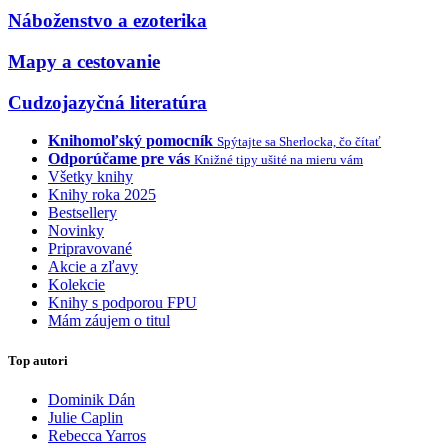
Náboženstvo a ezoterika
Mapy a cestovanie
Cudzojazyčná literatúra
Knihomoľský pomocník
Spýtajte sa Sherlocka, čo čítať
Odporúčame pre vás
Knižné tipy ušité na mieru vám
Všetky knihy
Knihy roka 2025
Bestsellery
Novinky
Pripravované
Akcie a zľavy
Kolekcie
Knihy s podporou FPU
Mám záujem o titul
Top autori
Dominik Dán
Julie Caplin
Rebecca Yarros