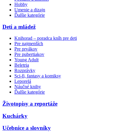
Hobby
Umenie a dizajn
Ďalšie kategórie
Deti a mládež
Knihorad – poradca kníh pre deti
Pre najmenších
Pre prvákov
Pre pubertiakov
Young Adult
Beletria
Rozprávky
Sci-fi, fantasy a komiksy
Leporelá
Náučné knihy
Ďalšie kategórie
Životopisy a reportáže
Kuchárky
Učebnice a slovníky