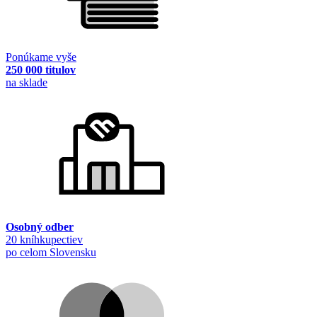
Ponúkame vyše
250 000 titulov
na sklade
Osobný odber
20 kníhkupectiev
po celom Slovensku