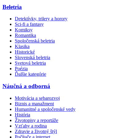
Beletria
Detektívky, trilery a horory
Sci-fi a fantasy
Komiksy
Romantika
Spoločenská beletria
Klasika
Historické
Slovenská beletria
Svetová beletria
Poézia
Ďalšie kategórie
Náučná a odborná
Motivácia a sebarozvoj
Biznis a manažment
Humanitné a spoločenské vedy
História
Životopisy a reportáže
Vzťahy a rodina
Zdravie a životný štýl
Počítače a internet