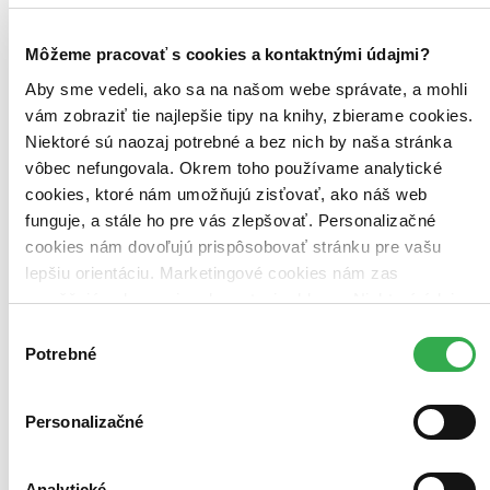
Zúžiť výber
Môžeme pracovať s cookies a kontaktnými údajmi?
Zoradiť
Aby sme vedeli, ako sa na našom webe správate, a mohli
vám zobraziť tie najlepšie tipy na knihy, zbierame cookies.
Niektoré sú naozaj potrebné a bez nich by naša stránka
Bestsellery
vôbec nefungovala. Okrem toho používame analytické
Top hodnotené
cookies, ktoré nám umožňujú zisťovať, ako náš web
Novinky
funguje, a stále ho pre vás zlepšovať. Personalizačné
Najdrahšie
Najlacnejšie
cookies nám dovoľujú prispôsobovať stránku pre vašu
Najvyššia zľava
lepšiu orientáciu. Marketingové cookies nám zas
umožňujú zobrazenie relevantnej reklamy. Niektoré údaje
Použité filtre
zdieľame aj s tretími stranami. Veľmi by nám pomohlo,
Výber
Zrušiť filtre
keby sme mohli používať všetky tieto cookies. Ďakujeme!
Potrebné
súhlasu
dostupné
CD obal
Personalizačné
Analytické