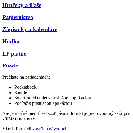
Hrnčeky a fľaše
Papiernictvo
Zápisníky a kalendáre
Hudba
LP platne
Puzzle
Prečítate na zariadeniach:
Pocketbook
Kindle
Smartfón či tablet s príslušnou aplikáciou
Počítač s príslušnou aplikáciou
Nie je možné meniť veľkosť písma, formát je preto vhodný skôr pre
väčšie obrazovky.
Viac informácií v
našich návodoch