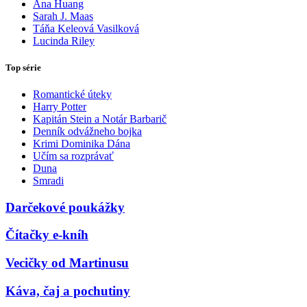
Ana Huang
Sarah J. Maas
Táňa Keleová Vasilková
Lucinda Riley
Top série
Romantické úteky
Harry Potter
Kapitán Stein a Notár Barbarič
Denník odvážneho bojka
Krimi Dominika Dána
Učím sa rozprávať
Duna
Smradi
Darčekové poukážky
Čítačky e-kníh
Vecičky od Martinusu
Káva, čaj a pochutiny