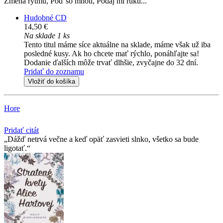
Zmena rytmu, Poď so mnou, Podaj mi ruku...
Hudobné CD
14,50 €
Na sklade 1 ks
Tento titul máme síce aktuálne na sklade, máme však už iba
posledné kusy. Ak ho chcete mať rýchlo, ponáhľajte sa!
Dodanie ďalších môže trvať dlhšie, zvyčajne do 32 dní.
Pridať do zoznamu
Vložiť do košíka
Hore
Pridať citát
Dážď netrvá večne a keď opäť zasvieti slnko, všetko sa bude
ligotať.