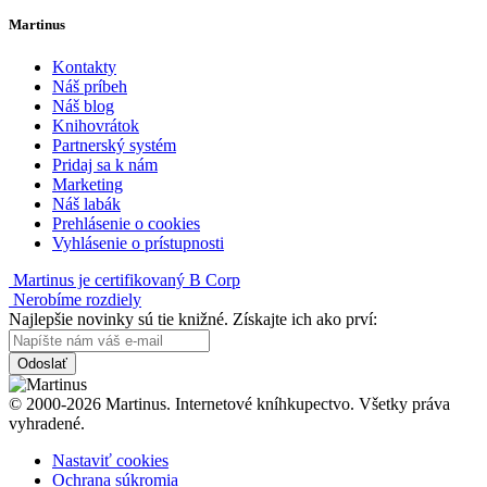
Martinus
Kontakty
Náš príbeh
Náš blog
Knihovrátok
Partnerský systém
Pridaj sa k nám
Marketing
Náš labák
Prehlásenie o cookies
Vyhlásenie o prístupnosti
Martinus je certifikovaný B Corp
Nerobíme rozdiely
Najlepšie novinky sú tie knižné. Získajte ich ako prví:
Odoslať
© 2000-2026 Martinus. Internetové kníhkupectvo. Všetky práva
vyhradené.
Nastaviť cookies
Ochrana súkromia