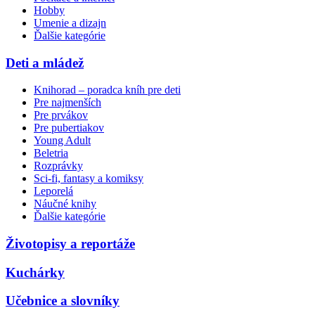
Hobby
Umenie a dizajn
Ďalšie kategórie
Deti a mládež
Knihorad – poradca kníh pre deti
Pre najmenších
Pre prvákov
Pre pubertiakov
Young Adult
Beletria
Rozprávky
Sci-fi, fantasy a komiksy
Leporelá
Náučné knihy
Ďalšie kategórie
Životopisy a reportáže
Kuchárky
Učebnice a slovníky