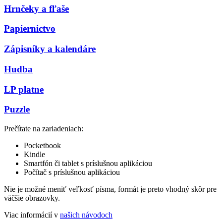
Hrnčeky a fľaše
Papiernictvo
Zápisníky a kalendáre
Hudba
LP platne
Puzzle
Prečítate na zariadeniach:
Pocketbook
Kindle
Smartfón či tablet s príslušnou aplikáciou
Počítač s príslušnou aplikáciou
Nie je možné meniť veľkosť písma, formát je preto vhodný skôr pre
väčšie obrazovky.
Viac informácií v
našich návodoch