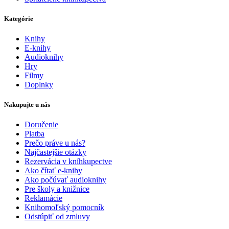
Kategórie
Knihy
E-knihy
Audioknihy
Hry
Filmy
Doplnky
Nakupujte u nás
Doručenie
Platba
Prečo práve u nás?
Najčastejšie otázky
Rezervácia v kníhkupectve
Ako čítať e-knihy
Ako počúvať audioknihy
Pre školy a knižnice
Reklamácie
Knihomoľský pomocník
Odstúpiť od zmluvy