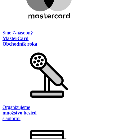
Sme 7-násobný
MasterCard
Obchodník roka
Organizujeme
množstvo besied
s autormi