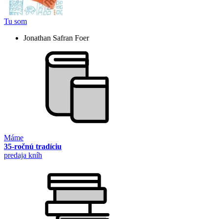
Tu som
Jonathan Safran Foer
Máme
35-ročnú tradíciu
predaja kníh