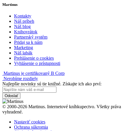
Martinus
Kontakty
Náš príbeh
Náš blog
Knihovrátok
Partnerský systém
Pridaj sa k nám
Marketing
Náš labák
Prehlásenie o cookies
Vyhlásenie o prístupnosti
Martinus je certifikovaný B Corp
Nerobíme rozdiely
Najlepšie novinky sú tie knižné. Získajte ich ako prví:
Odoslať
© 2000-2026 Martinus. Internetové kníhkupectvo. Všetky práva
vyhradené.
Nastaviť cookies
Ochrana súkromia