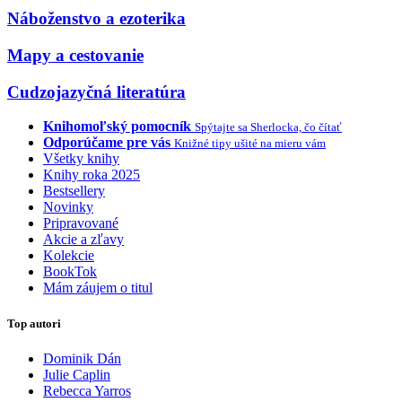
Náboženstvo a ezoterika
Mapy a cestovanie
Cudzojazyčná literatúra
Knihomoľský pomocník
Spýtajte sa Sherlocka, čo čítať
Odporúčame pre vás
Knižné tipy ušité na mieru vám
Všetky knihy
Knihy roka 2025
Bestsellery
Novinky
Pripravované
Akcie a zľavy
Kolekcie
BookTok
Mám záujem o titul
Top autori
Dominik Dán
Julie Caplin
Rebecca Yarros