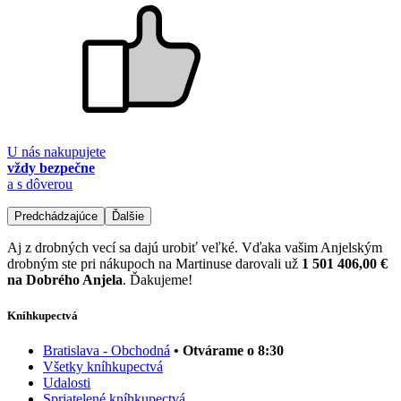
U nás nakupujete
vždy bezpečne
a s dôverou
Predchádzajúce
Ďalšie
Aj z drobných vecí sa dajú urobiť veľké. Vďaka vašim Anjelským
drobným ste pri nákupoch na Martinuse darovali už
1 501 406,00 €
na Dobrého Anjela
. Ďakujeme!
Kníhkupectvá
Bratislava - Obchodná
• Otvárame o 8:30
Všetky kníhkupectvá
Udalosti
Spriatelené kníhkupectvá