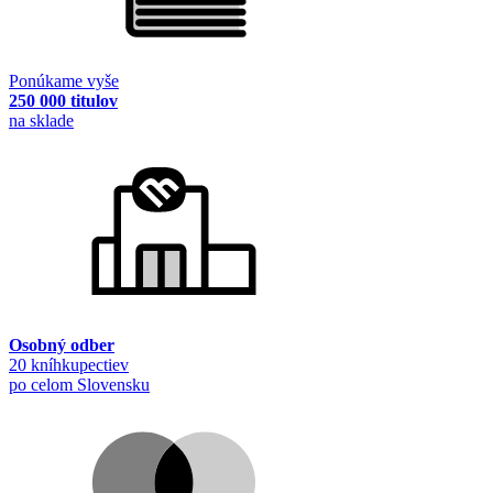
Ponúkame vyše
250 000 titulov
na sklade
Osobný odber
20 kníhkupectiev
po celom Slovensku