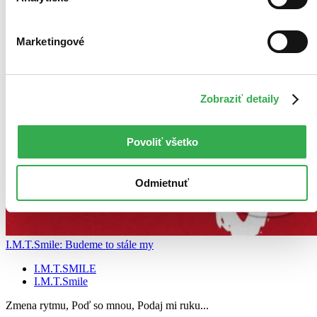
Marketingové
Zobraziť detaily
Povoliť všetko
Odmietnuť
I.M.T.Smile: Budeme to stále my
I.M.T.SMILE
I.M.T.Smile
Zmena rytmu, Poď so mnou, Podaj mi ruku...