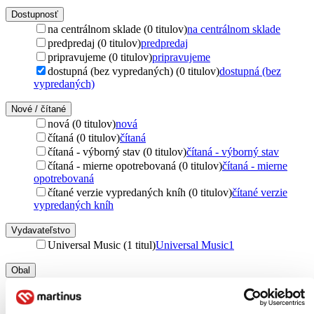
Dostupnosť
na centrálnom sklade (0 titulov)
na centrálnom sklade
predpredaj (0 titulov)
predpredaj
pripravujeme (0 titulov)
pripravujeme
dostupná (bez vypredaných) (0 titulov)
dostupná (bez
vypredaných)
Nové / čítané
nová (0 titulov)
nová
čítaná (0 titulov)
čítaná
čítaná - výborný stav (0 titulov)
čítaná - výborný stav
čítaná - mierne opotrebovaná (0 titulov)
čítaná - mierne
opotrebovaná
čítané verzie vypredaných kníh (0 titulov)
čítané verzie
vypredaných kníh
Vydavateľstvo
Universal Music (1 titul)
Universal Music
1
Obal
CD obal (1 titul)
CD obal
1
Zúžiť výber