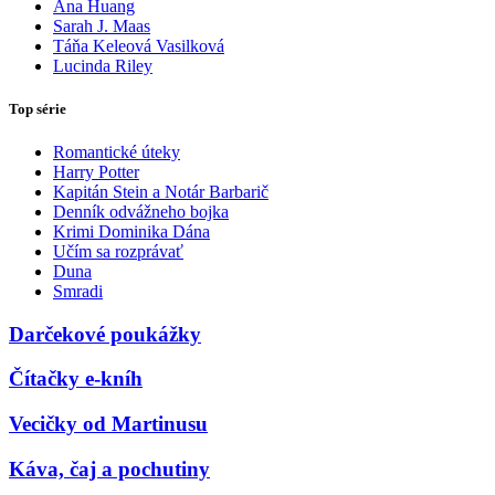
Ana Huang
Sarah J. Maas
Táňa Keleová Vasilková
Lucinda Riley
Top série
Romantické úteky
Harry Potter
Kapitán Stein a Notár Barbarič
Denník odvážneho bojka
Krimi Dominika Dána
Učím sa rozprávať
Duna
Smradi
Darčekové poukážky
Čítačky e-kníh
Vecičky od Martinusu
Káva, čaj a pochutiny