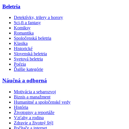
Beletria
Detektívky, trilery a horory
Sci-fi a fantasy
Komiksy
Romantika
Spoločenská beletria
Klasika
Historické
Slovenská beletria
Svetová beletria
Poézia
Ďalšie kategórie
Náučná a odborná
Motivácia a sebarozvoj
Biznis a manažment
Humanitné a spoločenské vedy
História
Životopisy a reportáže
Vzťahy a rodina
Zdravie a životný štýl
Počítače a internet