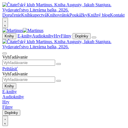
Doručenie
Kníhkupectvá
Knihovrátok
Poukážky
Knižný blog
Kontakt
E-knihy
Audioknihy
Hry
Filmy
Knihy
Doplnky
Vyhľadávanie
Prihlásiť
Vyhľadávanie
Knihy
E-knihy
Audioknihy
Hry
Filmy
Doplnky