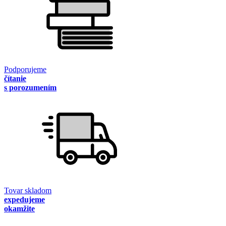
Podporujeme
čítanie
s porozumením
Tovar skladom
expedujeme
okamžite