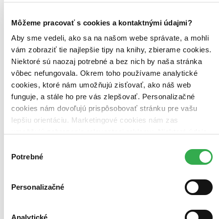
Zoradiť
Môžeme pracovať s cookies a kontaktnými údajmi?
Aby sme vedeli, ako sa na našom webe správate, a mohli
vám zobraziť tie najlepšie tipy na knihy, zbierame cookies.
Niektoré sú naozaj potrebné a bez nich by naša stránka
Bestsellery
vôbec nefungovala. Okrem toho používame analytické
Top hodnotené
Novinky
cookies, ktoré nám umožňujú zisťovať, ako náš web
Najdrahšie
funguje, a stále ho pre vás zlepšovať. Personalizačné
Najlacnejšie
cookies nám dovoľujú prispôsobovať stránku pre vašu
Najvyššia zľava
lepšiu orientáciu. Marketingové cookies nám zas
umožňujú zobrazenie relevantnej reklamy. Niektoré údaje
Použité filtre
Zrušiť filtre
zdieľame aj s tretími stranami. Veľmi by nám pomohlo,
Výber
dostupné
CD obal
keby sme mohli používať všetky tieto cookies. Ďakujeme!
Potrebné
súhlasu
Personalizačné
Analytické