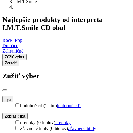
I.M.T.Smile
Najlepšie produkty od interpreta
I.M.T.Smile CD obal
Rock, Pop
Domáce
Zahraničné
Zúžiť výber
Zoradiť
Zúžiť výber
Typ
hudobné cd (1 titul)
hudobné cd
1
Zobraziť iba
novinky (0 titulov)
novinky
zľavnené tituly (0 titulov)
zľavnené tituly