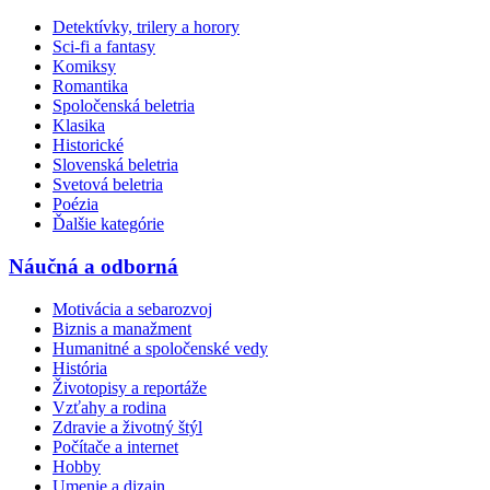
Detektívky, trilery a horory
Sci-fi a fantasy
Komiksy
Romantika
Spoločenská beletria
Klasika
Historické
Slovenská beletria
Svetová beletria
Poézia
Ďalšie kategórie
Náučná a odborná
Motivácia a sebarozvoj
Biznis a manažment
Humanitné a spoločenské vedy
História
Životopisy a reportáže
Vzťahy a rodina
Zdravie a životný štýl
Počítače a internet
Hobby
Umenie a dizajn