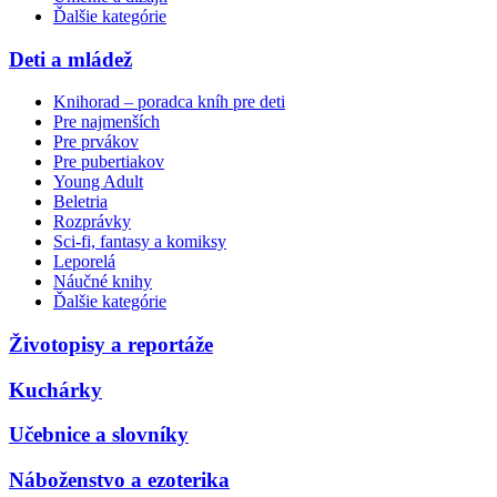
Ďalšie kategórie
Deti a mládež
Knihorad – poradca kníh pre deti
Pre najmenších
Pre prvákov
Pre pubertiakov
Young Adult
Beletria
Rozprávky
Sci-fi, fantasy a komiksy
Leporelá
Náučné knihy
Ďalšie kategórie
Životopisy a reportáže
Kuchárky
Učebnice a slovníky
Náboženstvo a ezoterika