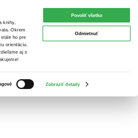
Povoliť všetko
a knihy,
ovala. Okrem
Odmietnuť
stále ho pre
u orientáciu.
dieľame aj s
Ďakujeme!
ngové
Zobraziť detaily