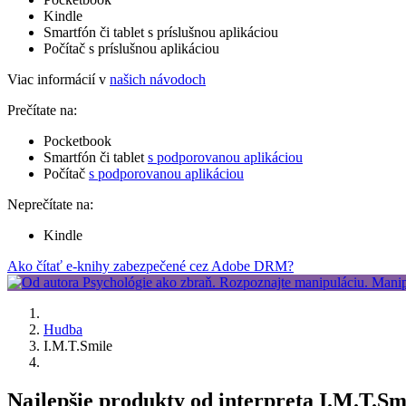
Kindle
Smartfón či tablet s príslušnou aplikáciou
Počítač s príslušnou aplikáciou
Viac informácií v
našich návodoch
Prečítate na:
Pocketbook
Smartfón či tablet
s podporovanou aplikáciou
Počítač
s podporovanou aplikáciou
Neprečítate na:
Kindle
Ako čítať e-knihy zabezpečené cez Adobe DRM?
Hudba
I.M.T.Smile
Najlepšie produkty od interpreta I.M.T.Sm