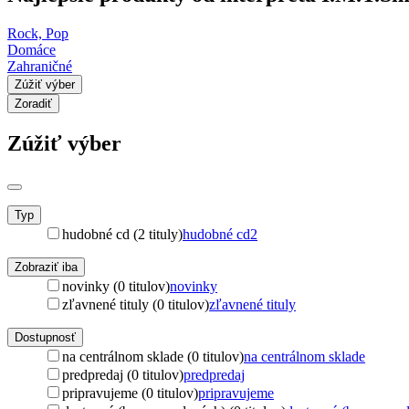
Rock, Pop
Domáce
Zahraničné
Zúžiť výber
Zoradiť
Zúžiť výber
Typ
hudobné cd (2 tituly)
hudobné cd
2
Zobraziť iba
novinky (0 titulov)
novinky
zľavnené tituly (0 titulov)
zľavnené tituly
Dostupnosť
na centrálnom sklade (0 titulov)
na centrálnom sklade
predpredaj (0 titulov)
predpredaj
pripravujeme (0 titulov)
pripravujeme