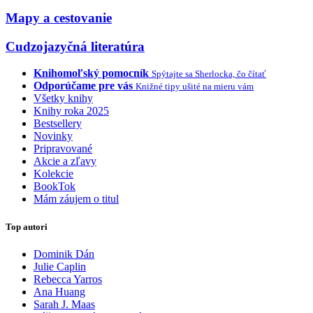
Mapy a cestovanie
Cudzojazyčná literatúra
Knihomoľský pomocník
Spýtajte sa Sherlocka, čo čítať
Odporúčame pre vás
Knižné tipy ušité na mieru vám
Všetky knihy
Knihy roka 2025
Bestsellery
Novinky
Pripravované
Akcie a zľavy
Kolekcie
BookTok
Mám záujem o titul
Top autori
Dominik Dán
Julie Caplin
Rebecca Yarros
Ana Huang
Sarah J. Maas