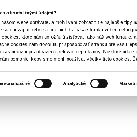
es a kontaktnými údajmi?
našom webe správate, a mohli vám zobraziť tie najlepšie tipy n
é sú naozaj potrebné a bez nich by naša stránka vôbec nefung
 cookies, ktoré nám umožňujú zisťovať, ako náš web funguje, a 
ačné cookies nám dovoľujú prispôsobovať stránku pre vašu lepši
zas umožňujú zobrazenie relevantnej reklamy. Niektoré údaje z
y nám pomohlo, keby sme mohli používať všetky tieto cookies. 
ersonalizačné
Analytické
Marketi