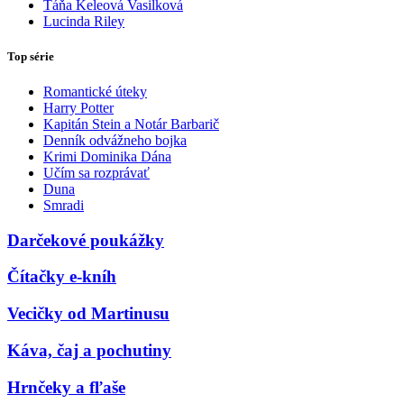
Táňa Keleová Vasilková
Lucinda Riley
Top série
Romantické úteky
Harry Potter
Kapitán Stein a Notár Barbarič
Denník odvážneho bojka
Krimi Dominika Dána
Učím sa rozprávať
Duna
Smradi
Darčekové poukážky
Čítačky e-kníh
Vecičky od Martinusu
Káva, čaj a pochutiny
Hrnčeky a fľaše