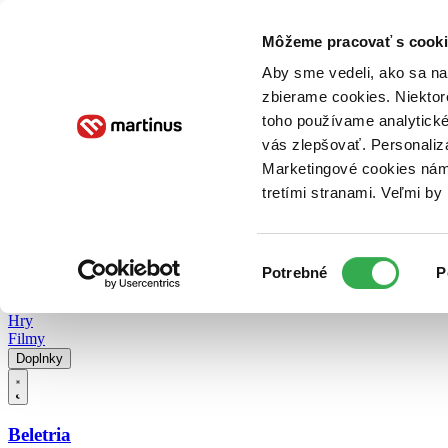
Doručenie
Kníhkupectvá
Knihovrátok
Poukážky
Knižný blog
Kontakt
Môžeme pracovať s cooki
Aby sme vedeli, ako sa na 
zbierame cookies. Niektor
E-knihy
Audioknihy
Hry
Filmy
Knihy
Doplnky
toho používame analytické
vás zlepšovať. Personaliz
Vyhľadávanie
Marketingové cookies nám 
tretími stranami. Veľmi b
Prihlásiť
Vyhľadávanie
Výber
Knihy
Potrebné
P
súhlasu
E-knihy
Audioknihy
Hry
Filmy
Doplnky
Beletria