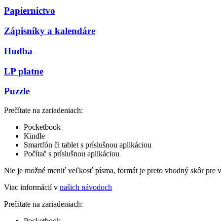
Papiernictvo
Zápisníky a kalendáre
Hudba
LP platne
Puzzle
Prečítate na zariadeniach:
Pocketbook
Kindle
Smartfón či tablet s príslušnou aplikáciou
Počítač s príslušnou aplikáciou
Nie je možné meniť veľkosť písma, formát je preto vhodný skôr pre 
Viac informácií v
našich návodoch
Prečítate na zariadeniach:
Pocketbook