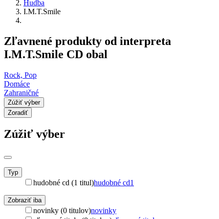
Hudba
I.M.T.Smile
Zľavnené produkty od interpreta
I.M.T.Smile CD obal
Rock, Pop
Domáce
Zahraničné
Zúžiť výber
Zoradiť
Zúžiť výber
Typ
hudobné cd (1 titul)
hudobné cd
1
Zobraziť iba
novinky (0 titulov)
novinky