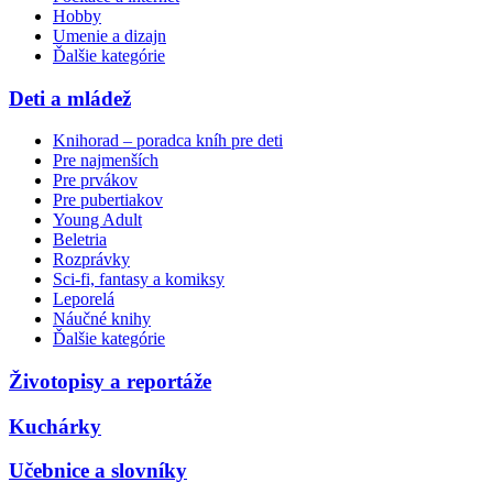
Hobby
Umenie a dizajn
Ďalšie kategórie
Deti a mládež
Knihorad – poradca kníh pre deti
Pre najmenších
Pre prvákov
Pre pubertiakov
Young Adult
Beletria
Rozprávky
Sci-fi, fantasy a komiksy
Leporelá
Náučné knihy
Ďalšie kategórie
Životopisy a reportáže
Kuchárky
Učebnice a slovníky