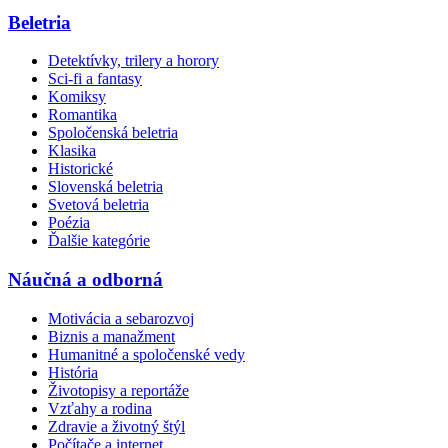
Beletria
Detektívky, trilery a horory
Sci-fi a fantasy
Komiksy
Romantika
Spoločenská beletria
Klasika
Historické
Slovenská beletria
Svetová beletria
Poézia
Ďalšie kategórie
Náučná a odborná
Motivácia a sebarozvoj
Biznis a manažment
Humanitné a spoločenské vedy
História
Životopisy a reportáže
Vzťahy a rodina
Zdravie a životný štýl
Počítače a internet