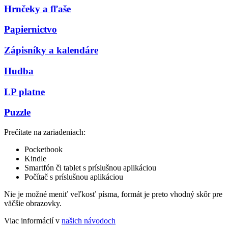
Hrnčeky a fľaše
Papiernictvo
Zápisníky a kalendáre
Hudba
LP platne
Puzzle
Prečítate na zariadeniach:
Pocketbook
Kindle
Smartfón či tablet s príslušnou aplikáciou
Počítač s príslušnou aplikáciou
Nie je možné meniť veľkosť písma, formát je preto vhodný skôr pre
väčšie obrazovky.
Viac informácií v
našich návodoch