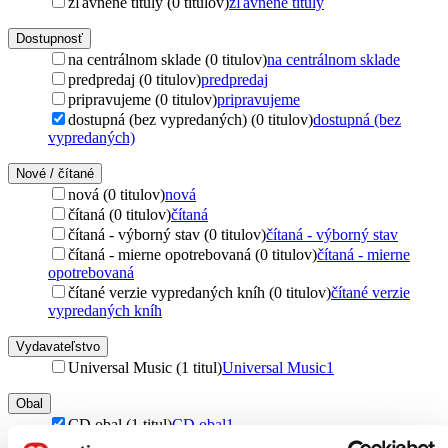
zľavnené tituly (0 titulov)
zľavnené tituly
Dostupnosť
na centrálnom sklade (0 titulov)
na centrálnom sklade
predpredaj (0 titulov)
predpredaj
pripravujeme (0 titulov)
pripravujeme
dostupná (bez vypredaných) (0 titulov)
dostupná (bez
vypredaných)
Nové / čítané
nová (0 titulov)
nová
čítaná (0 titulov)
čítaná
čítaná - výborný stav (0 titulov)
čítaná - výborný stav
čítaná - mierne opotrebovaná (0 titulov)
čítaná - mierne
opotrebovaná
čítané verzie vypredaných kníh (0 titulov)
čítané verzie
vypredaných kníh
Vydavateľstvo
Universal Music (1 titul)
Universal Music
1
Obal
CD obal (1 titul)
CD obal
1