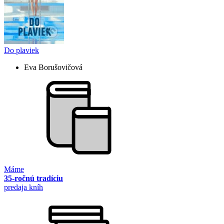
Do plaviek
Eva Borušovičová
Máme
35-ročnú tradíciu
predaja kníh