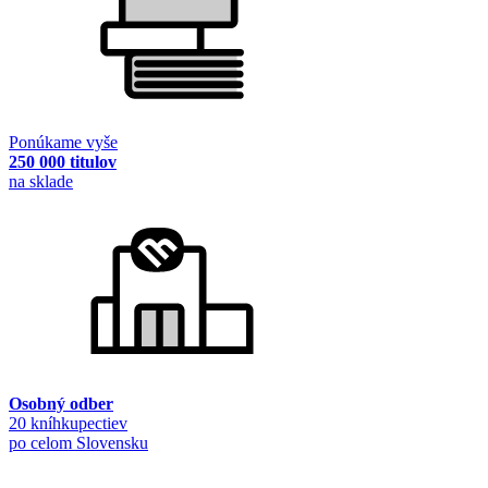
Ponúkame vyše
250 000 titulov
na sklade
Osobný odber
20 kníhkupectiev
po celom Slovensku