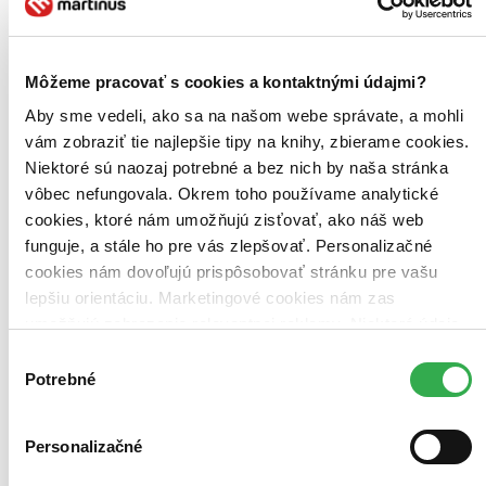
Zúžiť výber
Zoradiť
Môžeme pracovať s cookies a kontaktnými údajmi?
Aby sme vedeli, ako sa na našom webe správate, a mohli
vám zobraziť tie najlepšie tipy na knihy, zbierame cookies.
Bestsellery
Niektoré sú naozaj potrebné a bez nich by naša stránka
Top hodnotené
vôbec nefungovala. Okrem toho používame analytické
Novinky
cookies, ktoré nám umožňujú zisťovať, ako náš web
Najdrahšie
Najlacnejšie
funguje, a stále ho pre vás zlepšovať. Personalizačné
Najvyššia zľava
cookies nám dovoľujú prispôsobovať stránku pre vašu
lepšiu orientáciu. Marketingové cookies nám zas
Použité filtre
umožňujú zobrazenie relevantnej reklamy. Niektoré údaje
Zrušiť filtre
zdieľame aj s tretími stranami. Veľmi by nám pomohlo,
dostupné
CD obal
Výber
keby sme mohli používať všetky tieto cookies. Ďakujeme!
Potrebné
súhlasu
Personalizačné