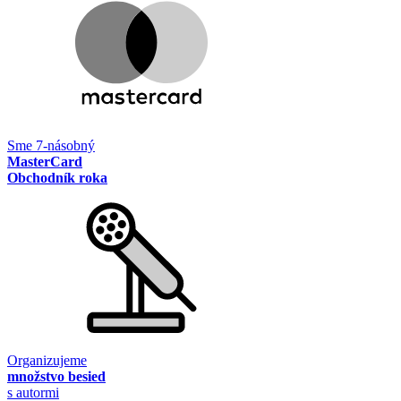
Sme 7-násobný
MasterCard
Obchodník roka
Organizujeme
množstvo besied
s autormi