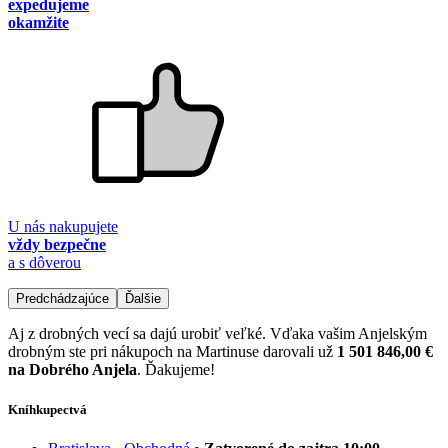
expedujeme
okamžite
U nás nakupujete
vždy bezpečne
a s dôverou
Predchádzajúce
Ďalšie
Aj z drobných vecí sa dajú urobiť veľké. Vďaka vašim Anjelským
drobným ste pri nákupoch na Martinuse darovali už
1 501 846,00 €
na Dobrého Anjela
. Ďakujeme!
Kníhkupectvá