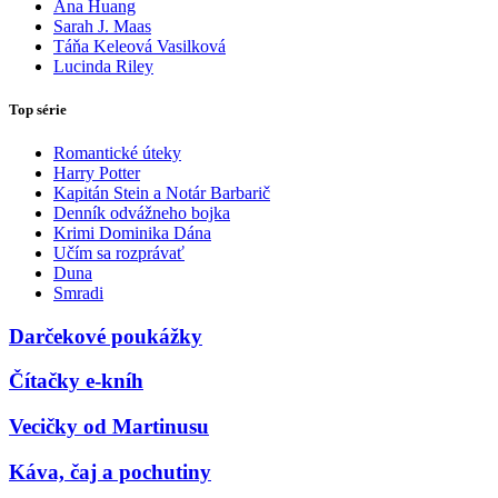
Ana Huang
Sarah J. Maas
Táňa Keleová Vasilková
Lucinda Riley
Top série
Romantické úteky
Harry Potter
Kapitán Stein a Notár Barbarič
Denník odvážneho bojka
Krimi Dominika Dána
Učím sa rozprávať
Duna
Smradi
Darčekové poukážky
Čítačky e-kníh
Vecičky od Martinusu
Káva, čaj a pochutiny