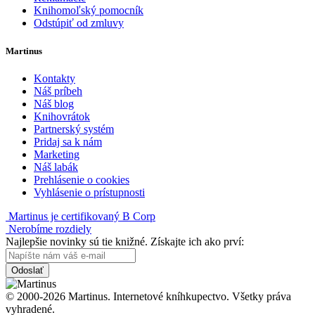
Knihomoľský pomocník
Odstúpiť od zmluvy
Martinus
Kontakty
Náš príbeh
Náš blog
Knihovrátok
Partnerský systém
Pridaj sa k nám
Marketing
Náš labák
Prehlásenie o cookies
Vyhlásenie o prístupnosti
Martinus je certifikovaný B Corp
Nerobíme rozdiely
Najlepšie novinky sú tie knižné. Získajte ich ako prví:
Odoslať
© 2000-2026 Martinus. Internetové kníhkupectvo. Všetky práva
vyhradené.