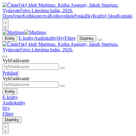
Doručenie
Kníhkupectvá
Knihovrátok
Poukážky
Knižný blog
Kontakt
E-knihy
Audioknihy
Hry
Filmy
Knihy
Doplnky
Vyhľadávanie
Prihlásiť
Vyhľadávanie
Knihy
E-knihy
Audioknihy
Hry
Filmy
Doplnky