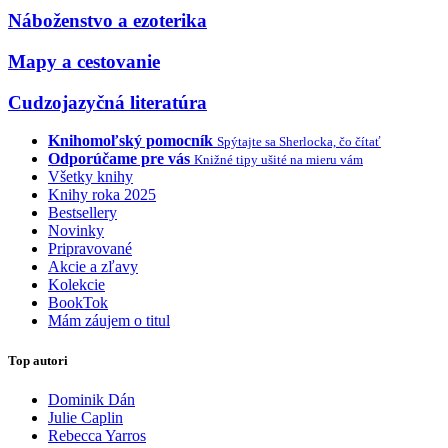
Náboženstvo a ezoterika
Mapy a cestovanie
Cudzojazyčná literatúra
Knihomoľský pomocník
Spýtajte sa Sherlocka, čo čítať
Odporúčame pre vás
Knižné tipy ušité na mieru vám
Všetky knihy
Knihy roka 2025
Bestsellery
Novinky
Pripravované
Akcie a zľavy
Kolekcie
BookTok
Mám záujem o titul
Top autori
Dominik Dán
Julie Caplin
Rebecca Yarros