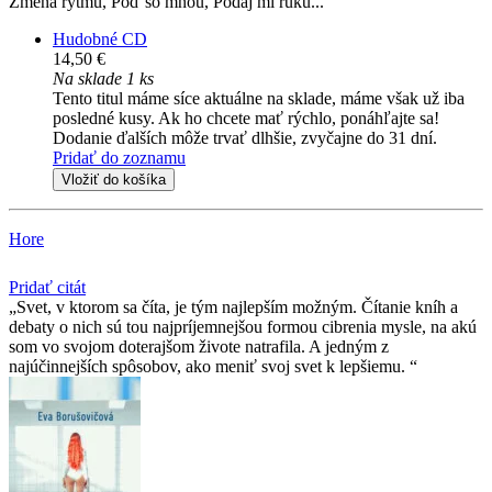
Zmena rytmu, Poď so mnou, Podaj mi ruku...
Hudobné CD
14,50 €
Na sklade 1 ks
Tento titul máme síce aktuálne na sklade, máme však už iba
posledné kusy. Ak ho chcete mať rýchlo, ponáhľajte sa!
Dodanie ďalších môže trvať dlhšie, zvyčajne do 31 dní.
Pridať do zoznamu
Vložiť do košíka
Hore
Pridať citát
Svet, v ktorom sa číta, je tým najlepším možným. Čítanie kníh a
debaty o nich sú tou najpríjemnejšou formou cibrenia mysle, na akú
som vo svojom doterajšom živote natrafila. A jedným z
najúčinnejších spôsobov, ako meniť svoj svet k lepšiemu.