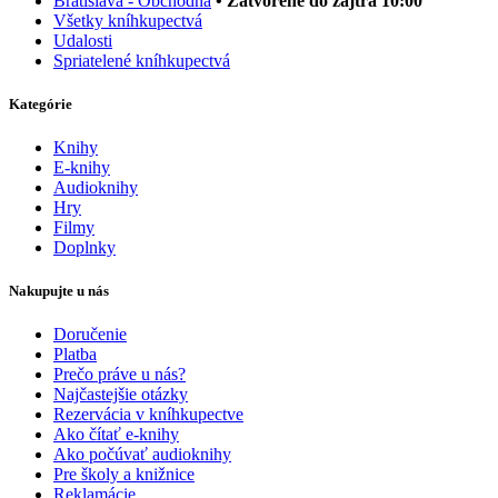
Bratislava - Obchodná
• Zatvorené do zajtra 10:00
Všetky kníhkupectvá
Udalosti
Spriatelené kníhkupectvá
Kategórie
Knihy
E-knihy
Audioknihy
Hry
Filmy
Doplnky
Nakupujte u nás
Doručenie
Platba
Prečo práve u nás?
Najčastejšie otázky
Rezervácia v kníhkupectve
Ako čítať e-knihy
Ako počúvať audioknihy
Pre školy a knižnice
Reklamácie