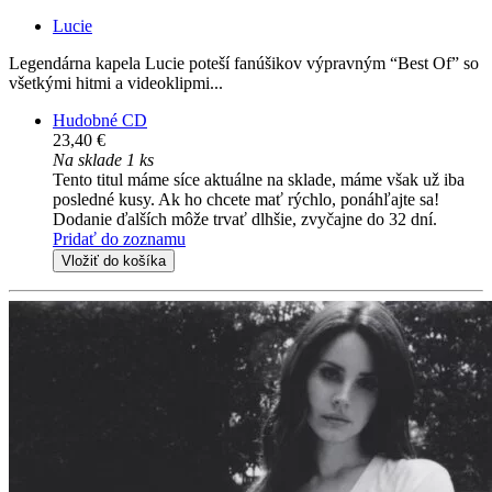
Lucie
Legendárna kapela Lucie poteší fanúšikov výpravným “Best Of” so
všetkými hitmi a videoklipmi...
Hudobné CD
23,40 €
Na sklade 1 ks
Tento titul máme síce aktuálne na sklade, máme však už iba
posledné kusy. Ak ho chcete mať rýchlo, ponáhľajte sa!
Dodanie ďalších môže trvať dlhšie, zvyčajne do 32 dní.
Pridať do zoznamu
Vložiť do košíka