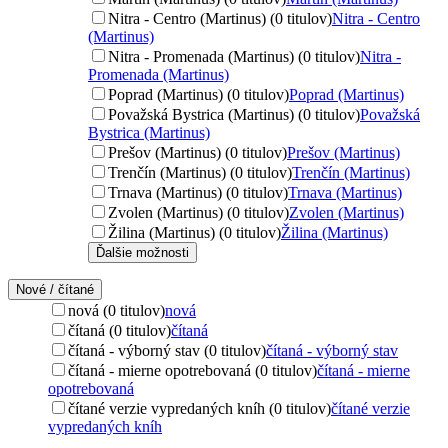
Nitra - Centro (Martinus) (0 titulov)
Nitra - Centro
(Martinus)
Nitra - Promenada (Martinus) (0 titulov)
Nitra -
Promenada (Martinus)
Poprad (Martinus) (0 titulov)
Poprad (Martinus)
Považská Bystrica (Martinus) (0 titulov)
Považská
Bystrica (Martinus)
Prešov (Martinus) (0 titulov)
Prešov (Martinus)
Trenčín (Martinus) (0 titulov)
Trenčín (Martinus)
Trnava (Martinus) (0 titulov)
Trnava (Martinus)
Zvolen (Martinus) (0 titulov)
Zvolen (Martinus)
Žilina (Martinus) (0 titulov)
Žilina (Martinus)
Ďalšie možnosti
Nové / čítané
nová (0 titulov)
nová
čítaná (0 titulov)
čítaná
čítaná - výborný stav (0 titulov)
čítaná - výborný stav
čítaná - mierne opotrebovaná (0 titulov)
čítaná - mierne
opotrebovaná
čítané verzie vypredaných kníh (0 titulov)
čítané verzie
vypredaných kníh