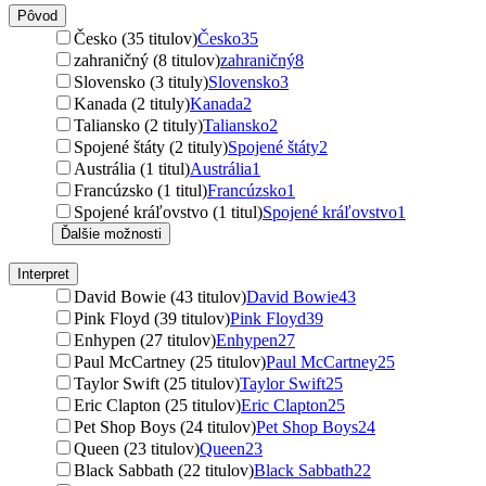
Pôvod
Česko (35 titulov)
Česko
35
zahraničný (8 titulov)
zahraničný
8
Slovensko (3 tituly)
Slovensko
3
Kanada (2 tituly)
Kanada
2
Taliansko (2 tituly)
Taliansko
2
Spojené štáty (2 tituly)
Spojené štáty
2
Austrália (1 titul)
Austrália
1
Francúzsko (1 titul)
Francúzsko
1
Spojené kráľovstvo (1 titul)
Spojené kráľovstvo
1
Ďalšie možnosti
Interpret
David Bowie (43 titulov)
David Bowie
43
Pink Floyd (39 titulov)
Pink Floyd
39
Enhypen (27 titulov)
Enhypen
27
Paul McCartney (25 titulov)
Paul McCartney
25
Taylor Swift (25 titulov)
Taylor Swift
25
Eric Clapton (25 titulov)
Eric Clapton
25
Pet Shop Boys (24 titulov)
Pet Shop Boys
24
Queen (23 titulov)
Queen
23
Black Sabbath (22 titulov)
Black Sabbath
22