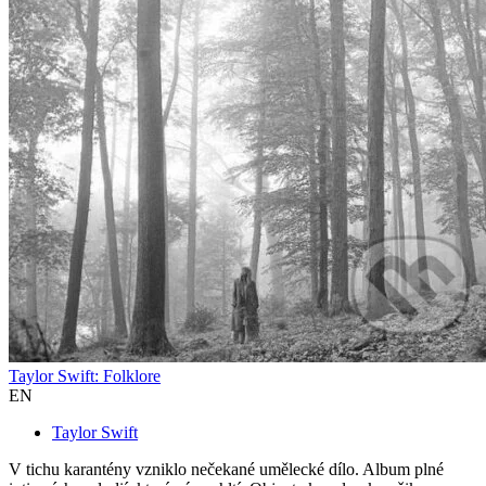
Taylor Swift: Folklore
EN
Taylor Swift
V tichu karantény vzniklo nečekané umělecké dílo. Album plné