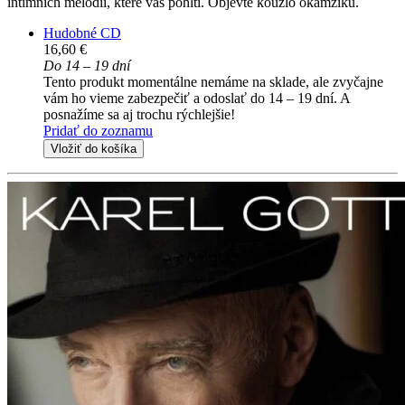
intimních melodií, které vás pohltí. Objevte kouzlo okamžiku.
Hudobné CD
16,60 €
Do 14 – 19 dní
Tento produkt momentálne nemáme na sklade, ale zvyčajne
vám ho vieme zabezpečiť a odoslať do 14 – 19 dní. A
posnažíme sa aj trochu rýchlejšie!
Pridať do zoznamu
Vložiť do košíka