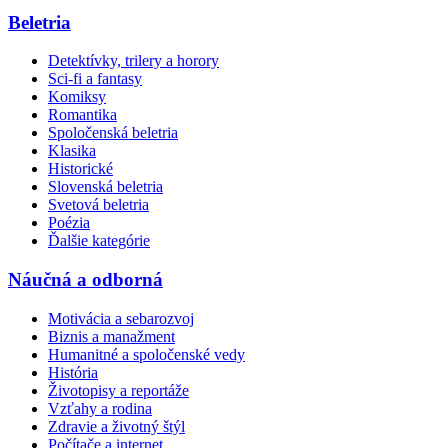
Beletria
Detektívky, trilery a horory
Sci-fi a fantasy
Komiksy
Romantika
Spoločenská beletria
Klasika
Historické
Slovenská beletria
Svetová beletria
Poézia
Ďalšie kategórie
Náučná a odborná
Motivácia a sebarozvoj
Biznis a manažment
Humanitné a spoločenské vedy
História
Životopisy a reportáže
Vzťahy a rodina
Zdravie a životný štýl
Počítače a internet