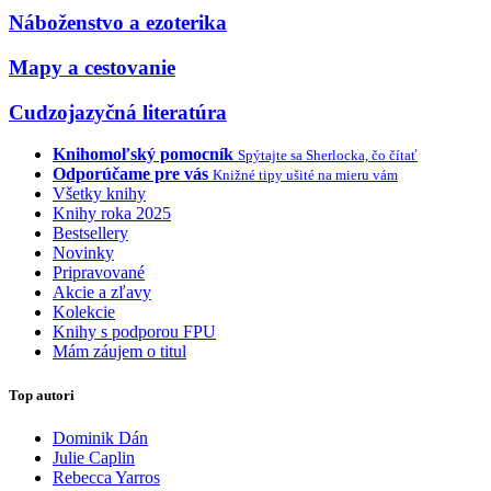
Náboženstvo a ezoterika
Mapy a cestovanie
Cudzojazyčná literatúra
Knihomoľský pomocník
Spýtajte sa Sherlocka, čo čítať
Odporúčame pre vás
Knižné tipy ušité na mieru vám
Všetky knihy
Knihy roka 2025
Bestsellery
Novinky
Pripravované
Akcie a zľavy
Kolekcie
Knihy s podporou FPU
Mám záujem o titul
Top autori
Dominik Dán
Julie Caplin
Rebecca Yarros