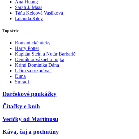
Ana Huang
Sarah J. Maas
Táňa Keleová Vasilková
Lucinda Riley
Top série
Romantické úteky
Harry Potter
Kapitán Stein a Notár Barbarič
Denník odvážneho bojka
Krimi Dominika Dána
Učím sa rozprávať
Duna
Smradi
Darčekové poukážky
Čítačky e-kníh
Vecičky od Martinusu
Káva, čaj a pochutiny