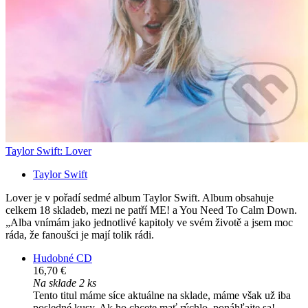
Taylor Swift: Lover
Taylor Swift
Lover je v pořadí sedmé album Taylor Swift. Album obsahuje
celkem 18 skladeb, mezi ne patří ME! a You Need To Calm Down.
„Alba vnímám jako jednotlivé kapitoly ve svém životě a jsem moc
ráda, že fanoušci je mají tolik rádi.
Hudobné CD
16,70 €
Na sklade 2 ks
Tento titul máme síce aktuálne na sklade, máme však už iba
posledné kusy. Ak ho chcete mať rýchlo, ponáhľajte sa!