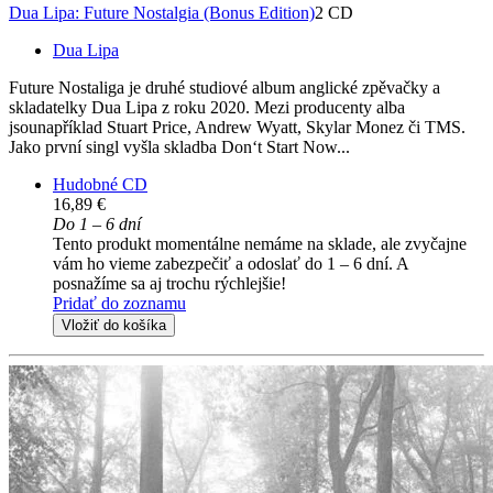
Dua Lipa: Future Nostalgia (Bonus Edition)
2 CD
Dua Lipa
Future Nostaliga je druhé studiové album anglické zpěvačky a
skladatelky Dua Lipa z roku 2020. Mezi producenty alba
jsounapříklad Stuart Price, Andrew Wyatt, Skylar Monez či TMS.
Jako první singl vyšla skladba Don‘t Start Now...
Hudobné CD
16,89 €
Do 1 – 6 dní
Tento produkt momentálne nemáme na sklade, ale zvyčajne
vám ho vieme zabezpečiť a odoslať do 1 – 6 dní. A
posnažíme sa aj trochu rýchlejšie!
Pridať do zoznamu
Vložiť do košíka