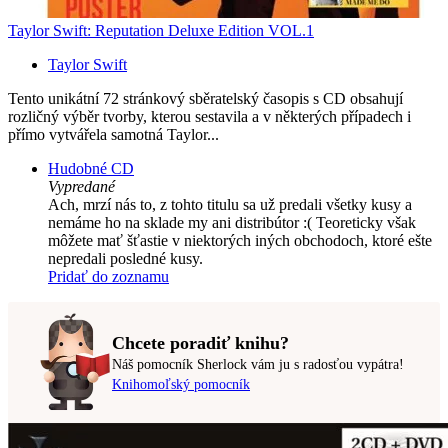
Taylor Swift: Reputation Deluxe Edition VOL.1
Taylor Swift
Tento unikátní 72 stránkový sběratelský časopis s CD obsahují
rozličný výběr tvorby, kterou sestavila a v některých případech i
přímo vytvářela samotná Taylor...
Hudobné CD
Vypredané
Ach, mrzí nás to, z tohto titulu sa už predali všetky kusy a
nemáme ho na sklade my ani distribútor :( Teoreticky však
môžete mať šťastie v niektorých iných obchodoch, ktoré ešte
nepredali posledné kusy.
Pridať do zoznamu
Chcete poradiť knihu?
Náš pomocník Sherlock vám ju s radosťou vypátra!
Knihomoľský pomocník