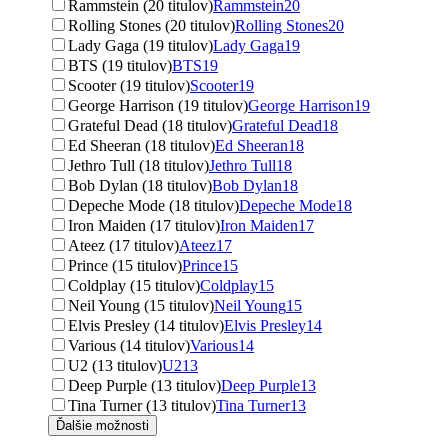
Rammstein (20 titulov)
Rammstein
20
Rolling Stones (20 titulov)
Rolling Stones
20
Lady Gaga (19 titulov)
Lady Gaga
19
BTS (19 titulov)
BTS
19
Scooter (19 titulov)
Scooter
19
George Harrison (19 titulov)
George Harrison
19
Grateful Dead (18 titulov)
Grateful Dead
18
Ed Sheeran (18 titulov)
Ed Sheeran
18
Jethro Tull (18 titulov)
Jethro Tull
18
Bob Dylan (18 titulov)
Bob Dylan
18
Depeche Mode (18 titulov)
Depeche Mode
18
Iron Maiden (17 titulov)
Iron Maiden
17
Ateez (17 titulov)
Ateez
17
Prince (15 titulov)
Prince
15
Coldplay (15 titulov)
Coldplay
15
Neil Young (15 titulov)
Neil Young
15
Elvis Presley (14 titulov)
Elvis Presley
14
Various (14 titulov)
Various
14
U2 (13 titulov)
U2
13
Deep Purple (13 titulov)
Deep Purple
13
Tina Turner (13 titulov)
Tina Turner
13
Ďalšie možnosti