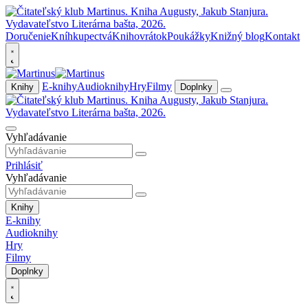
Doručenie
Kníhkupectvá
Knihovrátok
Poukážky
Knižný blog
Kontakt
E-knihy
Audioknihy
Hry
Filmy
Knihy
Doplnky
Vyhľadávanie
Prihlásiť
Vyhľadávanie
Knihy
E-knihy
Audioknihy
Hry
Filmy
Doplnky