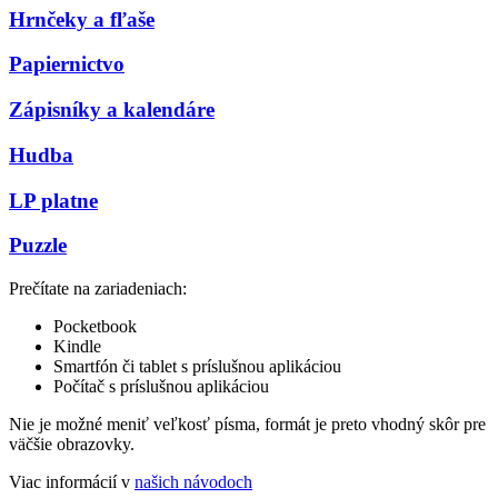
Hrnčeky a fľaše
Papiernictvo
Zápisníky a kalendáre
Hudba
LP platne
Puzzle
Prečítate na zariadeniach:
Pocketbook
Kindle
Smartfón či tablet s príslušnou aplikáciou
Počítač s príslušnou aplikáciou
Nie je možné meniť veľkosť písma, formát je preto vhodný skôr pre
väčšie obrazovky.
Viac informácií v
našich návodoch