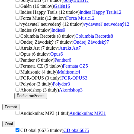
SonyBMG (17 titulov)
SonyBMG
17
Galén (16 titulov)
Galén
16
Indies Happy Trails (12 titulov)
Indies Happy Trails
12
Forza Music (12 titulov)
Forza Music
12
vydavateľ neuvedený (12 titulov)
vydavateľ neuvedený
12
Indies (9 titulov)
Indies
9
Columbia Records (8 titulov)
Columbia Records
8
Ondrej Závodský (7 titulov)
Ondrej Závodský
7
Atrakt Art (7 titulov)
Atrakt Art
7
Opus (6 titulov)
Opus
6
Panther (6 titulov)
Panther
6
Fermata CZ (5 titulov)
Fermata CZ
5
Multisonic (4 tituly)
Multisonic
4
FOR-OPUS (3 tituly)
FOR-OPUS
3
Polydor (3 tituly)
Polydor
3
Akordshop (3 tituly)
Akordshop
3
Ďalšie možnosti
Formát
Audiokniha: MP3 (1 titul)
Audiokniha: MP3
1
Obal
CD obal (6675 titulov)
CD obal
6675