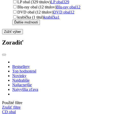
LP obal (329 titulov)
LP obal
329
Blu-ray obal (12 titulov)
Blu-ray obal
12
DVD obal (12 titulov)
DVD obal
12
krabička (1 titul)
krabička
1
Ďalšie možnosti
Zúžiť výber
Zoradiť
Bestsellery
Top hodnotené
Novinky
Najdrahšie
Najlacnejšie
Najvyššia zľava
Použité filtre
Zrušiť filtre
CD obal