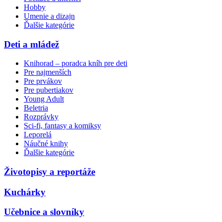
Hobby
Umenie a dizajn
Ďalšie kategórie
Deti a mládež
Knihorad – poradca kníh pre deti
Pre najmenších
Pre prvákov
Pre pubertiakov
Young Adult
Beletria
Rozprávky
Sci-fi, fantasy a komiksy
Leporelá
Náučné knihy
Ďalšie kategórie
Životopisy a reportáže
Kuchárky
Učebnice a slovníky