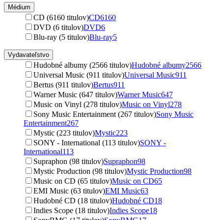
Médium
CD (6160 titulov)
CD
6160
DVD (6 titulov)
DVD
6
Blu-ray (5 titulov)
Blu-ray
5
Vydavateľstvo
Hudobné albumy (2566 titulov)
Hudobné albumy
2566
Universal Music (911 titulov)
Universal Music
911
Bertus (911 titulov)
Bertus
911
Warner Music (647 titulov)
Warner Music
647
Music on Vinyl (278 titulov)
Music on Vinyl
278
Sony Music Entertainment (267 titulov)
Sony Music
Entertainment
267
Mystic (223 titulov)
Mystic
223
SONY - International (113 titulov)
SONY -
International
113
Supraphon (98 titulov)
Supraphon
98
Mystic Production (98 titulov)
Mystic Production
98
Music on CD (65 titulov)
Music on CD
65
EMI Music (63 titulov)
EMI Music
63
Hudobné CD (18 titulov)
Hudobné CD
18
Indies Scope (18 titulov)
Indies Scope
18