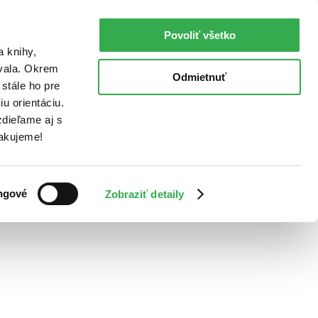
Povoliť všetko
a knihy,
ovala. Okrem
Odmietnuť
stále ho pre
u orientáciu.
dieľame aj s
Ďakujeme!
ngové
Zobraziť detaily