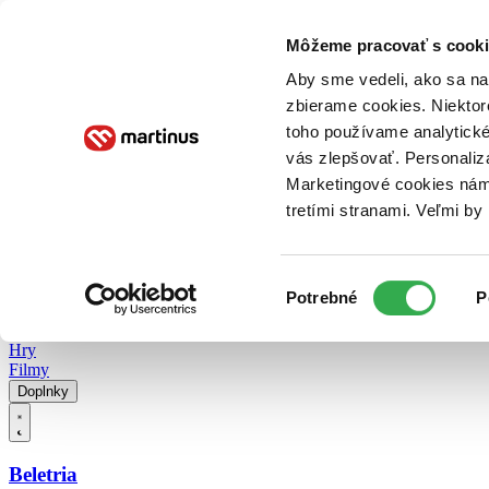
Doručenie
Kníhkupectvá
Knihovrátok
Poukážky
Knižný blog
Kontakt
Môžeme pracovať s cooki
Aby sme vedeli, ako sa na 
zbierame cookies. Niektor
E-knihy
Audioknihy
Hry
Filmy
Knihy
Doplnky
toho používame analytické
vás zlepšovať. Personaliz
Vyhľadávanie
Marketingové cookies nám 
tretími stranami. Veľmi b
Prihlásiť
Vyhľadávanie
Výber
Knihy
Potrebné
P
súhlasu
E-knihy
Audioknihy
Hry
Filmy
Doplnky
Beletria