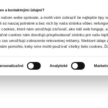
es a kontaktnými údajmi?
našom webe správate, a mohli vám zobraziť tie najlepšie tipy n
é sú naozaj potrebné a bez nich by naša stránka vôbec nefung
 cookies, ktoré nám umožňujú zisťovať, ako náš web funguje, a 
ačné cookies nám dovoľujú prispôsobovať stránku pre vašu lepši
zas umožňujú zobrazenie relevantnej reklamy. Niektoré údaje z
y nám pomohlo, keby sme mohli používať všetky tieto cookies. 
ersonalizačné
Analytické
Marketi