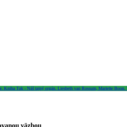
žovanou väzbou