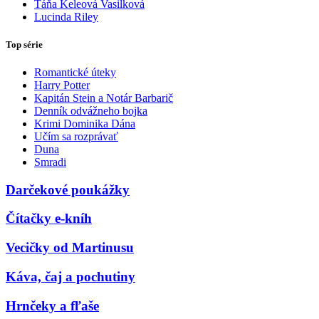
Táňa Keleová Vasilková
Lucinda Riley
Top série
Romantické úteky
Harry Potter
Kapitán Stein a Notár Barbarič
Denník odvážneho bojka
Krimi Dominika Dána
Učím sa rozprávať
Duna
Smradi
Darčekové poukážky
Čítačky e-kníh
Vecičky od Martinusu
Káva, čaj a pochutiny
Hrnčeky a fľaše