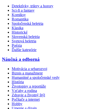
Detektívky, trilery a horory
Sci-fi a fantasy
Komiksy
Romantika
Spoločenská beletria
Klasika
Historické
Slovenská beletria
Svetová beletria
Poézia
Ďalšie kategórie
Náučná a odborná
Motivácia a sebarozvoj
Biznis a manažment
Humanitné a spoločenské vedy
História
Životopisy a reportáže
Vzťahy a rodina
Zdravie a životný štýl
Počítače a internet
Hobby
Umenie a dizajn