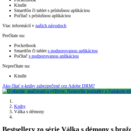
Kindle
Smartfón či tablet s príslušnou aplikáciou
Počítač s príslušnou aplikáciou
Viac informácií v
našich návodoch
Prečítate na:
Pocketbook
Smartfón či tablet
s podporovanou aplikáciou
Počítač
s podporovanou aplikáciou
Neprečítate na:
Kindle
Ako čítať e-knihy zabezpečené cez Adobe DRM?
Knihy
Válka s démony
Bestsellery zo série Válka s démony s bro