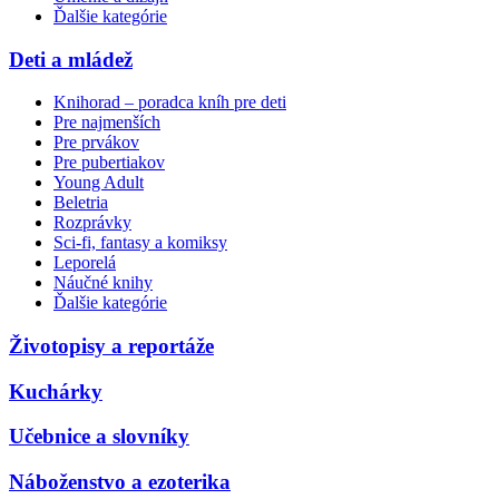
Ďalšie kategórie
Deti a mládež
Knihorad – poradca kníh pre deti
Pre najmenších
Pre prvákov
Pre pubertiakov
Young Adult
Beletria
Rozprávky
Sci-fi, fantasy a komiksy
Leporelá
Náučné knihy
Ďalšie kategórie
Životopisy a reportáže
Kuchárky
Učebnice a slovníky
Náboženstvo a ezoterika