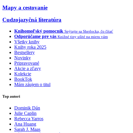
Mapy a cestovanie
Cudzojazyčná literatúra
Knihomoľský pomocník
Spýtajte sa Sherlocka, čo čítať
Odporúčame pre vás
Knižné tipy ušité na mieru vám
Všetky knihy
Knihy roka 2025
Bestsellery
Novinky
Pripravované
Akcie a zľavy
Kolekcie
BookTok
Mám záujem o titul
Top autori
Dominik Dán
Julie Caplin
Rebecca Yarros
Ana Huang
Sarah J. Maas