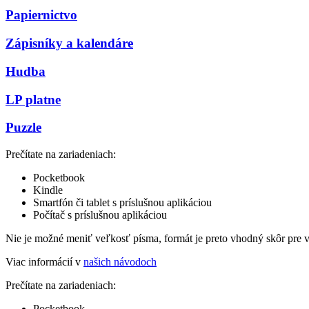
Papiernictvo
Zápisníky a kalendáre
Hudba
LP platne
Puzzle
Prečítate na zariadeniach:
Pocketbook
Kindle
Smartfón či tablet s príslušnou aplikáciou
Počítač s príslušnou aplikáciou
Nie je možné meniť veľkosť písma, formát je preto vhodný skôr pre 
Viac informácií v
našich návodoch
Prečítate na zariadeniach:
Pocketbook