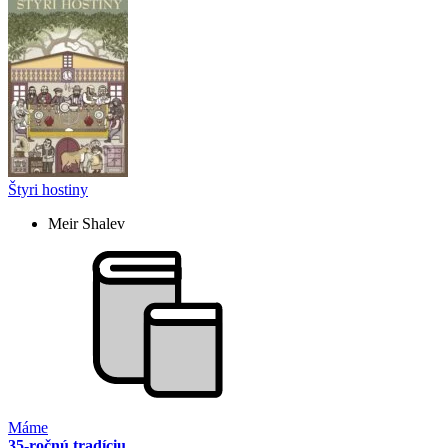
Štyri hostiny
Meir Shalev
Máme
35-ročnú tradíciu