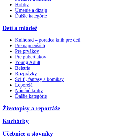
Hobby
Umenie a dizajn
Ďalšie kategórie
Deti a mládež
Knihorad – poradca kníh pre deti
Pre najmenších
Pre prvákov
Pre pubertiakov
Young Adult
Beletria
Rozprávky
Sci-fi, fantasy a komiksy
Leporelá
Náučné knihy
Ďalšie kategórie
Životopisy a reportáže
Kuchárky
Učebnice a slovníky