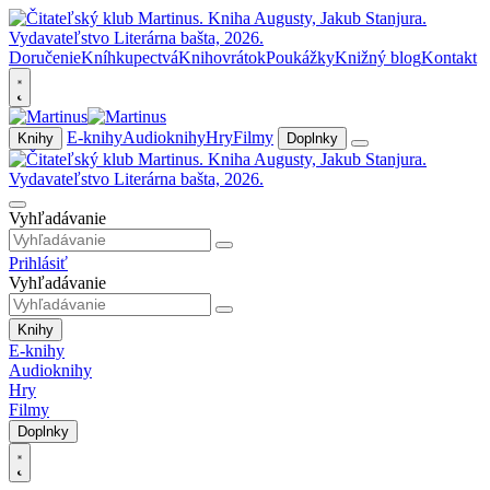
Doručenie
Kníhkupectvá
Knihovrátok
Poukážky
Knižný blog
Kontakt
E-knihy
Audioknihy
Hry
Filmy
Knihy
Doplnky
Vyhľadávanie
Prihlásiť
Vyhľadávanie
Knihy
E-knihy
Audioknihy
Hry
Filmy
Doplnky