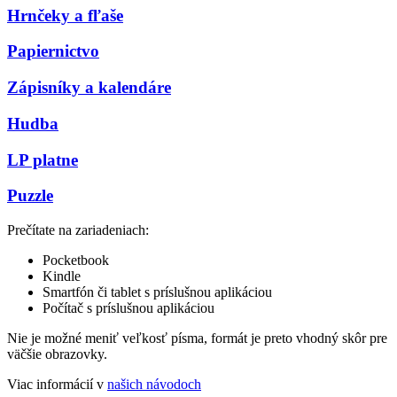
Hrnčeky a fľaše
Papiernictvo
Zápisníky a kalendáre
Hudba
LP platne
Puzzle
Prečítate na zariadeniach:
Pocketbook
Kindle
Smartfón či tablet s príslušnou aplikáciou
Počítač s príslušnou aplikáciou
Nie je možné meniť veľkosť písma, formát je preto vhodný skôr pre
väčšie obrazovky.
Viac informácií v
našich návodoch