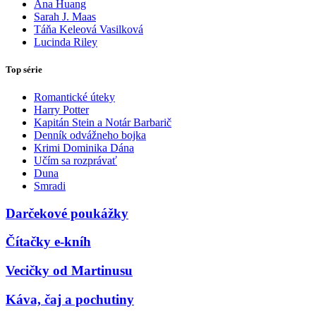
Ana Huang
Sarah J. Maas
Táňa Keleová Vasilková
Lucinda Riley
Top série
Romantické úteky
Harry Potter
Kapitán Stein a Notár Barbarič
Denník odvážneho bojka
Krimi Dominika Dána
Učím sa rozprávať
Duna
Smradi
Darčekové poukážky
Čítačky e-kníh
Vecičky od Martinusu
Káva, čaj a pochutiny