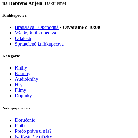
na Dobrého Anjela
. Ďakujeme!
Kníhkupectvá
Bratislava - Obchodná
• Otvárame o 10:00
Všetky kníhkupectvá
Udalosti
Spriatelené kníhkupectvá
Kategórie
Knihy
E-knihy
Audioknihy
Hry
Filmy
Doplnky
Nakupujte u nás
Doručenie
Platba
Prečo práve u nás?
Najčastejšie otázky