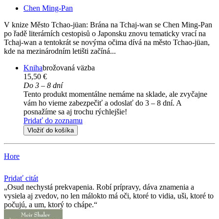
Chen Ming-Pan
V knize Město Tchao-jüan: Brána na Tchaj-wan se Chen Ming-Pan
po řadě literárních cestopisů o Japonsku znovu tematicky vrací na
Tchaj-wan a tentokrát se novýma očima dívá na město Tchao-jüan,
kde na mezinárodním letišti začíná...
Kniha
brožovaná väzba
15,50 €
Do 3 – 8 dní
Tento produkt momentálne nemáme na sklade, ale zvyčajne
vám ho vieme zabezpečiť a odoslať do 3 – 8 dní. A
posnažíme sa aj trochu rýchlejšie!
Pridať do zoznamu
Vložiť do košíka
Hore
Pridať citát
Osud nechystá prekvapenia. Robí prípravy, dáva znamenia a
vysiela aj zvedov, no len málokto má oči, ktoré to vidia, uši, ktoré to
počujú, a um, ktorý to chápe.