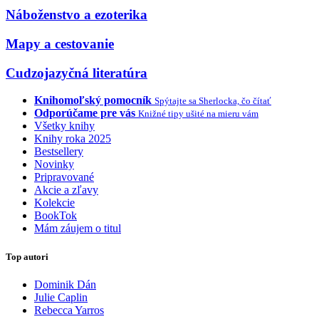
Náboženstvo a ezoterika
Mapy a cestovanie
Cudzojazyčná literatúra
Knihomoľský pomocník
Spýtajte sa Sherlocka, čo čítať
Odporúčame pre vás
Knižné tipy ušité na mieru vám
Všetky knihy
Knihy roka 2025
Bestsellery
Novinky
Pripravované
Akcie a zľavy
Kolekcie
BookTok
Mám záujem o titul
Top autori
Dominik Dán
Julie Caplin
Rebecca Yarros