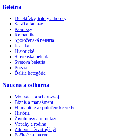
Beletria
Detektívky, trilery a horory
Sci-fi a fantasy
Komiksy
Romantika
Spoločenská beletria
Klasika
Historické
Slovenská beletria
Svetová beletria
Poézia
Ďalšie kategórie
Náučná a odborná
Motivácia a sebarozvoj
Biznis a manažment
Humanitné a spoločenské vedy
História
Životopisy a reportáže
Vzťahy a rodina
Zdravie a životný štýl
Počítače a internet