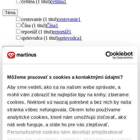
čeština (1 titul)
čeština
1
Téma
cestovanie (1 titul)
cestovanie
1
Čína (1 titul)
Čína
1
reportáž (1 titul)
reportáž
1
sprievodca (1 titul)
sprievodca
1
Pre koho
pre cestovateľov (1 titul)
pre cestovateľov
1
Pôvod
zahraničný (1 titul)
zahraničný
1
Môžeme pracovať s cookies a kontaktnými údajmi?
Čína (1 titul)
Čína
1
Aby sme vedeli, ako sa na našom webe správate, a
Autor
mohli vám zobraziť tie najlepšie tipy na knihy, zbierame
Chen Ming-Pan (1 titul)
Chen Ming-Pan
1
cookies. Niektoré sú naozaj potrebné a bez nich by naša
Vydavateľstvo
stránka vôbec nefungovala. Okrem toho používame
Mi:Lu Publishing (1 titul)
Mi:Lu Publishing
1
analytické cookies, ktoré nám umožňujú zisťovať, ako
náš web funguje, a stále ho pre vás zlepšovať.
Väzba
Personalizačné cookies nám dovoľujú prispôsobovať
brožovaná väzba (1 titul)
brožovaná väzba
1
stránku pre vašu lepšiu orientáciu. Marketingové cookies