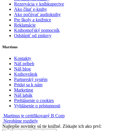
Rezervácia v kníhkupectve
Ako čítať e-knihy
Ako počúvať audioknihy
Pre školy a knižnice
Reklamácie
Knihomoľský pomocník
Odstúpiť od zmluvy
Martinus
Kontakty
Náš príbeh
Náš blog
Knihovrátok
Partnerský systém
Pridaj sa k nám
Marketing
Náš labák
Prehlásenie o cookies
Vyhlásenie o prístupnosti
Martinus je certifikovaný B Corp
Nerobíme rozdiely
Najlepšie novinky sú tie knižné. Získajte ich ako prví: