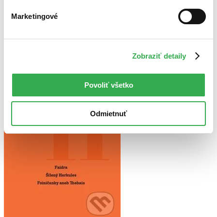
Najvyššia zľava
Marketingové
Použité filtre
Zrušiť filtre
S pevnou väzbou
Prekladateľ Daniela Čadková
Zobraziť detaily
Povoliť všetko
Odmietnuť