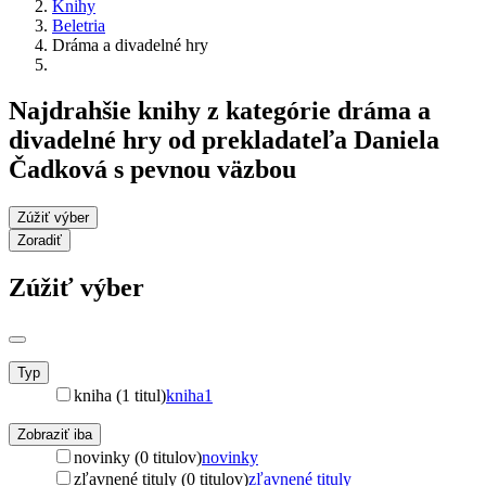
Knihy
Beletria
Dráma a divadelné hry
Najdrahšie knihy z kategórie dráma a
divadelné hry od prekladateľa Daniela
Čadková s pevnou väzbou
Zúžiť výber
Zoradiť
Zúžiť výber
Typ
kniha (1 titul)
kniha
1
Zobraziť iba
novinky (0 titulov)
novinky
zľavnené tituly (0 titulov)
zľavnené tituly