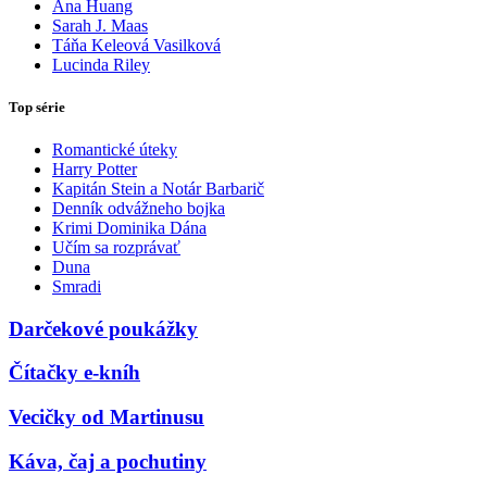
Ana Huang
Sarah J. Maas
Táňa Keleová Vasilková
Lucinda Riley
Top série
Romantické úteky
Harry Potter
Kapitán Stein a Notár Barbarič
Denník odvážneho bojka
Krimi Dominika Dána
Učím sa rozprávať
Duna
Smradi
Darčekové poukážky
Čítačky e-kníh
Vecičky od Martinusu
Káva, čaj a pochutiny