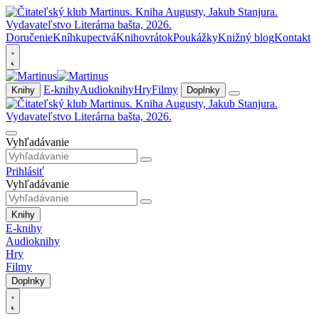
Doručenie
Kníhkupectvá
Knihovrátok
Poukážky
Knižný blog
Kontakt
E-knihy
Audioknihy
Hry
Filmy
Knihy
Doplnky
Vyhľadávanie
Prihlásiť
Vyhľadávanie
Knihy
E-knihy
Audioknihy
Hry
Filmy
Doplnky