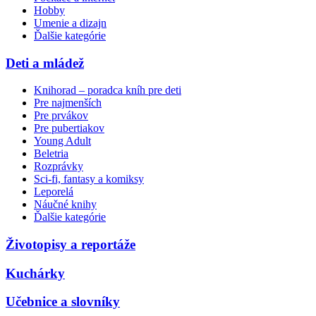
Hobby
Umenie a dizajn
Ďalšie kategórie
Deti a mládež
Knihorad – poradca kníh pre deti
Pre najmenších
Pre prvákov
Pre pubertiakov
Young Adult
Beletria
Rozprávky
Sci-fi, fantasy a komiksy
Leporelá
Náučné knihy
Ďalšie kategórie
Životopisy a reportáže
Kuchárky
Učebnice a slovníky