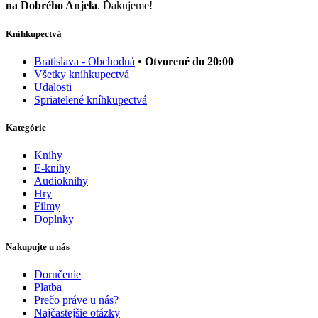
na Dobrého Anjela
. Ďakujeme!
Kníhkupectvá
Bratislava - Obchodná
• Otvorené do 20:00
Všetky kníhkupectvá
Udalosti
Spriatelené kníhkupectvá
Kategórie
Knihy
E-knihy
Audioknihy
Hry
Filmy
Doplnky
Nakupujte u nás
Doručenie
Platba
Prečo práve u nás?
Najčastejšie otázky