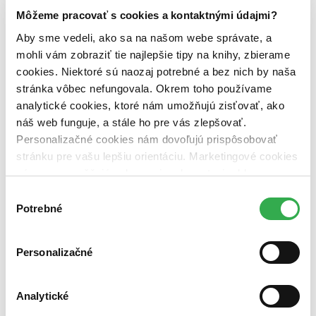
Útvar
Môžeme pracovať s cookies a kontaktnými údajmi?
poviedky (1 titul)
poviedky
1
Aby sme vedeli, ako sa na našom webe správate, a
Autor
mohli vám zobraziť tie najlepšie tipy na knihy, zbierame
Lucius Annaeus Seneca (1 titul)
Lucius Annaeus Seneca
1
cookies. Niektoré sú naozaj potrebné a bez nich by naša
Vydavateľstvo
stránka vôbec nefungovala. Okrem toho používame
Větrné mlýny (1 titul)
Větrné mlýny
1
analytické cookies, ktoré nám umožňujú zisťovať, ako
náš web funguje, a stále ho pre vás zlepšovať.
Väzba
pevná väzba (1 titul)
pevná väzba
1
Personalizačné cookies nám dovoľujú prispôsobovať
stránku pre vašu lepšiu orientáciu. Marketingové cookies
Zúžiť výber
nám zas umožňujú zobrazenie relevantnej reklamy.
Niektoré údaje zdieľame aj s tretími stranami. Veľmi by
Zoradiť
Výber
nám pomohlo, keby sme mohli používať všetky tieto
Potrebné
súhlasu
cookies. Ďakujeme!
Personalizačné
Bestsellery
Top hodnotené
Novinky
Analytické
Najdrahšie
Najlacnejšie