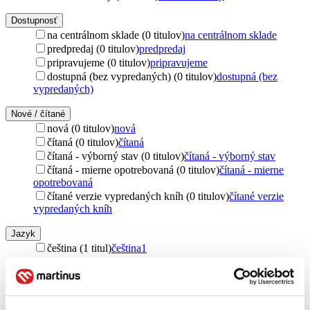
Dostupnosť
na centrálnom sklade (0 titulov)
na centrálnom sklade
predpredaj (0 titulov)
predpredaj
pripravujeme (0 titulov)
pripravujeme
dostupná (bez vypredaných) (0 titulov)
dostupná (bez
vypredaných)
Nové / čítané
nová (0 titulov)
nová
čítaná (0 titulov)
čítaná
čítaná - výborný stav (0 titulov)
čítaná - výborný stav
čítaná - mierne opotrebovaná (0 titulov)
čítaná - mierne
opotrebovaná
čítané verzie vypredaných kníh (0 titulov)
čítané verzie
vypredaných kníh
Jazyk
čeština (1 titul)
čeština
1
Štýl
historický (1 titul)
historický
1