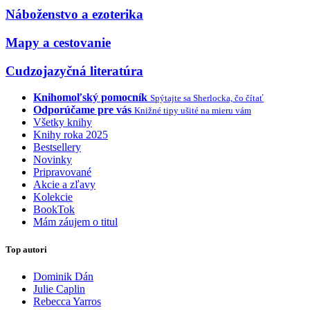
Náboženstvo a ezoterika
Mapy a cestovanie
Cudzojazyčná literatúra
Knihomoľský pomocník
Spýtajte sa Sherlocka, čo čítať
Odporúčame pre vás
Knižné tipy ušité na mieru vám
Všetky knihy
Knihy roka 2025
Bestsellery
Novinky
Pripravované
Akcie a zľavy
Kolekcie
BookTok
Mám záujem o titul
Top autori
Dominik Dán
Julie Caplin
Rebecca Yarros