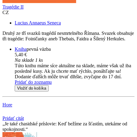
Tragédie II
CZ
Lucius Annaeus Seneca
Druhý ze tří svazků tragédií nesmrtelného Římana. Svazek obsahuje
tři tragédie: Foiničanky aneb Thebais, Faidra a Šílený Herkules.
Kniha
pevná väzba
5,40 €
Na sklade 1 ks
Túto knihu máme síce aktuálne na sklade, máme však už iba
posledné kusy. Ak ju chcete mať rýchlo, ponáhľajte sa!
Dodanie ďalších môže trvať dlhšie, zvyčajne do 17 dní.
Pridať do zoznamu
Vložiť do košíka
Hore
Pridať citát
Je také chasidské príslovie: Keď bežíme za šťastím, utekáme od
spokojnosti.