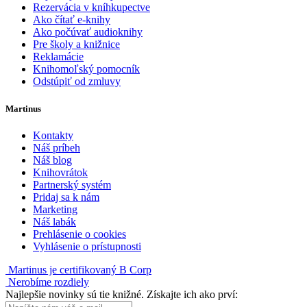
Rezervácia v kníhkupectve
Ako čítať e-knihy
Ako počúvať audioknihy
Pre školy a knižnice
Reklamácie
Knihomoľský pomocník
Odstúpiť od zmluvy
Martinus
Kontakty
Náš príbeh
Náš blog
Knihovrátok
Partnerský systém
Pridaj sa k nám
Marketing
Náš labák
Prehlásenie o cookies
Vyhlásenie o prístupnosti
Martinus je certifikovaný B Corp
Nerobíme rozdiely
Najlepšie novinky sú tie knižné. Získajte ich ako prví: