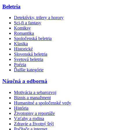
Beletria
Detektívky, trilery a horory
Sci-fi a fantasy
Komiksy
Romantika
Spoločenská beletria
Klasika
Historické
Slovenská beletria
Svetová beletria
Poézia
Ďalšie kategórie
Náučná a odborná
Motivácia a sebarozvoj
Biznis a manažment
Humanitné a spoločenské vedy
História
Životopisy a reportáže
Vzťahy a rodina
Zdravie a životný štýl
Počítače a internet