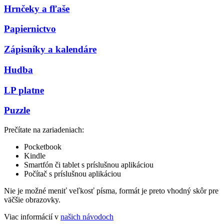
Hrnčeky a fľaše
Papiernictvo
Zápisníky a kalendáre
Hudba
LP platne
Puzzle
Prečítate na zariadeniach:
Pocketbook
Kindle
Smartfón či tablet s príslušnou aplikáciou
Počítač s príslušnou aplikáciou
Nie je možné meniť veľkosť písma, formát je preto vhodný skôr pre
väčšie obrazovky.
Viac informácií v
našich návodoch