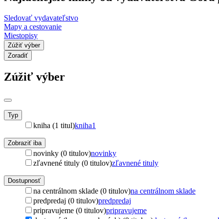
Sledovať vydavateľstvo
Mapy a cestovanie
Miestopisy
Zúžiť výber
Zoradiť
Zúžiť výber
Typ
kniha (1 titul)
kniha
1
Zobraziť iba
novinky (0 titulov)
novinky
zľavnené tituly (0 titulov)
zľavnené tituly
Dostupnosť
na centrálnom sklade (0 titulov)
na centrálnom sklade
predpredaj (0 titulov)
predpredaj
pripravujeme (0 titulov)
pripravujeme