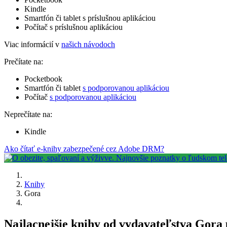
Kindle
Smartfón či tablet s príslušnou aplikáciou
Počítač s príslušnou aplikáciou
Viac informácií v
našich návodoch
Prečítate na:
Pocketbook
Smartfón či tablet
s podporovanou aplikáciou
Počítač
s podporovanou aplikáciou
Neprečítate na:
Kindle
Ako čítať e-knihy zabezpečené cez Adobe DRM?
Knihy
Gora
Najlacnejšie knihy od vydavateľstva Gora