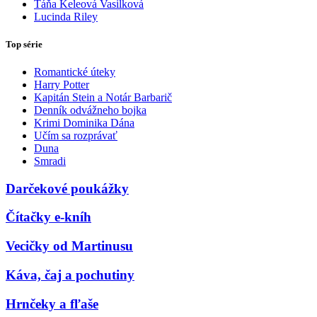
Táňa Keleová Vasilková
Lucinda Riley
Top série
Romantické úteky
Harry Potter
Kapitán Stein a Notár Barbarič
Denník odvážneho bojka
Krimi Dominika Dána
Učím sa rozprávať
Duna
Smradi
Darčekové poukážky
Čítačky e-kníh
Vecičky od Martinusu
Káva, čaj a pochutiny
Hrnčeky a fľaše