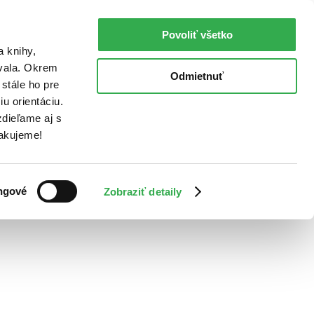
Povoliť všetko
a knihy,
ovala. Okrem
Odmietnuť
stále ho pre
u orientáciu.
dieľame aj s
Ďakujeme!
ngové
Zobraziť detaily