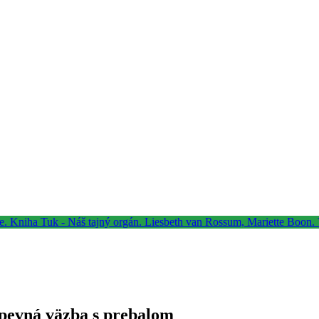
 pevná väzba s prebalom