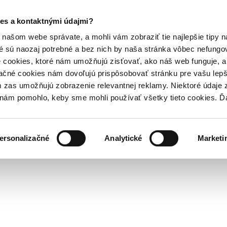
es a kontaktnými údajmi?
našom webe správate, a mohli vám zobraziť tie najlepšie tipy n
é sú naozaj potrebné a bez nich by naša stránka vôbec nefung
 cookies, ktoré nám umožňujú zisťovať, ako náš web funguje, a 
ačné cookies nám dovoľujú prispôsobovať stránku pre vašu lepši
zas umožňujú zobrazenie relevantnej reklamy. Niektoré údaje z
y nám pomohlo, keby sme mohli používať všetky tieto cookies. 
ersonalizačné
Analytické
Marketi