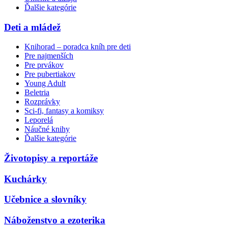
Ďalšie kategórie
Deti a mládež
Knihorad – poradca kníh pre deti
Pre najmenších
Pre prvákov
Pre pubertiakov
Young Adult
Beletria
Rozprávky
Sci-fi, fantasy a komiksy
Leporelá
Náučné knihy
Ďalšie kategórie
Životopisy a reportáže
Kuchárky
Učebnice a slovníky
Náboženstvo a ezoterika