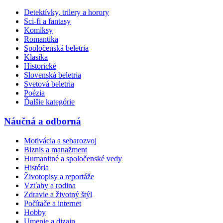
Detektívky, trilery a horory
Sci-fi a fantasy
Komiksy
Romantika
Spoločenská beletria
Klasika
Historické
Slovenská beletria
Svetová beletria
Poézia
Ďalšie kategórie
Náučná a odborná
Motivácia a sebarozvoj
Biznis a manažment
Humanitné a spoločenské vedy
História
Životopisy a reportáže
Vzťahy a rodina
Zdravie a životný štýl
Počítače a internet
Hobby
Umenie a dizajn