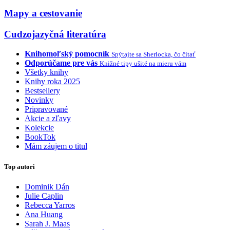
Mapy a cestovanie
Cudzojazyčná literatúra
Knihomoľský pomocník
Spýtajte sa Sherlocka, čo čítať
Odporúčame pre vás
Knižné tipy ušité na mieru vám
Všetky knihy
Knihy roka 2025
Bestsellery
Novinky
Pripravované
Akcie a zľavy
Kolekcie
BookTok
Mám záujem o titul
Top autori
Dominik Dán
Julie Caplin
Rebecca Yarros
Ana Huang
Sarah J. Maas