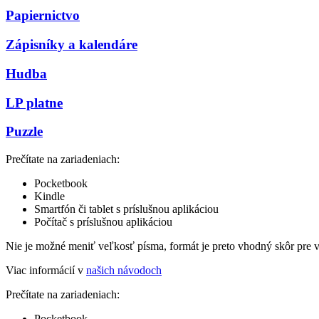
Papiernictvo
Zápisníky a kalendáre
Hudba
LP platne
Puzzle
Prečítate na zariadeniach:
Pocketbook
Kindle
Smartfón či tablet s príslušnou aplikáciou
Počítač s príslušnou aplikáciou
Nie je možné meniť veľkosť písma, formát je preto vhodný skôr pre 
Viac informácií v
našich návodoch
Prečítate na zariadeniach:
Pocketbook