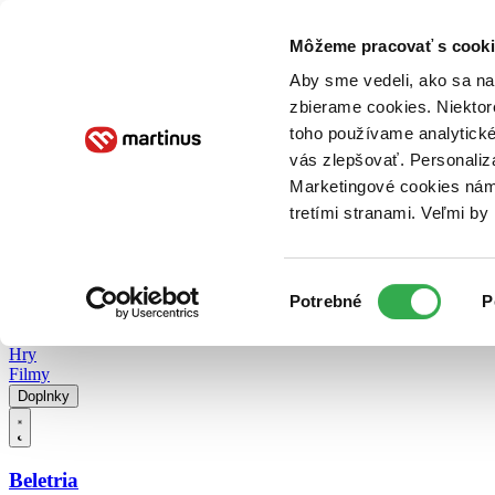
Doručenie
Kníhkupectvá
Knihovrátok
Poukážky
Knižný blog
Kontakt
Môžeme pracovať s cooki
Aby sme vedeli, ako sa na 
zbierame cookies. Niektor
E-knihy
Audioknihy
Hry
Filmy
Knihy
Doplnky
toho používame analytické
vás zlepšovať. Personaliz
Vyhľadávanie
Marketingové cookies nám 
tretími stranami. Veľmi b
Prihlásiť
Vyhľadávanie
Výber
Knihy
Potrebné
P
súhlasu
E-knihy
Audioknihy
Hry
Filmy
Doplnky
Beletria