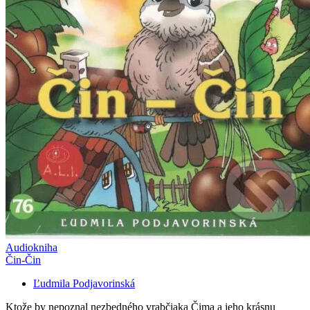
Audiokniha
Čin-Čin
Ľudmila Podjavorinská
Ktože by nepoznal nezbedného vrabčiaka Čima a jeho krásnu