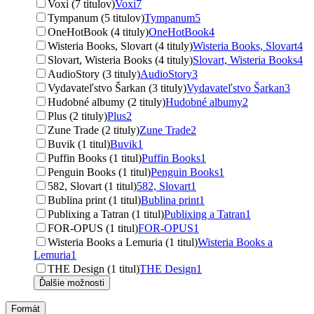
Voxi (7 titulov)
Voxi
7
Tympanum (5 titulov)
Tympanum
5
OneHotBook (4 tituly)
OneHotBook
4
Wisteria Books, Slovart (4 tituly)
Wisteria Books, Slovart
4
Slovart, Wisteria Books (4 tituly)
Slovart, Wisteria Books
4
AudioStory (3 tituly)
AudioStory
3
Vydavateľstvo Šarkan (3 tituly)
Vydavateľstvo Šarkan
3
Hudobné albumy (2 tituly)
Hudobné albumy
2
Plus (2 tituly)
Plus
2
Zune Trade (2 tituly)
Zune Trade
2
Buvik (1 titul)
Buvik
1
Puffin Books (1 titul)
Puffin Books
1
Penguin Books (1 titul)
Penguin Books
1
582, Slovart (1 titul)
582, Slovart
1
Bublina print (1 titul)
Bublina print
1
Publixing a Tatran (1 titul)
Publixing a Tatran
1
FOR-OPUS (1 titul)
FOR-OPUS
1
Wisteria Books a Lemuria (1 titul)
Wisteria Books a
Lemuria
1
THE Design (1 titul)
THE Design
1
Ďalšie možnosti
Formát