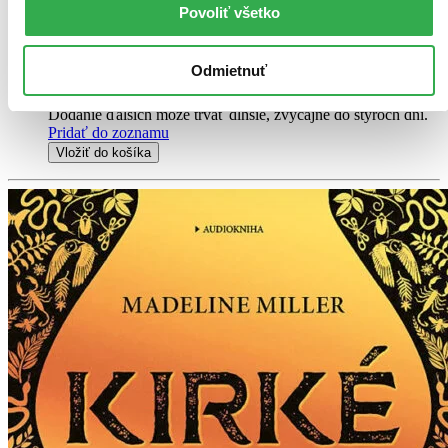
Povoliť všetko
Audiokniha
MP3 na CD
11,39 €
Na sklade 2 ks
Odmietnuť
Túto audioknihu máme síce aktuálne na sklade, máme však
už iba posledné kusy. Ak ju chcete mať rýchlo, ponáhľajte sa!
Dodanie ďalších môže trvať dlhšie, zvyčajne do štyroch dní.
Pridať do zoznamu
Vložiť do košíka