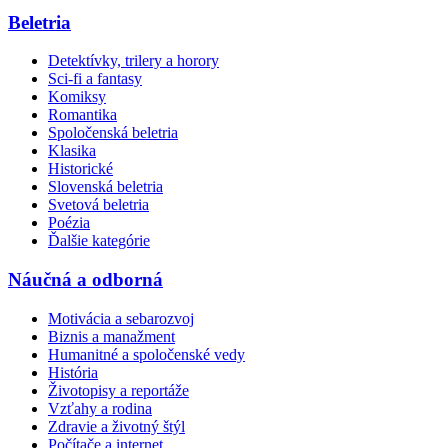
Beletria
Detektívky, trilery a horory
Sci-fi a fantasy
Komiksy
Romantika
Spoločenská beletria
Klasika
Historické
Slovenská beletria
Svetová beletria
Poézia
Ďalšie kategórie
Náučná a odborná
Motivácia a sebarozvoj
Biznis a manažment
Humanitné a spoločenské vedy
História
Životopisy a reportáže
Vzťahy a rodina
Zdravie a životný štýl
Počítače a internet