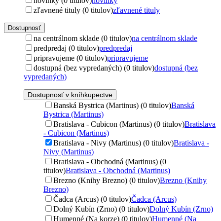
novinky (0 titulov)
novinky
zľavnené tituly (0 titulov)
zľavnené tituly
Dostupnosť
na centrálnom sklade (0 titulov)
na centrálnom sklade
predpredaj (0 titulov)
predpredaj
pripravujeme (0 titulov)
pripravujeme
dostupná (bez vypredaných) (0 titulov)
dostupná (bez
vypredaných)
Dostupnosť v kníhkupectve
Banská Bystrica (Martinus) (0 titulov)
Banská
Bystrica (Martinus)
Bratislava - Cubicon (Martinus) (0 titulov)
Bratislava
- Cubicon (Martinus)
Bratislava - Nivy (Martinus) (0 titulov)
Bratislava -
Nivy (Martinus)
Bratislava - Obchodná (Martinus) (0
titulov)
Bratislava - Obchodná (Martinus)
Brezno (Knihy Brezno) (0 titulov)
Brezno (Knihy
Brezno)
Čadca (Arcus) (0 titulov)
Čadca (Arcus)
Dolný Kubín (Zrno) (0 titulov)
Dolný Kubín (Zrno)
Humenné (Na korze) (0 titulov)
Humenné (Na