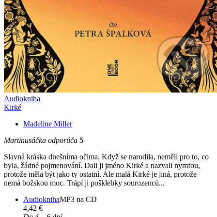
Audiokniha
Kirké
Madeline Miller
Martinusáčka odporúča
5
Slavná kráska dnešníma očima. Když se narodila, neměli pro to, co
byla, žádné pojmenování. Dali ji jméno Kirké a nazvali nymfou,
protože měla být jako ty ostatní. Ale malá Kirké je jiná, protože
nemá božskou moc. Trápí ji pošklebky sourozenců...
Audiokniha
MP3 na CD
4,42 €
Do 4 – 6 dní