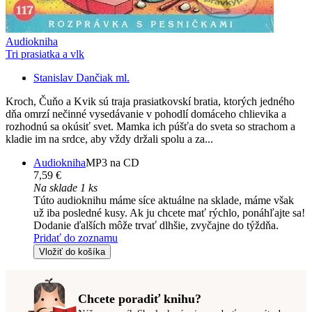
Audiokniha
Tri prasiatka a vlk
Stanislav Dančiak ml.
Kroch, Čuňo a Kvik sú traja prasiatkovskí bratia, ktorých jedného
dňa omrzí nečinné vysedávanie v pohodlí domáceho chlievika a
rozhodnú sa okúsiť svet. Mamka ich púšťa do sveta so strachom a
kladie im na srdce, aby vždy držali spolu a za...
Audiokniha
MP3 na CD
7,59 €
Na sklade 1 ks
Túto audioknihu máme síce aktuálne na sklade, máme však
už iba posledné kusy. Ak ju chcete mať rýchlo, ponáhľajte sa!
Dodanie ďalších môže trvať dlhšie, zvyčajne do týždňa.
Pridať do zoznamu
Vložiť do košíka
Chcete poradiť knihu?