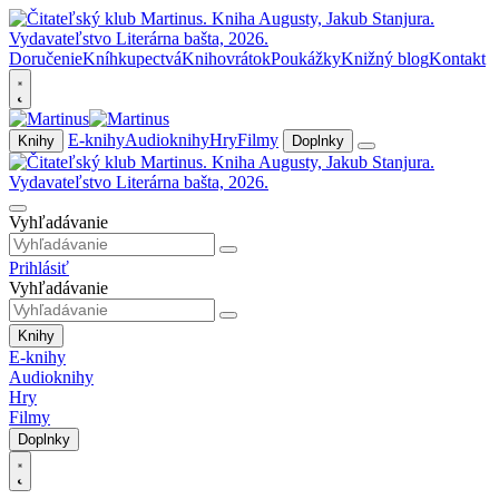
Doručenie
Kníhkupectvá
Knihovrátok
Poukážky
Knižný blog
Kontakt
E-knihy
Audioknihy
Hry
Filmy
Knihy
Doplnky
Vyhľadávanie
Prihlásiť
Vyhľadávanie
Knihy
E-knihy
Audioknihy
Hry
Filmy
Doplnky