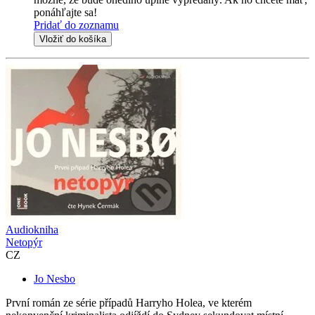
ponáhľajte sa!
Pridať do zoznamu
Vložiť do košíka
Audiokniha
Netopýr
CZ
Jo Nesbo
První román ze série případů Harryho Holea, ve kterém