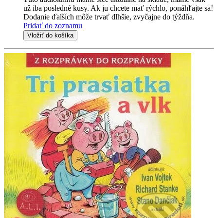
už iba posledné kusy. Ak ju chcete mať rýchlo, ponáhľajte sa!
Dodanie ďalších môže trvať dlhšie, zvyčajne do týždňa.
Pridať do zoznamu
Vložiť do košíka