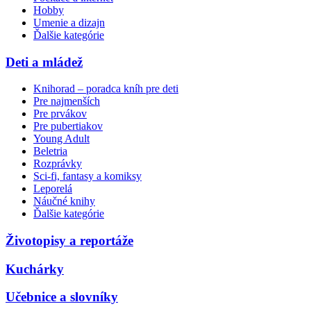
Hobby
Umenie a dizajn
Ďalšie kategórie
Deti a mládež
Knihorad – poradca kníh pre deti
Pre najmenších
Pre prvákov
Pre pubertiakov
Young Adult
Beletria
Rozprávky
Sci-fi, fantasy a komiksy
Leporelá
Náučné knihy
Ďalšie kategórie
Životopisy a reportáže
Kuchárky
Učebnice a slovníky