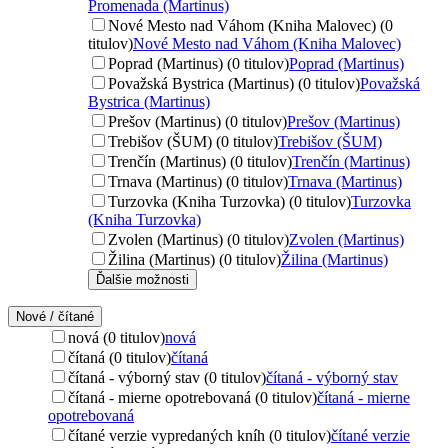
Promenada (Martinus)
Nové Mesto nad Váhom (Kniha Malovec) (0
titulov)
Nové Mesto nad Váhom (Kniha Malovec)
Poprad (Martinus) (0 titulov)
Poprad (Martinus)
Považská Bystrica (Martinus) (0 titulov)
Považská
Bystrica (Martinus)
Prešov (Martinus) (0 titulov)
Prešov (Martinus)
Trebišov (ŠUM) (0 titulov)
Trebišov (ŠUM)
Trenčín (Martinus) (0 titulov)
Trenčín (Martinus)
Trnava (Martinus) (0 titulov)
Trnava (Martinus)
Turzovka (Kniha Turzovka) (0 titulov)
Turzovka
(Kniha Turzovka)
Zvolen (Martinus) (0 titulov)
Zvolen (Martinus)
Žilina (Martinus) (0 titulov)
Žilina (Martinus)
Ďalšie možnosti
Nové / čítané
nová (0 titulov)
nová
čítaná (0 titulov)
čítaná
čítaná - výborný stav (0 titulov)
čítaná - výborný stav
čítaná - mierne opotrebovaná (0 titulov)
čítaná - mierne
opotrebovaná
čítané verzie vypredaných kníh (0 titulov)
čítané verzie