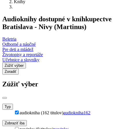
Knihy
Audioknihy dostupné v kníhkupectve
Bratislava - Nivy (Martinus)
Beletria
Odborné a náučné
Pre deti a mládež
Životopisy a reportáže
Učebnice a slovníky
Zúžiť výber
Zoradiť
Zúžiť výber
Typ
audiokniha (162 titulov)
audiokniha
162
Zobraziť iba