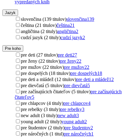
vypredaných kníh
Jazyk
slovenčina (139 titulov)
slovenčina
139
čeština (21 titulov)
čeština
21
angličtina (2 tituly)
angličtina
2
cudzí jazyk (2 tituly)
cudzí jazyk
2
Pre koho
pre deti (27 titulov)
pre deti
27
pre ženy (22 titulov)
pre ženy
22
pre mužov (22 titulov)
pre mužov
22
pre dospelých (18 titulov)
pre dospelých
18
pre deti a mládež (12 titulov)
pre deti a mládež
12
pre dievčatá (5 titulov)
pre dievčatá
5
pre začínajúcich čitateľov (5 titulov)
pre začínajúcich
čitateľov
5
pre chlapcov (4 tituly)
pre chlapcov
4
pre rebelky (3 tituly)
pre rebelky
3
new adult (3 tituly)
new adult
3
young adult (2 tituly)
young adult
2
pre študentov (2 tituly)
pre študentov
2
pre náročných (1 titul)
pre náročných
1