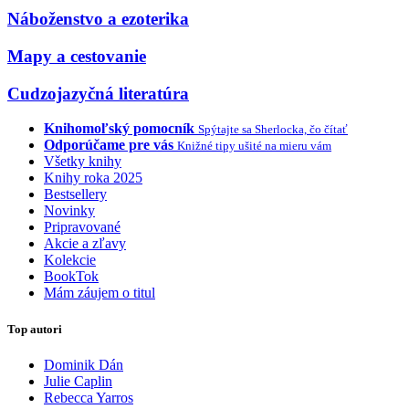
Náboženstvo a ezoterika
Mapy a cestovanie
Cudzojazyčná literatúra
Knihomoľský pomocník
Spýtajte sa Sherlocka, čo čítať
Odporúčame pre vás
Knižné tipy ušité na mieru vám
Všetky knihy
Knihy roka 2025
Bestsellery
Novinky
Pripravované
Akcie a zľavy
Kolekcie
BookTok
Mám záujem o titul
Top autori
Dominik Dán
Julie Caplin
Rebecca Yarros