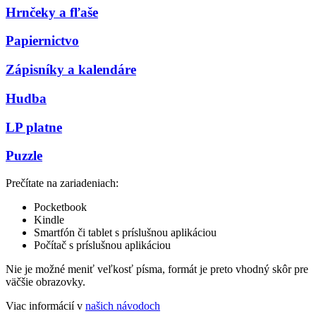
Hrnčeky a fľaše
Papiernictvo
Zápisníky a kalendáre
Hudba
LP platne
Puzzle
Prečítate na zariadeniach:
Pocketbook
Kindle
Smartfón či tablet s príslušnou aplikáciou
Počítač s príslušnou aplikáciou
Nie je možné meniť veľkosť písma, formát je preto vhodný skôr pre
väčšie obrazovky.
Viac informácií v
našich návodoch