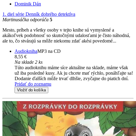
Dominik Dán
1. diel série
Denník dobrého detektíva
Martinusáčka odporúča
5
Mesto, príbeh a všetky osoby v tejto knihe sú vymyslené a
akákoľvek podobnosť so skutočnými udalosťami je čisto náhodná,
ale to, čo stvárajú sa môže niekomu zdať akési povedomé...
Audiokniha
MP3 na CD
8,55 €
Na sklade 2 ks
Túto audioknihu máme síce aktuálne na sklade, máme však
už iba posledné kusy. Ak ju chcete mať rýchlo, ponáhľajte sa!
Dodanie ďalších môže trvať dlhšie, zvyčajne do piatich dní.
Pridať do zoznamu
Vložiť do košíka