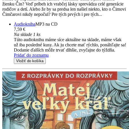
žienku Čin? Veď príbeh ich vrabčej lásky sprevádza celé generácie
rodičov a detí. Alebo že by sa predsa len našiel niekto, kto o Čimovi
Čimčarovi nikdy nepočul? Pre tých prvých i pre tých...
Audiokniha
MP3 na CD
7,59 €
Na sklade 1 ks
Túto audioknihu máme síce aktuálne na sklade, máme však
už iba posledné kusy. Ak ju chcete mať rýchlo, ponáhľajte sa!
Dodanie ďalších môže trvať dlhšie, zvyčajne do týždňa.
Pridať do zoznamu
Vložiť do košíka