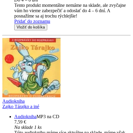
Tento produkt momentálne nemáme na sklade, ale zvyčajne
vám ho vieme zabezpečiť a odoslať do 4 – 6 dní. A
posnažíme sa aj trochu rýchlejšie!
Pridať do zoznamu
Vložiť do košíka
Audiokniha
Zajko Tárajko a iné
Audiokniha
MP3 na CD
7,59 €
Na sklade 1 ks
Túto audioknihu máme síce aktuálne na sklade, máme však