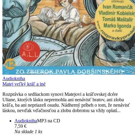
Audiokniha
Matej veľký kráľ a iné
Rozprávka o sedliackom synovi Matejovi a kráľovskej dcére
Uliane, ktorých lásku nepremohla ani nenávisť bratov, ani zloba
kráľa, ba ani nepriazeň osudu. Nádherný príbeh o tom, že nenávisť
láskou, nevďak vďačnosťou a zlobu dobrotou sa vždy oplatí...
Audiokniha
MP3 na CD
7,59 €
Na sklade 1 ks