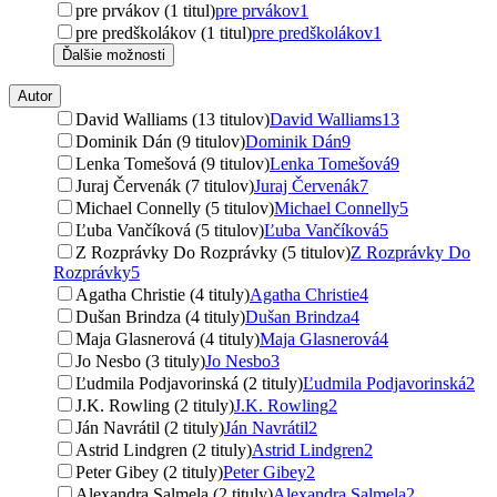
pre prvákov (1 titul)
pre prvákov
1
pre predškolákov (1 titul)
pre predškolákov
1
Ďalšie možnosti
Autor
David Walliams (13 titulov)
David Walliams
13
Dominik Dán (9 titulov)
Dominik Dán
9
Lenka Tomešová (9 titulov)
Lenka Tomešová
9
Juraj Červenák (7 titulov)
Juraj Červenák
7
Michael Connelly (5 titulov)
Michael Connelly
5
Ľuba Vančíková (5 titulov)
Ľuba Vančíková
5
Z Rozprávky Do Rozprávky (5 titulov)
Z Rozprávky Do
Rozprávky
5
Agatha Christie (4 tituly)
Agatha Christie
4
Dušan Brindza (4 tituly)
Dušan Brindza
4
Maja Glasnerová (4 tituly)
Maja Glasnerová
4
Jo Nesbo (3 tituly)
Jo Nesbo
3
Ľudmila Podjavorinská (2 tituly)
Ľudmila Podjavorinská
2
J.K. Rowling (2 tituly)
J.K. Rowling
2
Ján Navrátil (2 tituly)
Ján Navrátil
2
Astrid Lindgren (2 tituly)
Astrid Lindgren
2
Peter Gibey (2 tituly)
Peter Gibey
2
Alexandra Salmela (2 tituly)
Alexandra Salmela
2