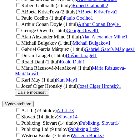
Robert Galbraith (2 tituly)
Robert Galbraith
2
Alžbeta Kristeľová (2 tituly)
Alžbeta Kristeľová
2
Paulo Coelho (1 titul)
Paulo Coelho
1
Arthur Conan Doyle (1 titul)
Arthur Conan Doyle
1
George Orwell (1 titul)
George Orwell
1
Alan Alexander Milne (1 titul)
Alan Alexander Milne
1
Michail Bulgakov (1 titul)
Michail Bulgakov
1
Gabriel García Márquez (1 titul)
Gabriel García Márquez
1
Dušan Taragel (1 titul)
Dušan Taragel
1
Roald Dahl (1 titul)
Roald Dahl
1
Mária Rázusová-Martáková (1 titul)
Mária Rázusová-
Martáková
1
Karl May (1 titul)
Karl May
1
Jozef Cíger Hronský (1 titul)
Jozef Cíger Hronský
1
Ďalšie možnosti
Vydavateľstvo
A.L.I. (73 titulov)
A.L.I.
73
Slovart (14 titulov)
Slovart
14
Publixing, Slovart (14 titulov)
Publixing, Slovart
14
Publixing Ltd (9 titulov)
Publixing Ltd
9
Wisteria Books (7 titulov)
Wisteria Books
7