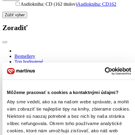
Audiokniha: CD (162 titulov)
Audiokniha: CD
162
Zúžiť výber
Zoradiť
Bestsellery
Top hodnotené
Novinky
Najdrahšie
Najlacnejšie
Najvyššia zľava
162 produktov
Môžeme pracovať s cookies a kontaktnými údajmi?
Použité filtre
Aby sme vedeli, ako sa na našom webe správate, a mohli
Zrušiť filtre
vám zobraziť tie najlepšie tipy na knihy, zbierame cookies.
Dostupné v kníhkupectve Bratislava - Nivy (Martinus)
Audioknihy
Niektoré sú naozaj potrebné a bez nich by naša stránka
vôbec nefungovala. Okrem toho používame analytické
cookies, ktoré nám umožňujú zisťovať, ako náš web