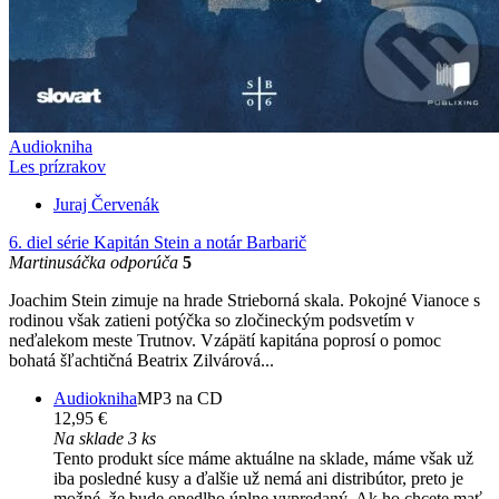
Audiokniha
Les prízrakov
Juraj Červenák
6. diel série
Kapitán Stein a notár Barbarič
Martinusáčka odporúča
5
Joachim Stein zimuje na hrade Strieborná skala. Pokojné Vianoce s
rodinou však zatieni potýčka so zločineckým podsvetím v
neďalekom meste Trutnov. Vzápätí kapitána poprosí o pomoc
bohatá šľachtičná Beatrix Zilvárová...
Audiokniha
MP3 na CD
12,95 €
Na sklade 3 ks
Tento produkt síce máme aktuálne na sklade, máme však už
iba posledné kusy a ďalšie už nemá ani distribútor, preto je
možné, že bude onedlho úplne vypredaný. Ak ho chcete mať,