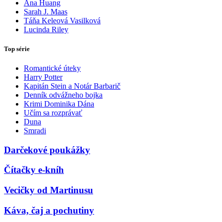
Ana Huang
Sarah J. Maas
Táňa Keleová Vasilková
Lucinda Riley
Top série
Romantické úteky
Harry Potter
Kapitán Stein a Notár Barbarič
Denník odvážneho bojka
Krimi Dominika Dána
Učím sa rozprávať
Duna
Smradi
Darčekové poukážky
Čítačky e-kníh
Vecičky od Martinusu
Káva, čaj a pochutiny