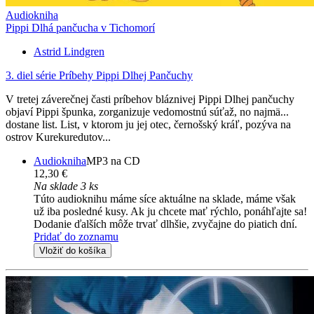
Audiokniha
Pippi Dlhá pančucha v Tichomorí
Astrid Lindgren
3. diel série
Príbehy Pippi Dlhej Pančuchy
V tretej záverečnej časti príbehov bláznivej Pippi Dlhej pančuchy
objaví Pippi špunka, zorganizuje vedomostnú súťaž, no najmä...
dostane list. List, v ktorom ju jej otec, černošský kráľ, pozýva na
ostrov Kurekuredutov...
Audiokniha
MP3 na CD
12,30 €
Na sklade 3 ks
Túto audioknihu máme síce aktuálne na sklade, máme však
už iba posledné kusy. Ak ju chcete mať rýchlo, ponáhľajte sa!
Dodanie ďalších môže trvať dlhšie, zvyčajne do piatich dní.
Pridať do zoznamu
Vložiť do košíka