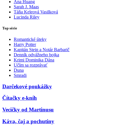
Ana Huang
Sarah J. Maas
Táňa Keleová Vasilková
Lucinda Riley
Top série
Romantické úteky
Harry Potter
Kapitán Stein a Notár Barbarič
Denník odvážneho bojka
Krimi Dominika Dána
Učím sa rozprávať
Duna
Smradi
Darčekové poukážky
Čítačky e-kníh
Vecičky od Martinusu
Káva, čaj a pochutiny