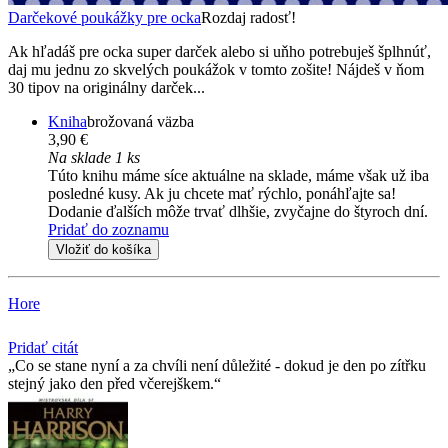
Darčekové poukážky pre ocka
Rozdaj radosť!
Ak hľadáš pre ocka super darček alebo si uňho potrebuješ šplhnúť,
daj mu jednu zo skvelých poukážok v tomto zošite! Nájdeš v ňom
30 tipov na originálny darček...
Kniha
brožovaná väzba
3,90 €
Na sklade 1 ks
Túto knihu máme síce aktuálne na sklade, máme však už iba
posledné kusy. Ak ju chcete mať rýchlo, ponáhľajte sa!
Dodanie ďalších môže trvať dlhšie, zvyčajne do štyroch dní.
Pridať do zoznamu
Vložiť do košíka
Hore
Pridať citát
Co se stane nyní a za chvíli není důležité - dokud je den po zítřku
stejný jako den před včerejškem.