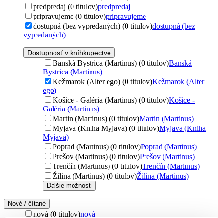
predpredaj (0 titulov)
predpredaj
pripravujeme (0 titulov)
pripravujeme
dostupná (bez vypredaných) (0 titulov)
dostupná (bez
vypredaných)
Dostupnosť v kníhkupectve
Banská Bystrica (Martinus) (0 titulov)
Banská
Bystrica (Martinus)
Kežmarok (Alter ego) (0 titulov)
Kežmarok (Alter
ego)
Košice - Galéria (Martinus) (0 titulov)
Košice -
Galéria (Martinus)
Martin (Martinus) (0 titulov)
Martin (Martinus)
Myjava (Kniha Myjava) (0 titulov)
Myjava (Kniha
Myjava)
Poprad (Martinus) (0 titulov)
Poprad (Martinus)
Prešov (Martinus) (0 titulov)
Prešov (Martinus)
Trenčín (Martinus) (0 titulov)
Trenčín (Martinus)
Žilina (Martinus) (0 titulov)
Žilina (Martinus)
Ďalšie možnosti
Nové / čítané
nová (0 titulov)
nová