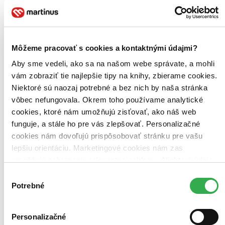
čítaná (0 titulov)
čítaná
čítaná - výborný stav (0 titulov)
čítaná - výborný stav
čítaná - mierne opotrebovaná (0 titulov)
čítaná - mierne
opotrebovaná
čítané verzie vypredaných kníh (0 titulov)
čítané verzie
Môžeme pracovať s cookies a kontaktnými údajmi?
vypredaných kníh
Aby sme vedeli, ako sa na našom webe správate, a mohli
Vydavateľstvo
vám zobraziť tie najlepšie tipy na knihy, zbierame cookies.
Rebo (1 titul)
Rebo
1
Niektoré sú naozaj potrebné a bez nich by naša stránka
vôbec nefungovala. Okrem toho používame analytické
Väzba
brožovaná väzba (1 titul)
brožovaná väzba
1
cookies, ktoré nám umožňujú zisťovať, ako náš web
funguje, a stále ho pre vás zlepšovať. Personalizačné
Zúžiť výber
cookies nám dovoľujú prispôsobovať stránku pre vašu
lepšiu orientáciu. Marketingové cookies nám zas
Zoradiť
umožňujú zobrazenie relevantnej reklamy. Niektoré údaje
zdieľame aj s tretími stranami. Veľmi by nám pomohlo,
Výber
keby sme mohli používať všetky tieto cookies. Ďakujeme!
Potrebné
súhlasu
Bestsellery
Top hodnotené
Novinky
Personalizačné