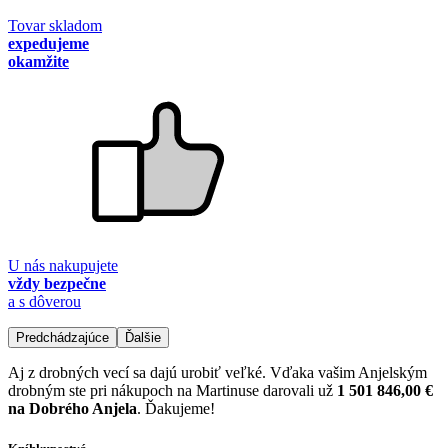
Tovar skladom
expedujeme
okamžite
U nás nakupujete
vždy bezpečne
a s dôverou
Predchádzajúce
Ďalšie
Aj z drobných vecí sa dajú urobiť veľké. Vďaka vašim Anjelským
drobným ste pri nákupoch na Martinuse darovali už
1 501 846,00 €
na Dobrého Anjela
. Ďakujeme!