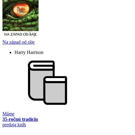
Na západ od ráje
Harry Harrison
Máme
35-ročnú tradíciu
predaja kníh