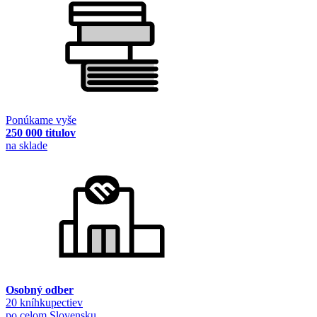
Ponúkame vyše
250 000 titulov
na sklade
Osobný odber
20 kníhkupectiev
po celom Slovensku