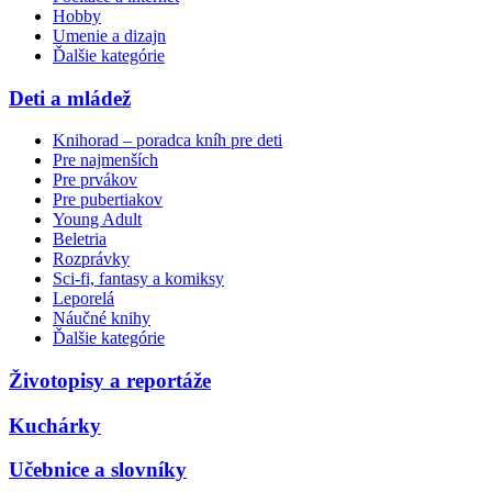
Hobby
Umenie a dizajn
Ďalšie kategórie
Deti a mládež
Knihorad – poradca kníh pre deti
Pre najmenších
Pre prvákov
Pre pubertiakov
Young Adult
Beletria
Rozprávky
Sci-fi, fantasy a komiksy
Leporelá
Náučné knihy
Ďalšie kategórie
Životopisy a reportáže
Kuchárky
Učebnice a slovníky