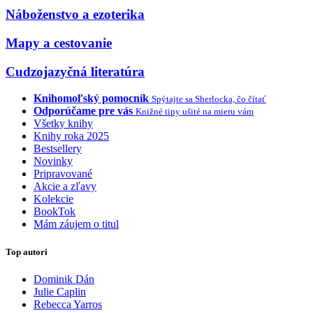
Náboženstvo a ezoterika
Mapy a cestovanie
Cudzojazyčná literatúra
Knihomoľský pomocník
Spýtajte sa Sherlocka, čo čítať
Odporúčame pre vás
Knižné tipy ušité na mieru vám
Všetky knihy
Knihy roka 2025
Bestsellery
Novinky
Pripravované
Akcie a zľavy
Kolekcie
BookTok
Mám záujem o titul
Top autori
Dominik Dán
Julie Caplin
Rebecca Yarros