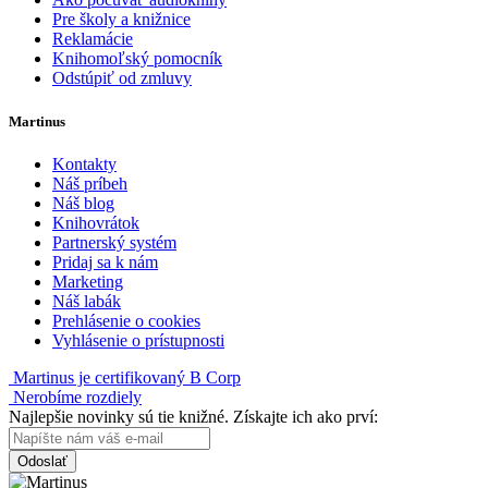
Pre školy a knižnice
Reklamácie
Knihomoľský pomocník
Odstúpiť od zmluvy
Martinus
Kontakty
Náš príbeh
Náš blog
Knihovrátok
Partnerský systém
Pridaj sa k nám
Marketing
Náš labák
Prehlásenie o cookies
Vyhlásenie o prístupnosti
Martinus je certifikovaný B Corp
Nerobíme rozdiely
Najlepšie novinky sú tie knižné. Získajte ich ako prví:
Odoslať