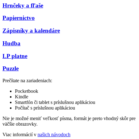
Hrnčeky a fľaše
Papiernictvo
Zápisníky a kalendáre
Hudba
LP platne
Puzzle
Prečítate na zariadeniach:
Pocketbook
Kindle
Smartfón či tablet s príslušnou aplikáciou
Počítač s príslušnou aplikáciou
Nie je možné meniť veľkosť písma, formát je preto vhodný skôr pre
väčšie obrazovky.
Viac informácií v
našich návodoch