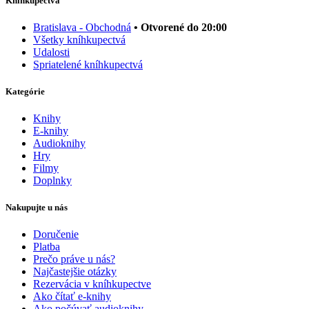
Kníhkupectvá
Bratislava - Obchodná
• Otvorené do 20:00
Všetky kníhkupectvá
Udalosti
Spriatelené kníhkupectvá
Kategórie
Knihy
E-knihy
Audioknihy
Hry
Filmy
Doplnky
Nakupujte u nás
Doručenie
Platba
Prečo práve u nás?
Najčastejšie otázky
Rezervácia v kníhkupectve
Ako čítať e-knihy
Ako počúvať audioknihy