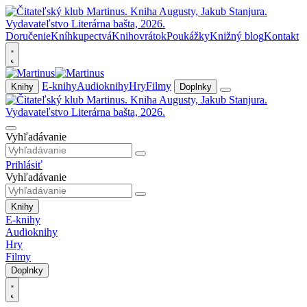
Doručenie
Kníhkupectvá
Knihovrátok
Poukážky
Knižný blog
Kontakt
E-knihy
Audioknihy
Hry
Filmy
Knihy
Doplnky
Vyhľadávanie
Prihlásiť
Vyhľadávanie
Knihy
E-knihy
Audioknihy
Hry
Filmy
Doplnky