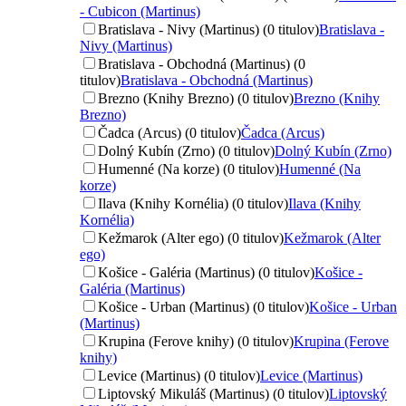
- Cubicon (Martinus)
Bratislava - Nivy (Martinus) (0 titulov)
Bratislava -
Nivy (Martinus)
Bratislava - Obchodná (Martinus) (0
titulov)
Bratislava - Obchodná (Martinus)
Brezno (Knihy Brezno) (0 titulov)
Brezno (Knihy
Brezno)
Čadca (Arcus) (0 titulov)
Čadca (Arcus)
Dolný Kubín (Zrno) (0 titulov)
Dolný Kubín (Zrno)
Humenné (Na korze) (0 titulov)
Humenné (Na
korze)
Ilava (Knihy Kornélia) (0 titulov)
Ilava (Knihy
Kornélia)
Kežmarok (Alter ego) (0 titulov)
Kežmarok (Alter
ego)
Košice - Galéria (Martinus) (0 titulov)
Košice -
Galéria (Martinus)
Košice - Urban (Martinus) (0 titulov)
Košice - Urban
(Martinus)
Krupina (Ferove knihy) (0 titulov)
Krupina (Ferove
knihy)
Levice (Martinus) (0 titulov)
Levice (Martinus)
Liptovský Mikuláš (Martinus) (0 titulov)
Liptovský