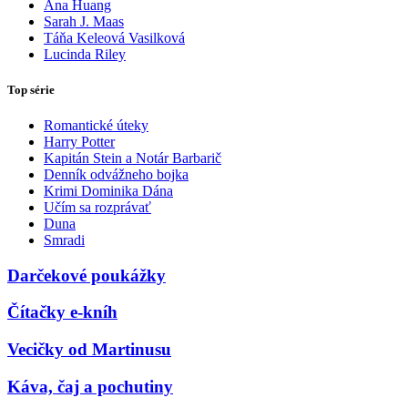
Ana Huang
Sarah J. Maas
Táňa Keleová Vasilková
Lucinda Riley
Top série
Romantické úteky
Harry Potter
Kapitán Stein a Notár Barbarič
Denník odvážneho bojka
Krimi Dominika Dána
Učím sa rozprávať
Duna
Smradi
Darčekové poukážky
Čítačky e-kníh
Vecičky od Martinusu
Káva, čaj a pochutiny