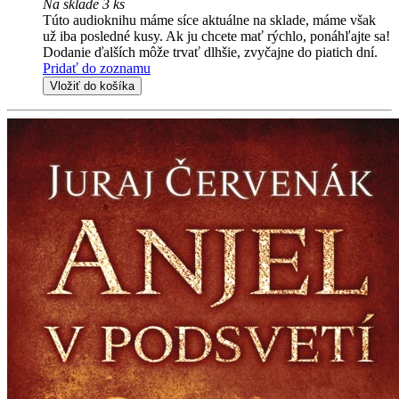
Na sklade 3 ks
Túto audioknihu máme síce aktuálne na sklade, máme však
už iba posledné kusy. Ak ju chcete mať rýchlo, ponáhľajte sa!
Dodanie ďalších môže trvať dlhšie, zvyčajne do piatich dní.
Pridať do zoznamu
Vložiť do košíka