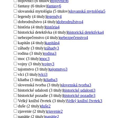
bojovníci (6 titulov)
bojovníci
6
fantasy (6 titulov)
fantasy
6
slovanská mytológia (5 titulov)
slovanská mytológia
5
legendy (4 tituly)
legendy
4
dobrodružstvo (4 tituly)
dobrodružstvo
4
história (4 tituly)
história
4
historická detektívka (4 tituly)
historická detektívka
4
nebezpečenstvo (4 tituly)
nebezpečenstvo
4
kapitán (4 tituly)
kapitán
4
záhady (3 tituly)
záhady
3
rodina (3 tituly)
rodina
3
moc (3 tituly)
moc
3
vojny (3 tituly)
vojny
3
tajomstvo (3 tituly)
tajomstvo
3
vlci (3 tituly)
vlci
3
kliatba (3 tituly)
kliatba
3
slovenská tvorba (3 tituly)
slovenská tvorba
3
historické udalosti (3 tituly)
historické udalosti
3
historické pozadie (3 tituly)
historické pozadie
3
Velký knižní čtvrtek (3 tituly)
Velký knižní čtvrtek
3
duše (2 tituly)
duše
2
zjavenie (2 tituly)
zjavenie
2
napätie (2 tituly)
napätie
2