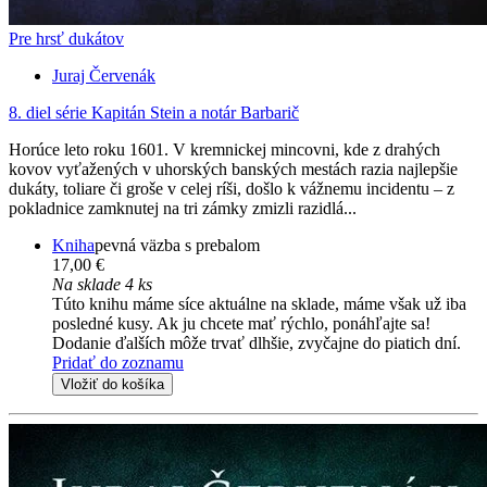
Pre hrsť dukátov
Juraj Červenák
8. diel série
Kapitán Stein a notár Barbarič
Horúce leto roku 1601. V kremnickej mincovni, kde z drahých
kovov vyťažených v uhorských banských mestách razia najlepšie
dukáty, toliare či groše v celej ríši, došlo k vážnemu incidentu – z
pokladnice zamknutej na tri zámky zmizli razidlá...
Kniha
pevná väzba s prebalom
17,00 €
Na sklade 4 ks
Túto knihu máme síce aktuálne na sklade, máme však už iba
posledné kusy. Ak ju chcete mať rýchlo, ponáhľajte sa!
Dodanie ďalších môže trvať dlhšie, zvyčajne do piatich dní.
Pridať do zoznamu
Vložiť do košíka