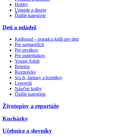
Hobby
Umenie a dizajn
Ďalšie kategórie
Deti a mládež
Knihorad – poradca kníh pre deti
Pre najmenších
Pre prvákov
Pre pubertiakov
Young Adult
Beletria
Rozprávky
Sci-fi, fantasy a komiksy
Leporelá
Náučné knihy
Ďalšie kategórie
Životopisy a reportáže
Kuchárky
Učebnice a slovníky