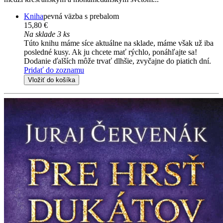
Kniha
pevná väzba s prebalom
15,80 €
Na sklade 3 ks
Túto knihu máme síce aktuálne na sklade, máme však už iba
posledné kusy. Ak ju chcete mať rýchlo, ponáhľajte sa!
Dodanie ďalších môže trvať dlhšie, zvyčajne do piatich dní.
Pridať do zoznamu
Vložiť do košíka