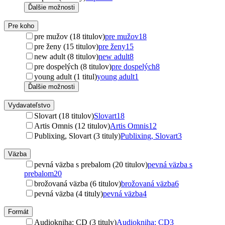
Ďalšie možnosti
Pre koho
pre mužov (18 titulov)
pre mužov
18
pre ženy (15 titulov)
pre ženy
15
new adult (8 titulov)
new adult
8
pre dospelých (8 titulov)
pre dospelých
8
young adult (1 titul)
young adult
1
Ďalšie možnosti
Vydavateľstvo
Slovart (18 titulov)
Slovart
18
Artis Omnis (12 titulov)
Artis Omnis
12
Publixing, Slovart (3 tituly)
Publixing, Slovart
3
Väzba
pevná väzba s prebalom (20 titulov)
pevná väzba s
prebalom
20
brožovaná väzba (6 titulov)
brožovaná väzba
6
pevná väzba (4 tituly)
pevná väzba
4
Formát
Audiokniha: CD (3 tituly)
Audiokniha: CD
3