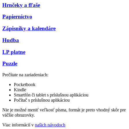
Hrnčeky a fľaše
Papiernictvo
Zápisníky a kalendáre
Hudba
LP platne
Puzzle
Prečítate na zariadeniach:
Pocketbook
Kindle
Smartfón či tablet s príslušnou aplikáciou
Počítač s príslušnou aplikáciou
Nie je možné meniť veľkosť písma, formát je preto vhodný skôr pre
väčšie obrazovky.
Viac informácií v
našich návodoch