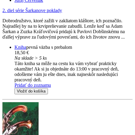
Juraj Červenák
2. diel série
Šarkanove poklady
Dobrodružstvo, ktoré zažili v zakliatom kláštore, ich poznačilo.
Najradšej by na to krviprelievanie zabudli. Lenže keď sa Adam
Šarkan a Zuzka Kráľovičová pridajú k Pavlovi Dobšinskému na
ďalšej výprave za ľudovými povesťami, do ich životov znovu ...
Kniha
pevná väzba s prebalom
18,50 €
Na sklade > 5 ks
Táto kniha sa môže na cestu ku vám vybrať prakticky
okamžite! Ak si ju objednáte do 13:00 v pracovný deň,
odošleme vám ju ešte dnes, inak najneskôr nasledujúci
pracovný deň.
Pridať do zoznamu
Vložiť do košíka