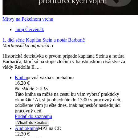
Mŕtvy na Pekelnom vrchu
Juraj Červenák
1. diel série
Kapitán Stein a notár Barbarič
Martinusáčka odporúča
5
Historická detektívka o prvom prípade kapitána Steina a notára
Barbariča, ktorí sú na stope zločinu v habsburskom cisárstve za
vlády Rudolfa II. ...
Kniha
pevná väzba s prebalom
16,20 €
Na sklade > 5 ks
Táto kniha sa môže na cestu ku vám vybrať prakticky
okamžite! Ak si ju objednáte do 13:00 v pracovný deň,
odošleme vám ju ešte dnes, inak najneskôr nasledujúci
pracovný deň.
Pridať do zoznamu
Vložiť do košíka
Audiokniha
MP3 na CD
12,30 €