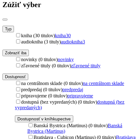
Zúžiť výber
Typ
kniha (30 titulov)
kniha
30
audiokniha (3 tituly)
audiokniha
3
Zobraziť iba
novinky (0 titulov)
novinky
zľavnené tituly (0 titulov)
zľavnené tituly
Dostupnosť
na centrálnom sklade (0 titulov)
na centrálnom sklade
predpredaj (0 titulov)
predpredaj
pripravujeme (0 titulov)
pripravujeme
dostupná (bez vypredaných) (0 titulov)
dostupná (bez
vypredaných)
Dostupnosť v kníhkupectve
Banská Bystrica (Martinus) (0 titulov)
Banská
Bystrica (Martinus)
Bratislava - Cubicon (Martinus) (0 titulov)
Bratislava