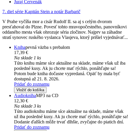
Juraj Červenák
7. diel série
Kapitán Stein a notár Barbarič
V Prahe vyčíňa mor a cisár Rudolf II. sa aj s celým dvorom
presťahoval do Plzne. Povesť tohto mravopočestného, panovníkovi
oddaného mesta však ohrozuje séria zločinov. Najprv sa záhadne
stratí synovec ruského vyslanca Vlasjeva, ktorý prišiel vyjednávať...
Kniha
pevná väzba s prebalom
17,39 €
Na sklade 1 ks
Túto knihu máme síce aktuálne na sklade, máme však už iba
posledné kusy. Ak ju chcete mať rýchlo, ponáhľajte sa!
Potom bude kniha dočasne vypredaná. Opäť by mala byť
dostupná až 21. 8. 2026.
Pridať do zoznamu
Vložiť do košíka
Audiokniha
MP3 na CD
12,30 €
Na sklade 3 ks
Túto audioknihu máme síce aktuálne na sklade, máme však
už iba posledné kusy. Ak ju chcete mať rýchlo, ponáhľajte sa!
Dodanie ďalších môže trvať dlhšie, zvyčajne do piatich dní.
Pridať do zoznamu