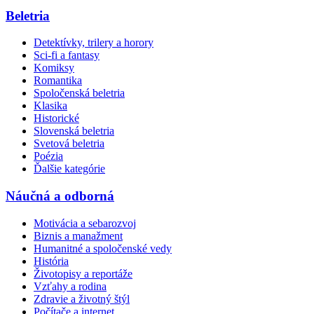
Beletria
Detektívky, trilery a horory
Sci-fi a fantasy
Komiksy
Romantika
Spoločenská beletria
Klasika
Historické
Slovenská beletria
Svetová beletria
Poézia
Ďalšie kategórie
Náučná a odborná
Motivácia a sebarozvoj
Biznis a manažment
Humanitné a spoločenské vedy
História
Životopisy a reportáže
Vzťahy a rodina
Zdravie a životný štýl
Počítače a internet