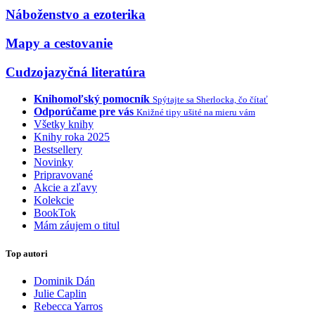
Náboženstvo a ezoterika
Mapy a cestovanie
Cudzojazyčná literatúra
Knihomoľský pomocník
Spýtajte sa Sherlocka, čo čítať
Odporúčame pre vás
Knižné tipy ušité na mieru vám
Všetky knihy
Knihy roka 2025
Bestsellery
Novinky
Pripravované
Akcie a zľavy
Kolekcie
BookTok
Mám záujem o titul
Top autori
Dominik Dán
Julie Caplin
Rebecca Yarros