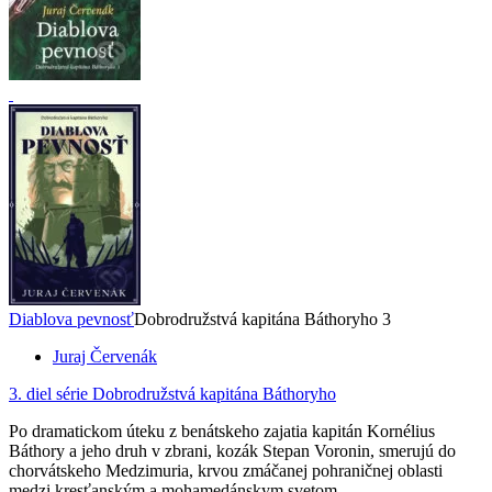
Diablova pevnosť
Dobrodružstvá kapitána Báthoryho 3
Juraj Červenák
3. diel série
Dobrodružstvá kapitána Báthoryho
Po dramatickom úteku z benátskeho zajatia kapitán Kornélius
Báthory a jeho druh v zbrani, kozák Stepan Voronin, smerujú do
chorvátskeho Medzimuria, krvou zmáčanej pohraničnej oblasti
medzi kresťanským a mohamedánskym svetom...