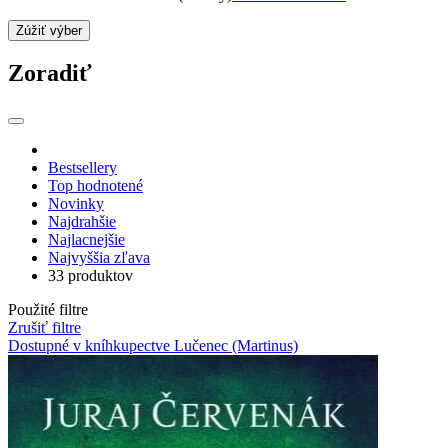
Zúžiť výber
Zoradiť
Bestsellery
Top hodnotené
Novinky
Najdrahšie
Najlacnejšie
Najvyššia zľava
33 produktov
Použité filtre
Zrušiť filtre
Dostupné v kníhkupectve Lučenec (Martinus)