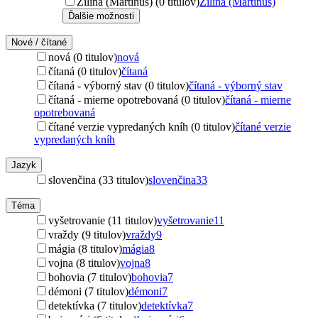
Žilina (Martinus) (0 titulov)
Žilina (Martinus)
Ďalšie možnosti
Nové / čítané
nová (0 titulov)
nová
čítaná (0 titulov)
čítaná
čítaná - výborný stav (0 titulov)
čítaná - výborný stav
čítaná - mierne opotrebovaná (0 titulov)
čítaná - mierne
opotrebovaná
čítané verzie vypredaných kníh (0 titulov)
čítané verzie
vypredaných kníh
Jazyk
slovenčina (33 titulov)
slovenčina
33
Téma
vyšetrovanie (11 titulov)
vyšetrovanie
11
vraždy (9 titulov)
vraždy
9
mágia (8 titulov)
mágia
8
vojna (8 titulov)
vojna
8
bohovia (7 titulov)
bohovia
7
démoni (7 titulov)
démoni
7
detektívka (7 titulov)
detektívka
7