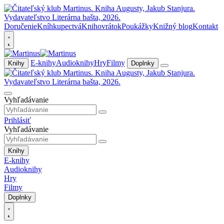
Doručenie
Kníhkupectvá
Knihovrátok
Poukážky
Knižný blog
Kontakt
E-knihy
Audioknihy
Hry
Filmy
Knihy
Doplnky
Vyhľadávanie
Prihlásiť
Vyhľadávanie
Knihy
E-knihy
Audioknihy
Hry
Filmy
Doplnky