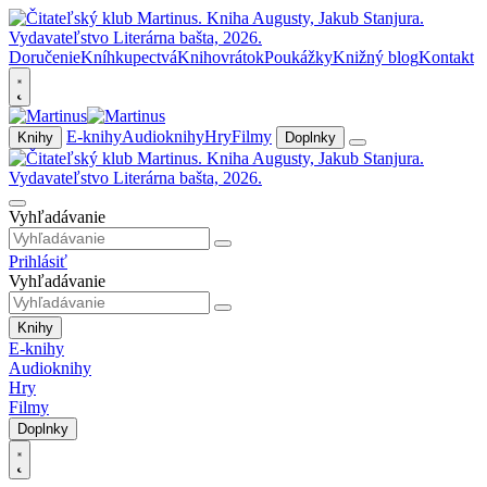
Doručenie
Kníhkupectvá
Knihovrátok
Poukážky
Knižný blog
Kontakt
E-knihy
Audioknihy
Hry
Filmy
Knihy
Doplnky
Vyhľadávanie
Prihlásiť
Vyhľadávanie
Knihy
E-knihy
Audioknihy
Hry
Filmy
Doplnky