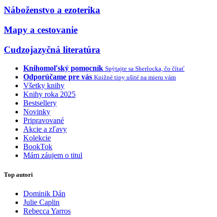
Náboženstvo a ezoterika
Mapy a cestovanie
Cudzojazyčná literatúra
Knihomoľský pomocník
Spýtajte sa Sherlocka, čo čítať
Odporúčame pre vás
Knižné tipy ušité na mieru vám
Všetky knihy
Knihy roka 2025
Bestsellery
Novinky
Pripravované
Akcie a zľavy
Kolekcie
BookTok
Mám záujem o titul
Top autori
Dominik Dán
Julie Caplin
Rebecca Yarros