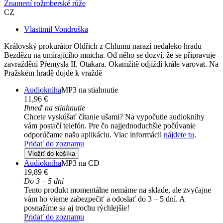
Znamení rožmberské růže
CZ
Vlastimil Vondruška
Královský prokurátor Oldřich z Chlumu narazí nedaleko hradu
Bezdězu na umírajícího mnicha. Od něho se dozví, že se připravuje
zavraždění Přemysla II. Otakara. Okamžitě odjíždí krále varovat. Na
Pražském hradě dojde k vraždě
Audiokniha
MP3 na stiahnutie
11,96 €
Ihneď na stiahnutie
Chcete vyskúšať čítanie ušami? Na vypočutie audioknihy
vám postačí telefón. Pre čo najjednoduchšie počúvanie
odporúčame našu aplikáciu. Viac informácii
nájdete tu
.
Pridať do zoznamu
Vložiť do košíka
Audiokniha
MP3 na CD
19,89 €
Do 3 – 5 dní
Tento produkt momentálne nemáme na sklade, ale zvyčajne
vám ho vieme zabezpečiť a odoslať do 3 – 5 dní. A
posnažíme sa aj trochu rýchlejšie!
Pridať do zoznamu