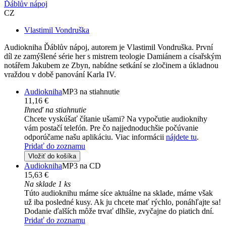
Ďáblův nápoj
CZ
Vlastimil Vondruška
Audiokniha Ďáblův nápoj, autorem je Vlastimil Vondruška. První
díl ze zamýšlené série her s mistrem teologie Damiánem a císařským
notářem Jakubem ze Zbyn, nabídne setkání se zločinem a úkladnou
vraždou v době panování Karla IV.
Audiokniha
MP3 na stiahnutie
11,16 €
Ihneď na stiahnutie
Chcete vyskúšať čítanie ušami? Na vypočutie audioknihy
vám postačí telefón. Pre čo najjednoduchšie počúvanie
odporúčame našu aplikáciu. Viac informácii
nájdete tu
.
Pridať do zoznamu
Vložiť do košíka
Audiokniha
MP3 na CD
15,63 €
Na sklade 1 ks
Túto audioknihu máme síce aktuálne na sklade, máme však
už iba posledné kusy. Ak ju chcete mať rýchlo, ponáhľajte sa!
Dodanie ďalších môže trvať dlhšie, zvyčajne do piatich dní.
Pridať do zoznamu