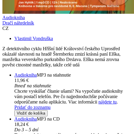
Audiokniha
Dračí náhrdelník
CZ
Vlastimil Vondruška
Z detektivního cyklu Hříšní lidé Království českého Uprostřed
okázalé slavnosti na hradě Šternberku zmizí krásná paní Elška,
manželka veverského purkrabího Drslava. Elška nemá zrovna
pověst ctnostné manželky, takže celé udá
Audiokniha
MP3 na stiahnutie
11,96 €
Ihneď na stiahnutie
Chcete vyskúšať čítanie ušami? Na vypočutie audioknihy
vám postačí telefón. Pre čo najjednoduchšie počúvanie
odporúčame našu aplikáciu. Viac informácii
nájdete tu
.
Pridať do zoznamu
Vložiť do košíka
Audiokniha
MP3 na CD
18,24 €
Do 3 – 5 dní