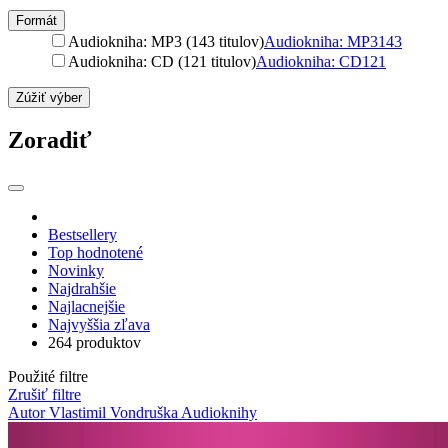
Formát
Audiokniha: MP3 (143 titulov)
Audiokniha: MP3
143
Audiokniha: CD (121 titulov)
Audiokniha: CD
121
Zúžiť výber
Zoradiť
Bestsellery
Top hodnotené
Novinky
Najdrahšie
Najlacnejšie
Najvyššia zľava
264 produktov
Použité filtre
Zrušiť filtre
Autor Vlastimil Vondruška
Audioknihy