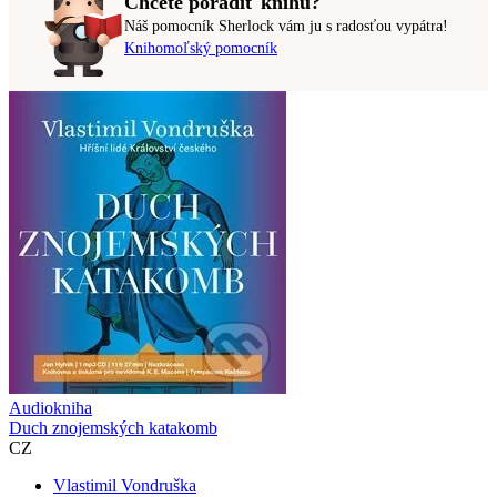
Chcete poradiť knihu?
Náš pomocník Sherlock vám ju s radosťou vypátra!
Knihomoľský pomocník
Audiokniha
Duch znojemských katakomb
CZ
Vlastimil Vondruška