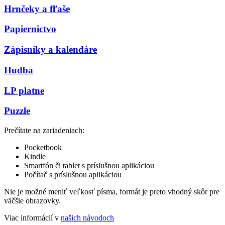
Hrnčeky a fľaše
Papiernictvo
Zápisníky a kalendáre
Hudba
LP platne
Puzzle
Prečítate na zariadeniach:
Pocketbook
Kindle
Smartfón či tablet s príslušnou aplikáciou
Počítač s príslušnou aplikáciou
Nie je možné meniť veľkosť písma, formát je preto vhodný skôr pre
väčšie obrazovky.
Viac informácií v
našich návodoch