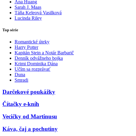
Ana Huang
Sarah J. Maas
Táňa Keleová Vasilková
Lucinda Riley
Top série
Romantické úteky
Harry Potter
Kapitán Stein a Notár Barbarič
Denník odvážneho bojka
Krimi Dominika Dána
Učím sa rozprávať
Duna
Smradi
Darčekové poukážky
Čítačky e-kníh
Vecičky od Martinusu
Káva, čaj a pochutiny