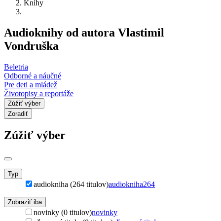
Knihy
Audioknihy od autora Vlastimil
Vondruška
Beletria
Odborné a náučné
Pre deti a mládež
Životopisy a reportáže
Zúžiť výber
Zoradiť
Zúžiť výber
Typ
audiokniha (264 titulov)
audiokniha
264
Zobraziť iba
novinky (0 titulov)
novinky