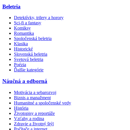
Beletria
Detektívky, trilery a horory
Sci-fi a fantasy
Komiksy
Romantika
Spoločenská beletria
Klasika
Historické
Slovenská beletria
Svetová beletria
Poézia
Ďalšie kategórie
Náučná a odborná
Motivácia a sebarozvoj
Biznis a manažment
Humanitné a spoločenské vedy
História
Životopisy a reportáže
Vzťahy a rodina
Zdravie a životný štýl
Počítače a internet