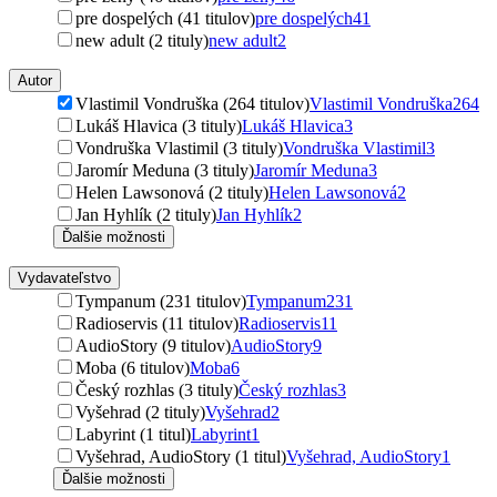
pre dospelých (41 titulov)
pre dospelých
41
new adult (2 tituly)
new adult
2
Autor
Vlastimil Vondruška (264 titulov)
Vlastimil Vondruška
264
Lukáš Hlavica (3 tituly)
Lukáš Hlavica
3
Vondruška Vlastimil (3 tituly)
Vondruška Vlastimil
3
Jaromír Meduna (3 tituly)
Jaromír Meduna
3
Helen Lawsonová (2 tituly)
Helen Lawsonová
2
Jan Hyhlík (2 tituly)
Jan Hyhlík
2
Ďalšie možnosti
Vydavateľstvo
Tympanum (231 titulov)
Tympanum
231
Radioservis (11 titulov)
Radioservis
11
AudioStory (9 titulov)
AudioStory
9
Moba (6 titulov)
Moba
6
Český rozhlas (3 tituly)
Český rozhlas
3
Vyšehrad (2 tituly)
Vyšehrad
2
Labyrint (1 titul)
Labyrint
1
Vyšehrad, AudioStory (1 titul)
Vyšehrad, AudioStory
1
Ďalšie možnosti