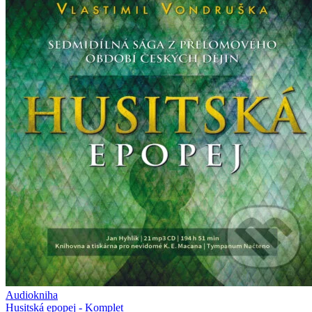
Audiokniha
Husitská epopej - Komplet