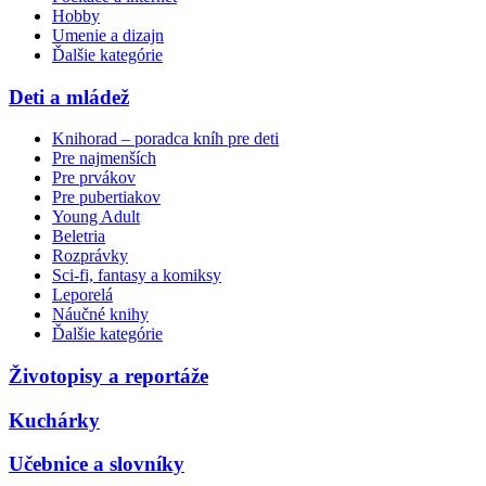
Hobby
Umenie a dizajn
Ďalšie kategórie
Deti a mládež
Knihorad – poradca kníh pre deti
Pre najmenších
Pre prvákov
Pre pubertiakov
Young Adult
Beletria
Rozprávky
Sci-fi, fantasy a komiksy
Leporelá
Náučné knihy
Ďalšie kategórie
Životopisy a reportáže
Kuchárky
Učebnice a slovníky