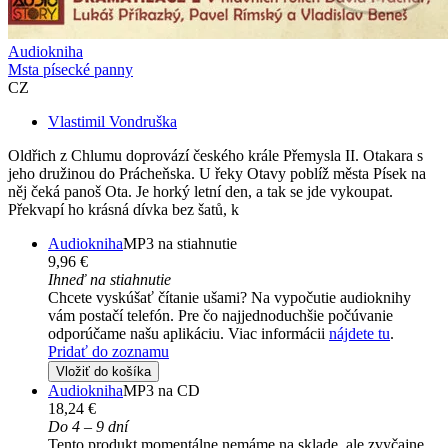
Audiokniha
Msta písecké panny
CZ
Vlastimil Vondruška
Oldřich z Chlumu doprovází českého krále Přemysla II. Otakara s
jeho družinou do Prácheňska. U řeky Otavy poblíž města Písek na
něj čeká panoš Ota. Je horký letní den, a tak se jde vykoupat.
Překvapí ho krásná dívka bez šatů, k
Audiokniha
MP3 na stiahnutie
9,96 €
Ihneď na stiahnutie
Chcete vyskúšať čítanie ušami? Na vypočutie audioknihy
vám postačí telefón. Pre čo najjednoduchšie počúvanie
odporúčame našu aplikáciu. Viac informácii
nájdete tu
.
Pridať do zoznamu
Vložiť do košíka
Audiokniha
MP3 na CD
18,24 €
Do 4 – 9 dní
Tento produkt momentálne nemáme na sklade, ale zvyčajne