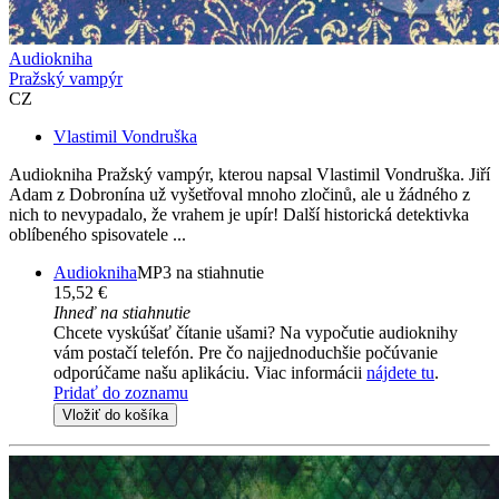
Audiokniha
Pražský vampýr
CZ
Vlastimil Vondruška
Audiokniha Pražský vampýr, kterou napsal Vlastimil Vondruška. Jiří
Adam z Dobronína už vyšetřoval mnoho zločinů, ale u žádného z
nich to nevypadalo, že vrahem je upír! Další historická detektivka
oblíbeného spisovatele ...
Audiokniha
MP3 na stiahnutie
15,52 €
Ihneď na stiahnutie
Chcete vyskúšať čítanie ušami? Na vypočutie audioknihy
vám postačí telefón. Pre čo najjednoduchšie počúvanie
odporúčame našu aplikáciu. Viac informácii
nájdete tu
.
Pridať do zoznamu
Vložiť do košíka