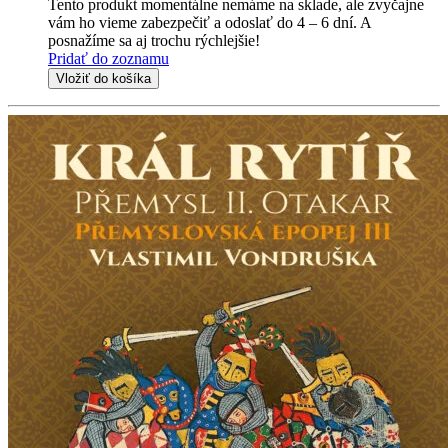
Tento produkt momentálne nemáme na sklade, ale zvyčajne
vám ho vieme zabezpečiť a odoslať do 4 – 6 dní. A
posnažíme sa aj trochu rýchlejšie!
Pridať do zoznamu
Vložiť do košíka