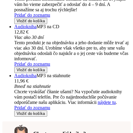
vám ho vieme zabezpečiť a odoslať do 4 – 9 dní. A
posnažíme sa aj trochu rýchlejšie!
Pridať do zoznamu
Vložiť do košíka
Audiokniha
MP3 na CD
12,82 €
Viac ako 30 dní
Tento produkt je na objednávku a jeho dodanie môže trvať aj
viac ako 30 dní. Urobíme však všetko pre to, aby sme vašu
objednávku odoslali čo najskôr a o jej ceste vás budeme včas
informovať.
Pridať do zoznamu
Vložiť do košíka
Audiokniha
MP3 na stiahnutie
11,96 €
Ihneď na stiahnutie
Chcete vyskúšať čítanie ušami? Na vypočutie audioknihy
vám postačí telefón. Pre čo najjednoduchšie počúvanie
odporúčame našu aplikáciu. Viac informácii
nájdete tu
.
Pridať do zoznamu
Vložiť do košíka