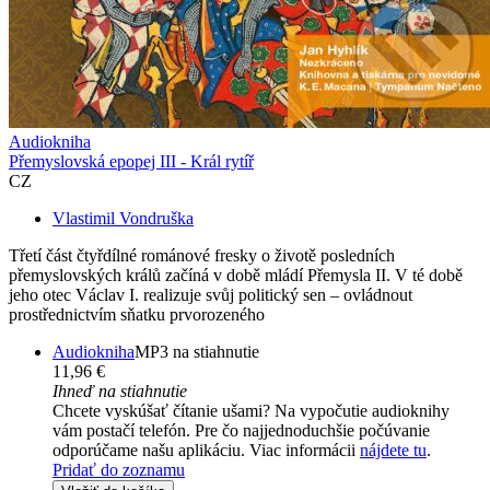
Audiokniha
Přemyslovská epopej III - Král rytíř
CZ
Vlastimil Vondruška
Třetí část čtyřdílné románové fresky o životě posledních
přemyslovských králů začíná v době mládí Přemysla II. V té době
jeho otec Václav I. realizuje svůj politický sen – ovládnout
prostřednictvím sňatku prvorozeného
Audiokniha
MP3 na stiahnutie
11,96 €
Ihneď na stiahnutie
Chcete vyskúšať čítanie ušami? Na vypočutie audioknihy
vám postačí telefón. Pre čo najjednoduchšie počúvanie
odporúčame našu aplikáciu. Viac informácii
nájdete tu
.
Pridať do zoznamu