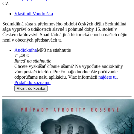
CZ
Vlastimil Vondruška
Sedmidílná sága z přelomového období českých dějin Sedmidílná
sága vypráví o událostech slavné i pohnuté doby 15. století v
Českém království. Snad žádná jiná historická epocha našich dějin
není v obecných představách ta
Audiokniha
MP3 na stiahnutie
71,48 €
Ihneď na stiahnutie
Chcete vyskúšať čítanie ušami? Na vypočutie audioknihy
vám postačí telefón. Pre čo najjednoduchšie počúvanie
odporúčame našu aplikáciu. Viac informácii
nájdete tu
.
Pridať do zoznamu
Vložiť do košíka