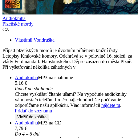
Audiokniha
Plzeňské mordy
CZ
Vlastimil Vondruška
Případ plzeňských mordů je úvodním příběhem knižní řady
Letopisy Královské komory. Odehrává se v polovině 16. století, za
vlády Ferdinanda I. Habsburského. Děj se zasazen do města Plzně.
Při vyšetřování několika záhadných v
Audiokniha
MP3 na stiahnutie
5,16 €
Ihneď na stiahnutie
Chcete vyskúšať čítanie ušami? Na vypočutie audioknihy
vám postačí telefón. Pre čo najjednoduchšie počúvanie
odporúčame našu aplikáciu. Viac informácii
nájdete tu
.
Pridať do zoznamu
Vložiť do košíka
Audiokniha
MP3 na CD
7,79 €
Do 4 – 6 dní