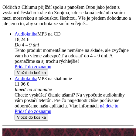
Oldřich z Chlumu přijíždí spolu s panošem Otou jako jeden z
vyslanců českého krále do Znojma, kde se koná jednání o smíru
mezi moravskou a rakouskou šlechtou. Vše je předem dohodnuto a
jde jen o to, aby se ochota ze smíru veřejně...
Audiokniha
MP3 na CD
18,24 €
Do 4 – 9 dní
Tento produkt momentálne nemáme na sklade, ale zvyčajne
vám ho vieme zabezpečiť a odoslať do 4 – 9 dní. A
posnažíme sa aj trochu rýchlejšie!
Pridať do zoznamu
Vložiť do košíka
Audiokniha
MP3 na stiahnutie
11,96 €
Ihneď na stiahnutie
Chcete vyskúšať čítanie ušami? Na vypočutie audioknihy
vám postačí telefón. Pre čo najjednoduchšie počúvanie
odporúčame našu aplikáciu. Viac informácii
nájdete tu
.
Pridať do zoznamu
Vložiť do košíka