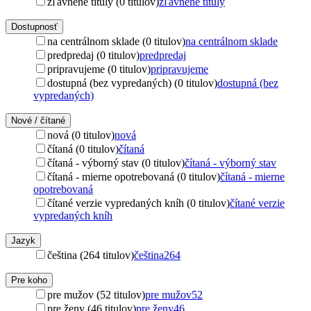
zľavnené tituly (0 titulov)
zľavnené tituly
Dostupnosť
na centrálnom sklade (0 titulov)
na centrálnom sklade
predpredaj (0 titulov)
predpredaj
pripravujeme (0 titulov)
pripravujeme
dostupná (bez vypredaných) (0 titulov)
dostupná (bez
vypredaných)
Nové / čítané
nová (0 titulov)
nová
čítaná (0 titulov)
čítaná
čítaná - výborný stav (0 titulov)
čítaná - výborný stav
čítaná - mierne opotrebovaná (0 titulov)
čítaná - mierne
opotrebovaná
čítané verzie vypredaných kníh (0 titulov)
čítané verzie
vypredaných kníh
Jazyk
čeština (264 titulov)
čeština
264
Pre koho
pre mužov (52 titulov)
pre mužov
52
pre ženy (46 titulov)
pre ženy
46