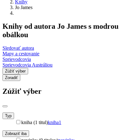
Knihy
Jo James
Knihy od autora Jo James s modrou
obálkou
Sledovať autora
Mapy a cestovanie
Sprievodcovia
Sprievodcovia Austráliou
Zúžiť výber
Zoradiť
Zúžiť výber
Typ
kniha (1 titul)
kniha
1
Zobraziť iba