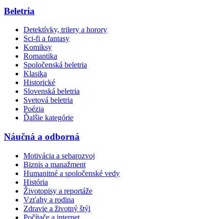
Beletria
Detektívky, trilery a horory
Sci-fi a fantasy
Komiksy
Romantika
Spoločenská beletria
Klasika
Historické
Slovenská beletria
Svetová beletria
Poézia
Ďalšie kategórie
Náučná a odborná
Motivácia a sebarozvoj
Biznis a manažment
Humanitné a spoločenské vedy
História
Životopisy a reportáže
Vzťahy a rodina
Zdravie a životný štýl
Počítače a internet