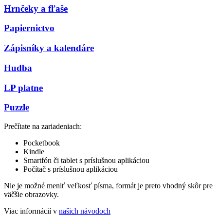
Hrnčeky a fľaše
Papiernictvo
Zápisníky a kalendáre
Hudba
LP platne
Puzzle
Prečítate na zariadeniach:
Pocketbook
Kindle
Smartfón či tablet s príslušnou aplikáciou
Počítač s príslušnou aplikáciou
Nie je možné meniť veľkosť písma, formát je preto vhodný skôr pre
väčšie obrazovky.
Viac informácií v
našich návodoch