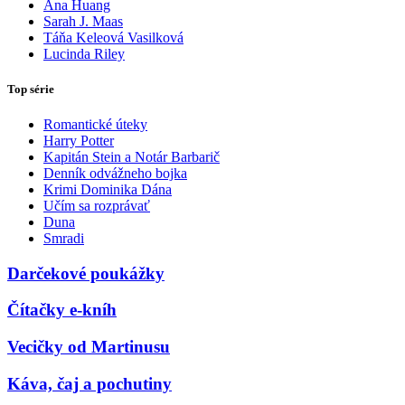
Ana Huang
Sarah J. Maas
Táňa Keleová Vasilková
Lucinda Riley
Top série
Romantické úteky
Harry Potter
Kapitán Stein a Notár Barbarič
Denník odvážneho bojka
Krimi Dominika Dána
Učím sa rozprávať
Duna
Smradi
Darčekové poukážky
Čítačky e-kníh
Vecičky od Martinusu
Káva, čaj a pochutiny