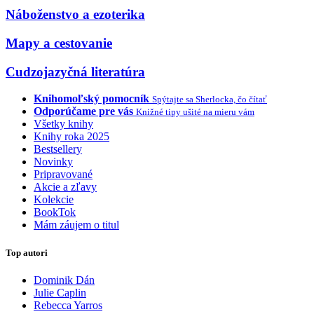
Náboženstvo a ezoterika
Mapy a cestovanie
Cudzojazyčná literatúra
Knihomoľský pomocník
Spýtajte sa Sherlocka, čo čítať
Odporúčame pre vás
Knižné tipy ušité na mieru vám
Všetky knihy
Knihy roka 2025
Bestsellery
Novinky
Pripravované
Akcie a zľavy
Kolekcie
BookTok
Mám záujem o titul
Top autori
Dominik Dán
Julie Caplin
Rebecca Yarros