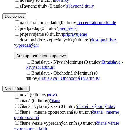
novinky (0 titulov)
novinky
zľavnené tituly (0 titulov)
zľavnené tituly
Dostupnosť
na centrálnom sklade (0 titulov)
na centrálnom sklade
predpredaj (0 titulov)
predpredaj
pripravujeme (0 titulov)
pripravujeme
dostupná (bez vypredaných) (0 titulov)
dostupná (bez
vypredaných)
Dostupnosť v kníhkupectve
Bratislava - Nivy (Martinus) (0 titulov)
Bratislava -
Nivy (Martinus)
Bratislava - Obchodná (Martinus) (0
titulov)
Bratislava - Obchodná (Martinus)
Nové / čítané
nová (0 titulov)
nová
čítaná (0 titulov)
čítaná
čítaná - výborný stav (0 titulov)
čítaná - výborný stav
čítaná - mierne opotrebovaná (0 titulov)
čítaná - mierne
opotrebovaná
čítané verzie vypredaných kníh (0 titulov)
čítané verzie
vypredaných kníh