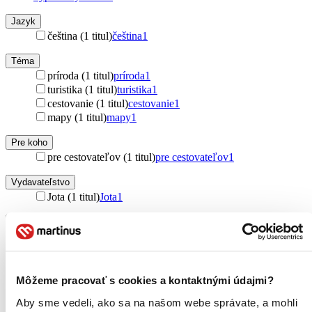
Jazyk
čeština (1 titul)
čeština
1
Téma
príroda (1 titul)
príroda
1
turistika (1 titul)
turistika
1
cestovanie (1 titul)
cestovanie
1
mapy (1 titul)
mapy
1
Pre koho
pre cestovateľov (1 titul)
pre cestovateľov
1
Vydavateľstvo
Jota (1 titul)
Jota
1
Väzba
brožovaná väzba (1 titul)
brožovaná väzba
1
Zúžiť výber
Môžeme pracovať s cookies a kontaktnými údajmi?
Zoradiť
Aby sme vedeli, ako sa na našom webe správate, a mohli