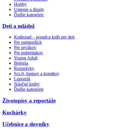
Hobby
Umenie a dizajn
Ďalšie kategórie
Deti a mládež
Knihorad – poradca kníh pre deti
Pre najmenších
Pre prvákov
Pre pubertiakov
Young Adult
Beletria
Rozprávky
Sci-fi, fantasy a komiksy
Leporelá
Náučné knihy
Ďalšie kategórie
Životopisy a reportáže
Kuchárky
Učebnice a slovníky