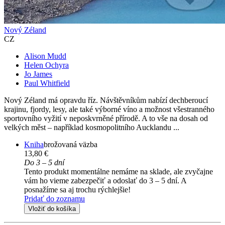
Nový Zéland
CZ
Alison Mudd
Helen Ochyra
Jo James
Paul Whitfield
Nový Zéland má opravdu říz. Návštěvníkům nabízí dechberoucí
krajinu, fjordy, lesy, ale také výborné víno a možnost všestranného
sportovního vyžití v neposkvrněné přírodě. A to vše na dosah od
velkých měst – například kosmopolitního Aucklandu ...
Kniha
brožovaná väzba
13,80 €
Do 3 – 5 dní
Tento produkt momentálne nemáme na sklade, ale zvyčajne
vám ho vieme zabezpečiť a odoslať do 3 – 5 dní. A
posnažíme sa aj trochu rýchlejšie!
Pridať do zoznamu
Vložiť do košíka