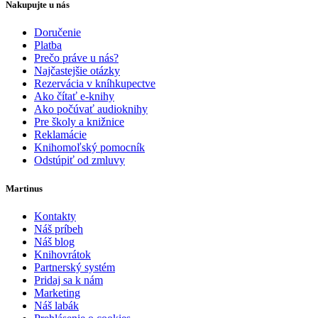
Nakupujte u nás
Doručenie
Platba
Prečo práve u nás?
Najčastejšie otázky
Rezervácia v kníhkupectve
Ako čítať e-knihy
Ako počúvať audioknihy
Pre školy a knižnice
Reklamácie
Knihomoľský pomocník
Odstúpiť od zmluvy
Martinus
Kontakty
Náš príbeh
Náš blog
Knihovrátok
Partnerský systém
Pridaj sa k nám
Marketing
Náš labák