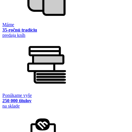
Máme
35-ročnú tradíciu
predaja kníh
Ponúkame vyše
250 000 titulov
na sklade