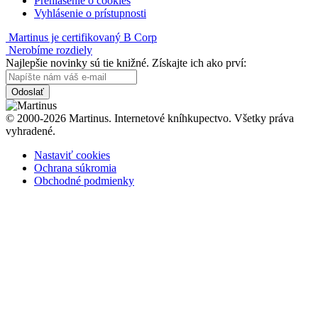
Prehlásenie o cookies
Vyhlásenie o prístupnosti
Martinus je certifikovaný B Corp
Nerobíme rozdiely
Najlepšie novinky sú tie knižné. Získajte ich ako prví:
Odoslať
© 2000-2026 Martinus. Internetové kníhkupectvo. Všetky práva
vyhradené.
Nastaviť cookies
Ochrana súkromia
Obchodné podmienky