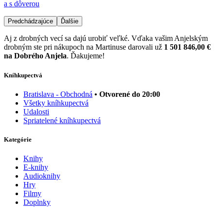
a s dôverou
Predchádzajúce
Ďalšie
Aj z drobných vecí sa dajú urobiť veľké. Vďaka vašim Anjelským
drobným ste pri nákupoch na Martinuse darovali už
1 501 846,00 €
na Dobrého Anjela
. Ďakujeme!
Kníhkupectvá
Bratislava - Obchodná
• Otvorené do 20:00
Všetky kníhkupectvá
Udalosti
Spriatelené kníhkupectvá
Kategórie
Knihy
E-knihy
Audioknihy
Hry
Filmy
Doplnky