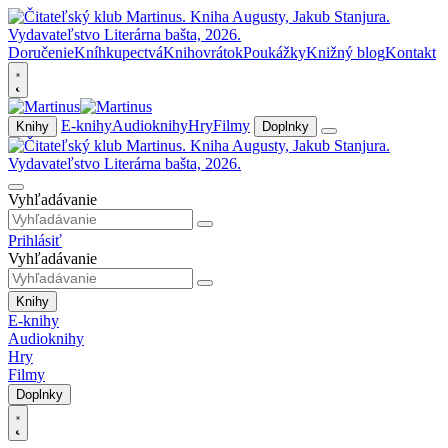
Doručenie
Kníhkupectvá
Knihovrátok
Poukážky
Knižný blog
Kontakt
E-knihy
Audioknihy
Hry
Filmy
Knihy
Doplnky
Vyhľadávanie
Prihlásiť
Vyhľadávanie
Knihy
E-knihy
Audioknihy
Hry
Filmy
Doplnky