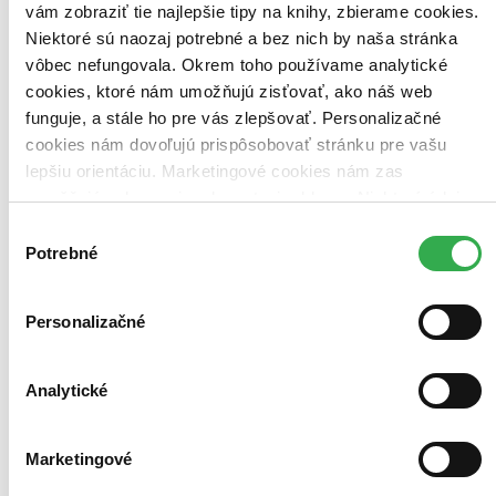
vám zobraziť tie najlepšie tipy na knihy, zbierame cookies.
Niektoré sú naozaj potrebné a bez nich by naša stránka
vôbec nefungovala. Okrem toho používame analytické
Bestsellery
cookies, ktoré nám umožňujú zisťovať, ako náš web
Top hodnotené
Novinky
funguje, a stále ho pre vás zlepšovať. Personalizačné
Najdrahšie
cookies nám dovoľujú prispôsobovať stránku pre vašu
Najlacnejšie
lepšiu orientáciu. Marketingové cookies nám zas
Najvyššia zľava
umožňujú zobrazenie relevantnej reklamy. Niektoré údaje
zdieľame aj s tretími stranami. Veľmi by nám pomohlo,
Použité filtre
Výber
Zrušiť filtre
keby sme mohli používať všetky tieto cookies. Ďakujeme!
Potrebné
súhlasu
S modrou obálkou
Personalizačné
Analytické
Marketingové