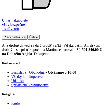
U nás nakupujete
vždy bezpečne
a s dôverou
Predchádzajúce
Ďalšie
Aj z drobných vecí sa dajú urobiť veľké. Vďaka vašim Anjelským
drobným ste pri nákupoch na Martinuse darovali už
1 501 846,00 €
na Dobrého Anjela
. Ďakujeme!
Kníhkupectvá
Bratislava - Obchodná
• Otvárame o 10:00
Všetky kníhkupectvá
Udalosti
Spriatelené kníhkupectvá
Kategórie
Knihy