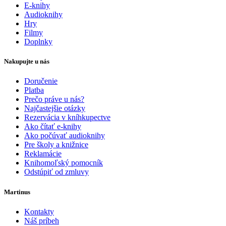
E-knihy
Audioknihy
Hry
Filmy
Doplnky
Nakupujte u nás
Doručenie
Platba
Prečo práve u nás?
Najčastejšie otázky
Rezervácia v kníhkupectve
Ako čítať e-knihy
Ako počúvať audioknihy
Pre školy a knižnice
Reklamácie
Knihomoľský pomocník
Odstúpiť od zmluvy
Martinus
Kontakty
Náš príbeh