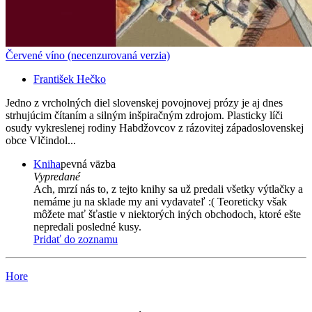
Červené víno (necenzurovaná verzia)
František Hečko
Jedno z vrcholných diel slovenskej povojnovej prózy je aj dnes
strhujúcim čítaním a silným inšpiračným zdrojom. Plasticky líči
osudy vykreslenej rodiny Habdžovcov z rázovitej západoslovenskej
obce Vlčindol...
Kniha
pevná väzba
Vypredané
Ach, mrzí nás to, z tejto knihy sa už predali všetky výtlačky a
nemáme ju na sklade my ani vydavateľ :( Teoreticky však
môžete mať šťastie v niektorých iných obchodoch, ktoré ešte
nepredali posledné kusy.
Pridať do zoznamu
Hore