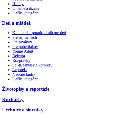
Hobby
Umenie a dizajn
Ďalšie kategórie
Deti a mládež
Knihorad – poradca kníh pre deti
Pre najmenších
Pre prvákov
Pre pubertiakov
Young Adult
Beletria
Rozprávky
Sci-fi, fantasy a komiksy
Leporelá
Náučné knihy
Ďalšie kategórie
Životopisy a reportáže
Kuchárky
Učebnice a slovníky