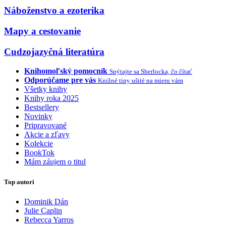
Náboženstvo a ezoterika
Mapy a cestovanie
Cudzojazyčná literatúra
Knihomoľský pomocník
Spýtajte sa Sherlocka, čo čítať
Odporúčame pre vás
Knižné tipy ušité na mieru vám
Všetky knihy
Knihy roka 2025
Bestsellery
Novinky
Pripravované
Akcie a zľavy
Kolekcie
BookTok
Mám záujem o titul
Top autori
Dominik Dán
Julie Caplin
Rebecca Yarros