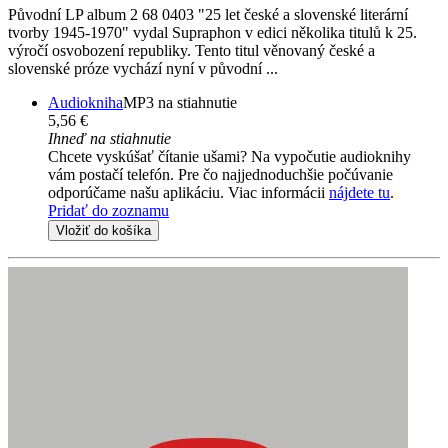
Původní LP album 2 68 0403 "25 let české a slovenské literární
tvorby 1945-1970" vydal Supraphon v edici několika titulů k 25.
výročí osvobození republiky. Tento titul věnovaný české a
slovenské próze vychází nyní v původní ...
Audiokniha
MP3 na stiahnutie
5,56 €
Ihneď na stiahnutie
Chcete vyskúšať čítanie ušami? Na vypočutie audioknihy
vám postačí telefón. Pre čo najjednoduchšie počúvanie
odporúčame našu aplikáciu. Viac informácii
nájdete tu
.
Pridať do zoznamu
Vložiť do košíka