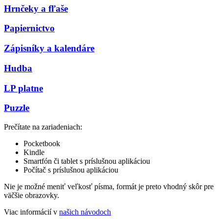
Hrnčeky a fľaše
Papiernictvo
Zápisníky a kalendáre
Hudba
LP platne
Puzzle
Prečítate na zariadeniach:
Pocketbook
Kindle
Smartfón či tablet s príslušnou aplikáciou
Počítač s príslušnou aplikáciou
Nie je možné meniť veľkosť písma, formát je preto vhodný skôr pre
väčšie obrazovky.
Viac informácií v
našich návodoch