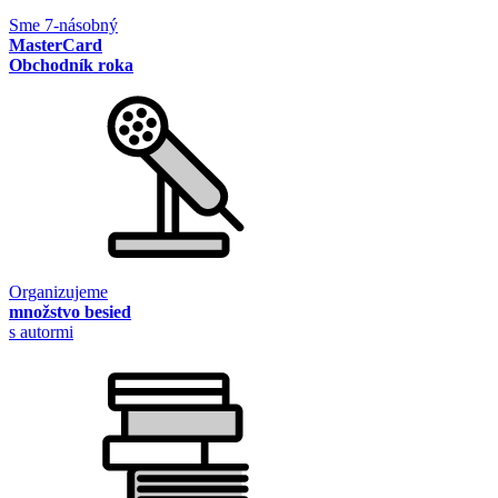
Sme 7-násobný
MasterCard
Obchodník roka
Organizujeme
množstvo besied
s autormi