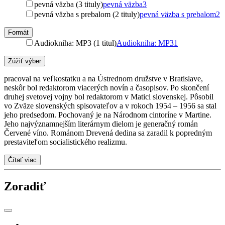
pevná väzba (3 tituly)
pevná väzba
3
pevná väzba s prebalom (2 tituly)
pevná väzba s prebalom
2
Formát
Audiokniha: MP3 (1 titul)
Audiokniha: MP3
1
Zúžiť výber
pracoval na veľkostatku a na Ústrednom družstve v Bratislave,
neskôr bol redaktorom viacerých novín a časopisov. Po skončení
druhej svetovej vojny bol redaktorom v Matici slovenskej. Pôsobil
vo Zväze slovenských spisovateľov a v rokoch 1954 – 1956 sa stal
jeho predsedom. Pochovaný je na Národnom cintoríne v Martine.
Jeho najvýznamnejším literárnym dielom je generačný román
Červené víno. Románom Drevená dedina sa zaradil k popredným
prestaviteľom socialistického realizmu.
Čítať viac
Zoradiť