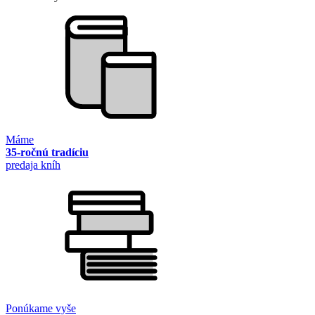
Máme
35-ročnú tradíciu
predaja kníh
Ponúkame vyše