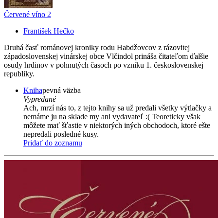
Červené víno 2
František Hečko
Druhá časť románovej kroniky rodu Habdžovcov z rázovitej
západoslovenskej vinárskej obce Vlčindol prináša čitateľom ďalšie
osudy hrdinov v pohnutých časoch po vzniku 1. československej
republiky.
Kniha
pevná väzba
Vypredané
Ach, mrzí nás to, z tejto knihy sa už predali všetky výtlačky a
nemáme ju na sklade my ani vydavateľ :( Teoreticky však
môžete mať šťastie v niektorých iných obchodoch, ktoré ešte
nepredali posledné kusy.
Pridať do zoznamu