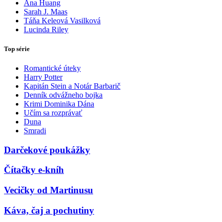
Ana Huang
Sarah J. Maas
Táňa Keleová Vasilková
Lucinda Riley
Top série
Romantické úteky
Harry Potter
Kapitán Stein a Notár Barbarič
Denník odvážneho bojka
Krimi Dominika Dána
Učím sa rozprávať
Duna
Smradi
Darčekové poukážky
Čítačky e-kníh
Vecičky od Martinusu
Káva, čaj a pochutiny