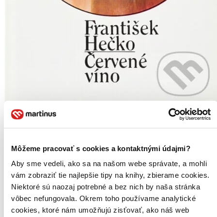
Červené víno
CZ
František Hečko
Môžeme pracovať s cookies a kontaktnými údajmi?
Čítaná
Aby sme vedeli, ako sa na našom webe správate, a mohli
výborný stav
Túto knihu sme vykúpili cez
Knihovrátok
a je vo
vám zobraziť tie najlepšie tipy na knihy, zbierame cookies.
výbornom stave.
Rozdiel medzi touto knihou a novou by ste
Niektoré sú naozaj potrebné a bez nich by naša stránka
asi ani nespoznali. Knihu sme označili nálepkou, ktorá môže
vôbec nefungovala. Okrem toho používame analytické
na niektorých obaloch zanechať stopy.
2,12 €
cookies, ktoré nám umožňujú zisťovať, ako náš web
Na sklade