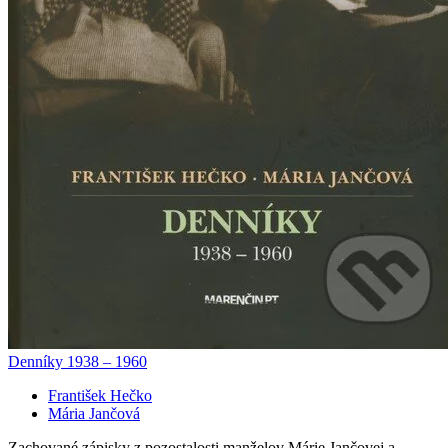
Denníky 1938 – 1960
František Hečko
Mária Jančová
Zachované zápisky z pozostalosti manželov Márie Jančovej a