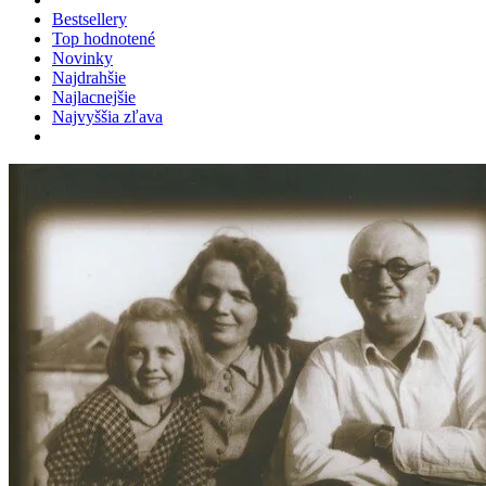
Bestsellery
Top hodnotené
Novinky
Najdrahšie
Najlacnejšie
Najvyššia zľava