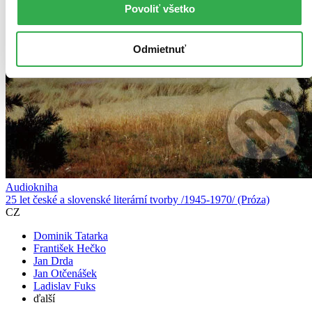
Povoliť všetko
Odmietnuť
Audiokniha
25 let české a slovenské literární tvorby /1945-1970/ (Próza)
CZ
Dominik Tatarka
František Hečko
Jan Drda
Jan Otčenášek
Ladislav Fuks
ďalší