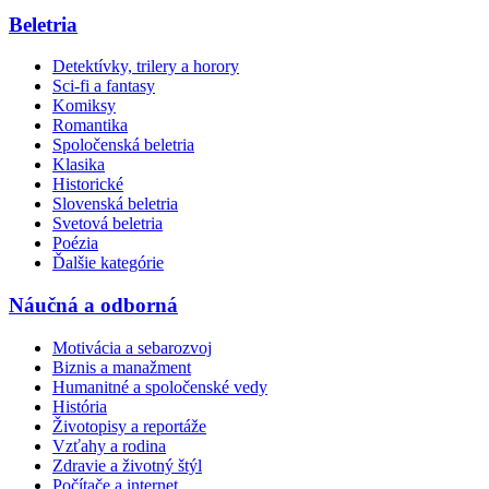
Beletria
Detektívky, trilery a horory
Sci-fi a fantasy
Komiksy
Romantika
Spoločenská beletria
Klasika
Historické
Slovenská beletria
Svetová beletria
Poézia
Ďalšie kategórie
Náučná a odborná
Motivácia a sebarozvoj
Biznis a manažment
Humanitné a spoločenské vedy
História
Životopisy a reportáže
Vzťahy a rodina
Zdravie a životný štýl
Počítače a internet