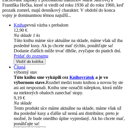
Františka Hečka, ktoré si viedli od roku 1936 až do roku 1960, keď
prozaik zomrel, majú denníkový charakter. V období do konca
vojny je dominantnou témou najužší...
Kniha
pevná väzba s prebalom
12,90 €
Na sklade 1 ks
Túto knihu máme síce aktuálne na sklade, máme však už iba
posledné kusy. Ak ju chcete mať rýchlo, ponáhľajte sa!
Dodanie ďalších môže trvať dlhšie, zvyčajne do piatich dní.
Pridať do zoznamu
Vložiť do košíka
Čítaná
výborný stav
Túto knihu sme vykúpili cez
Knihovrátok
a je vo
výbornom stave.
Rozdiel medzi touto knihou a novou by ste
asi ani nespoznali. Knihu sme označili nálepkou, ktorá môže
na niektorých obaloch zanechať stopy.
9,19 €
Na sklade
Tento produkt síce máme aktuálne na sklade, máme však už
iba posledné kusy a ďalšie už nemá ani distribútor, preto je
možné, že bude onedlho úplne vypredaný. Ak ho chcete mať,
ponáhľajte sa!