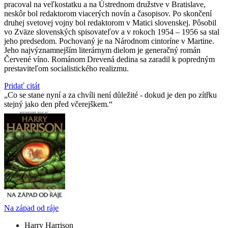
pracoval na veľkostatku a na Ústrednom družstve v Bratislave,
neskôr bol redaktorom viacerých novín a časopisov. Po skončení
druhej svetovej vojny bol redaktorom v Matici slovenskej. Pôsobil
vo Zväze slovenských spisovateľov a v rokoch 1954 – 1956 sa stal
jeho predsedom. Pochovaný je na Národnom cintoríne v Martine.
Jeho najvýznamnejším literárnym dielom je generačný román
Červené víno. Románom Drevená dedina sa zaradil k popredným
prestaviteľom socialistického realizmu.
Pridať citát
Co se stane nyní a za chvíli není důležité - dokud je den po zítřku
stejný jako den před včerejškem.
Na západ od ráje
Harry Harrison