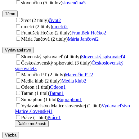
slovenčina (5 titulov)
slovenčina
5
Téma
život (2 tituly)
život
2
umelci (2 tituly)
umelci
2
František Hečko (2 tituly)
František Hečko
2
Mária Jančová (2 tituly)
Mária Jančová
2
Vydavateľstvo
Slovenský spisovateľ (4 tituly)
Slovenský spisovateľ
4
Československý spisovatel (3 tituly)
Československý
spisovatel
3
Marenčin PT (2 tituly)
Marenčin PT
2
Media klub (2 tituly)
Media klub
2
Odeon (1 titul)
Odeon
1
Tatran (1 titul)
Tatran
1
Supraphon (1 titul)
Supraphon
1
Vydavateľstvo Matice slovenskej (1 titul)
Vydavateľstvo
Matice slovenskej
1
Práce (1 titul)
Práce
1
Ďalšie možnosti
Väzba