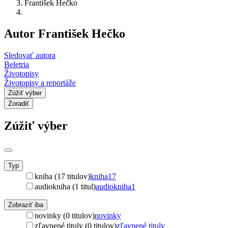
František Hečko
Autor František Hečko
Sledovať autora
Beletria
Životopisy
Životopisy a reportáže
Zúžiť výber
Zoradiť
Zúžiť výber
Typ
kniha (17 titulov)
kniha
17
audiokniha (1 titul)
audiokniha
1
Zobraziť iba
novinky (0 titulov)
novinky
zľavnené tituly (0 titulov)
zľavnené tituly