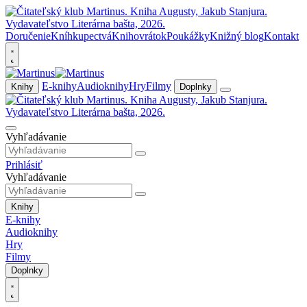
Doručenie
Kníhkupectvá
Knihovrátok
Poukážky
Knižný blog
Kontakt
E-knihy
Audioknihy
Hry
Filmy
Knihy
Doplnky
Vyhľadávanie
Prihlásiť
Vyhľadávanie
Knihy
E-knihy
Audioknihy
Hry
Filmy
Doplnky