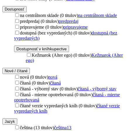
Dostupnosť
na centrálnom sklade (0 titulov)
na centrálnom sklade
predpredaj (0 titulov)
predpredaj
pripravujeme (0 titulov)
pripravujeme
dostupná (bez vypredaných) (0 titulov)
dostupná (bez
vypredaných)
Dostupnosť v kníhkupectve
Kežmarok (Alter ego) (0 titulov)
Kežmarok (Alter
ego)
Nové / čítané
nová (0 titulov)
nová
čítaná (0 titulov)
čítaná
čítaná - výborný stav (0 titulov)
čítaná - výborný stav
čítaná - mierne opotrebovaná (0 titulov)
čítaná - mierne
opotrebovaná
čítané verzie vypredaných kníh (0 titulov)
čítané verzie
vypredaných kníh
Jazyk
čeština (13 titulov)
čeština
13