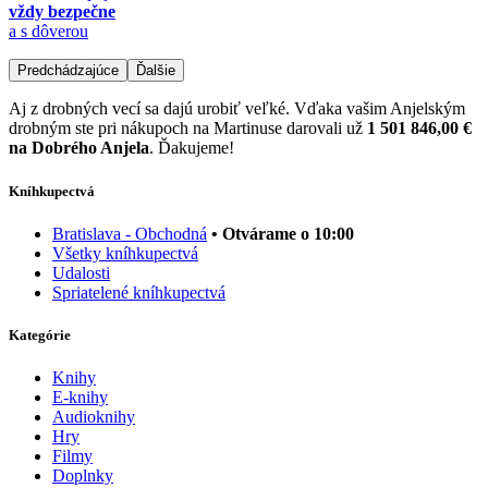
vždy bezpečne
a s dôverou
Predchádzajúce
Ďalšie
Aj z drobných vecí sa dajú urobiť veľké. Vďaka vašim Anjelským
drobným ste pri nákupoch na Martinuse darovali už
1 501 846,00 €
na Dobrého Anjela
. Ďakujeme!
Kníhkupectvá
Bratislava - Obchodná
• Otvárame o 10:00
Všetky kníhkupectvá
Udalosti
Spriatelené kníhkupectvá
Kategórie
Knihy
E-knihy
Audioknihy
Hry
Filmy
Doplnky