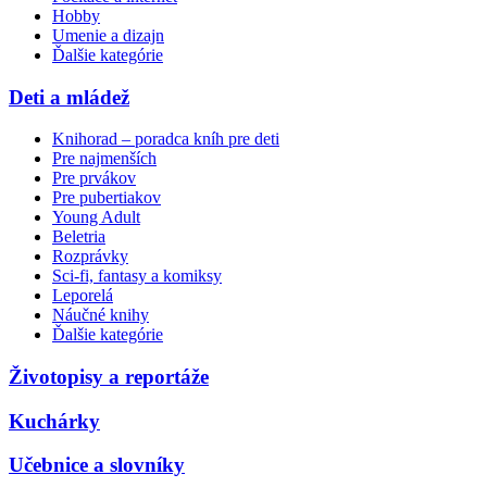
Hobby
Umenie a dizajn
Ďalšie kategórie
Deti a mládež
Knihorad – poradca kníh pre deti
Pre najmenších
Pre prvákov
Pre pubertiakov
Young Adult
Beletria
Rozprávky
Sci-fi, fantasy a komiksy
Leporelá
Náučné knihy
Ďalšie kategórie
Životopisy a reportáže
Kuchárky
Učebnice a slovníky