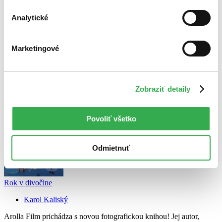
Najdrahšie
Najlacnejšie
Analytické
Najvyššia zľava
Marketingové
Použité filtre
Zrušiť filtre
dostupné
Zobraziť detaily
Povoliť všetko
Odmietnuť
Rok v divočine
Karol Kaliský
Arolla Film prichádza s novou fotografickou knihou! Jej autor,