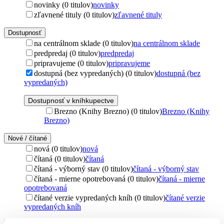
novinky (0 titulov)
novinky
zľavnené tituly (0 titulov)
zľavnené tituly
Dostupnosť
na centrálnom sklade (0 titulov)
na centrálnom sklade
predpredaj (0 titulov)
predpredaj
pripravujeme (0 titulov)
pripravujeme
dostupná (bez vypredaných) (0 titulov)
dostupná (bez
vypredaných)
Dostupnosť v kníhkupectve
Brezno (Knihy Brezno) (0 titulov)
Brezno (Knihy
Brezno)
Nové / čítané
nová (0 titulov)
nová
čítaná (0 titulov)
čítaná
čítaná - výborný stav (0 titulov)
čítaná - výborný stav
čítaná - mierne opotrebovaná (0 titulov)
čítaná - mierne
opotrebovaná
čítané verzie vypredaných kníh (0 titulov)
čítané verzie
vypredaných kníh