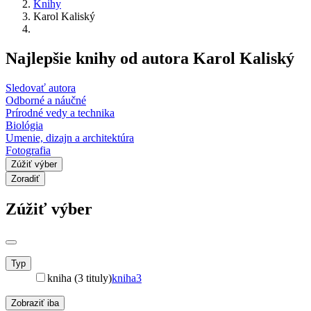
Knihy
Karol Kaliský
Najlepšie knihy od autora Karol Kaliský
Sledovať autora
Odborné a náučné
Prírodné vedy a technika
Biológia
Umenie, dizajn a architektúra
Fotografia
Zúžiť výber
Zoradiť
Zúžiť výber
Typ
kniha (3 tituly)
kniha
3
Zobraziť iba