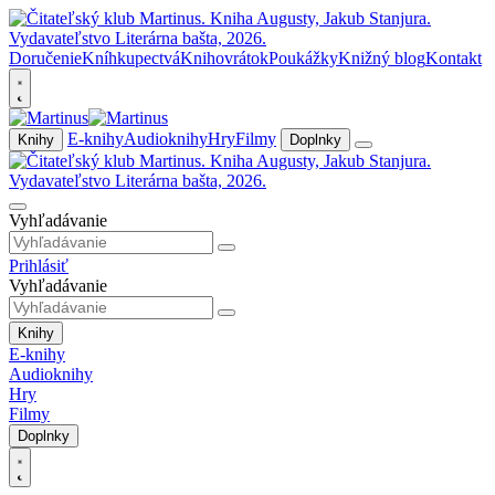
Doručenie
Kníhkupectvá
Knihovrátok
Poukážky
Knižný blog
Kontakt
E-knihy
Audioknihy
Hry
Filmy
Knihy
Doplnky
Vyhľadávanie
Prihlásiť
Vyhľadávanie
Knihy
E-knihy
Audioknihy
Hry
Filmy
Doplnky