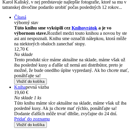
Karol Kaliský, v nej predstavuje najlepšie fotografie, ktoré sa mu v
tatranskej divočine podarilo urobiť počas posledných 12 rokov...
Čítaná
výborný stav
Túto knihu sme vykúpili cez
Knihovrátok
a je vo
výbornom stave.
Rozdiel medzi touto knihou a novou by ste
asi ani nespoznali. Knihu sme označili nálepkou, ktorá môže
na niektorých obaloch zanechať stopy.
12,70 €
Na sklade
Tento produkt síce máme aktuálne na sklade, máme však už
iba posledné kusy a ďalšie už nemá ani distribútor, preto je
možné, že bude onedlho úplne vypredaný. Ak ho chcete mať,
ponáhľajte sa!
Vložiť do košíka
Kniha
pevná väzba
19,60 €
Na sklade 1 ks
Túto knihu máme síce aktuálne na sklade, máme však už iba
posledné kusy. Ak ju chcete mať rýchlo, ponáhľajte sa!
Dodanie ďalších môže trvať dlhšie, zvyčajne do 24 dní.
Pridať do zoznamu
Vložiť do košíka