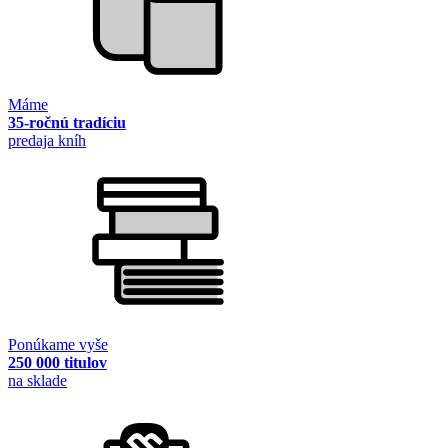
Máme
35-ročnú tradíciu
predaja kníh
Ponúkame vyše
250 000 titulov
na sklade