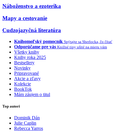
Náboženstvo a ezoterika
Mapy a cestovanie
Cudzojazyčná literatúra
Knihomoľský pomocník
Spýtajte sa Sherlocka, čo čítať
Odporúčame pre vás
Knižné tipy ušité na mieru vám
Všetky knihy
Knihy roka 2025
Bestsellery
Novinky
Pripravované
Akcie a zľavy
Kolekcie
BookTok
Mám záujem o titul
Top autori
Dominik Dán
Julie Caplin
Rebecca Yarros