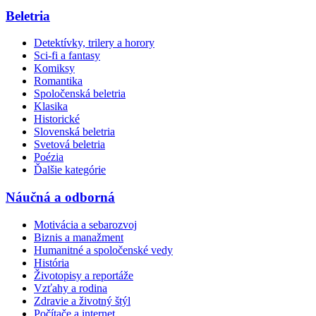
Beletria
Detektívky, trilery a horory
Sci-fi a fantasy
Komiksy
Romantika
Spoločenská beletria
Klasika
Historické
Slovenská beletria
Svetová beletria
Poézia
Ďalšie kategórie
Náučná a odborná
Motivácia a sebarozvoj
Biznis a manažment
Humanitné a spoločenské vedy
História
Životopisy a reportáže
Vzťahy a rodina
Zdravie a životný štýl
Počítače a internet