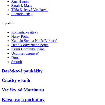
Ana Huang
Sarah J. Maas
Táňa Keleová Vasilková
Lucinda Riley
Top série
Romantické úteky
Harry Potter
Kapitán Stein a Notár Barbarič
Denník odvážneho bojka
Krimi Dominika Dána
Učím sa rozprávať
Duna
Smradi
Darčekové poukážky
Čítačky e-kníh
Vecičky od Martinusu
Káva, čaj a pochutiny