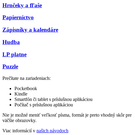
Hrnčeky a fľaše
Papiernictvo
Zápisníky a kalendáre
Hudba
LP platne
Puzzle
Prečítate na zariadeniach:
Pocketbook
Kindle
Smartfón či tablet s príslušnou aplikáciou
Počítač s príslušnou aplikáciou
Nie je možné meniť veľkosť písma, formát je preto vhodný skôr pre
väčšie obrazovky.
Viac informácií v
našich návodoch