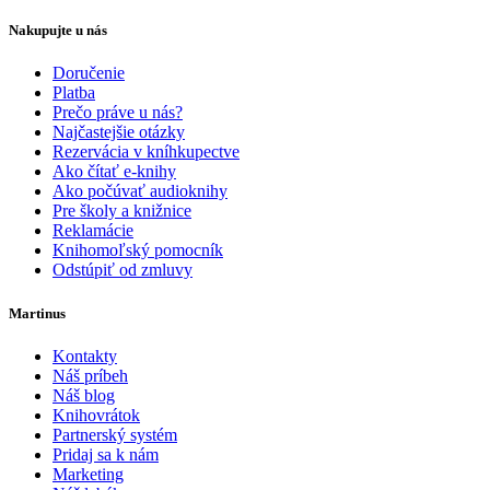
Nakupujte u nás
Doručenie
Platba
Prečo práve u nás?
Najčastejšie otázky
Rezervácia v kníhkupectve
Ako čítať e-knihy
Ako počúvať audioknihy
Pre školy a knižnice
Reklamácie
Knihomoľský pomocník
Odstúpiť od zmluvy
Martinus
Kontakty
Náš príbeh
Náš blog
Knihovrátok
Partnerský systém
Pridaj sa k nám
Marketing