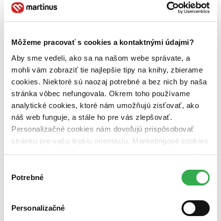
Jazyk
slovenčina (3 tituly)
slovenčina
3
Téma
príroda (3 tituly)
príroda
3
Môžeme pracovať s cookies a kontaktnými údajmi?
živočíchy (3 tituly)
živočíchy
3
Aby sme vedeli, ako sa na našom webe správate, a
Vydavateľstvo
mohli vám zobraziť tie najlepšie tipy na knihy, zbierame
Arolla Film (3 tituly)
Arolla Film
3
cookies. Niektoré sú naozaj potrebné a bez nich by naša
stránka vôbec nefungovala. Okrem toho používame
Väzba
analytické cookies, ktoré nám umožňujú zisťovať, ako
pevná väzba (2 tituly)
pevná väzba
2
pevná väzba s prebalom (1 titul)
pevná väzba s prebalom
1
náš web funguje, a stále ho pre vás zlepšovať.
Personalizačné cookies nám dovoľujú prispôsobovať
Zúžiť výber
stránku pre vašu lepšiu orientáciu. Marketingové cookies
Zoradiť
nám zas umožňujú zobrazenie relevantnej reklamy.
Niektoré údaje zdieľame aj s tretími stranami. Veľmi by
Výber
nám pomohlo, keby sme mohli používať všetky tieto
Potrebné
súhlasu
cookies. Ďakujeme!
Bestsellery
Personalizačné
Top hodnotené
Novinky