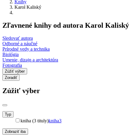
Knihy
Karol Kaliský
Zľavnené knihy od autora Karol Kaliský
Sledovať autora
Odborné a náučné
Prírodné vedy a technika
Biológia
Umenie, dizajn a architektúra
Fotografia
Zúžiť výber
Zoradiť
Zúžiť výber
Typ
kniha (3 tituly)
kniha
3
Zobraziť iba