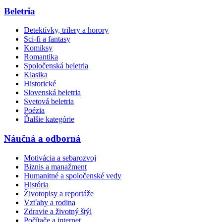
Beletria
Detektívky, trilery a horory
Sci-fi a fantasy
Komiksy
Romantika
Spoločenská beletria
Klasika
Historické
Slovenská beletria
Svetová beletria
Poézia
Ďalšie kategórie
Náučná a odborná
Motivácia a sebarozvoj
Biznis a manažment
Humanitné a spoločenské vedy
História
Životopisy a reportáže
Vzťahy a rodina
Zdravie a životný štýl
Počítače a internet