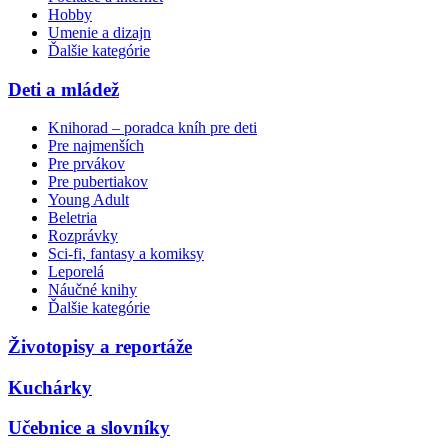
Hobby
Umenie a dizajn
Ďalšie kategórie
Deti a mládež
Knihorad – poradca kníh pre deti
Pre najmenších
Pre prvákov
Pre pubertiakov
Young Adult
Beletria
Rozprávky
Sci-fi, fantasy a komiksy
Leporelá
Náučné knihy
Ďalšie kategórie
Životopisy a reportáže
Kuchárky
Učebnice a slovníky