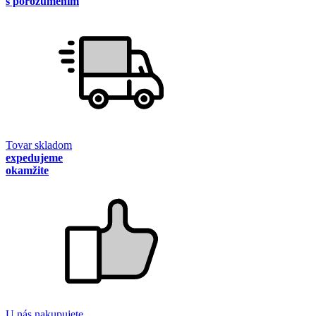
s porozumením
Tovar skladom
expedujeme
okamžite
U nás nakupujete