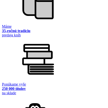
Máme
35-ročnú tradíciu
predaja kníh
Ponúkame vyše
250 000 titulov
na sklade