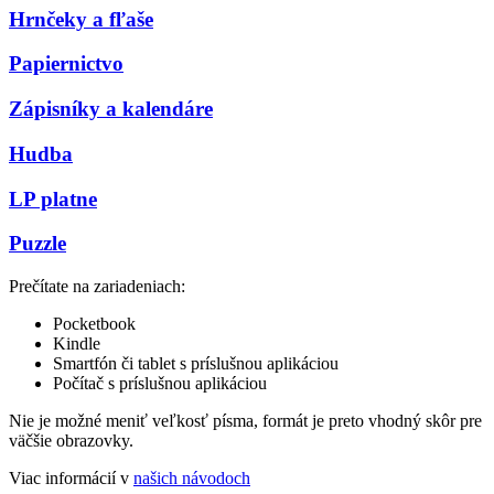
Hrnčeky a fľaše
Papiernictvo
Zápisníky a kalendáre
Hudba
LP platne
Puzzle
Prečítate na zariadeniach:
Pocketbook
Kindle
Smartfón či tablet s príslušnou aplikáciou
Počítač s príslušnou aplikáciou
Nie je možné meniť veľkosť písma, formát je preto vhodný skôr pre
väčšie obrazovky.
Viac informácií v
našich návodoch