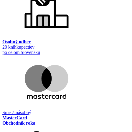
Osobný odber
20 kníhkupectiev
po celom Slovensku
Sme 7-násobný
MasterCard
Obchodník roka