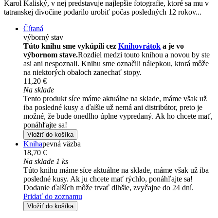
Karol Kaliský, v nej predstavuje najlepšie fotografie, ktoré sa mu v
tatranskej divočine podarilo urobiť počas posledných 12 rokov...
Čítaná
výborný stav
Túto knihu sme vykúpili cez
Knihovrátok
a je vo
výbornom stave.
Rozdiel medzi touto knihou a novou by ste
asi ani nespoznali. Knihu sme označili nálepkou, ktorá môže
na niektorých obaloch zanechať stopy.
11,20 €
Na sklade
Tento produkt síce máme aktuálne na sklade, máme však už
iba posledné kusy a ďalšie už nemá ani distribútor, preto je
možné, že bude onedlho úplne vypredaný. Ak ho chcete mať,
ponáhľajte sa!
Vložiť do košíka
Kniha
pevná väzba
18,70 €
Na sklade 1 ks
Túto knihu máme síce aktuálne na sklade, máme však už iba
posledné kusy. Ak ju chcete mať rýchlo, ponáhľajte sa!
Dodanie ďalších môže trvať dlhšie, zvyčajne do 24 dní.
Pridať do zoznamu
Vložiť do košíka