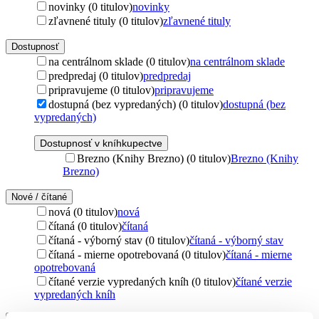
novinky (0 titulov)
novinky
zľavnené tituly (0 titulov)
zľavnené tituly
Dostupnosť
na centrálnom sklade (0 titulov)
na centrálnom sklade
predpredaj (0 titulov)
predpredaj
pripravujeme (0 titulov)
pripravujeme
dostupná (bez vypredaných) (0 titulov)
dostupná (bez
vypredaných)
Dostupnosť v kníhkupectve
Brezno (Knihy Brezno) (0 titulov)
Brezno (Knihy
Brezno)
Nové / čítané
nová (0 titulov)
nová
čítaná (0 titulov)
čítaná
čítaná - výborný stav (0 titulov)
čítaná - výborný stav
čítaná - mierne opotrebovaná (0 titulov)
čítaná - mierne
opotrebovaná
čítané verzie vypredaných kníh (0 titulov)
čítané verzie
vypredaných kníh