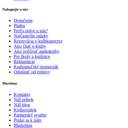
Nakupujte u nás
Doručenie
Platba
Prečo práve u nás?
Najčastejšie otázky
Rezervácia v kníhkupectve
Ako čítať e-knihy
Ako počúvať audioknihy
Pre školy a knižnice
Reklamácie
Knihomoľský pomocník
Odstúpiť od zmluvy
Martinus
Kontakty
Náš príbeh
Náš blog
Knihovrátok
Partnerský systém
Pridaj sa k nám
Marketing