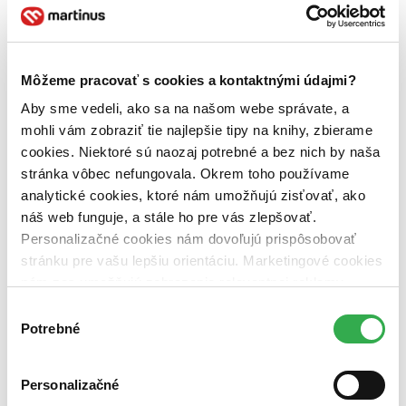
Jazyk
slovenčina (3 tituly)
slovenčina
3
Téma
príroda (3 tituly)
príroda
3
Môžeme pracovať s cookies a kontaktnými údajmi?
živočíchy (3 tituly)
živočíchy
3
Aby sme vedeli, ako sa na našom webe správate, a
Vydavateľstvo
mohli vám zobraziť tie najlepšie tipy na knihy, zbierame
Arolla Film (3 tituly)
Arolla Film
3
cookies. Niektoré sú naozaj potrebné a bez nich by naša
stránka vôbec nefungovala. Okrem toho používame
Väzba
pevná väzba (2 tituly)
pevná väzba
2
analytické cookies, ktoré nám umožňujú zisťovať, ako
pevná väzba s prebalom (1 titul)
pevná väzba s prebalom
1
náš web funguje, a stále ho pre vás zlepšovať.
Personalizačné cookies nám dovoľujú prispôsobovať
Zúžiť výber
stránku pre vašu lepšiu orientáciu. Marketingové cookies
Zoradiť
nám zas umožňujú zobrazenie relevantnej reklamy.
Niektoré údaje zdieľame aj s tretími stranami. Veľmi by
Výber
nám pomohlo, keby sme mohli používať všetky tieto
Potrebné
súhlasu
cookies. Ďakujeme!
Bestsellery
Personalizačné
Top hodnotené
Novinky