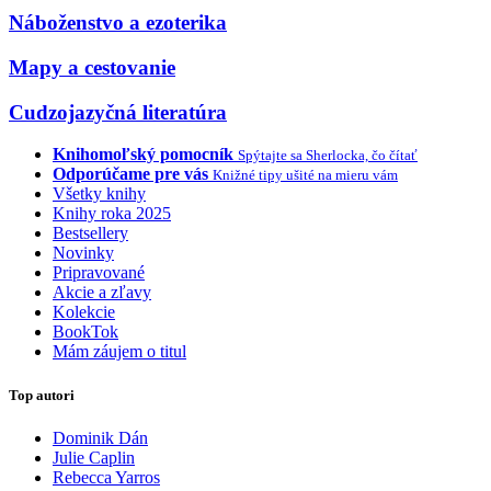
Náboženstvo a ezoterika
Mapy a cestovanie
Cudzojazyčná literatúra
Knihomoľský pomocník
Spýtajte sa Sherlocka, čo čítať
Odporúčame pre vás
Knižné tipy ušité na mieru vám
Všetky knihy
Knihy roka 2025
Bestsellery
Novinky
Pripravované
Akcie a zľavy
Kolekcie
BookTok
Mám záujem o titul
Top autori
Dominik Dán
Julie Caplin
Rebecca Yarros