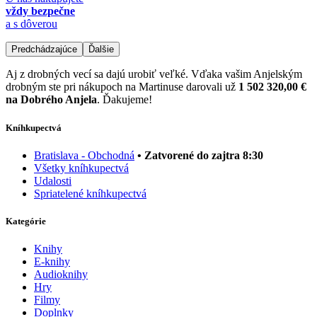
vždy bezpečne
a s dôverou
Predchádzajúce
Ďalšie
Aj z drobných vecí sa dajú urobiť veľké. Vďaka vašim Anjelským
drobným ste pri nákupoch na Martinuse darovali už
1 502 320,00 €
na Dobrého Anjela
. Ďakujeme!
Kníhkupectvá
Bratislava - Obchodná
• Zatvorené do zajtra 8:30
Všetky kníhkupectvá
Udalosti
Spriatelené kníhkupectvá
Kategórie
Knihy
E-knihy
Audioknihy
Hry
Filmy
Doplnky