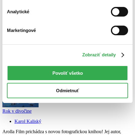
Najdrahšie
Najlacnejšie
Analytické
Najvyššia zľava
Marketingové
Použité filtre
Zrušiť filtre
dostupné
Zobraziť detaily
Povoliť všetko
Odmietnuť
Rok v divočine
Karol Kaliský
Arolla Film prichádza s novou fotografickou knihou! Jej autor,