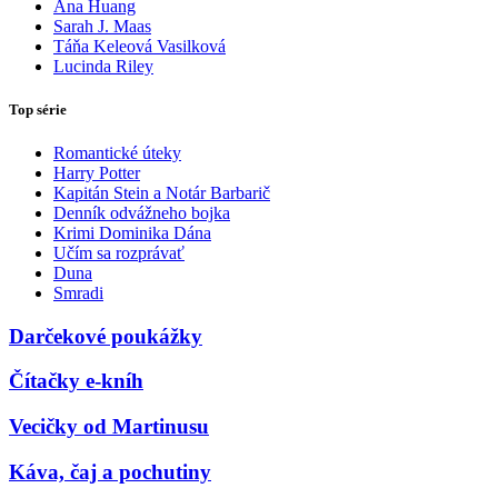
Ana Huang
Sarah J. Maas
Táňa Keleová Vasilková
Lucinda Riley
Top série
Romantické úteky
Harry Potter
Kapitán Stein a Notár Barbarič
Denník odvážneho bojka
Krimi Dominika Dána
Učím sa rozprávať
Duna
Smradi
Darčekové poukážky
Čítačky e-kníh
Vecičky od Martinusu
Káva, čaj a pochutiny