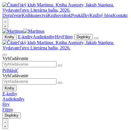
Doručenie
Kníhkupectvá
Knihovrátok
Poukážky
Knižný blog
Kontakt
E-knihy
Audioknihy
Hry
Filmy
Knihy
Doplnky
Vyhľadávanie
Prihlásiť
Vyhľadávanie
Knihy
E-knihy
Audioknihy
Hry
Filmy
Doplnky