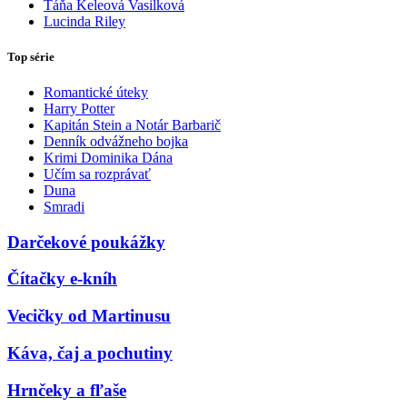
Táňa Keleová Vasilková
Lucinda Riley
Top série
Romantické úteky
Harry Potter
Kapitán Stein a Notár Barbarič
Denník odvážneho bojka
Krimi Dominika Dána
Učím sa rozprávať
Duna
Smradi
Darčekové poukážky
Čítačky e-kníh
Vecičky od Martinusu
Káva, čaj a pochutiny
Hrnčeky a fľaše