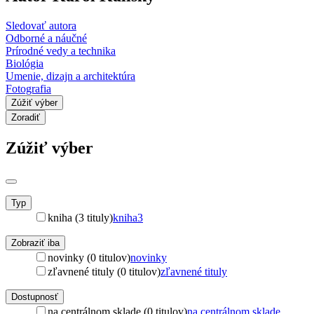
Sledovať autora
Odborné a náučné
Prírodné vedy a technika
Biológia
Umenie, dizajn a architektúra
Fotografia
Zúžiť výber
Zoradiť
Zúžiť výber
Typ
kniha (3 tituly)
kniha
3
Zobraziť iba
novinky (0 titulov)
novinky
zľavnené tituly (0 titulov)
zľavnené tituly
Dostupnosť
na centrálnom sklade (0 titulov)
na centrálnom sklade