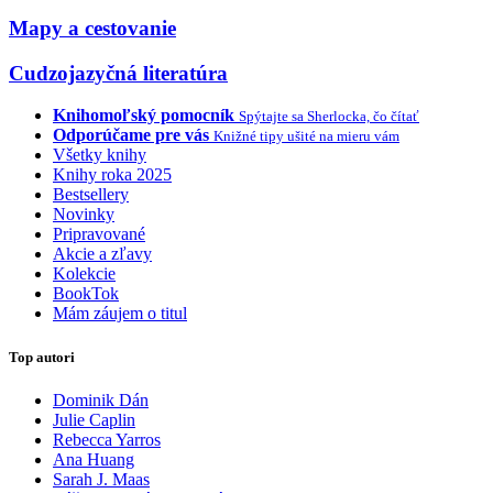
Mapy a cestovanie
Cudzojazyčná literatúra
Knihomoľský pomocník
Spýtajte sa Sherlocka, čo čítať
Odporúčame pre vás
Knižné tipy ušité na mieru vám
Všetky knihy
Knihy roka 2025
Bestsellery
Novinky
Pripravované
Akcie a zľavy
Kolekcie
BookTok
Mám záujem o titul
Top autori
Dominik Dán
Julie Caplin
Rebecca Yarros
Ana Huang
Sarah J. Maas