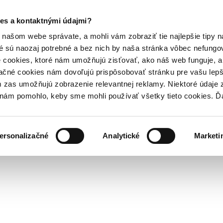
es a kontaktnými údajmi?
našom webe správate, a mohli vám zobraziť tie najlepšie tipy n
é sú naozaj potrebné a bez nich by naša stránka vôbec nefung
 cookies, ktoré nám umožňujú zisťovať, ako náš web funguje, a 
ačné cookies nám dovoľujú prispôsobovať stránku pre vašu lepši
zas umožňujú zobrazenie relevantnej reklamy. Niektoré údaje z
y nám pomohlo, keby sme mohli používať všetky tieto cookies. 
ersonalizačné
Analytické
Marketi