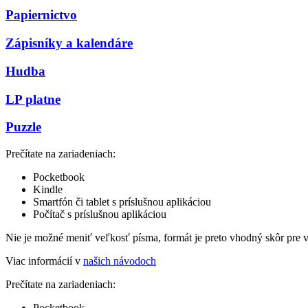
Papiernictvo
Zápisníky a kalendáre
Hudba
LP platne
Puzzle
Prečítate na zariadeniach:
Pocketbook
Kindle
Smartfón či tablet s príslušnou aplikáciou
Počítač s príslušnou aplikáciou
Nie je možné meniť veľkosť písma, formát je preto vhodný skôr pre 
Viac informácií v
našich návodoch
Prečítate na zariadeniach:
Pocketbook