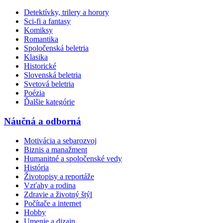
Detektívky, trilery a horory
Sci-fi a fantasy
Komiksy
Romantika
Spoločenská beletria
Klasika
Historické
Slovenská beletria
Svetová beletria
Poézia
Ďalšie kategórie
Náučná a odborná
Motivácia a sebarozvoj
Biznis a manažment
Humanitné a spoločenské vedy
História
Životopisy a reportáže
Vzťahy a rodina
Zdravie a životný štýl
Počítače a internet
Hobby
Umenie a dizajn