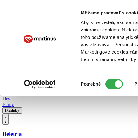
Doručenie
Kníhkupectvá
Knihovrátok
Poukážky
Knižný blog
Kontakt
Môžeme pracovať s cooki
Aby sme vedeli, ako sa na 
zbierame cookies. Niektor
E-knihy
Audioknihy
Hry
Filmy
Knihy
Doplnky
toho používame analytické
vás zlepšovať. Personaliz
Vyhľadávanie
Marketingové cookies nám 
tretími stranami. Veľmi b
Prihlásiť
Vyhľadávanie
Výber
Knihy
Potrebné
P
súhlasu
E-knihy
Audioknihy
Hry
Filmy
Doplnky
Beletria