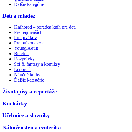
Ďalšie kategórie
Deti a mládež
Knihorad – poradca kníh pre deti
Pre najmenších
Pre prvákov
Pre pubertiakov
Young Adult
Beletria
Rozprávky
Sci-fi, fantasy a komiksy
Leporelá
Náučné knihy
Ďalšie kategórie
Životopisy a reportáže
Kuchárky
Učebnice a slovníky
Náboženstvo a ezoterika