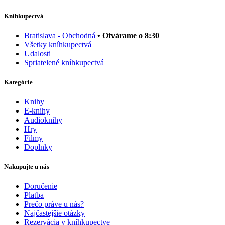
Kníhkupectvá
Bratislava - Obchodná
• Otvárame o 8:30
Všetky kníhkupectvá
Udalosti
Spriatelené kníhkupectvá
Kategórie
Knihy
E-knihy
Audioknihy
Hry
Filmy
Doplnky
Nakupujte u nás
Doručenie
Platba
Prečo práve u nás?
Najčastejšie otázky
Rezervácia v kníhkupectve