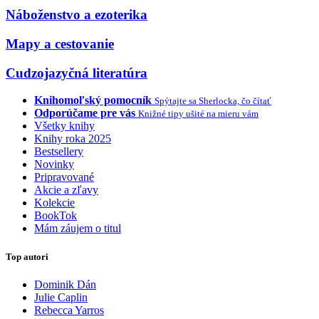
Náboženstvo a ezoterika
Mapy a cestovanie
Cudzojazyčná literatúra
Knihomoľský pomocník
Spýtajte sa Sherlocka, čo čítať
Odporúčame pre vás
Knižné tipy ušité na mieru vám
Všetky knihy
Knihy roka 2025
Bestsellery
Novinky
Pripravované
Akcie a zľavy
Kolekcie
BookTok
Mám záujem o titul
Top autori
Dominik Dán
Julie Caplin
Rebecca Yarros