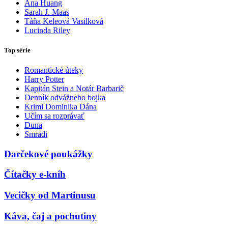
Ana Huang
Sarah J. Maas
Táňa Keleová Vasilková
Lucinda Riley
Top série
Romantické úteky
Harry Potter
Kapitán Stein a Notár Barbarič
Denník odvážneho bojka
Krimi Dominika Dána
Učím sa rozprávať
Duna
Smradi
Darčekové poukážky
Čítačky e-kníh
Vecičky od Martinusu
Káva, čaj a pochutiny