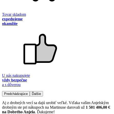
Tovar skladom
expedujeme
okamžite
U nás nakupujete
vždy bezpečne
a s dôverou
Predchádzajúce
Ďalšie
Aj z drobných vecí sa dajú urobiť veľké. Vďaka vašim Anjelským
drobným ste pri nákupoch na Martinuse darovali už
1 501 406,00 €
na Dobrého Anjela
. Ďakujeme!