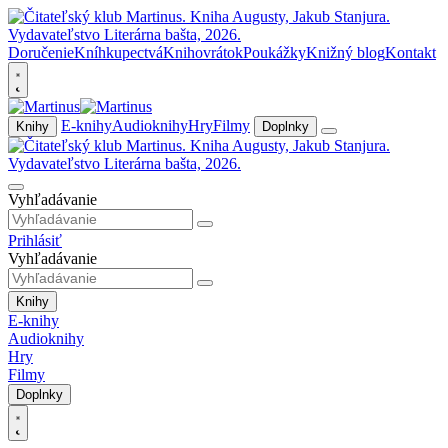
Doručenie
Kníhkupectvá
Knihovrátok
Poukážky
Knižný blog
Kontakt
E-knihy
Audioknihy
Hry
Filmy
Knihy
Doplnky
Vyhľadávanie
Prihlásiť
Vyhľadávanie
Knihy
E-knihy
Audioknihy
Hry
Filmy
Doplnky