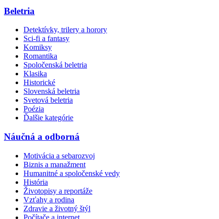
Beletria
Detektívky, trilery a horory
Sci-fi a fantasy
Komiksy
Romantika
Spoločenská beletria
Klasika
Historické
Slovenská beletria
Svetová beletria
Poézia
Ďalšie kategórie
Náučná a odborná
Motivácia a sebarozvoj
Biznis a manažment
Humanitné a spoločenské vedy
História
Životopisy a reportáže
Vzťahy a rodina
Zdravie a životný štýl
Počítače a internet