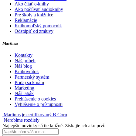
Ako čítať e-knihy
Ako počúvať audioknihy
Pre školy a knižnice
Reklamácie
Knihomoľský pomocník
Odstúpiť od zmluvy
Martinus
Kontakty
Náš príbeh
Náš blog
Knihovrátok
Partnerský systém
Pridaj sa k nám
Marketing
Náš labák
Prehlásenie o cookies
Vyhlásenie o prístupnosti
Martinus je certifikovaný B Corp
Nerobíme rozdiely
Najlepšie novinky sú tie knižné. Získajte ich ako prví: