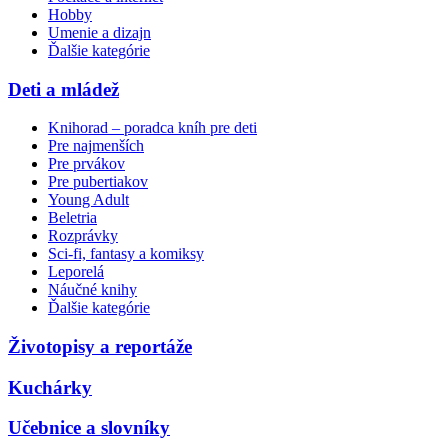
Hobby
Umenie a dizajn
Ďalšie kategórie
Deti a mládež
Knihorad – poradca kníh pre deti
Pre najmenších
Pre prvákov
Pre pubertiakov
Young Adult
Beletria
Rozprávky
Sci-fi, fantasy a komiksy
Leporelá
Náučné knihy
Ďalšie kategórie
Životopisy a reportáže
Kuchárky
Učebnice a slovníky