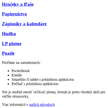
Hrnčeky a fľaše
Papiernictvo
Zápisníky a kalendáre
Hudba
LP platne
Puzzle
Prečítate na zariadeniach:
Pocketbook
Kindle
Smartfón či tablet s príslušnou aplikáciou
Počítač s príslušnou aplikáciou
Nie je možné meniť veľkosť písma, formát je preto vhodný skôr pre
väčšie obrazovky.
Viac informácií v
našich návodoch