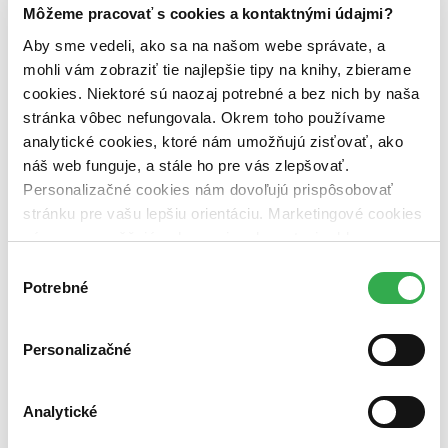
Môžeme pracovať s cookies a kontaktnými údajmi?
Zoradiť
Aby sme vedeli, ako sa na našom webe správate, a
mohli vám zobraziť tie najlepšie tipy na knihy, zbierame
cookies. Niektoré sú naozaj potrebné a bez nich by naša
Bestsellery
stránka vôbec nefungovala. Okrem toho používame
Top hodnotené
analytické cookies, ktoré nám umožňujú zisťovať, ako
Novinky
náš web funguje, a stále ho pre vás zlepšovať.
Najdrahšie
Najlacnejšie
Personalizačné cookies nám dovoľujú prispôsobovať
Najvyššia zľava
stránku pre vašu lepšiu orientáciu. Marketingové cookies
nám zas umožňujú zobrazenie relevantnej reklamy.
Použité filtre
Niektoré údaje zdieľame aj s tretími stranami. Veľmi by
Výber
Zrušiť filtre
nám pomohlo, keby sme mohli používať všetky tieto
Potrebné
súhlasu
Vydavateľstvo Svoboda
cookies. Ďakujeme!
Personalizačné
Analytické