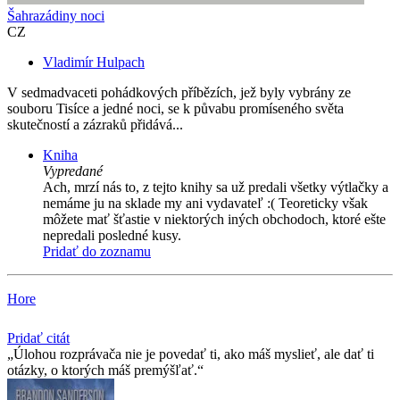
Šahrazádiny noci
CZ
Vladimír Hulpach
V sedmadvaceti pohádkových příbězích, jež byly vybrány ze
souboru Tisíce a jedné noci, se k půvabu promíseného světa
skutečností a zázraků přidává...
Kniha
Vypredané
Ach, mrzí nás to, z tejto knihy sa už predali všetky výtlačky a
nemáme ju na sklade my ani vydavateľ :( Teoreticky však
môžete mať šťastie v niektorých iných obchodoch, ktoré ešte
nepredali posledné kusy.
Pridať do zoznamu
Hore
Pridať citát
Úlohou rozprávača nie je povedať ti, ako máš myslieť, ale dať ti
otázky, o ktorých máš premýšľať.