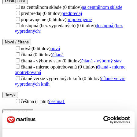
Dostupnosť
na centrálnom sklade (0 titulov)
na centrálnom sklade
predpredaj (0 titulov)
predpredaj
pripravujeme (0 titulov)
pripravujeme
dostupná (bez vypredaných) (0 titulov)
dostupná (bez
vypredaných)
Nové / čítané
nová (0 titulov)
nová
čítaná (0 titulov)
čítaná
čítaná - výborný stav (0 titulov)
čítaná - výborný stav
čítaná - mierne opotrebovaná (0 titulov)
čítaná - mierne
opotrebovaná
čítané verzie vypredaných kníh (0 titulov)
čítané verzie
vypredaných kníh
Jazyk
čeština (1 titul)
čeština
1
Vydavateľstvo
Svoboda (1 titul)
Svoboda
1
Zúžiť výber