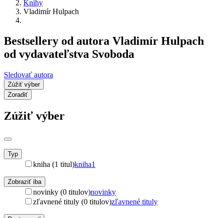
Knihy
Vladimír Hulpach
Bestsellery od autora Vladimír Hulpach
od vydavateľstva Svoboda
Sledovať autora
Zúžiť výber
Zoradiť
Zúžiť výber
Typ
kniha (1 titul)
kniha
1
Zobraziť iba
novinky (0 titulov)
novinky
zľavnené tituly (0 titulov)
zľavnené tituly