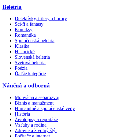
Beletria
Detektívky, trilery a horory
Sci-fi a fantasy
Komiksy
Romantika
Spoločenská beletria
Klasika
Historické
Slovenská beletria
Svetová beletria
Poézia
Ďalšie kategórie
Náučná a odborná
Motivácia a sebarozvoj
Biznis a manažment
Humanitné a spoločenské vedy
História
Životopisy a reportáže
Vzťahy a rodina
Zdravie a životný štýl
Počítače a internet