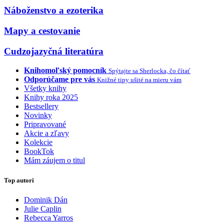
Náboženstvo a ezoterika
Mapy a cestovanie
Cudzojazyčná literatúra
Knihomoľský pomocník
Spýtajte sa Sherlocka, čo čítať
Odporúčame pre vás
Knižné tipy ušité na mieru vám
Všetky knihy
Knihy roka 2025
Bestsellery
Novinky
Pripravované
Akcie a zľavy
Kolekcie
BookTok
Mám záujem o titul
Top autori
Dominik Dán
Julie Caplin
Rebecca Yarros