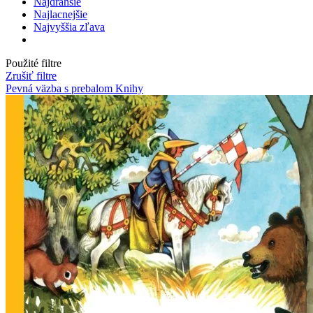
Najdrahšie
Najlacnejšie
Najvyššia zľava
Použité filtre
Zrušiť filtre
Pevná väzba s prebalom
Knihy