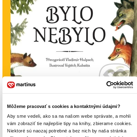
Bylo nebylo...
Môžeme pracovať s cookies a kontaktnými údajmi?
CZ
Aby sme vedeli, ako sa na našom webe správate, a mohli
Vladimír Hulpach
vám zobraziť tie najlepšie tipy na knihy, zbierame cookies.
Bylo nebylo… Krátká věta, která stojí na počátku každé pohádky.
Niektoré sú naozaj potrebné a bez nich by naša stránka
Tajemná věta, která chytí každého čtenáře za ruku a opatrně ho vede