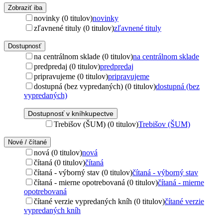
Zobraziť iba
novinky (0 titulov)
novinky
zľavnené tituly (0 titulov)
zľavnené tituly
Dostupnosť
na centrálnom sklade (0 titulov)
na centrálnom sklade
predpredaj (0 titulov)
predpredaj
pripravujeme (0 titulov)
pripravujeme
dostupná (bez vypredaných) (0 titulov)
dostupná (bez
vypredaných)
Dostupnosť v kníhkupectve
Trebišov (ŠUM) (0 titulov)
Trebišov (ŠUM)
Nové / čítané
nová (0 titulov)
nová
čítaná (0 titulov)
čítaná
čítaná - výborný stav (0 titulov)
čítaná - výborný stav
čítaná - mierne opotrebovaná (0 titulov)
čítaná - mierne
opotrebovaná
čítané verzie vypredaných kníh (0 titulov)
čítané verzie
vypredaných kníh