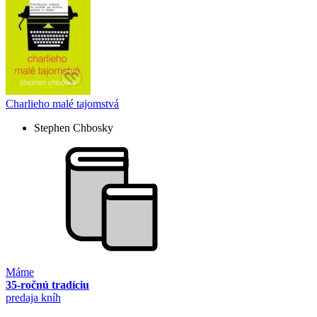
Charlieho malé tajomstvá
Stephen Chbosky
Máme
35-ročnú tradíciu
predaja kníh