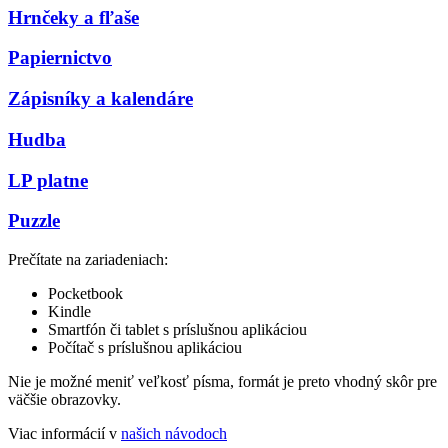
Hrnčeky a fľaše
Papiernictvo
Zápisníky a kalendáre
Hudba
LP platne
Puzzle
Prečítate na zariadeniach:
Pocketbook
Kindle
Smartfón či tablet s príslušnou aplikáciou
Počítač s príslušnou aplikáciou
Nie je možné meniť veľkosť písma, formát je preto vhodný skôr pre
väčšie obrazovky.
Viac informácií v
našich návodoch