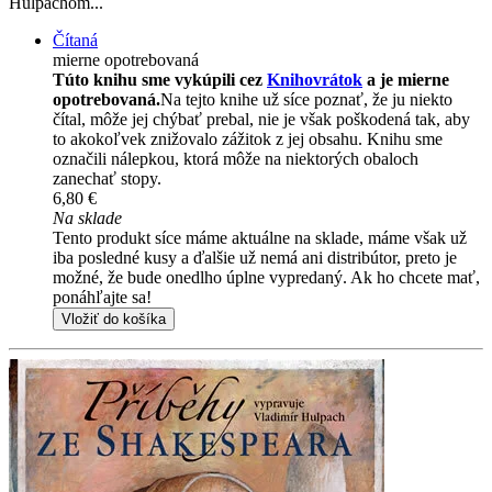
Hulpachom...
Čítaná
mierne opotrebovaná
Túto knihu sme vykúpili cez
Knihovrátok
a je mierne
opotrebovaná.
Na tejto knihe už síce poznať, že ju niekto
čítal, môže jej chýbať prebal, nie je však poškodená tak, aby
to akokoľvek znižovalo zážitok z jej obsahu. Knihu sme
označili nálepkou, ktorá môže na niektorých obaloch
zanechať stopy.
6,80 €
Na sklade
Tento produkt síce máme aktuálne na sklade, máme však už
iba posledné kusy a ďalšie už nemá ani distribútor, preto je
možné, že bude onedlho úplne vypredaný. Ak ho chcete mať,
ponáhľajte sa!
Vložiť do košíka