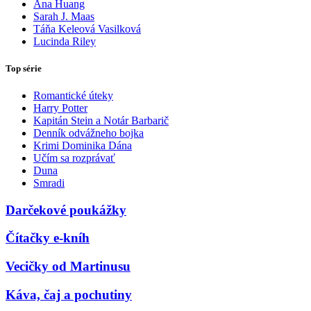
Ana Huang
Sarah J. Maas
Táňa Keleová Vasilková
Lucinda Riley
Top série
Romantické úteky
Harry Potter
Kapitán Stein a Notár Barbarič
Denník odvážneho bojka
Krimi Dominika Dána
Učím sa rozprávať
Duna
Smradi
Darčekové poukážky
Čítačky e-kníh
Vecičky od Martinusu
Káva, čaj a pochutiny