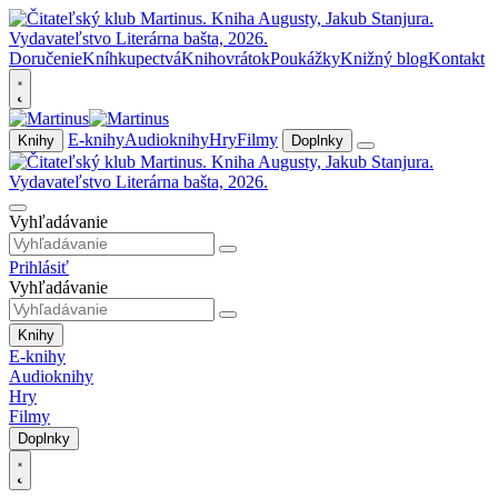
Doručenie
Kníhkupectvá
Knihovrátok
Poukážky
Knižný blog
Kontakt
E-knihy
Audioknihy
Hry
Filmy
Knihy
Doplnky
Vyhľadávanie
Prihlásiť
Vyhľadávanie
Knihy
E-knihy
Audioknihy
Hry
Filmy
Doplnky