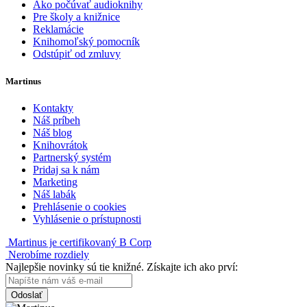
Ako počúvať audioknihy
Pre školy a knižnice
Reklamácie
Knihomoľský pomocník
Odstúpiť od zmluvy
Martinus
Kontakty
Náš príbeh
Náš blog
Knihovrátok
Partnerský systém
Pridaj sa k nám
Marketing
Náš labák
Prehlásenie o cookies
Vyhlásenie o prístupnosti
Martinus je certifikovaný B Corp
Nerobíme rozdiely
Najlepšie novinky sú tie knižné. Získajte ich ako prví:
Odoslať