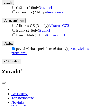
Jazyk
čeština (4 tituly)
čeština
4
slovenčina (2 tituly)
slovenčina
2
Vydavateľstvo
Albatros CZ (3 tituly)
Albatros CZ
3
Buvik (2 tituly)
Buvik
2
Knižní klub (1 titul)
Knižní klub
1
Väzba
pevná väzba s prebalom (6 titulov)
pevná väzba s
prebalom
6
Zúžiť výber
Zoradiť
Bestsellery
Top hodnotené
Novinky