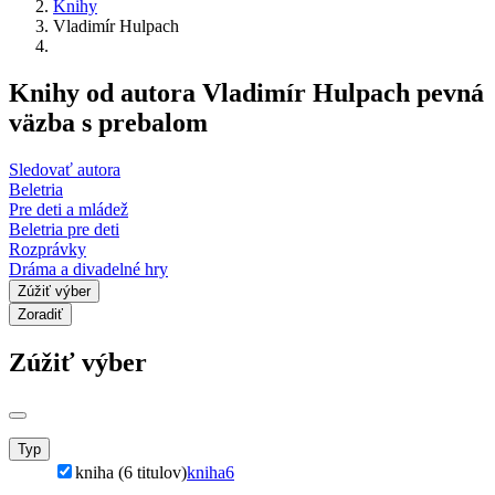
Knihy
Vladimír Hulpach
Knihy od autora Vladimír Hulpach pevná
väzba s prebalom
Sledovať autora
Beletria
Pre deti a mládež
Beletria pre deti
Rozprávky
Dráma a divadelné hry
Zúžiť výber
Zoradiť
Zúžiť výber
Typ
kniha (6 titulov)
kniha
6