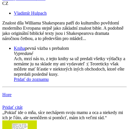
CZ
Vladimír Hulpach
Znalost díla Williama Shakespeara patří do kulturního povědomí
moderního Evropana stejně jako základní znalost bible. A podobně
jako originální biblické texty jsou i Shakespearova dramata
náročnou četbou, a to především pro mládež...
Kniha
pevná väzba s prebalom
Vypredané
Ach, mrzí nás to, z tejto knihy sa už predali všetky výtlačky a
nemáme ju na sklade my ani vydavateľ :( Teoreticky však
môžete mať šťastie v niektorých iných obchodoch, ktoré ešte
nepredali posledné kusy.
Pridať do zoznamu
Hore
Pridať citát
Pokiaľ ide o mňa, síce nechápem svoju mamu a oca a niekedy mi
ich je ľúto, ale nemôžem si pomôcť, mám ich veľmi rád.