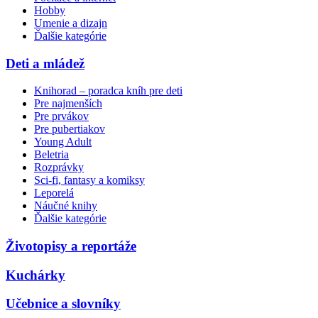
Hobby
Umenie a dizajn
Ďalšie kategórie
Deti a mládež
Knihorad – poradca kníh pre deti
Pre najmenších
Pre prvákov
Pre pubertiakov
Young Adult
Beletria
Rozprávky
Sci-fi, fantasy a komiksy
Leporelá
Náučné knihy
Ďalšie kategórie
Životopisy a reportáže
Kuchárky
Učebnice a slovníky