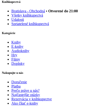
Kníhkupectvá
Bratislava - Obchodná
• Otvorené do 21:00
Všetky kníhkupectvá
Udalosti
Spriatelené kníhkupectvá
Kategórie
Knihy
E-knihy
Audioknihy
Hry
Filmy
Doplnky
Nakupujte u nás
Doručenie
Platba
Prečo práve u nás?
Najčastejšie otázky
Rezervácia v kníhkupectve
Ako čítať e-knihy