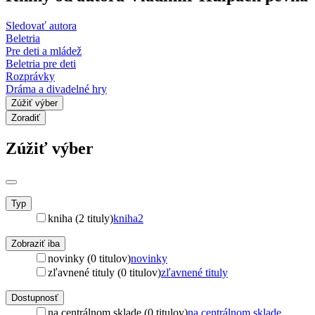
Sledovať autora
Beletria
Pre deti a mládež
Beletria pre deti
Rozprávky
Dráma a divadelné hry
Zúžiť výber
Zoradiť
Zúžiť výber
Typ
kniha (2 tituly)
kniha
2
Zobraziť iba
novinky (0 titulov)
novinky
zľavnené tituly (0 titulov)
zľavnené tituly
Dostupnosť
na centrálnom sklade (0 titulov)
na centrálnom sklade