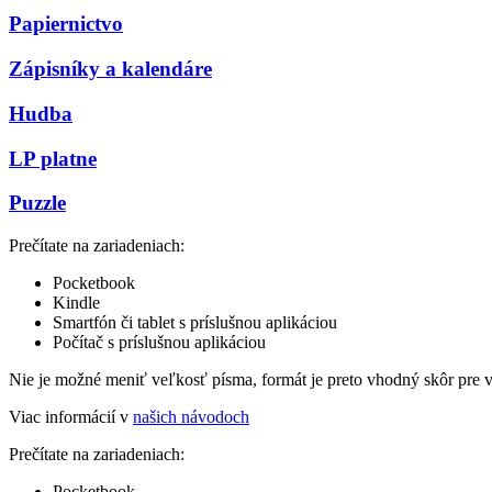
Papiernictvo
Zápisníky a kalendáre
Hudba
LP platne
Puzzle
Prečítate na zariadeniach:
Pocketbook
Kindle
Smartfón či tablet s príslušnou aplikáciou
Počítač s príslušnou aplikáciou
Nie je možné meniť veľkosť písma, formát je preto vhodný skôr pre 
Viac informácií v
našich návodoch
Prečítate na zariadeniach:
Pocketbook