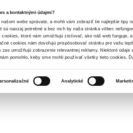
es a kontaktnými údajmi?
našom webe správate, a mohli vám zobraziť tie najlepšie tipy n
é sú naozaj potrebné a bez nich by naša stránka vôbec nefung
 cookies, ktoré nám umožňujú zisťovať, ako náš web funguje, a 
ačné cookies nám dovoľujú prispôsobovať stránku pre vašu lepši
zas umožňujú zobrazenie relevantnej reklamy. Niektoré údaje z
y nám pomohlo, keby sme mohli používať všetky tieto cookies. 
ersonalizačné
Analytické
Marketi