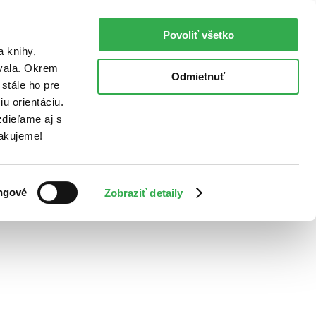
Povoliť všetko
a knihy,
ovala. Okrem
Odmietnuť
stále ho pre
u orientáciu.
dieľame aj s
Ďakujeme!
ngové
Zobraziť detaily