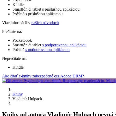
Kindle
Smartfón či tablet s príslušnou aplikáciou
Počítač s príslušnou aplikáciou
Viac informácií v
našich návodoch
Prečítate na:
Pocketbook
Smartfón či tablet
s podporovanou aplikáciou
Počítač
s podporovanou aplikáciou
Neprečítate na:
Kindle
Ako čítať e-knihy zabezpečené cez Adobe DRM?
Knihy
Vladimír Hulpach
Knihy od autora Vladimír Hulpach pevná 