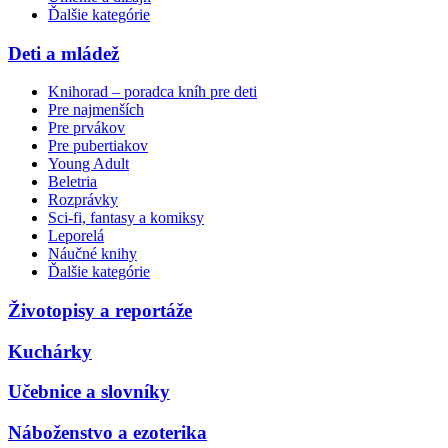
Ďalšie kategórie
Deti a mládež
Knihorad – poradca kníh pre deti
Pre najmenších
Pre prvákov
Pre pubertiakov
Young Adult
Beletria
Rozprávky
Sci-fi, fantasy a komiksy
Leporelá
Náučné knihy
Ďalšie kategórie
Životopisy a reportáže
Kuchárky
Učebnice a slovníky
Náboženstvo a ezoterika