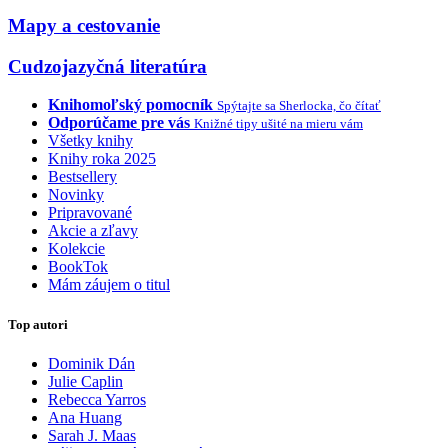
Mapy a cestovanie
Cudzojazyčná literatúra
Knihomoľský pomocník
Spýtajte sa Sherlocka, čo čítať
Odporúčame pre vás
Knižné tipy ušité na mieru vám
Všetky knihy
Knihy roka 2025
Bestsellery
Novinky
Pripravované
Akcie a zľavy
Kolekcie
BookTok
Mám záujem o titul
Top autori
Dominik Dán
Julie Caplin
Rebecca Yarros
Ana Huang
Sarah J. Maas