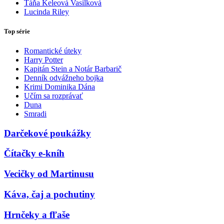
Táňa Keleová Vasilková
Lucinda Riley
Top série
Romantické úteky
Harry Potter
Kapitán Stein a Notár Barbarič
Denník odvážneho bojka
Krimi Dominika Dána
Učím sa rozprávať
Duna
Smradi
Darčekové poukážky
Čítačky e-kníh
Vecičky od Martinusu
Káva, čaj a pochutiny
Hrnčeky a fľaše