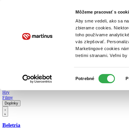
Doručenie
Kníhkupectvá
Knihovrátok
Poukážky
Knižný blog
Kontakt
Môžeme pracovať s cooki
Aby sme vedeli, ako sa na 
zbierame cookies. Niektor
E-knihy
Audioknihy
Hry
Filmy
Knihy
Doplnky
toho používame analytické
vás zlepšovať. Personaliz
Vyhľadávanie
Marketingové cookies nám 
tretími stranami. Veľmi b
Prihlásiť
Vyhľadávanie
Výber
Knihy
Potrebné
P
súhlasu
E-knihy
Audioknihy
Hry
Filmy
Doplnky
Beletria