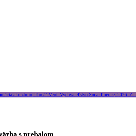
väzba s prebalom