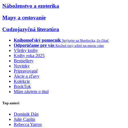
Náboženstvo a ezoterika
Mapy a cestovanie
Cudzojazyčná literatúra
Knihomoľský pomocník
Spýtajte sa Sherlocka, čo čítať
Odporúčame pre vás
Knižné tipy ušité na mieru vám
Všetky knihy
Knihy roka 2025
Bestsellery
Novinky
Pripravované
Akcie a zľavy
Kolekcie
BookTok
Mám záujem o titul
Top autori
Dominik Dán
Julie Caplin
Rebecca Yarros