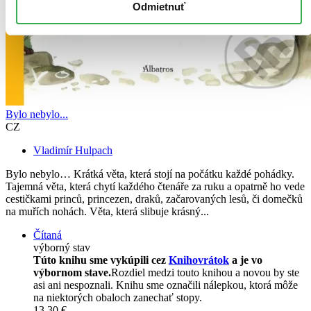
Odmietnuť
Bylo nebylo...
CZ
Vladimír Hulpach
Bylo nebylo… Krátká věta, která stojí na počátku každé pohádky.
Tajemná věta, která chytí každého čtenáře za ruku a opatrně ho vede
cestičkami princů, princezen, draků, začarovaných lesů, či domečků
na muřích nohách. Věta, která slibuje krásný...
Čítaná
výborný stav
Túto knihu sme vykúpili cez
Knihovrátok
a je vo
výbornom stave.
Rozdiel medzi touto knihou a novou by ste
asi ani nespoznali. Knihu sme označili nálepkou, ktorá môže
na niektorých obaloch zanechať stopy.
13,30 €