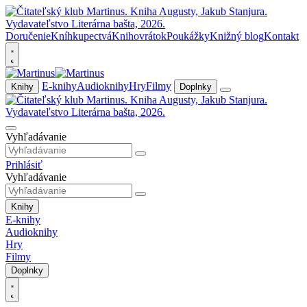
Doručenie
Kníhkupectvá
Knihovrátok
Poukážky
Knižný blog
Kontakt
E-knihy
Audioknihy
Hry
Filmy
Knihy
Doplnky
Vyhľadávanie
Prihlásiť
Vyhľadávanie
Knihy
E-knihy
Audioknihy
Hry
Filmy
Doplnky