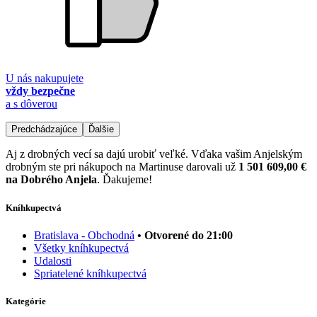
U nás nakupujete
vždy bezpečne
a s dôverou
Predchádzajúce
Ďalšie
Aj z drobných vecí sa dajú urobiť veľké. Vďaka vašim Anjelským
drobným ste pri nákupoch na Martinuse darovali už
1 501 609,00 €
na Dobrého Anjela
. Ďakujeme!
Kníhkupectvá
Bratislava - Obchodná
• Otvorené do 21:00
Všetky kníhkupectvá
Udalosti
Spriatelené kníhkupectvá
Kategórie