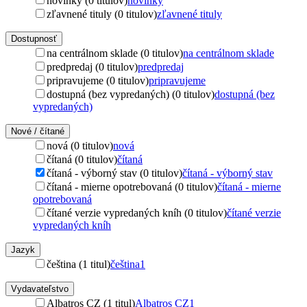
novinky (0 titulov)
novinky
zľavnené tituly (0 titulov)
zľavnené tituly
Dostupnosť
na centrálnom sklade (0 titulov)
na centrálnom sklade
predpredaj (0 titulov)
predpredaj
pripravujeme (0 titulov)
pripravujeme
dostupná (bez vypredaných) (0 titulov)
dostupná (bez
vypredaných)
Nové / čítané
nová (0 titulov)
nová
čítaná (0 titulov)
čítaná
čítaná - výborný stav (0 titulov)
čítaná - výborný stav
čítaná - mierne opotrebovaná (0 titulov)
čítaná - mierne
opotrebovaná
čítané verzie vypredaných kníh (0 titulov)
čítané verzie
vypredaných kníh
Jazyk
čeština (1 titul)
čeština
1
Vydavateľstvo
Albatros CZ (1 titul)
Albatros CZ
1