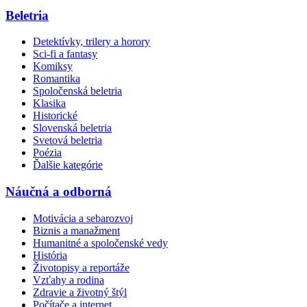
Beletria
Detektívky, trilery a horory
Sci-fi a fantasy
Komiksy
Romantika
Spoločenská beletria
Klasika
Historické
Slovenská beletria
Svetová beletria
Poézia
Ďalšie kategórie
Náučná a odborná
Motivácia a sebarozvoj
Biznis a manažment
Humanitné a spoločenské vedy
História
Životopisy a reportáže
Vzťahy a rodina
Zdravie a životný štýl
Počítače a internet