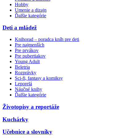
Hobby
Umenie a dizajn
Ďalšie kategórie
Deti a mládež
Knihorad – poradca kníh pre deti
Pre najmenších
Pre prvákov
Pre pubertiakov
Young Adult
Beletria
Rozprávky
Sci-fi, fantasy a komiksy
Leporelá
Náučné knihy
Ďalšie kategórie
Životopisy a reportáže
Kuchárky
Učebnice a slovníky