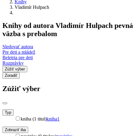
Knihy
Vladimír Hulpach
Knihy od autora Vladimír Hulpach pevná
väzba s prebalom
Sledovať autora
Pre deti a mládež
Beletria pre deti
Rozprávky
Zúžiť výber
Zoradiť
Zúžiť výber
Typ
kniha (1 titul)
kniha
1
Zobraziť iba