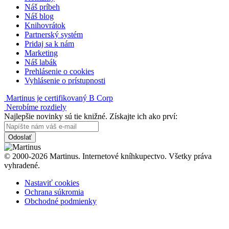
Náš príbeh
Náš blog
Knihovrátok
Partnerský systém
Pridaj sa k nám
Marketing
Náš labák
Prehlásenie o cookies
Vyhlásenie o prístupnosti
Martinus je certifikovaný B Corp
Nerobíme rozdiely
Najlepšie novinky sú tie knižné. Získajte ich ako prví:
Odoslať
© 2000-2026 Martinus. Internetové kníhkupectvo. Všetky práva
vyhradené.
Nastaviť cookies
Ochrana súkromia
Obchodné podmienky