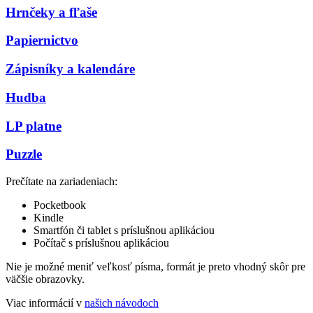
Hrnčeky a fľaše
Papiernictvo
Zápisníky a kalendáre
Hudba
LP platne
Puzzle
Prečítate na zariadeniach:
Pocketbook
Kindle
Smartfón či tablet s príslušnou aplikáciou
Počítač s príslušnou aplikáciou
Nie je možné meniť veľkosť písma, formát je preto vhodný skôr pre
väčšie obrazovky.
Viac informácií v
našich návodoch