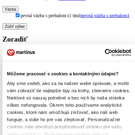
Väzba
pevná väzba s prebalom (1 titul)
pevná väzba s prebalom
1
Zúžiť výber
Zoradiť
Bestsellery
Top hodnotené
Môžeme pracovať s cookies a kontaktnými údajmi?
Novinky
Aby sme vedeli, ako sa na našom webe správate, a mohli
Najdrahšie
Najlacnejšie
vám zobraziť tie najlepšie tipy na knihy, zbierame cookies.
Najvyššia zľava
Niektoré sú naozaj potrebné a bez nich by naša stránka
vôbec nefungovala. Okrem toho používame analytické
Použité filtre
cookies, ktoré nám umožňujú zisťovať, ako náš web
Zrušiť filtre
funguje, a stále ho pre vás zlepšovať. Personalizačné
Pevná väzba s prebalom
čítané - výborný stav
cookies nám dovoľujú prispôsobovať stránku pre vašu
lepšiu orientáciu. Marketingové cookies nám zas