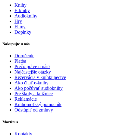
Knihy
E-knihy
Audioknihy
Hry
Filmy
Doplnky
Nakupujte u nás
Doručenie
Platba
Prečo práve u nás?
Najčastejšie otázky
Rezervácia v kníhkupectve
Ako čítať e-knihy
Ako počúvať audioknihy
Pre školy a knižnice
Reklamácie
Knihomoľský pomocník
Odstúpiť od zmluvy
Martinus
Kontakty