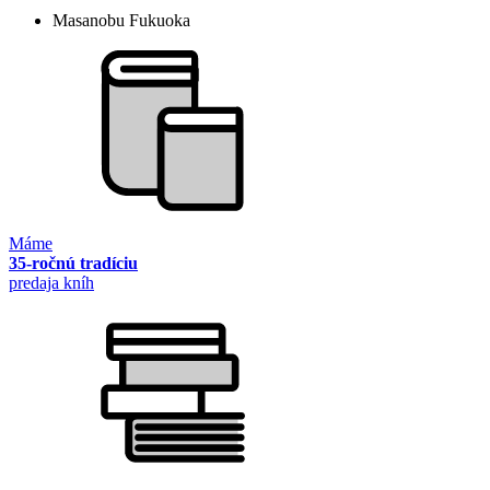
Masanobu Fukuoka
Máme
35-ročnú tradíciu
predaja kníh