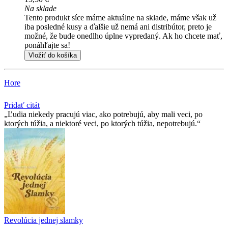
Na sklade
Tento produkt síce máme aktuálne na sklade, máme však už
iba posledné kusy a ďalšie už nemá ani distribútor, preto je
možné, že bude onedlho úplne vypredaný. Ak ho chcete mať,
ponáhľajte sa!
Vložiť do košíka
Hore
Pridať citát
Ľudia niekedy pracujú viac, ako potrebujú, aby mali veci, po
ktorých túžia, a niektoré veci, po ktorých túžia, nepotrebujú.
Revolúcia jednej slamky