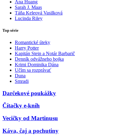
Ana Huang
Sarah J. Maas
Táňa Keleová Vasilková
Lucinda Riley
Top série
Romantické úteky
Harry Potter
Kapitán Stein a Notár Barbarič
Denník odvážneho bojka
Krimi Dominika Dána
Učím sa rozprávať
Duna
Smradi
Darčekové poukážky
Čítačky e-kníh
Vecičky od Martinusu
Káva, čaj a pochutiny