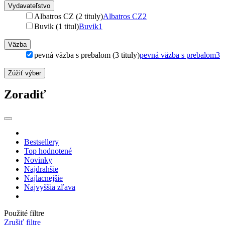
Vydavateľstvo
Albatros CZ (2 tituly)
Albatros CZ
2
Buvik (1 titul)
Buvik
1
Väzba
pevná väzba s prebalom (3 tituly)
pevná väzba s prebalom
3
Zúžiť výber
Zoradiť
Bestsellery
Top hodnotené
Novinky
Najdrahšie
Najlacnejšie
Najvyššia zľava
Použité filtre
Zrušiť filtre