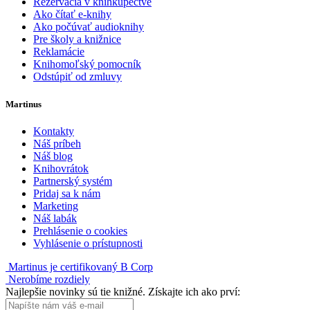
Rezervácia v kníhkupectve
Ako čítať e-knihy
Ako počúvať audioknihy
Pre školy a knižnice
Reklamácie
Knihomoľský pomocník
Odstúpiť od zmluvy
Martinus
Kontakty
Náš príbeh
Náš blog
Knihovrátok
Partnerský systém
Pridaj sa k nám
Marketing
Náš labák
Prehlásenie o cookies
Vyhlásenie o prístupnosti
Martinus je certifikovaný B Corp
Nerobíme rozdiely
Najlepšie novinky sú tie knižné. Získajte ich ako prví: