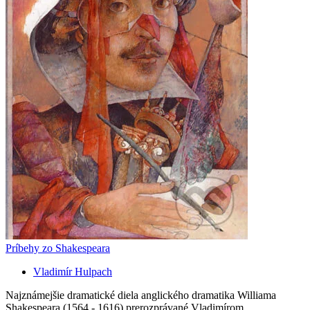
Príbehy zo Shakespeara
Vladimír Hulpach
Najznámejšie dramatické diela anglického dramatika Williama
Shakespeara (1564 - 1616) prerozprávané Vladimírom