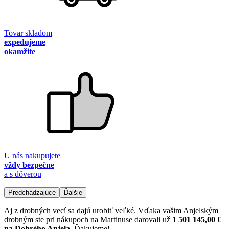
Tovar skladom
expedujeme
okamžite
U nás nakupujete
vždy bezpečne
a s dôverou
Predchádzajúce
Ďalšie
Aj z drobných vecí sa dajú urobiť veľké. Vďaka vašim Anjelským
drobným ste pri nákupoch na Martinuse darovali už
1 501 145,00 €
na Dobrého Anjela
. Ďakujeme!