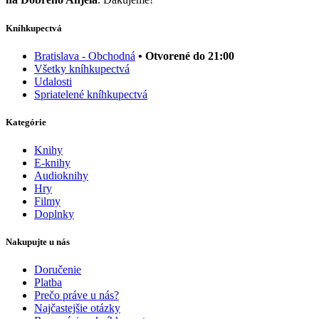
Kníhkupectvá
Bratislava - Obchodná
• Otvorené do 21:00
Všetky kníhkupectvá
Udalosti
Spriatelené kníhkupectvá
Kategórie
Knihy
E-knihy
Audioknihy
Hry
Filmy
Doplnky
Nakupujte u nás
Doručenie
Platba
Prečo práve u nás?
Najčastejšie otázky