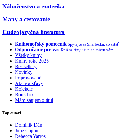
Náboženstvo a ezoterika
Mapy a cestovanie
Cudzojazyčná literatúra
Knihomoľský pomocník
Spýtajte sa Sherlocka, čo čítať
Odporúčame pre vás
Knižné tipy ušité na mieru vám
Všetky knihy
Knihy roka 2025
Bestsellery
Novinky
Pripravované
Akcie a zľavy
Kolekcie
BookTok
Mám záujem o titul
Top autori
Dominik Dán
Julie Caplin
Rebecca Yarros