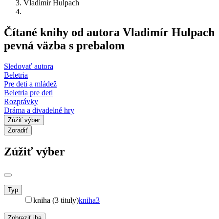
Vladimír Hulpach
Čítané knihy od autora Vladimír Hulpach
pevná väzba s prebalom
Sledovať autora
Beletria
Pre deti a mládež
Beletria pre deti
Rozprávky
Dráma a divadelné hry
Zúžiť výber
Zoradiť
Zúžiť výber
Typ
kniha (3 tituly)
kniha
3
Zobraziť iba