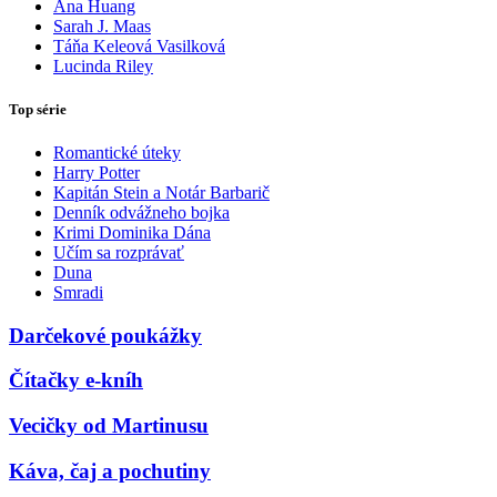
Ana Huang
Sarah J. Maas
Táňa Keleová Vasilková
Lucinda Riley
Top série
Romantické úteky
Harry Potter
Kapitán Stein a Notár Barbarič
Denník odvážneho bojka
Krimi Dominika Dána
Učím sa rozprávať
Duna
Smradi
Darčekové poukážky
Čítačky e-kníh
Vecičky od Martinusu
Káva, čaj a pochutiny