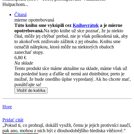
Hulpachom...
Čítaná
mierne opotrebovaná
Túto knihu sme vykúpili cez
Knihovrátok
a je mierne
opotrebovaná.
Na tejto knihe už síce poznať, že ju niekto
čítal, môže jej chýbať prebal, nie je však poškodená tak, aby
to akokoľvek znižovalo zážitok z jej obsahu. Knihu sme
označili nálepkou, ktorá môže na niektorých obaloch
zanechať stopy.
6,80 €
Na sklade
Tento produkt síce máme aktuálne na sklade, máme však už
iba posledné kusy a ďalšie už nemá ani distribútor, preto je
možné, že bude onedlho úplne vypredaný. Ak ho chcete mať,
ponáhľajte sa!
Vložiť do košíka
Hore
Pridať citát
Pokud ti, co prohrají, dokáží využít, čemu je jejich protivníci naučí,
pak ano, mohou z nich být z dlouhodobějšího hlediska vítězové.