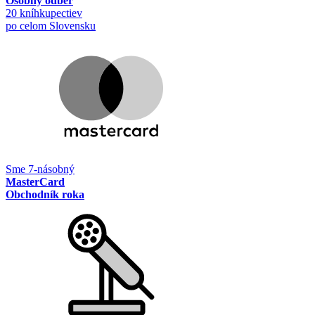
Osobný odber
20 kníhkupectiev
po celom Slovensku
Sme 7-násobný
MasterCard
Obchodník roka