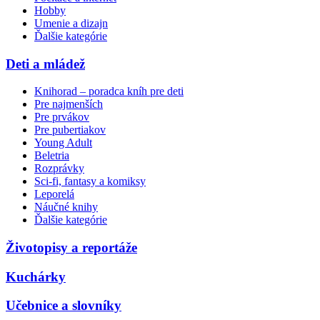
Hobby
Umenie a dizajn
Ďalšie kategórie
Deti a mládež
Knihorad – poradca kníh pre deti
Pre najmenších
Pre prvákov
Pre pubertiakov
Young Adult
Beletria
Rozprávky
Sci-fi, fantasy a komiksy
Leporelá
Náučné knihy
Ďalšie kategórie
Životopisy a reportáže
Kuchárky
Učebnice a slovníky