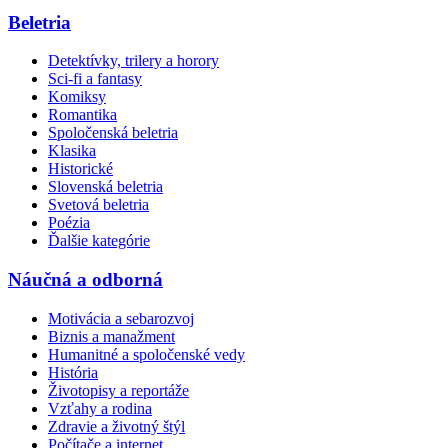
Beletria
Detektívky, trilery a horory
Sci-fi a fantasy
Komiksy
Romantika
Spoločenská beletria
Klasika
Historické
Slovenská beletria
Svetová beletria
Poézia
Ďalšie kategórie
Náučná a odborná
Motivácia a sebarozvoj
Biznis a manažment
Humanitné a spoločenské vedy
História
Životopisy a reportáže
Vzťahy a rodina
Zdravie a životný štýl
Počítače a internet