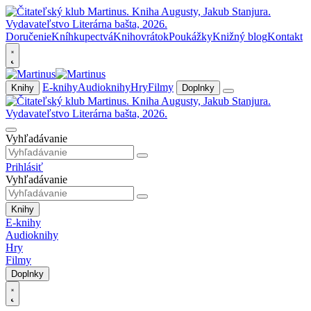
Doručenie
Kníhkupectvá
Knihovrátok
Poukážky
Knižný blog
Kontakt
E-knihy
Audioknihy
Hry
Filmy
Knihy
Doplnky
Vyhľadávanie
Prihlásiť
Vyhľadávanie
Knihy
E-knihy
Audioknihy
Hry
Filmy
Doplnky