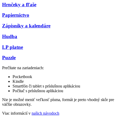
Hrnčeky a fľaše
Papiernictvo
Zápisníky a kalendáre
Hudba
LP platne
Puzzle
Prečítate na zariadeniach:
Pocketbook
Kindle
Smartfón či tablet s príslušnou aplikáciou
Počítač s príslušnou aplikáciou
Nie je možné meniť veľkosť písma, formát je preto vhodný skôr pre
väčšie obrazovky.
Viac informácií v
našich návodoch