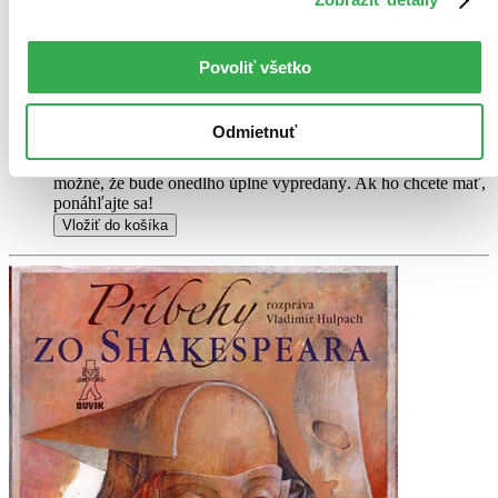
opotrebovaná.
Na tejto knihe už síce poznať, že ju niekto
čítal, môže jej chýbať prebal, nie je však poškodená tak, aby
to akokoľvek znižovalo zážitok z jej obsahu. Knihu sme
označili nálepkou, ktorá môže na niektorých obaloch
Povoliť všetko
zanechať stopy.
12,00 €
Na sklade
Odmietnuť
Tento produkt síce máme aktuálne na sklade, máme však už
iba posledné kusy a ďalšie už nemá ani distribútor, preto je
možné, že bude onedlho úplne vypredaný. Ak ho chcete mať,
ponáhľajte sa!
Vložiť do košíka