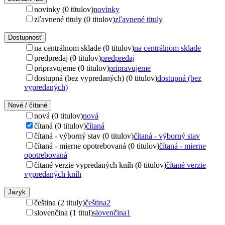
novinky (0 titulov)
novinky
zľavnené tituly (0 titulov)
zľavnené tituly
Dostupnosť
na centrálnom sklade (0 titulov)
na centrálnom sklade
predpredaj (0 titulov)
predpredaj
pripravujeme (0 titulov)
pripravujeme
dostupná (bez vypredaných) (0 titulov)
dostupná (bez
vypredaných)
Nové / čítané
nová (0 titulov)
nová
čítaná (0 titulov)
čítaná
čítaná - výborný stav (0 titulov)
čítaná - výborný stav
čítaná - mierne opotrebovaná (0 titulov)
čítaná - mierne
opotrebovaná
čítané verzie vypredaných kníh (0 titulov)
čítané verzie
vypredaných kníh
Jazyk
čeština (2 tituly)
čeština
2
slovenčina (1 titul)
slovenčina
1