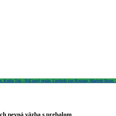
ach pevná väzba s prebalom