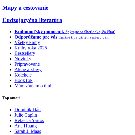
Mapy a cestovanie
Cudzojazyčná literatúra
Knihomoľský pomocník
Spýtajte sa Sherlocka, čo čítať
Odporúčame pre vás
Knižné tipy ušité na mieru vám
Všetky knihy
Knihy roka 2025
Bestsellery
Novinky
Pripravované
Akcie a zľavy
Kolekcie
BookTok
Mám záujem o titul
Top autori
Dominik Dán
Julie Caplin
Rebecca Yarros
Ana Huang
Sarah J. Maas