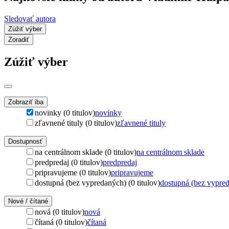
Sledovať autora
Zúžiť výber
Zoradiť
Zúžiť výber
Zobraziť iba
novinky (0 titulov)
novinky
zľavnené tituly (0 titulov)
zľavnené tituly
Dostupnosť
na centrálnom sklade (0 titulov)
na centrálnom sklade
predpredaj (0 titulov)
predpredaj
pripravujeme (0 titulov)
pripravujeme
dostupná (bez vypredaných) (0 titulov)
dostupná (bez vypre
Nové / čítané
nová (0 titulov)
nová
čítaná (0 titulov)
čítaná