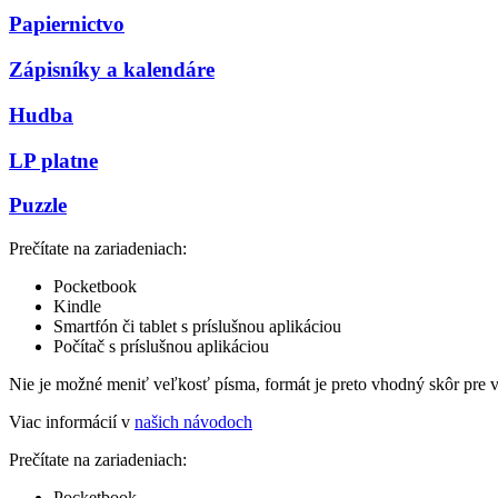
Papiernictvo
Zápisníky a kalendáre
Hudba
LP platne
Puzzle
Prečítate na zariadeniach:
Pocketbook
Kindle
Smartfón či tablet s príslušnou aplikáciou
Počítač s príslušnou aplikáciou
Nie je možné meniť veľkosť písma, formát je preto vhodný skôr pre 
Viac informácií v
našich návodoch
Prečítate na zariadeniach:
Pocketbook