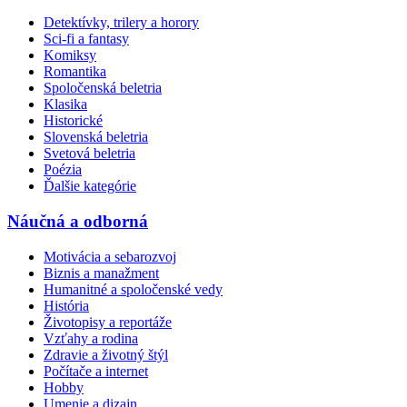
Detektívky, trilery a horory
Sci-fi a fantasy
Komiksy
Romantika
Spoločenská beletria
Klasika
Historické
Slovenská beletria
Svetová beletria
Poézia
Ďalšie kategórie
Náučná a odborná
Motivácia a sebarozvoj
Biznis a manažment
Humanitné a spoločenské vedy
História
Životopisy a reportáže
Vzťahy a rodina
Zdravie a životný štýl
Počítače a internet
Hobby
Umenie a dizajn