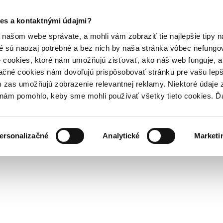
es a kontaktnými údajmi?
našom webe správate, a mohli vám zobraziť tie najlepšie tipy n
é sú naozaj potrebné a bez nich by naša stránka vôbec nefung
 cookies, ktoré nám umožňujú zisťovať, ako náš web funguje, a 
ačné cookies nám dovoľujú prispôsobovať stránku pre vašu lepši
zas umožňujú zobrazenie relevantnej reklamy. Niektoré údaje z
y nám pomohlo, keby sme mohli používať všetky tieto cookies. 
ersonalizačné
Analytické
Marketi