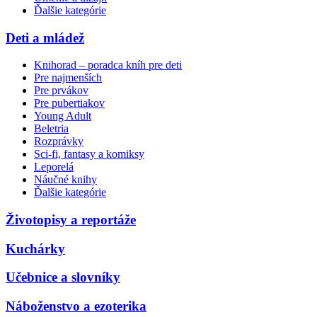
Ďalšie kategórie
Deti a mládež
Knihorad – poradca kníh pre deti
Pre najmenších
Pre prvákov
Pre pubertiakov
Young Adult
Beletria
Rozprávky
Sci-fi, fantasy a komiksy
Leporelá
Náučné knihy
Ďalšie kategórie
Životopisy a reportáže
Kuchárky
Učebnice a slovníky
Náboženstvo a ezoterika