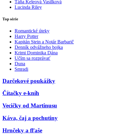
Táňa Keleová Vasilková
Lucinda Riley
Top série
Romantické úteky
Harry Potter
Kapitán Stein a Notár Barbarič
Denník odvážneho bojka
Krimi Dominika Dána
Učím sa rozprávať
Duna
Smradi
Darčekové poukážky
Čítačky e-kníh
Vecičky od Martinusu
Káva, čaj a pochutiny
Hrnčeky a fľaše