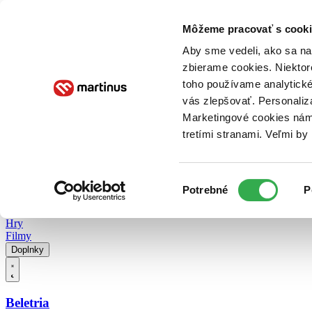
Doručenie
Kníhkupectvá
Knihovrátok
Poukážky
Knižný blog
Kontakt
Môžeme pracovať s cooki
Aby sme vedeli, ako sa na 
zbierame cookies. Niektor
E-knihy
Audioknihy
Hry
Filmy
Knihy
Doplnky
toho používame analytické
vás zlepšovať. Personaliz
Vyhľadávanie
Marketingové cookies nám 
tretími stranami. Veľmi b
Prihlásiť
Vyhľadávanie
Výber
Knihy
Potrebné
P
súhlasu
E-knihy
Audioknihy
Hry
Filmy
Doplnky
Beletria