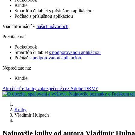
Kindle
Smartfón či tablet s príslušnou aplikáciou
Počítač s príslušnou aplikáciou
Viac informácií v
našich návodoch
Prečítate na:
Pocketbook
Smartfón či tablet
s podporovanou aplikáciou
Počítač
s podporovanou aplikáciou
Neprečítate na:
Kindle
Ako čítať e-knihy zabezpečené cez Adobe DRM?
Knihy
Vladimír Hulpach
Najnovšie knihy od autora Vladimír Hulp