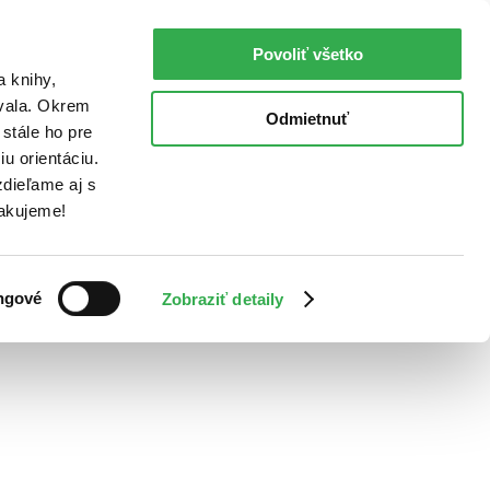
Povoliť všetko
a knihy,
ovala. Okrem
Odmietnuť
stále ho pre
u orientáciu.
dieľame aj s
Ďakujeme!
ngové
Zobraziť detaily