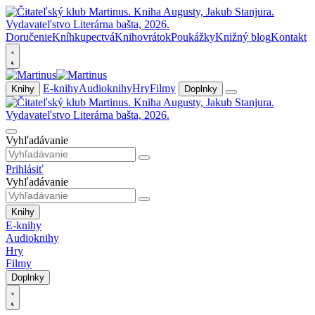
Doručenie
Kníhkupectvá
Knihovrátok
Poukážky
Knižný blog
Kontakt
E-knihy
Audioknihy
Hry
Filmy
Knihy
Doplnky
Vyhľadávanie
Prihlásiť
Vyhľadávanie
Knihy
E-knihy
Audioknihy
Hry
Filmy
Doplnky