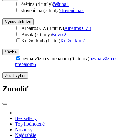
čeština (4 tituly)
čeština
4
slovenčina (2 tituly)
slovenčina
2
Vydavateľstvo
Albatros CZ (3 tituly)
Albatros CZ
3
Buvik (2 tituly)
Buvik
2
Knižní klub (1 titul)
Knižní klub
1
Väzba
pevná väzba s prebalom (6 titulov)
pevná väzba s
prebalom
6
Zúžiť výber
Zoradiť
Bestsellery
Top hodnotené
Novinky
Najdrahšie