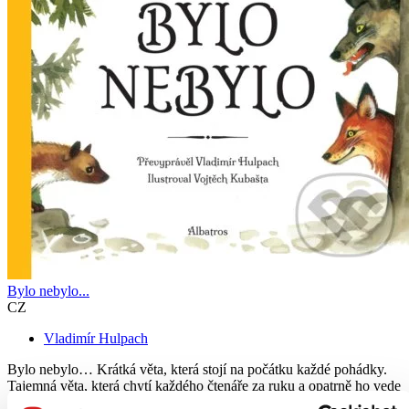
Bylo nebylo...
CZ
Vladimír Hulpach
Bylo nebylo… Krátká věta, která stojí na počátku každé pohádky.
Tajemná věta, která chytí každého čtenáře za ruku a opatrně ho vede
cestičkami princů, princezen, draků, začarovaných lesů, či domečků