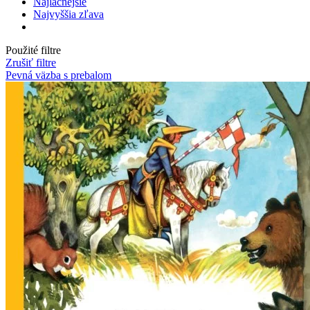
Najlacnejšie
Najvyššia zľava
Použité filtre
Zrušiť filtre
Pevná väzba s prebalom