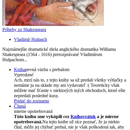
Príbehy zo Shakespeara
Vladimír Hulpach
Najznámejšie dramatické diela anglického dramatika Williama
Shakespeara (1564 - 1616) prerozprávané Vladimírom
Hulpachom...
Kniha
pevná väzba s prebalom
Vypredané
Ach, mrzí nás to, z tejto knihy sa už predali všetky výtlačky a
nemáme ju na sklade my ani vydavateľ :( Teoreticky však
môžete mať šťastie v niektorých iných obchodoch, ktoré ešte
nepredali posledné kusy.
Pridať do zoznamu
Čítaná
mierne opotrebovaná
Túto knihu sme vykúpili cez
Knihovrátok
a je mierne
opotrebovaná.
Na tejto knihe už síce poznať, že ju niekto
čítal, môže jej chýbať prebal, nie je však poškodená tak, aby