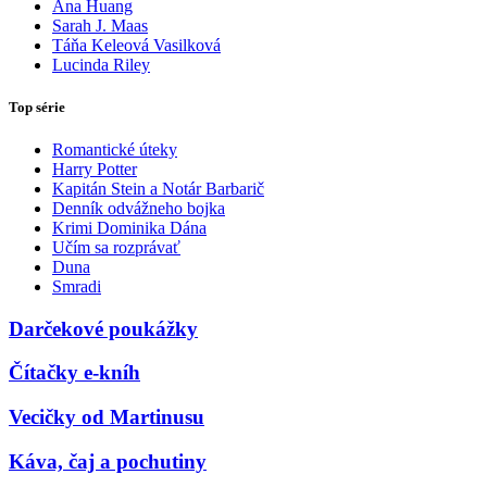
Ana Huang
Sarah J. Maas
Táňa Keleová Vasilková
Lucinda Riley
Top série
Romantické úteky
Harry Potter
Kapitán Stein a Notár Barbarič
Denník odvážneho bojka
Krimi Dominika Dána
Učím sa rozprávať
Duna
Smradi
Darčekové poukážky
Čítačky e-kníh
Vecičky od Martinusu
Káva, čaj a pochutiny