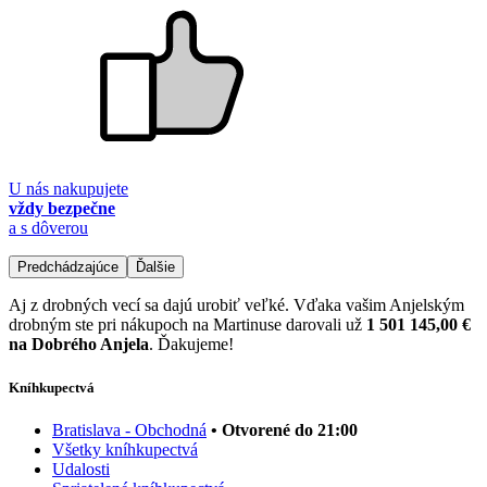
U nás nakupujete
vždy bezpečne
a s dôverou
Predchádzajúce
Ďalšie
Aj z drobných vecí sa dajú urobiť veľké. Vďaka vašim Anjelským
drobným ste pri nákupoch na Martinuse darovali už
1 501 145,00 €
na Dobrého Anjela
. Ďakujeme!
Kníhkupectvá
Bratislava - Obchodná
• Otvorené do 21:00
Všetky kníhkupectvá
Udalosti