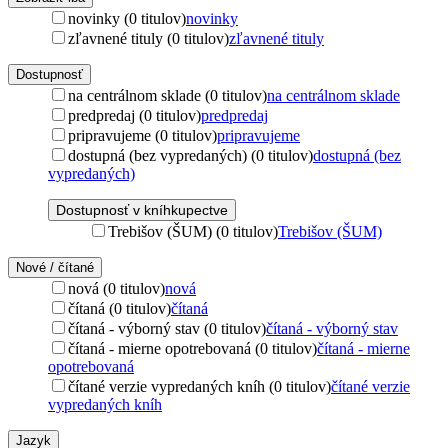
novinky (0 titulov)
novinky
zľavnené tituly (0 titulov)
zľavnené tituly
Dostupnosť
na centrálnom sklade (0 titulov)
na centrálnom sklade
predpredaj (0 titulov)
predpredaj
pripravujeme (0 titulov)
pripravujeme
dostupná (bez vypredaných) (0 titulov)
dostupná (bez
vypredaných)
Dostupnosť v kníhkupectve
Trebišov (ŠUM) (0 titulov)
Trebišov (ŠUM)
Nové / čítané
nová (0 titulov)
nová
čítaná (0 titulov)
čítaná
čítaná - výborný stav (0 titulov)
čítaná - výborný stav
čítaná - mierne opotrebovaná (0 titulov)
čítaná - mierne
opotrebovaná
čítané verzie vypredaných kníh (0 titulov)
čítané verzie
vypredaných kníh
Jazyk