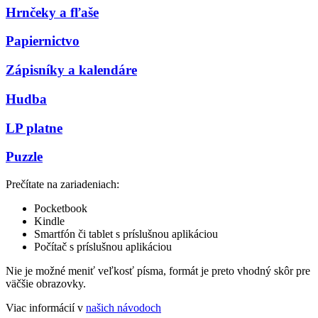
Hrnčeky a fľaše
Papiernictvo
Zápisníky a kalendáre
Hudba
LP platne
Puzzle
Prečítate na zariadeniach:
Pocketbook
Kindle
Smartfón či tablet s príslušnou aplikáciou
Počítač s príslušnou aplikáciou
Nie je možné meniť veľkosť písma, formát je preto vhodný skôr pre
väčšie obrazovky.
Viac informácií v
našich návodoch