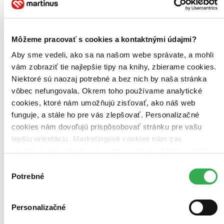
na muřích nohách. Věta, která slibuje krásný...
Kniha
pevná väzba s prebalom
19,80 €
Môžeme pracovať s cookies a kontaktnými údajmi?
Do 6 – 11 dní
Tento produkt momentálne nemáme na sklade, ale zvyčajne
Aby sme vedeli, ako sa na našom webe správate, a mohli
vám ho vieme zabezpečiť a odoslať do 6 – 11 dní. A
vám zobraziť tie najlepšie tipy na knihy, zbierame cookies.
posnažíme sa aj trochu rýchlejšie!
Pridať do zoznamu
Niektoré sú naozaj potrebné a bez nich by naša stránka
Vložiť do košíka
vôbec nefungovala. Okrem toho používame analytické
Čítaná
cookies, ktoré nám umožňujú zisťovať, ako náš web
výborný stav
Túto knihu sme vykúpili cez
Knihovrátok
a je vo
funguje, a stále ho pre vás zlepšovať. Personalizačné
výbornom stave.
Rozdiel medzi touto knihou a novou by ste
cookies nám dovoľujú prispôsobovať stránku pre vašu
asi ani nespoznali. Knihu sme označili nálepkou, ktorá môže
lepšiu orientáciu. Marketingové cookies nám zas
na niektorých obaloch zanechať stopy.
13,30 €
umožňujú zobrazenie relevantnej reklamy. Niektoré údaje
Na sklade
zdieľame aj s tretími stranami. Veľmi by nám pomohlo,
Výber
Tento produkt síce máme aktuálne na sklade, máme však už
keby sme mohli používať všetky tieto cookies. Ďakujeme!
Potrebné
iba posledné kusy a ďalšie už nemá ani distribútor, preto je
súhlasu
možné, že bude onedlho úplne vypredaný. Ak ho chcete mať,
ponáhľajte sa!
Vložiť do košíka
Personalizačné