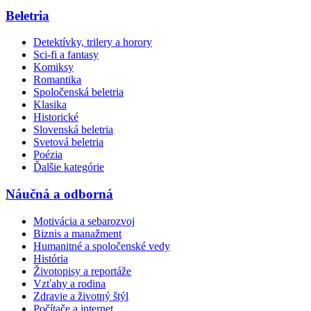
Beletria
Detektívky, trilery a horory
Sci-fi a fantasy
Komiksy
Romantika
Spoločenská beletria
Klasika
Historické
Slovenská beletria
Svetová beletria
Poézia
Ďalšie kategórie
Náučná a odborná
Motivácia a sebarozvoj
Biznis a manažment
Humanitné a spoločenské vedy
História
Životopisy a reportáže
Vzťahy a rodina
Zdravie a životný štýl
Počítače a internet