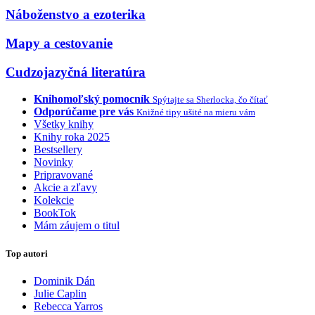
Náboženstvo a ezoterika
Mapy a cestovanie
Cudzojazyčná literatúra
Knihomoľský pomocník
Spýtajte sa Sherlocka, čo čítať
Odporúčame pre vás
Knižné tipy ušité na mieru vám
Všetky knihy
Knihy roka 2025
Bestsellery
Novinky
Pripravované
Akcie a zľavy
Kolekcie
BookTok
Mám záujem o titul
Top autori
Dominik Dán
Julie Caplin
Rebecca Yarros