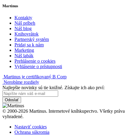
Martinus
Kontakty
Náš príbeh
Náš blog
Knihovrátok
Partnerský systém
Pridaj sa k nám
Marketing
Náš labák
Prehlásenie o cookies
Vyhlásenie o prístupnosti
Martinus je certifikovaný B Corp
Nerobíme rozdiely
Najlepšie novinky sú tie knižné. Získajte ich ako prví:
Odoslať
© 2000-2026 Martinus. Internetové kníhkupectvo. Všetky práva
vyhradené.
Nastaviť cookies
Ochrana súkromia