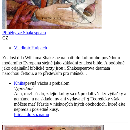
Příběhy ze Shakespeara
CZ
Vladimír Hulpach
Znalost díla Williama Shakespeara patří do kulturního povědomí
moderního Evropana stejně jako základní znalost bible. A podobně
jako originální biblické texty jsou i Shakespearova dramata
náročnou četbou, a to především pro mládež...
Kniha
pevná väzba s prebalom
Vypredané
Ach, mrzí nás to, z tejto knihy sa už predali všetky výtlačky a
nemáme ju na sklade my ani vydavateľ :( Teoreticky však
môžete mať šťastie v niektorých iných obchodoch, ktoré ešte
nepredali posledné kusy.
Pridať do zoznamu