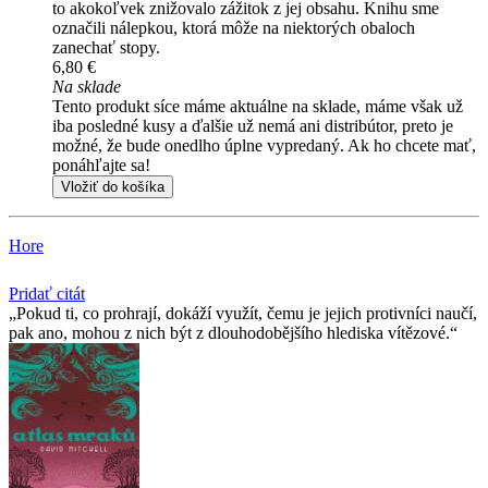
to akokoľvek znižovalo zážitok z jej obsahu. Knihu sme
označili nálepkou, ktorá môže na niektorých obaloch
zanechať stopy.
6,80 €
Na sklade
Tento produkt síce máme aktuálne na sklade, máme však už
iba posledné kusy a ďalšie už nemá ani distribútor, preto je
možné, že bude onedlho úplne vypredaný. Ak ho chcete mať,
ponáhľajte sa!
Vložiť do košíka
Hore
Pridať citát
Pokud ti, co prohrají, dokáží využít, čemu je jejich protivníci naučí,
pak ano, mohou z nich být z dlouhodobějšího hlediska vítězové.