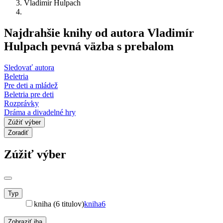
Vladimír Hulpach
Najdrahšie knihy od autora Vladimír
Hulpach pevná väzba s prebalom
Sledovať autora
Beletria
Pre deti a mládež
Beletria pre deti
Rozprávky
Dráma a divadelné hry
Zúžiť výber
Zoradiť
Zúžiť výber
Typ
kniha (6 titulov)
kniha
6
Zobraziť iba