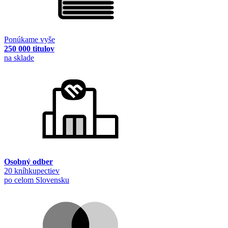
Ponúkame vyše
250 000 titulov
na sklade
Osobný odber
20 kníhkupectiev
po celom Slovensku