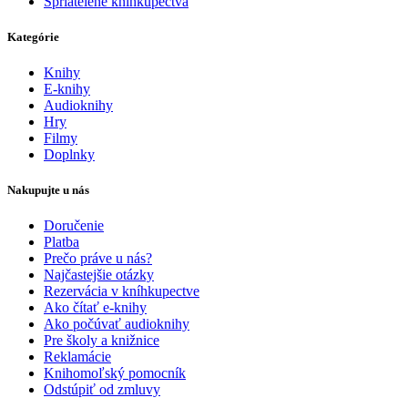
Spriatelené kníhkupectvá
Kategórie
Knihy
E-knihy
Audioknihy
Hry
Filmy
Doplnky
Nakupujte u nás
Doručenie
Platba
Prečo práve u nás?
Najčastejšie otázky
Rezervácia v kníhkupectve
Ako čítať e-knihy
Ako počúvať audioknihy
Pre školy a knižnice
Reklamácie
Knihomoľský pomocník
Odstúpiť od zmluvy