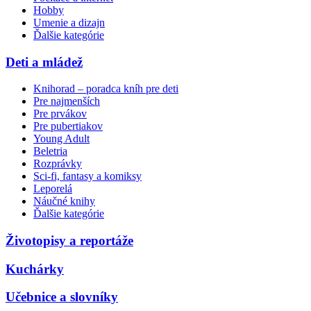
Hobby
Umenie a dizajn
Ďalšie kategórie
Deti a mládež
Knihorad – poradca kníh pre deti
Pre najmenších
Pre prvákov
Pre pubertiakov
Young Adult
Beletria
Rozprávky
Sci-fi, fantasy a komiksy
Leporelá
Náučné knihy
Ďalšie kategórie
Životopisy a reportáže
Kuchárky
Učebnice a slovníky