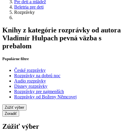
Pre deti a mládež
Beletria pre deti
Rozprávky
Knihy z kategórie rozprávky od autora
Vladimír Hulpach pevná väzba s
prebalom
Populárne filtre
České rozprávky
Rozprávky na dobrú noc
Audio rozprávky
Disney rozprávky
Rozprávky pre najmenších
Rozprávky od Boženy Němcovej
Zúžiť výber
Zoradiť
Zúžiť výber