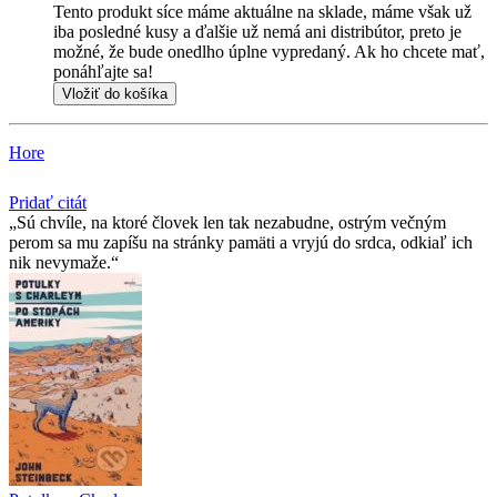
Tento produkt síce máme aktuálne na sklade, máme však už
iba posledné kusy a ďalšie už nemá ani distribútor, preto je
možné, že bude onedlho úplne vypredaný. Ak ho chcete mať,
ponáhľajte sa!
Vložiť do košíka
Hore
Pridať citát
Sú chvíle, na ktoré človek len tak nezabudne, ostrým večným
perom sa mu zapíšu na stránky pamäti a vryjú do srdca, odkiaľ ich
nik nevymaže.