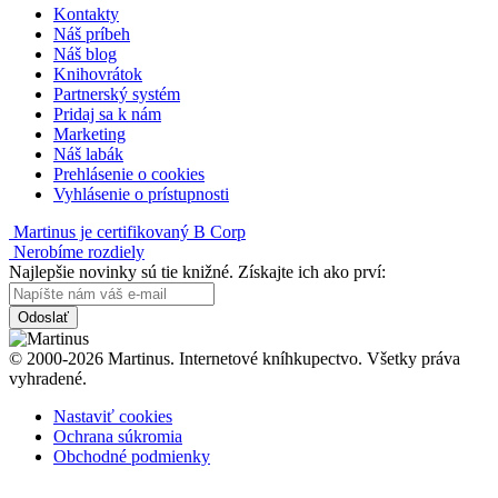
Kontakty
Náš príbeh
Náš blog
Knihovrátok
Partnerský systém
Pridaj sa k nám
Marketing
Náš labák
Prehlásenie o cookies
Vyhlásenie o prístupnosti
Martinus je certifikovaný B Corp
Nerobíme rozdiely
Najlepšie novinky sú tie knižné. Získajte ich ako prví:
Odoslať
© 2000-2026 Martinus. Internetové kníhkupectvo. Všetky práva
vyhradené.
Nastaviť cookies
Ochrana súkromia
Obchodné podmienky