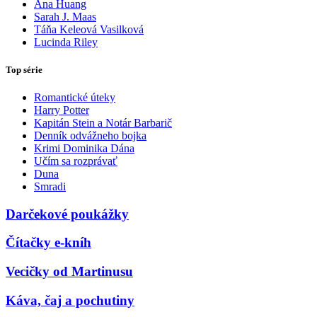
Ana Huang
Sarah J. Maas
Táňa Keleová Vasilková
Lucinda Riley
Top série
Romantické úteky
Harry Potter
Kapitán Stein a Notár Barbarič
Denník odvážneho bojka
Krimi Dominika Dána
Učím sa rozprávať
Duna
Smradi
Darčekové poukážky
Čítačky e-kníh
Vecičky od Martinusu
Káva, čaj a pochutiny