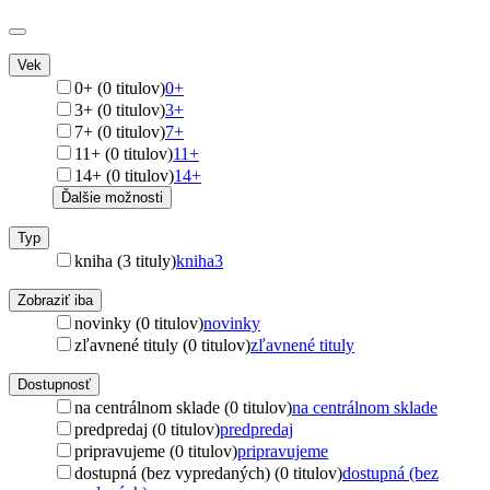
Vek
0+ (0 titulov)
0+
3+ (0 titulov)
3+
7+ (0 titulov)
7+
11+ (0 titulov)
11+
14+ (0 titulov)
14+
Ďalšie možnosti
Typ
kniha (3 tituly)
kniha
3
Zobraziť iba
novinky (0 titulov)
novinky
zľavnené tituly (0 titulov)
zľavnené tituly
Dostupnosť
na centrálnom sklade (0 titulov)
na centrálnom sklade
predpredaj (0 titulov)
predpredaj
pripravujeme (0 titulov)
pripravujeme
dostupná (bez vypredaných) (0 titulov)
dostupná (bez