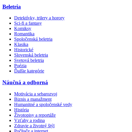
Beletria
Detektívky, trilery a horory
Sci-fi a fantasy
Komiksy
Romantika
Spoločenská beletria
Klasika
Historické
Slovenská beletria
Svetová beletria
Poézia
Ďalšie kategórie
Náučná a odborná
Motivácia a sebarozvoj
Biznis a manažment
Humanitné a spoločenské vedy
História
Životopisy a reportáže
Vzťahy a rodina
Zdravie a životný štýl
Počítače a internet