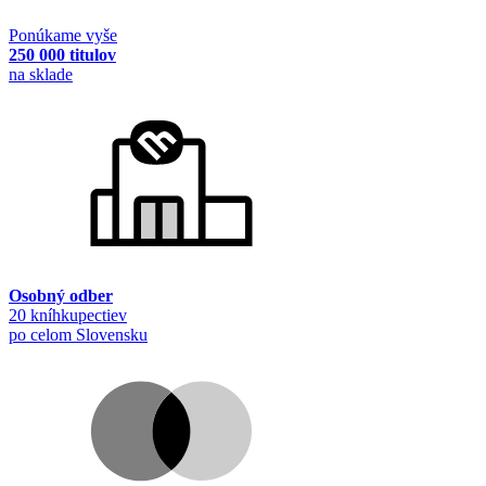
Ponúkame vyše
250 000 titulov
na sklade
Osobný odber
20 kníhkupectiev
po celom Slovensku