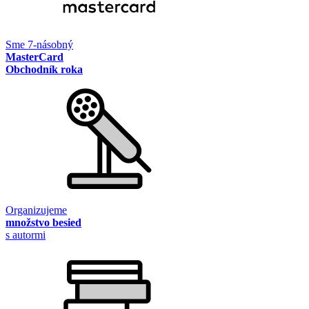
Sme 7-násobný
MasterCard
Obchodník roka
Organizujeme
množstvo besied
s autormi