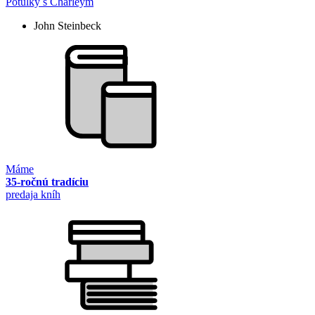
Potulky s Charleym
John Steinbeck
Máme
35-ročnú tradíciu
predaja kníh