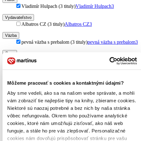
Vladimír Hulpach (3 tituly)
Vladimír Hulpach
3
Vydavateľstvo
Albatros CZ (3 tituly)
Albatros CZ
3
Väzba
pevná väzba s prebalom (3 tituly)
pevná väzba s prebalom
3
Cena
Do 4 € (0 titulov)
Do 4 €
Od 4 do 8 € (0 titulov)
Od 4 do 8 €
Od 8 do 12 € (0 titulov)
Od 8 do 12 €
Od 12 do 16 € (0 titulov)
Od 12 do 16 €
Môžeme pracovať s cookies a kontaktnými údajmi?
Viac ako 16 € (0 titulov)
Viac ako 16 €
Ďalšie možnosti
Aby sme vedeli, ako sa na našom webe správate, a mohli
vám zobraziť tie najlepšie tipy na knihy, zbierame cookies.
Zúžiť výber
Niektoré sú naozaj potrebné a bez nich by naša stránka
Zoradiť
vôbec nefungovala. Okrem toho používame analytické
cookies, ktoré nám umožňujú zisťovať, ako náš web
funguje, a stále ho pre vás zlepšovať. Personalizačné
cookies nám dovoľujú prispôsobovať stránku pre vašu