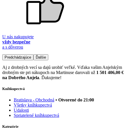
U nás nakupujete
vždy bezpečne
a s dôverou
Predchádzajúce
Ďalšie
Aj z drobných vecí sa dajú urobiť veľké. Vďaka vašim Anjelským
drobným ste pri nákupoch na Martinuse darovali už
1 501 406,00 €
na Dobrého Anjela
. Ďakujeme!
Kníhkupectvá
Bratislava - Obchodná
• Otvorené do 21:00
Všetky kníhkupectvá
Udalosti
Spriatelené kníhkupectvá
Kategórie