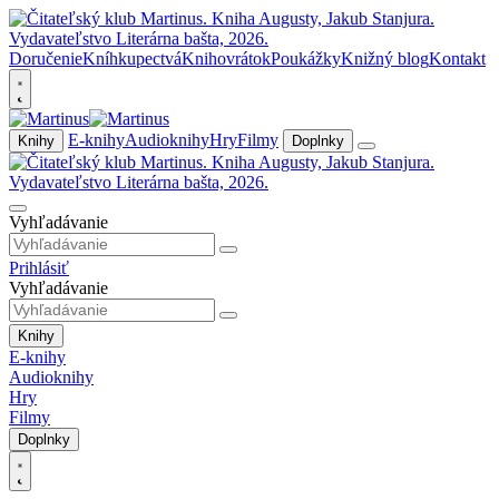
Doručenie
Kníhkupectvá
Knihovrátok
Poukážky
Knižný blog
Kontakt
E-knihy
Audioknihy
Hry
Filmy
Knihy
Doplnky
Vyhľadávanie
Prihlásiť
Vyhľadávanie
Knihy
E-knihy
Audioknihy
Hry
Filmy
Doplnky