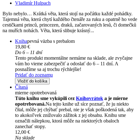
Vladimír Hulpach
Bylo nebylo… Krátká věta, která stojí na počátku každé pohádky.
Tajemná věta, která chytí každého čtenáře za ruku a opatrně ho vede
cestičkami princů, princezen, draků, začarovaných lesů, či domečků
na muřích nohách. Věta, která slibuje krásný...
Kniha
pevná väzba s prebalom
19,80 €
Do 6 – 11 dní
Tento produkt momentálne nemáme na sklade, ale zvyčajne
vám ho vieme zabezpečiť a odoslať do 6 – 11 dní. A
posnažíme sa aj trochu rýchlejšie!
Pridať do zoznamu
Vložiť do košíka
Čítaná
mierne opotrebovaná
Túto knihu sme vykúpili cez
Knihovrátok
a je mierne
opotrebovaná.
Na tejto knihe už síce poznať, že ju niekto
čítal, môže jej chýbať prebal, nie je však poškodená tak, aby
to akokoľvek znižovalo zážitok z jej obsahu. Knihu sme
označili nálepkou, ktorá môže na niektorých obaloch
zanechať stopy.
12,00 €
Na sklade