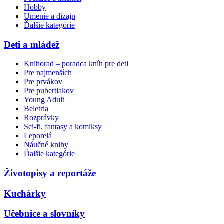
Hobby
Umenie a dizajn
Ďalšie kategórie
Deti a mládež
Knihorad – poradca kníh pre deti
Pre najmenších
Pre prvákov
Pre pubertiakov
Young Adult
Beletria
Rozprávky
Sci-fi, fantasy a komiksy
Leporelá
Náučné knihy
Ďalšie kategórie
Životopisy a reportáže
Kuchárky
Učebnice a slovníky