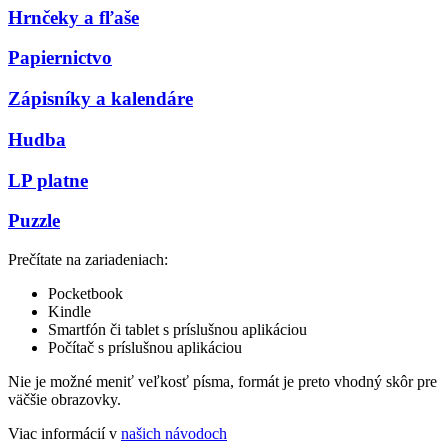
Hrnčeky a fľaše
Papiernictvo
Zápisníky a kalendáre
Hudba
LP platne
Puzzle
Prečítate na zariadeniach:
Pocketbook
Kindle
Smartfón či tablet s príslušnou aplikáciou
Počítač s príslušnou aplikáciou
Nie je možné meniť veľkosť písma, formát je preto vhodný skôr pre
väčšie obrazovky.
Viac informácií v
našich návodoch