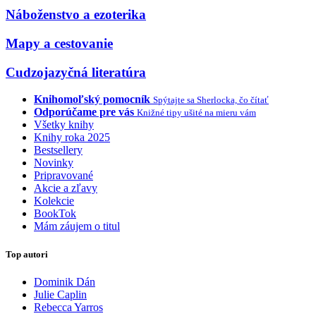
Náboženstvo a ezoterika
Mapy a cestovanie
Cudzojazyčná literatúra
Knihomoľský pomocník
Spýtajte sa Sherlocka, čo čítať
Odporúčame pre vás
Knižné tipy ušité na mieru vám
Všetky knihy
Knihy roka 2025
Bestsellery
Novinky
Pripravované
Akcie a zľavy
Kolekcie
BookTok
Mám záujem o titul
Top autori
Dominik Dán
Julie Caplin
Rebecca Yarros