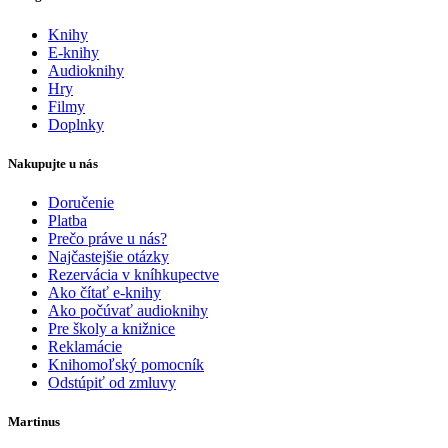
Knihy
E-knihy
Audioknihy
Hry
Filmy
Doplnky
Nakupujte u nás
Doručenie
Platba
Prečo práve u nás?
Najčastejšie otázky
Rezervácia v kníhkupectve
Ako čítať e-knihy
Ako počúvať audioknihy
Pre školy a knižnice
Reklamácie
Knihomoľský pomocník
Odstúpiť od zmluvy
Martinus