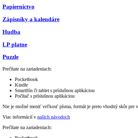
Papiernictvo
Zápisníky a kalendáre
Hudba
LP platne
Puzzle
Prečítate na zariadeniach:
Pocketbook
Kindle
Smartfón či tablet s príslušnou aplikáciou
Počítač s príslušnou aplikáciou
Nie je možné meniť veľkosť písma, formát je preto vhodný skôr pre 
Viac informácií v
našich návodoch
Prečítate na zariadeniach:
Pocketbook