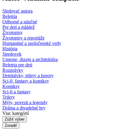
Sledovať autora
Beletria
Odborné a náučné
Pre deti a mládež
Životopisy
Životopisy a reportáže
Humanitné a spoločenské vedy
História
Stredovek
Umenie, dizajn a architektúra
Beletria pre deti
Rozprávky
Detektívky, trilery a horory
Sci-fi, fantasy a komiksy
Komiksy
Sci-fi a fantasy
Trilery
Mýty, povesti a legendy
Dráma a divadelné hry
Viac kategórií
Zúžiť výber
Zoradiť