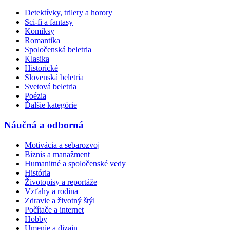
Detektívky, trilery a horory
Sci-fi a fantasy
Komiksy
Romantika
Spoločenská beletria
Klasika
Historické
Slovenská beletria
Svetová beletria
Poézia
Ďalšie kategórie
Náučná a odborná
Motivácia a sebarozvoj
Biznis a manažment
Humanitné a spoločenské vedy
História
Životopisy a reportáže
Vzťahy a rodina
Zdravie a životný štýl
Počítače a internet
Hobby
Umenie a dizajn