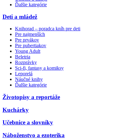
Ďalšie kategórie
Deti a mládež
Knihorad – poradca kníh pre deti
Pre najmenších
Pre prvákov
Pre pubertiakov
Young Adult
Beletria
Rozprávky
Sci-fi, fantasy a komiksy
Leporelá
Náučné knihy
Ďalšie kategórie
Životopisy a reportáže
Kuchárky
Učebnice a slovníky
Náboženstvo a ezoterika