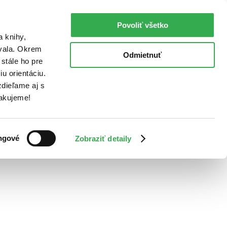
Povoliť všetko
a knihy,
ovala. Okrem
Odmietnuť
stále ho pre
u orientáciu.
dieľame aj s
Ďakujeme!
ngové
Zobraziť detaily