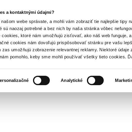
es a kontaktnými údajmi?
našom webe správate, a mohli vám zobraziť tie najlepšie tipy n
é sú naozaj potrebné a bez nich by naša stránka vôbec nefung
 cookies, ktoré nám umožňujú zisťovať, ako náš web funguje, a 
ačné cookies nám dovoľujú prispôsobovať stránku pre vašu lepši
zas umožňujú zobrazenie relevantnej reklamy. Niektoré údaje z
y nám pomohlo, keby sme mohli používať všetky tieto cookies. 
ersonalizačné
Analytické
Marketi