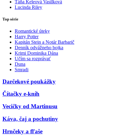
Táňa Keleová Vasilková
Lucinda Riley
Top série
Romantické úteky
Harry Potter
Kapitán Stein a Notár Barbarič
Denník odvážneho bojka
Krimi Dominika Dána
Učím sa rozprávať
Duna
Smradi
Darčekové poukážky
Čítačky e-kníh
Vecičky od Martinusu
Káva, čaj a pochutiny
Hrnčeky a fľaše