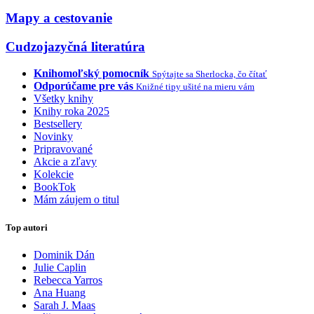
Mapy a cestovanie
Cudzojazyčná literatúra
Knihomoľský pomocník
Spýtajte sa Sherlocka, čo čítať
Odporúčame pre vás
Knižné tipy ušité na mieru vám
Všetky knihy
Knihy roka 2025
Bestsellery
Novinky
Pripravované
Akcie a zľavy
Kolekcie
BookTok
Mám záujem o titul
Top autori
Dominik Dán
Julie Caplin
Rebecca Yarros
Ana Huang
Sarah J. Maas