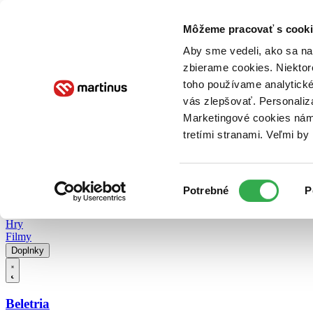
Doručenie
Kníhkupectvá
Knihovrátok
Poukážky
Knižný blog
Kontakt
Môžeme pracovať s cooki
Aby sme vedeli, ako sa na 
zbierame cookies. Niektor
E-knihy
Audioknihy
Hry
Filmy
Knihy
Doplnky
toho používame analytické
vás zlepšovať. Personaliz
Vyhľadávanie
Marketingové cookies nám 
tretími stranami. Veľmi b
Prihlásiť
Vyhľadávanie
Výber
Knihy
Potrebné
P
súhlasu
E-knihy
Audioknihy
Hry
Filmy
Doplnky
Beletria