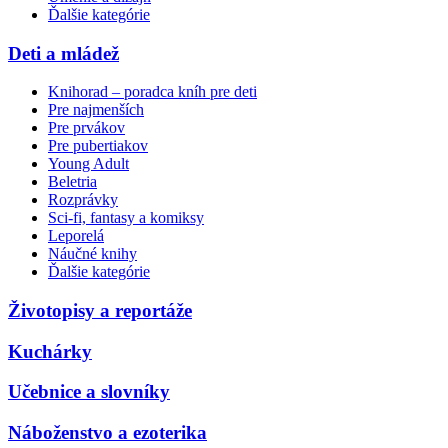
Ďalšie kategórie
Deti a mládež
Knihorad – poradca kníh pre deti
Pre najmenších
Pre prvákov
Pre pubertiakov
Young Adult
Beletria
Rozprávky
Sci-fi, fantasy a komiksy
Leporelá
Náučné knihy
Ďalšie kategórie
Životopisy a reportáže
Kuchárky
Učebnice a slovníky
Náboženstvo a ezoterika