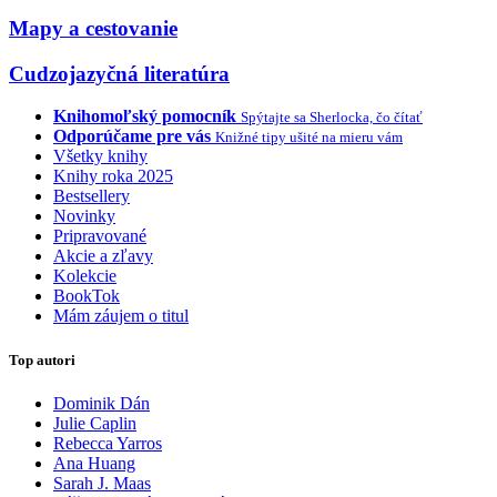
Mapy a cestovanie
Cudzojazyčná literatúra
Knihomoľský pomocník
Spýtajte sa Sherlocka, čo čítať
Odporúčame pre vás
Knižné tipy ušité na mieru vám
Všetky knihy
Knihy roka 2025
Bestsellery
Novinky
Pripravované
Akcie a zľavy
Kolekcie
BookTok
Mám záujem o titul
Top autori
Dominik Dán
Julie Caplin
Rebecca Yarros
Ana Huang
Sarah J. Maas