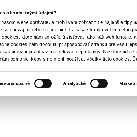
es a kontaktnými údajmi?
našom webe správate, a mohli vám zobraziť tie najlepšie tipy n
é sú naozaj potrebné a bez nich by naša stránka vôbec nefung
 cookies, ktoré nám umožňujú zisťovať, ako náš web funguje, a 
ačné cookies nám dovoľujú prispôsobovať stránku pre vašu lepši
zas umožňujú zobrazenie relevantnej reklamy. Niektoré údaje z
y nám pomohlo, keby sme mohli používať všetky tieto cookies. 
ersonalizačné
Analytické
Marketi