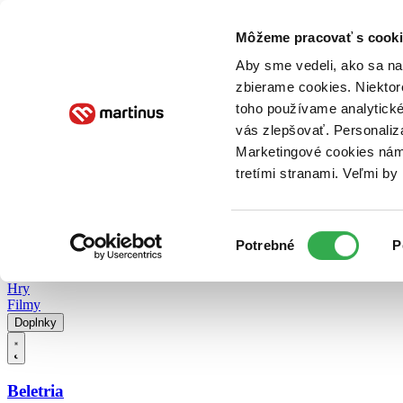
Doručenie
Kníhkupectvá
Knihovrátok
Poukážky
Knižný blog
Kontakt
Môžeme pracovať s cooki
Aby sme vedeli, ako sa na 
zbierame cookies. Niektor
E-knihy
Audioknihy
Hry
Filmy
Knihy
Doplnky
toho používame analytické
vás zlepšovať. Personaliz
Vyhľadávanie
Marketingové cookies nám 
tretími stranami. Veľmi b
Prihlásiť
Vyhľadávanie
Výber
Knihy
Potrebné
P
súhlasu
E-knihy
Audioknihy
Hry
Filmy
Doplnky
Beletria