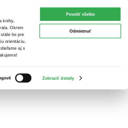
Povoliť všetko
a knihy,
ovala. Okrem
Odmietnuť
stále ho pre
u orientáciu.
dieľame aj s
Ďakujeme!
ngové
Zobraziť detaily