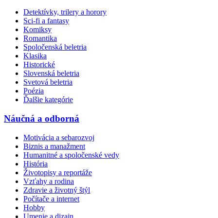
Detektívky, trilery a horory
Sci-fi a fantasy
Komiksy
Romantika
Spoločenská beletria
Klasika
Historické
Slovenská beletria
Svetová beletria
Poézia
Ďalšie kategórie
Náučná a odborná
Motivácia a sebarozvoj
Biznis a manažment
Humanitné a spoločenské vedy
História
Životopisy a reportáže
Vzťahy a rodina
Zdravie a životný štýl
Počítače a internet
Hobby
Umenie a dizajn