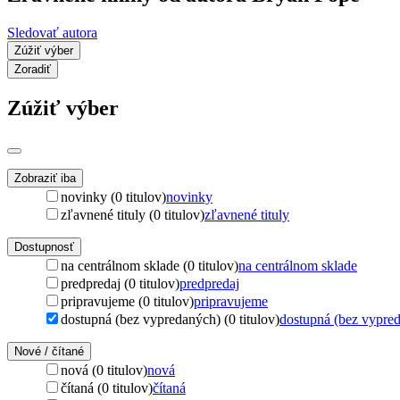
Sledovať autora
Zúžiť výber
Zoradiť
Zúžiť výber
Zobraziť iba
novinky (0 titulov)
novinky
zľavnené tituly (0 titulov)
zľavnené tituly
Dostupnosť
na centrálnom sklade (0 titulov)
na centrálnom sklade
predpredaj (0 titulov)
predpredaj
pripravujeme (0 titulov)
pripravujeme
dostupná (bez vypredaných) (0 titulov)
dostupná (bez vypre
Nové / čítané
nová (0 titulov)
nová
čítaná (0 titulov)
čítaná