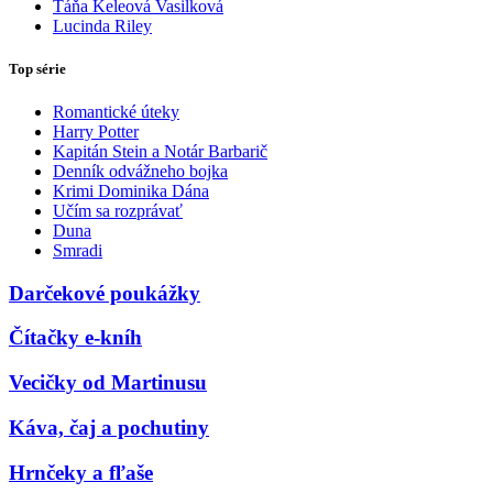
Táňa Keleová Vasilková
Lucinda Riley
Top série
Romantické úteky
Harry Potter
Kapitán Stein a Notár Barbarič
Denník odvážneho bojka
Krimi Dominika Dána
Učím sa rozprávať
Duna
Smradi
Darčekové poukážky
Čítačky e-kníh
Vecičky od Martinusu
Káva, čaj a pochutiny
Hrnčeky a fľaše