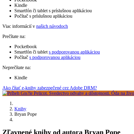
Kindle
Smartfón či tablet s príslušnou aplikáciou
Počítač s príslušnou aplikáciou
Viac informácií v
našich návodoch
Prečítate na:
Pocketbook
Smartfón či tablet
s podporovanou aplikáciou
Počítač
s podporovanou aplikáciou
Neprečítate na:
Kindle
Ako čítať e-knihy zabezpečené cez Adobe DRM?
Knihy
Bryan Pope
Zľavnené knihy od autora Bryan Pope