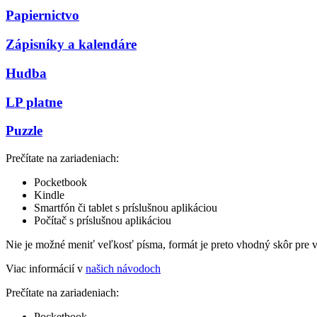
Papiernictvo
Zápisníky a kalendáre
Hudba
LP platne
Puzzle
Prečítate na zariadeniach:
Pocketbook
Kindle
Smartfón či tablet s príslušnou aplikáciou
Počítač s príslušnou aplikáciou
Nie je možné meniť veľkosť písma, formát je preto vhodný skôr pre 
Viac informácií v
našich návodoch
Prečítate na zariadeniach:
Pocketbook