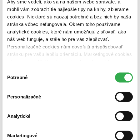
Aby sme vedeli, ako sa na našom webe správate, a
pripravujeme (0 titulov)
pripravujeme
dostupná (bez vypredaných) (0 titulov)
dostupná (bez
mohli vám zobraziť tie najlepšie tipy na knihy, zbierame
vypredaných)
cookies. Niektoré sú naozaj potrebné a bez nich by naša
stránka vôbec nefungovala. Okrem toho používame
Nové / čítané
analytické cookies, ktoré nám umožňujú zisťovať, ako
nová (0 titulov)
nová
čítaná (0 titulov)
čítaná
náš web funguje, a stále ho pre vás zlepšovať.
čítaná - výborný stav (0 titulov)
čítaná - výborný stav
Personalizačné cookies nám dovoľujú prispôsobovať
čítaná - mierne opotrebovaná (0 titulov)
čítaná - mierne
stránku pre vašu lepšiu orientáciu. Marketingové cookies
opotrebovaná
nám zas umožňujú zobrazenie relevantnej reklamy.
čítané verzie vypredaných kníh (0 titulov)
čítané verzie
vypredaných kníh
Niektoré údaje zdieľame aj s tretími stranami. Veľmi by
Výber
nám pomohlo, keby sme mohli používať všetky tieto
Potrebné
súhlasu
Zúžiť výber
cookies. Ďakujeme!
Zoradiť
Personalizačné
Analytické
Bestsellery
Top hodnotené
Novinky
Marketingové
Najdrahšie