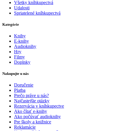
Všetky kníhkupectvá
Udalosti
Spriatelené kníhkupectvá
Kategórie
Knihy
E-knihy
Audioknihy
Hry
Filmy
Doplnky
Nakupujte u nás
Doručenie
Platba
Prečo práve u nás?
Najčastejšie otázky
Rezervácia v kníhkupectve
Ako čítať e-knihy
Ako počúvať audioknihy
Pre školy a knižnice
Reklamácie