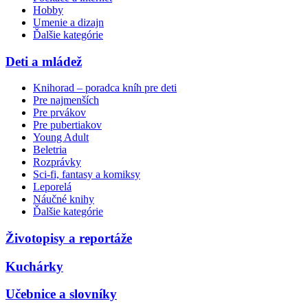
Hobby
Umenie a dizajn
Ďalšie kategórie
Deti a mládež
Knihorad – poradca kníh pre deti
Pre najmenších
Pre prvákov
Pre pubertiakov
Young Adult
Beletria
Rozprávky
Sci-fi, fantasy a komiksy
Leporelá
Náučné knihy
Ďalšie kategórie
Životopisy a reportáže
Kuchárky
Učebnice a slovníky