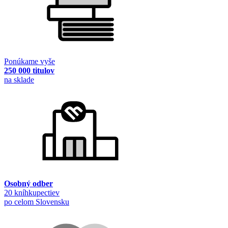
Ponúkame vyše
250 000 titulov
na sklade
Osobný odber
20 kníhkupectiev
po celom Slovensku