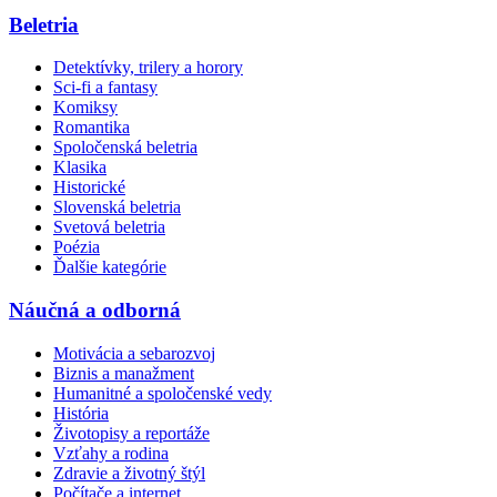
Beletria
Detektívky, trilery a horory
Sci-fi a fantasy
Komiksy
Romantika
Spoločenská beletria
Klasika
Historické
Slovenská beletria
Svetová beletria
Poézia
Ďalšie kategórie
Náučná a odborná
Motivácia a sebarozvoj
Biznis a manažment
Humanitné a spoločenské vedy
História
Životopisy a reportáže
Vzťahy a rodina
Zdravie a životný štýl
Počítače a internet