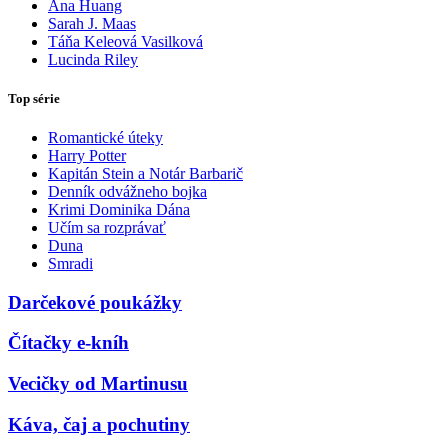
Ana Huang
Sarah J. Maas
Táňa Keleová Vasilková
Lucinda Riley
Top série
Romantické úteky
Harry Potter
Kapitán Stein a Notár Barbarič
Denník odvážneho bojka
Krimi Dominika Dána
Učím sa rozprávať
Duna
Smradi
Darčekové poukážky
Čítačky e-kníh
Vecičky od Martinusu
Káva, čaj a pochutiny