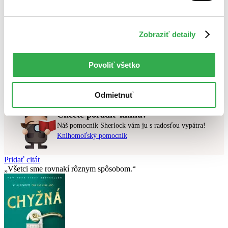
Najlacnejšie
Najvyššia zľava
Zobraziť detaily
Použité filtre
Zrušiť filtre
v predpredaji
Povoliť všetko
Nebol nájdený
žiadny titul
vyhovujúci zadaným podmienkam.
Skúste prosím zmeniť vyhľadávaný výraz.
Odmietnuť
Chcete poradiť knihu?
Náš pomocník Sherlock vám ju s radosťou vypátra!
Knihomoľský pomocník
Pridať citát
Všetci sme rovnakí rôznym spôsobom.