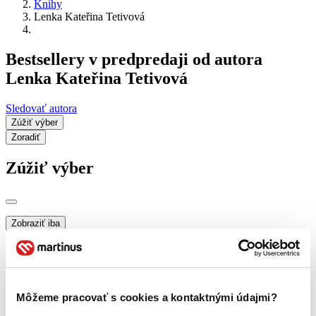
Knihy
Lenka Kateřina Tetivová
Bestsellery v predpredaji od autora
Lenka Kateřina Tetivová
Sledovať autora
Zúžiť výber
Zoradiť
Zúžiť výber
Zobraziť iba
novinky (0 titulov)
novinky
zľavnené tituly (0 titulov)
zľavnené tituly
Dostupnosť
na centrálnom sklade (0 titulov)
na centrálnom sklade
Môžeme pracovať s cookies a kontaktnými údajmi?
predpredaj (0 titulov)
predpredaj