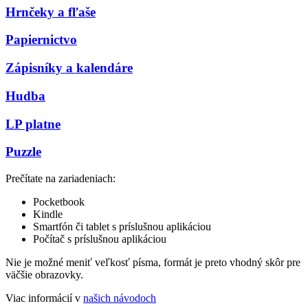
Hrnčeky a fľaše
Papiernictvo
Zápisníky a kalendáre
Hudba
LP platne
Puzzle
Prečítate na zariadeniach:
Pocketbook
Kindle
Smartfón či tablet s príslušnou aplikáciou
Počítač s príslušnou aplikáciou
Nie je možné meniť veľkosť písma, formát je preto vhodný skôr pre
väčšie obrazovky.
Viac informácií v
našich návodoch