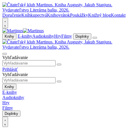
Doručenie
Kníhkupectvá
Knihovrátok
Poukážky
Knižný blog
Kontakt
E-knihy
Audioknihy
Hry
Filmy
Knihy
Doplnky
Vyhľadávanie
Prihlásiť
Vyhľadávanie
Knihy
E-knihy
Audioknihy
Hry
Filmy
Doplnky