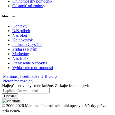
Knihomoľský pomocník
Odstúpiť od zmluvy
Martinus
Kontakty
Náš príbeh
Náš blog
Knihovrátok
Partnerský systém
Pridaj sa k nám
Marketing
Náš labák
Prehlásenie o cookies
Vyhlásenie o prístupnosti
Martinus je certifikovaný B Corp
Nerobíme rozdiely
Najlepšie novinky sú tie knižné. Získajte ich ako prví:
Odoslať
© 2000-2026 Martinus. Internetové kníhkupectvo. Všetky práva
vyhradené.