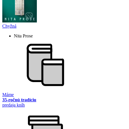
Chyžná
Nita Prose
Máme
35-ročnú tradíciu
predaja kníh