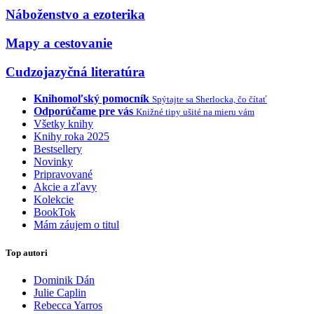
Náboženstvo a ezoterika
Mapy a cestovanie
Cudzojazyčná literatúra
Knihomoľský pomocník
Spýtajte sa Sherlocka, čo čítať
Odporúčame pre vás
Knižné tipy ušité na mieru vám
Všetky knihy
Knihy roka 2025
Bestsellery
Novinky
Pripravované
Akcie a zľavy
Kolekcie
BookTok
Mám záujem o titul
Top autori
Dominik Dán
Julie Caplin
Rebecca Yarros