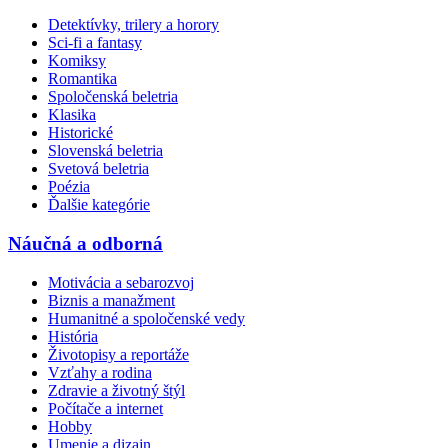
Detektívky, trilery a horory
Sci-fi a fantasy
Komiksy
Romantika
Spoločenská beletria
Klasika
Historické
Slovenská beletria
Svetová beletria
Poézia
Ďalšie kategórie
Náučná a odborná
Motivácia a sebarozvoj
Biznis a manažment
Humanitné a spoločenské vedy
História
Životopisy a reportáže
Vzťahy a rodina
Zdravie a životný štýl
Počítače a internet
Hobby
Umenie a dizajn