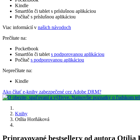
Kindle
Smartfón či tablet s príslušnou aplikáciou
Počítač s príslušnou aplikáciou
Viac informácií v
našich návodoch
Prečítate na:
Pocketbook
Smartfón či tablet
s podporovanou aplikáciou
Počítač
s podporovanou aplikáciou
Neprečítate na:
Kindle
Ako čítať e-knihy zabezpečené cez Adobe DRM?
Knihy
Otília Horňáková
Pripravované bestsellery od autora Otíli