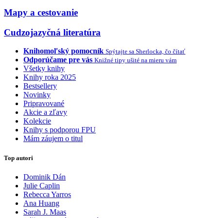
Mapy a cestovanie
Cudzojazyčná literatúra
Knihomoľský pomocník
Spýtajte sa Sherlocka, čo čítať
Odporúčame pre vás
Knižné tipy ušité na mieru vám
Všetky knihy
Knihy roka 2025
Bestsellery
Novinky
Pripravované
Akcie a zľavy
Kolekcie
Knihy s podporou FPU
Mám záujem o titul
Top autori
Dominik Dán
Julie Caplin
Rebecca Yarros
Ana Huang
Sarah J. Maas