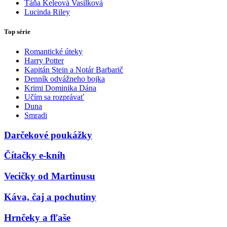
Táňa Keleová Vasilková
Lucinda Riley
Top série
Romantické úteky
Harry Potter
Kapitán Stein a Notár Barbarič
Denník odvážneho bojka
Krimi Dominika Dána
Učím sa rozprávať
Duna
Smradi
Darčekové poukážky
Čítačky e-kníh
Vecičky od Martinusu
Káva, čaj a pochutiny
Hrnčeky a fľaše