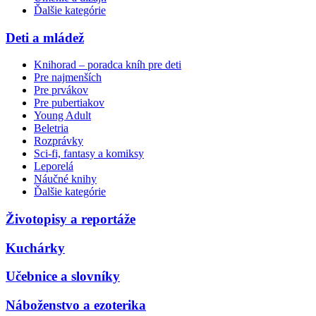
Ďalšie kategórie
Deti a mládež
Knihorad – poradca kníh pre deti
Pre najmenších
Pre prvákov
Pre pubertiakov
Young Adult
Beletria
Rozprávky
Sci-fi, fantasy a komiksy
Leporelá
Náučné knihy
Ďalšie kategórie
Životopisy a reportáže
Kuchárky
Učebnice a slovníky
Náboženstvo a ezoterika