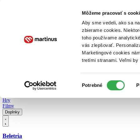
Doručenie
Kníhkupectvá
Knihovrátok
Poukážky
Knižný blog
Kontakt
Môžeme pracovať s cooki
Aby sme vedeli, ako sa na 
zbierame cookies. Niektor
E-knihy
Audioknihy
Hry
Filmy
Knihy
Doplnky
toho používame analytické
vás zlepšovať. Personaliz
Vyhľadávanie
Marketingové cookies nám 
tretími stranami. Veľmi b
Prihlásiť
Vyhľadávanie
Výber
Knihy
Potrebné
P
súhlasu
E-knihy
Audioknihy
Hry
Filmy
Doplnky
Beletria