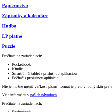
Papiernictvo
Zápisníky a kalendáre
Hudba
LP platne
Puzzle
Prečítate na zariadeniach:
Pocketbook
Kindle
Smartfón či tablet s príslušnou aplikáciou
Počítač s príslušnou aplikáciou
Nie je možné meniť veľkosť písma, formát je preto vhodný skôr pre 
Viac informácií v
našich návodoch
Prečítate na zariadeniach:
Pocketbook