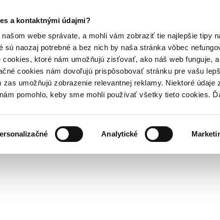
es a kontaktnými údajmi?
našom webe správate, a mohli vám zobraziť tie najlepšie tipy n
é sú naozaj potrebné a bez nich by naša stránka vôbec nefung
 cookies, ktoré nám umožňujú zisťovať, ako náš web funguje, a 
ačné cookies nám dovoľujú prispôsobovať stránku pre vašu lepši
zas umožňujú zobrazenie relevantnej reklamy. Niektoré údaje z
y nám pomohlo, keby sme mohli používať všetky tieto cookies. 
ersonalizačné
Analytické
Marketi