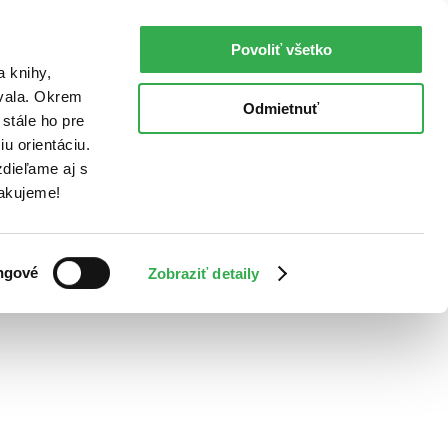
Povoliť všetko
a knihy,
ovala. Okrem
Odmietnuť
stále ho pre
u orientáciu.
dieľame aj s
Ďakujeme!
ngové
Zobraziť detaily