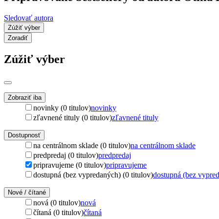
Sledovať autora
Zúžiť výber
Zoradiť
Zúžiť výber
Zobraziť iba
novinky (0 titulov)
novinky
zľavnené tituly (0 titulov)
zľavnené tituly
Dostupnosť
na centrálnom sklade (0 titulov)
na centrálnom sklade
predpredaj (0 titulov)
predpredaj
pripravujeme (0 titulov)
pripravujeme
dostupná (bez vypredaných) (0 titulov)
dostupná (bez vypre
Nové / čítané
nová (0 titulov)
nová
čítaná (0 titulov)
čítaná