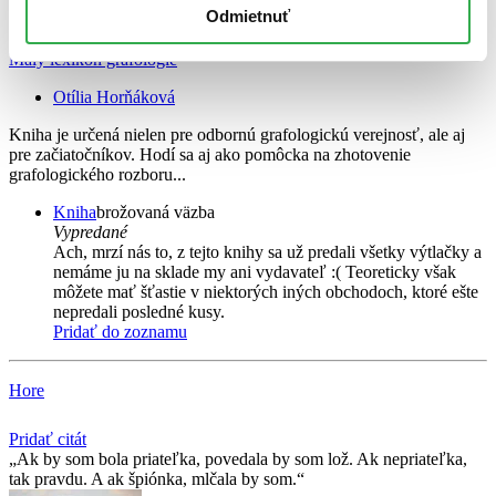
Odmietnuť
Malý lexikón grafológie
Otília Horňáková
Kniha je určená nielen pre odbornú grafologickú verejnosť, ale aj
pre začiatočníkov. Hodí sa aj ako pomôcka na zhotovenie
grafologického rozboru...
Kniha
brožovaná väzba
Vypredané
Ach, mrzí nás to, z tejto knihy sa už predali všetky výtlačky a
nemáme ju na sklade my ani vydavateľ :( Teoreticky však
môžete mať šťastie v niektorých iných obchodoch, ktoré ešte
nepredali posledné kusy.
Pridať do zoznamu
Hore
Pridať citát
Ak by som bola priateľka, povedala by som lož. Ak nepriateľka,
tak pravdu. A ak špiónka, mlčala by som.