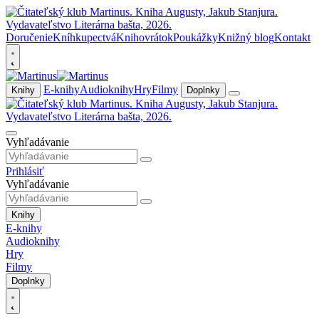
Doručenie
Kníhkupectvá
Knihovrátok
Poukážky
Knižný blog
Kontakt
E-knihy
Audioknihy
Hry
Filmy
Knihy
Doplnky
Vyhľadávanie
Prihlásiť
Vyhľadávanie
Knihy
E-knihy
Audioknihy
Hry
Filmy
Doplnky