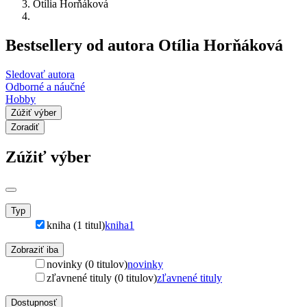
Otília Horňáková
Bestsellery od autora Otília Horňáková
Sledovať autora
Odborné a náučné
Hobby
Zúžiť výber
Zoradiť
Zúžiť výber
Typ
kniha (1 titul)
kniha
1
Zobraziť iba
novinky (0 titulov)
novinky
zľavnené tituly (0 titulov)
zľavnené tituly
Dostupnosť