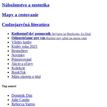
Náboženstvo a ezoterika
Mapy a cestovanie
Cudzojazyčná literatúra
Knihomoľský pomocník
Spýtajte sa Sherlocka, čo čítať
Odporúčame pre vás
Knižné tipy ušité na mieru vám
Všetky knihy
Knihy roka 2025
Bestsellery
Novinky
Pripravované
Akcie a zľavy
Kolekcie
BookTok
Mám záujem o titul
Top autori
Dominik Dán
Julie Caplin
Rebecca Yarros