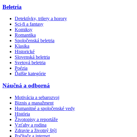
Beletria
Detektívky, trilery a horory
Sci-fi a fantasy
Komiksy
Romantika
Spoločenská beletria
Klasika
Historické
Slovenská beletria
Svetová beletria
Poézia
Ďalšie kategórie
Náučná a odborná
Motivácia a sebarozvoj
Biznis a manažment
Humanitné a spoločenské vedy
História
Životopisy a reportáže
Vzťahy a rodina
Zdravie a životný štýl
Počítače a internet