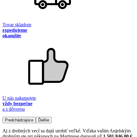
Tovar skladom
expedujeme
okamžite
U nás nakupujete
vždy bezpečne
a s dôverou
Predchádzajúce
Ďalšie
Aj z drobných vecí sa dajú urobiť veľké. Vďaka vašim Anjelským
drobným ste pri nákupoch na Martinuse darovali už
1 501 846,00 €