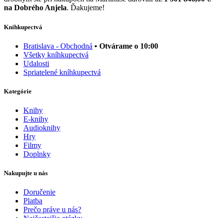
na Dobrého Anjela
. Ďakujeme!
Kníhkupectvá
Bratislava - Obchodná
• Otvárame o 10:00
Všetky kníhkupectvá
Udalosti
Spriatelené kníhkupectvá
Kategórie
Knihy
E-knihy
Audioknihy
Hry
Filmy
Doplnky
Nakupujte u nás
Doručenie
Platba
Prečo práve u nás?