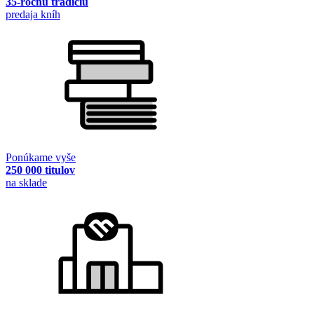
35-ročnú tradíciu
predaja kníh
Ponúkame vyše
250 000 titulov
na sklade