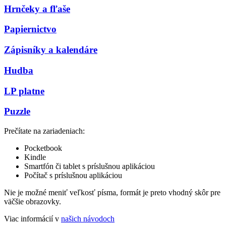
Hrnčeky a fľaše
Papiernictvo
Zápisníky a kalendáre
Hudba
LP platne
Puzzle
Prečítate na zariadeniach:
Pocketbook
Kindle
Smartfón či tablet s príslušnou aplikáciou
Počítač s príslušnou aplikáciou
Nie je možné meniť veľkosť písma, formát je preto vhodný skôr pre
väčšie obrazovky.
Viac informácií v
našich návodoch