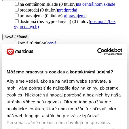
na centrálnom sklade (0 titulov)
na centrálnom sklade
predpredaj (0 titulov)
predpredaj
pripravujeme (0 titulov)
pripravujeme
dostupná (bez vypredaných) (0 titulov)
dostupná (bez
vypredaných)
Nové / čítané
nová (0 titulov)
nová
čítaná (0 titulov)
čítaná
čítaná - výborný stav (0 titulov)
čítaná - výborný stav
čítaná - mierne opotrebovaná (0 titulov)
čítaná - mierne
opotrebovaná
čítané verzie vypredaných kníh (0 titulov)
čítané verzie
Môžeme pracovať s cookies a kontaktnými údajmi?
vypredaných kníh
Aby sme vedeli, ako sa na našom webe správate, a
Jazyk
mohli vám zobraziť tie najlepšie tipy na knihy, zbierame
slovenčina (1 titul)
slovenčina
1
cookies. Niektoré sú naozaj potrebné a bez nich by naša
stránka vôbec nefungovala. Okrem toho používame
Vydavateľstvo
analytické cookies, ktoré nám umožňujú zisťovať, ako
Gratexco (1 titul)
Gratexco
1
náš web funguje, a stále ho pre vás zlepšovať.
Väzba
Personalizačné cookies nám dovoľujú prispôsobovať
brožovaná väzba (1 titul)
brožovaná väzba
1