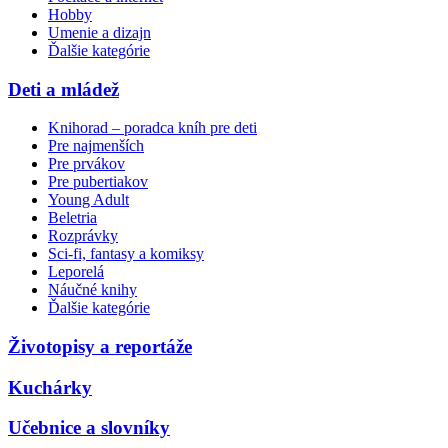
Hobby
Umenie a dizajn
Ďalšie kategórie
Deti a mládež
Knihorad – poradca kníh pre deti
Pre najmenších
Pre prvákov
Pre pubertiakov
Young Adult
Beletria
Rozprávky
Sci-fi, fantasy a komiksy
Leporelá
Náučné knihy
Ďalšie kategórie
Životopisy a reportáže
Kuchárky
Učebnice a slovníky