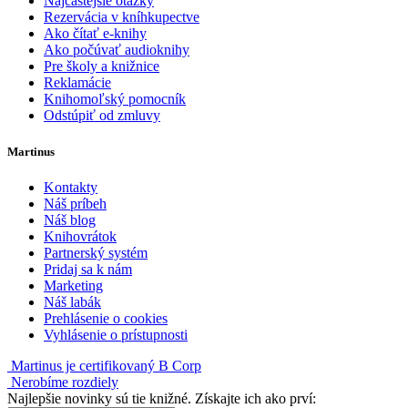
Najčastejšie otázky
Rezervácia v kníhkupectve
Ako čítať e-knihy
Ako počúvať audioknihy
Pre školy a knižnice
Reklamácie
Knihomoľský pomocník
Odstúpiť od zmluvy
Martinus
Kontakty
Náš príbeh
Náš blog
Knihovrátok
Partnerský systém
Pridaj sa k nám
Marketing
Náš labák
Prehlásenie o cookies
Vyhlásenie o prístupnosti
Martinus je certifikovaný B Corp
Nerobíme rozdiely
Najlepšie novinky sú tie knižné. Získajte ich ako prví: