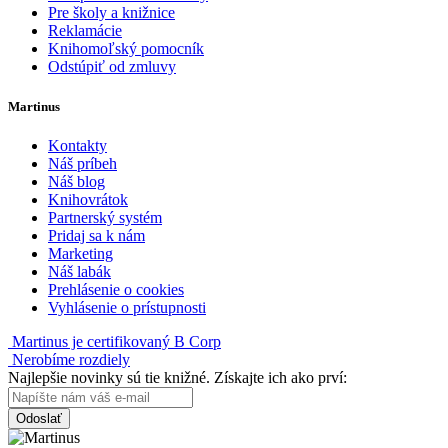
Pre školy a knižnice
Reklamácie
Knihomoľský pomocník
Odstúpiť od zmluvy
Martinus
Kontakty
Náš príbeh
Náš blog
Knihovrátok
Partnerský systém
Pridaj sa k nám
Marketing
Náš labák
Prehlásenie o cookies
Vyhlásenie o prístupnosti
Martinus je certifikovaný B Corp
Nerobíme rozdiely
Najlepšie novinky sú tie knižné. Získajte ich ako prví:
Odoslať