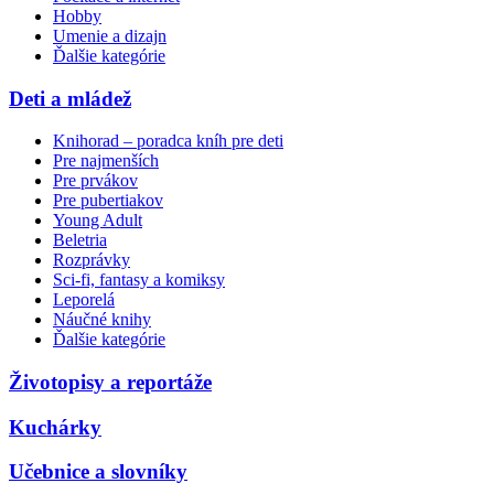
Hobby
Umenie a dizajn
Ďalšie kategórie
Deti a mládež
Knihorad – poradca kníh pre deti
Pre najmenších
Pre prvákov
Pre pubertiakov
Young Adult
Beletria
Rozprávky
Sci-fi, fantasy a komiksy
Leporelá
Náučné knihy
Ďalšie kategórie
Životopisy a reportáže
Kuchárky
Učebnice a slovníky