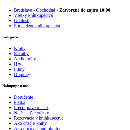
Bratislava - Obchodná
• Zatvorené do zajtra 10:00
Všetky kníhkupectvá
Udalosti
Spriatelené kníhkupectvá
Kategórie
Knihy
E-knihy
Audioknihy
Hry
Filmy
Doplnky
Nakupujte u nás
Doručenie
Platba
Prečo práve u nás?
Najčastejšie otázky
Rezervácia v kníhkupectve
Ako čítať e-knihy
Ako počúvať audioknihy