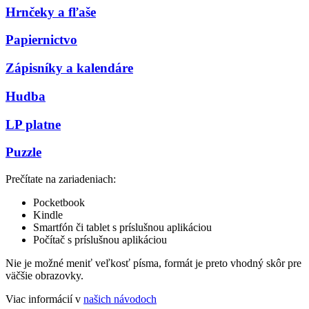
Hrnčeky a fľaše
Papiernictvo
Zápisníky a kalendáre
Hudba
LP platne
Puzzle
Prečítate na zariadeniach:
Pocketbook
Kindle
Smartfón či tablet s príslušnou aplikáciou
Počítač s príslušnou aplikáciou
Nie je možné meniť veľkosť písma, formát je preto vhodný skôr pre
väčšie obrazovky.
Viac informácií v
našich návodoch