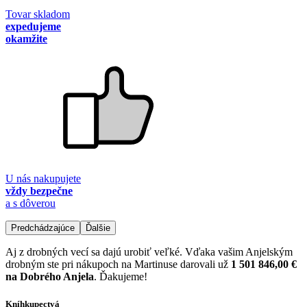
Tovar skladom
expedujeme
okamžite
U nás nakupujete
vždy bezpečne
a s dôverou
Predchádzajúce
Ďalšie
Aj z drobných vecí sa dajú urobiť veľké. Vďaka vašim Anjelským
drobným ste pri nákupoch na Martinuse darovali už
1 501 846,00 €
na Dobrého Anjela
. Ďakujeme!
Kníhkupectvá