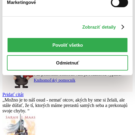
Marketingové
Najlacnejšie
Najvyššia zľava
Použité filtre
Zobraziť detaily
Zrušiť filtre
Knihy
čítané
Nebol nájdený
žiadny titul
vyhovujúci zadaným podmienkam.
Povoliť všetko
Skúste prosím zmeniť vyhľadávaný výraz.
Odmietnuť
Chcete poradiť knihu?
Náš pomocník Sherlock vám ju s radosťou vypátra!
Knihomoľský pomocník
Pridať citát
Možno je to náš osud - nemať otcov, akých by sme si želali, ale
stále dúfať, že tí­, ktorých máme prerastú samých seba a prekonajú
svoje chyby.