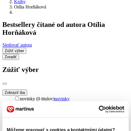
Knihy
Otília Horňáková
Bestsellery čítané od autora Otília
Horňáková
Sledovať autora
Zúžiť výber
Zoradiť
Zúžiť výber
Zobraziť iba
novinky (0 titulov)
novinky
zľavnené tituly (0 titulov)
zľavnené tituly
Dostupnosť
na centrálnom sklade (0 titulov)
na centrálnom sklade
predpredaj (0 titulov)
predpredaj
Môžeme pracovať s cookies a kontaktnými údajmi?