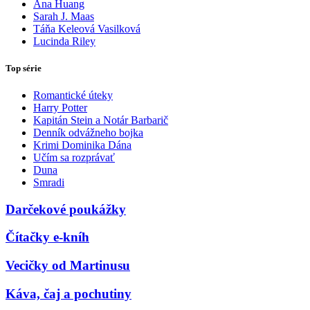
Ana Huang
Sarah J. Maas
Táňa Keleová Vasilková
Lucinda Riley
Top série
Romantické úteky
Harry Potter
Kapitán Stein a Notár Barbarič
Denník odvážneho bojka
Krimi Dominika Dána
Učím sa rozprávať
Duna
Smradi
Darčekové poukážky
Čítačky e-kníh
Vecičky od Martinusu
Káva, čaj a pochutiny