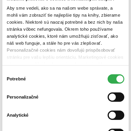
pripravujeme (0 titulov)
pripravujeme
dostupná (bez vypredaných) (0 titulov)
dostupná (bez
Aby sme vedeli, ako sa na našom webe správate, a
vypredaných)
mohli vám zobraziť tie najlepšie tipy na knihy, zbierame
cookies. Niektoré sú naozaj potrebné a bez nich by naša
Nové / čítané
stránka vôbec nefungovala. Okrem toho používame
nová (0 titulov)
nová
čítaná (0 titulov)
čítaná
analytické cookies, ktoré nám umožňujú zisťovať, ako
čítaná - výborný stav (0 titulov)
čítaná - výborný stav
náš web funguje, a stále ho pre vás zlepšovať.
čítaná - mierne opotrebovaná (0 titulov)
čítaná - mierne
Personalizačné cookies nám dovoľujú prispôsobovať
opotrebovaná
stránku pre vašu lepšiu orientáciu. Marketingové cookies
čítané verzie vypredaných kníh (0 titulov)
čítané verzie
vypredaných kníh
nám zas umožňujú zobrazenie relevantnej reklamy.
Niektoré údaje zdieľame aj s tretími stranami. Veľmi by
Výber
Zúžiť výber
nám pomohlo, keby sme mohli používať všetky tieto
Potrebné
súhlasu
cookies. Ďakujeme!
Zoradiť
Personalizačné
Bestsellery
Analytické
Top hodnotené
Novinky
Najdrahšie