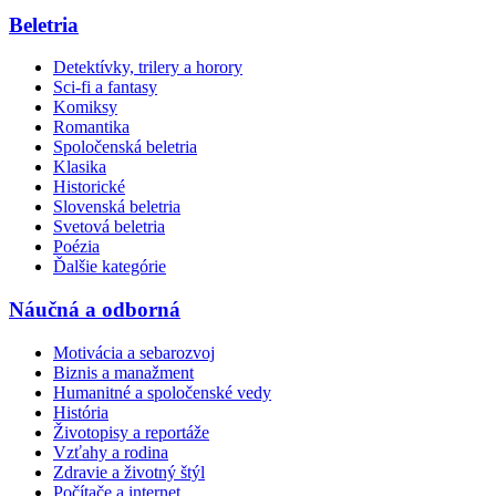
Beletria
Detektívky, trilery a horory
Sci-fi a fantasy
Komiksy
Romantika
Spoločenská beletria
Klasika
Historické
Slovenská beletria
Svetová beletria
Poézia
Ďalšie kategórie
Náučná a odborná
Motivácia a sebarozvoj
Biznis a manažment
Humanitné a spoločenské vedy
História
Životopisy a reportáže
Vzťahy a rodina
Zdravie a životný štýl
Počítače a internet