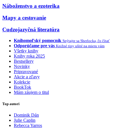
Náboženstvo a ezoterika
Mapy a cestovanie
Cudzojazyčná literatúra
Knihomoľský pomocník
Spýtajte sa Sherlocka, čo čítať
Odporúčame pre vás
Knižné tipy ušité na mieru vám
Všetky knihy
Knihy roka 2025
Bestsellery
Novinky
Pripravované
Akcie a zľavy
Kolekcie
BookTok
Mám záujem o titul
Top autori
Dominik Dán
Julie Caplin
Rebecca Yarros