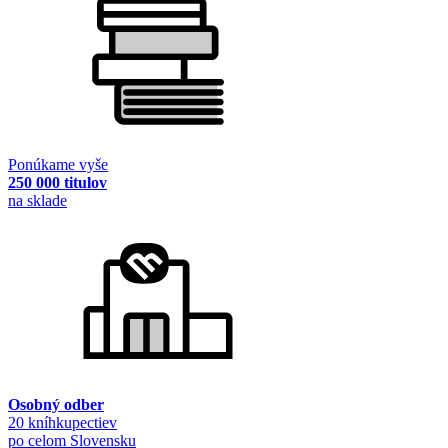
Ponúkame vyše
250 000 titulov
na sklade
Osobný odber
20 kníhkupectiev
po celom Slovensku