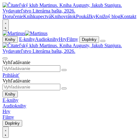
Doručenie
Kníhkupectvá
Knihovrátok
Poukážky
Knižný blog
Kontakt
E-knihy
Audioknihy
Hry
Filmy
Knihy
Doplnky
Vyhľadávanie
Prihlásiť
Vyhľadávanie
Knihy
E-knihy
Audioknihy
Hry
Filmy
Doplnky