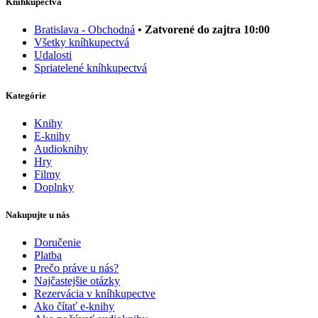
Kníhkupectvá
Bratislava - Obchodná
• Zatvorené do zajtra 10:00
Všetky kníhkupectvá
Udalosti
Spriatelené kníhkupectvá
Kategórie
Knihy
E-knihy
Audioknihy
Hry
Filmy
Doplnky
Nakupujte u nás
Doručenie
Platba
Prečo práve u nás?
Najčastejšie otázky
Rezervácia v kníhkupectve
Ako čítať e-knihy