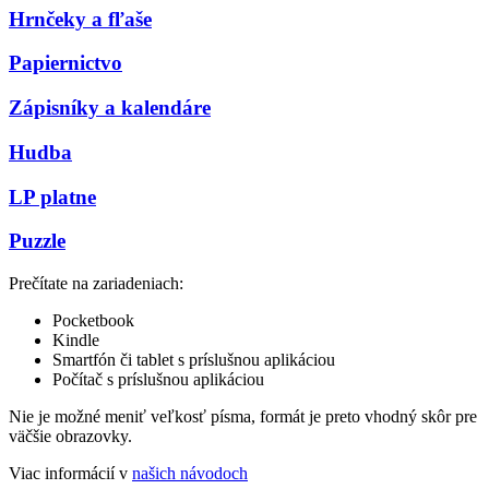
Hrnčeky a fľaše
Papiernictvo
Zápisníky a kalendáre
Hudba
LP platne
Puzzle
Prečítate na zariadeniach:
Pocketbook
Kindle
Smartfón či tablet s príslušnou aplikáciou
Počítač s príslušnou aplikáciou
Nie je možné meniť veľkosť písma, formát je preto vhodný skôr pre
väčšie obrazovky.
Viac informácií v
našich návodoch