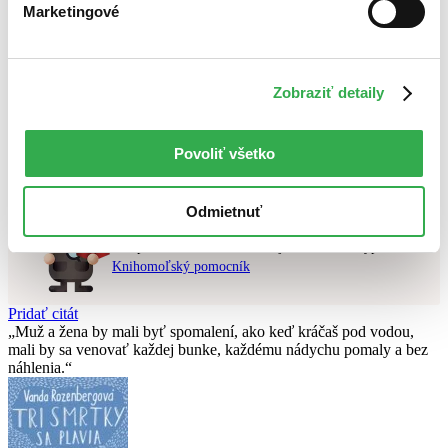
Marketingové
Najlacnejšie
Najvyššia zľava
Použité filtre
Zobraziť detaily
Zrušiť filtre
Knihy
na sklade
Nebol nájdený
žiadny titul
vyhovujúci zadaným podmienkam.
Povoliť všetko
Skúste prosím zmeniť vyhľadávaný výraz.
Odmietnuť
Chcete poradiť knihu?
Náš pomocník Sherlock vám ju s radosťou vypátra!
Knihomoľský pomocník
Pridať citát
Muž a žena by mali byť spomalení, ako keď kráčaš pod vodou,
mali by sa venovať každej bunke, každému nádychu pomaly a bez
náhlenia.