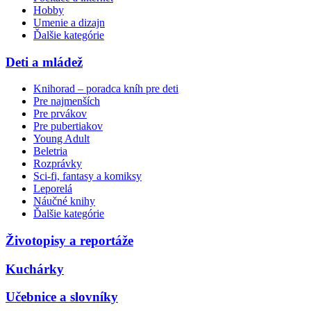
Hobby
Umenie a dizajn
Ďalšie kategórie
Deti a mládež
Knihorad – poradca kníh pre deti
Pre najmenších
Pre prvákov
Pre pubertiakov
Young Adult
Beletria
Rozprávky
Sci-fi, fantasy a komiksy
Leporelá
Náučné knihy
Ďalšie kategórie
Životopisy a reportáže
Kuchárky
Učebnice a slovníky