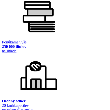
Ponúkame vyše
250 000 titulov
na sklade
Osobný odber
20 kníhkupectiev
po celom Slovensku