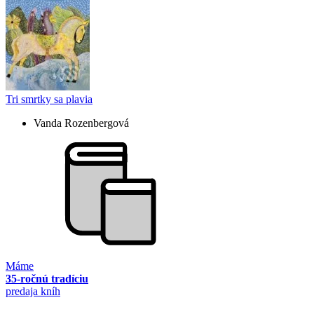
Tri smrtky sa plavia
Vanda Rozenbergová
Máme
35-ročnú tradíciu
predaja kníh