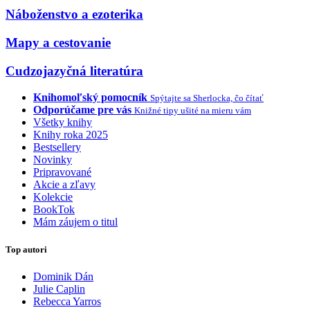
Náboženstvo a ezoterika
Mapy a cestovanie
Cudzojazyčná literatúra
Knihomoľský pomocník
Spýtajte sa Sherlocka, čo čítať
Odporúčame pre vás
Knižné tipy ušité na mieru vám
Všetky knihy
Knihy roka 2025
Bestsellery
Novinky
Pripravované
Akcie a zľavy
Kolekcie
BookTok
Mám záujem o titul
Top autori
Dominik Dán
Julie Caplin
Rebecca Yarros