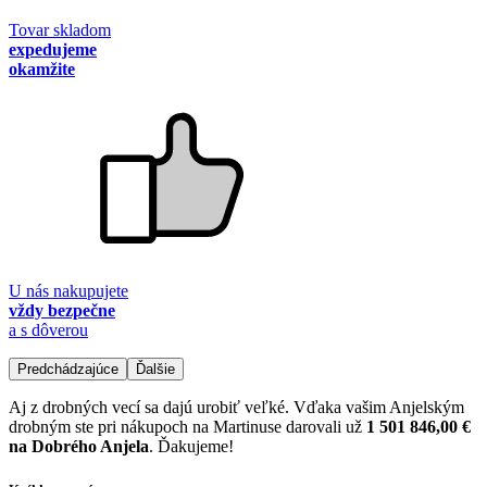
Tovar skladom
expedujeme
okamžite
U nás nakupujete
vždy bezpečne
a s dôverou
Predchádzajúce
Ďalšie
Aj z drobných vecí sa dajú urobiť veľké. Vďaka vašim Anjelským
drobným ste pri nákupoch na Martinuse darovali už
1 501 846,00 €
na Dobrého Anjela
. Ďakujeme!