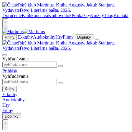
Doručenie
Kníhkupectvá
Knihovrátok
Poukážky
Knižný blog
Kontakt
E-knihy
Audioknihy
Hry
Filmy
Knihy
Doplnky
Vyhľadávanie
Prihlásiť
Vyhľadávanie
Knihy
E-knihy
Audioknihy
Hry
Filmy
Doplnky