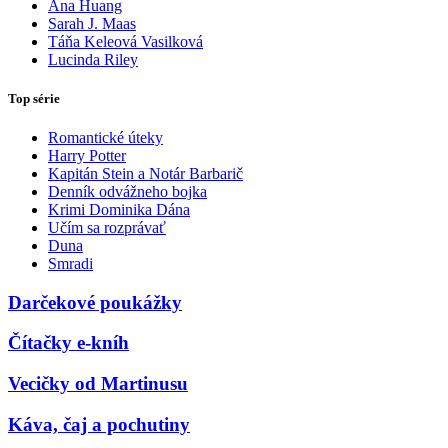
Ana Huang
Sarah J. Maas
Táňa Keleová Vasilková
Lucinda Riley
Top série
Romantické úteky
Harry Potter
Kapitán Stein a Notár Barbarič
Denník odvážneho bojka
Krimi Dominika Dána
Učím sa rozprávať
Duna
Smradi
Darčekové poukážky
Čítačky e-kníh
Vecičky od Martinusu
Káva, čaj a pochutiny