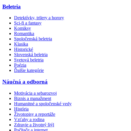
Beletria
Detektívky, trilery a horory
Sci-fi a fantasy
Komiksy
Romantika
Spoločenská beletria
Klasika
Historické
Slovenská beletria
Svetová beletria
Poézia
Ďalšie kategórie
Náučná a odborná
Motivácia a sebarozvoj
Biznis a manažment
Humanitné a spoločenské vedy
História
Životopisy a reportáže
Vzťahy a rodina
Zdravie a životný štýl
Počítače a internet