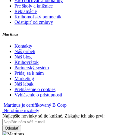
Ako počúvať audioknihy
Pre školy a knižnice
Reklamácie
Knihomoľský pomocník
Odstúpiť od zmluvy
Martinus
Kontakty
Náš príbeh
Náš blog
Knihovrátok
Partnerský systém
Pridaj sa k nám
Marketing
Náš labák
Prehlásenie o cookies
Vyhlásenie o prístupnosti
Martinus je certifikovaný B Corp
Nerobíme rozdiely
Najlepšie novinky sú tie knižné. Získajte ich ako prví:
Odoslať