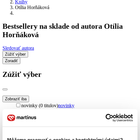
Knihy
Otília Horňáková
Bestsellery na sklade od autora Otília
Horňáková
Sledovať autora
Zúžiť výber
Zoradiť
Zúžiť výber
Zobraziť iba
novinky (0 titulov)
novinky
zľavnené tituly (0 titulov)
zľavnené tituly
Dostupnosť
na centrálnom sklade (0 titulov)
na centrálnom sklade
predpredaj (0 titulov)
predpredaj
Môžeme pracovať s cookies a kontaktnými údajmi?