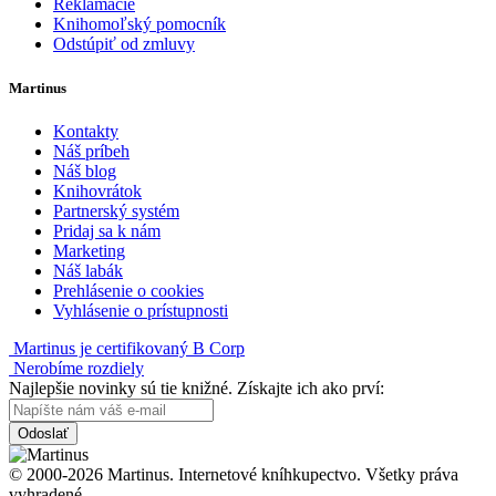
Reklamácie
Knihomoľský pomocník
Odstúpiť od zmluvy
Martinus
Kontakty
Náš príbeh
Náš blog
Knihovrátok
Partnerský systém
Pridaj sa k nám
Marketing
Náš labák
Prehlásenie o cookies
Vyhlásenie o prístupnosti
Martinus je certifikovaný B Corp
Nerobíme rozdiely
Najlepšie novinky sú tie knižné. Získajte ich ako prví:
Odoslať
© 2000-2026 Martinus. Internetové kníhkupectvo. Všetky práva
vyhradené.