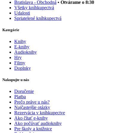
Bratislava - Obchodná
• Otvárame o 8:30
Všetky kníhkupectvá
Udalosti
Spriatelené kníhkupectvá
Kategórie
Knihy
E-knihy
Audioknihy
Hry
Filmy
Doplnky
Nakupujte u nás
Doručenie
Platba
Prečo práve u nás?
Najčastejšie otázky
Rezervácia v kníhkupectve
Ako čítať e-knihy
Ako počúvať audioknihy
Pre školy a knižnice