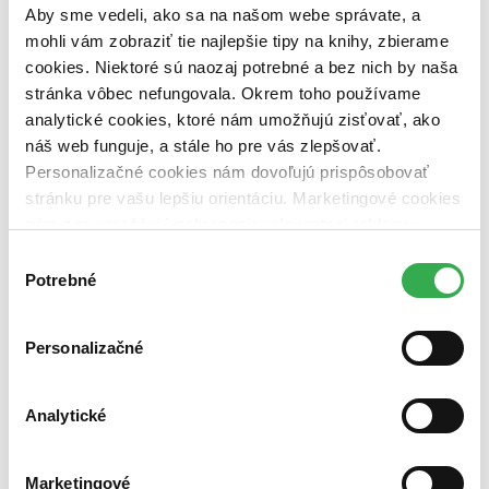
pripravujeme (0 titulov)
pripravujeme
Aby sme vedeli, ako sa na našom webe správate, a
dostupná (bez vypredaných) (0 titulov)
dostupná (bez
mohli vám zobraziť tie najlepšie tipy na knihy, zbierame
vypredaných)
cookies. Niektoré sú naozaj potrebné a bez nich by naša
Nové / čítané
stránka vôbec nefungovala. Okrem toho používame
nová (0 titulov)
nová
analytické cookies, ktoré nám umožňujú zisťovať, ako
čítaná (0 titulov)
čítaná
náš web funguje, a stále ho pre vás zlepšovať.
čítaná - výborný stav (0 titulov)
čítaná - výborný stav
Personalizačné cookies nám dovoľujú prispôsobovať
čítaná - mierne opotrebovaná (0 titulov)
čítaná - mierne
opotrebovaná
stránku pre vašu lepšiu orientáciu. Marketingové cookies
čítané verzie vypredaných kníh (0 titulov)
čítané verzie
nám zas umožňujú zobrazenie relevantnej reklamy.
vypredaných kníh
Niektoré údaje zdieľame aj s tretími stranami. Veľmi by
Výber
nám pomohlo, keby sme mohli používať všetky tieto
Zúžiť výber
Potrebné
súhlasu
cookies. Ďakujeme!
Zoradiť
Personalizačné
Analytické
Bestsellery
Top hodnotené
Novinky
Marketingové
Najdrahšie