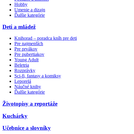
Hobby
Umenie a dizajn
Ďalšie kategórie
Deti a mládež
Knihorad – poradca kníh pre deti
Pre najmenších
Pre prvákov
Pre pubertiakov
Young Adult
Beletria
Rozprávky
Sci-fi, fantasy a komiksy
Leporelá
Náučné knihy
Ďalšie kategórie
Životopisy a reportáže
Kuchárky
Učebnice a slovníky