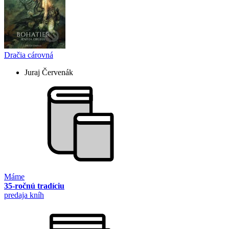
Dračia cárovná
Juraj Červenák
Máme
35-ročnú tradíciu
predaja kníh