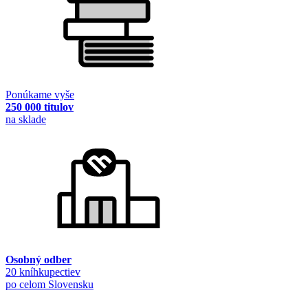
Ponúkame vyše
250 000 titulov
na sklade
Osobný odber
20 kníhkupectiev
po celom Slovensku