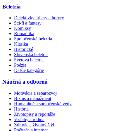
Beletria
Detektívky, trilery a horory
Sci-fi a fantasy
Komiksy
Romantika
Spoločenská beletria
Klasika
Historické
Slovenská beletria
Svetová beletria
Poézia
Ďalšie kategórie
Náučná a odborná
Motivácia a sebarozvoj
Biznis a manažment
Humanitné a spoločenské vedy
História
Životopisy a reportáže
Vzťahy a rodina
Zdravie a životný štýl
Počítače a internet