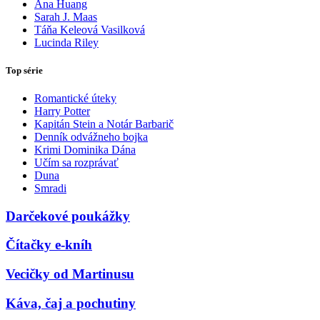
Ana Huang
Sarah J. Maas
Táňa Keleová Vasilková
Lucinda Riley
Top série
Romantické úteky
Harry Potter
Kapitán Stein a Notár Barbarič
Denník odvážneho bojka
Krimi Dominika Dána
Učím sa rozprávať
Duna
Smradi
Darčekové poukážky
Čítačky e-kníh
Vecičky od Martinusu
Káva, čaj a pochutiny