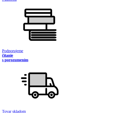
Podporujeme
čítanie
s porozumením
Tovar skladom