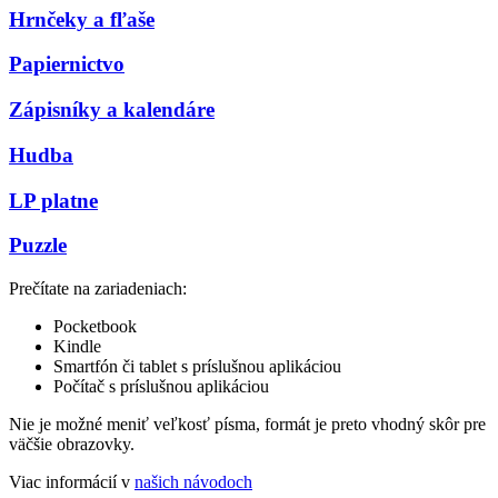
Hrnčeky a fľaše
Papiernictvo
Zápisníky a kalendáre
Hudba
LP platne
Puzzle
Prečítate na zariadeniach:
Pocketbook
Kindle
Smartfón či tablet s príslušnou aplikáciou
Počítač s príslušnou aplikáciou
Nie je možné meniť veľkosť písma, formát je preto vhodný skôr pre
väčšie obrazovky.
Viac informácií v
našich návodoch