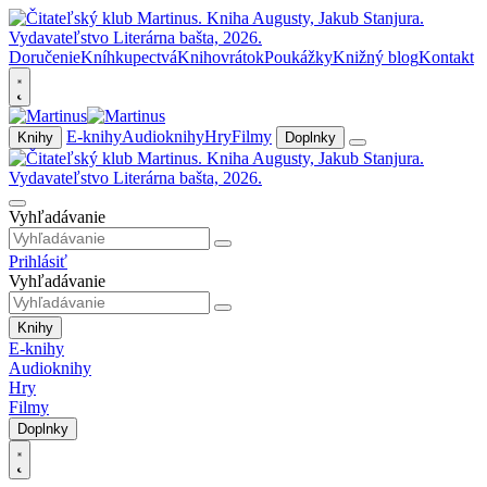
Doručenie
Kníhkupectvá
Knihovrátok
Poukážky
Knižný blog
Kontakt
E-knihy
Audioknihy
Hry
Filmy
Knihy
Doplnky
Vyhľadávanie
Prihlásiť
Vyhľadávanie
Knihy
E-knihy
Audioknihy
Hry
Filmy
Doplnky