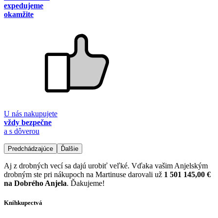
expedujeme
okamžite
U nás nakupujete
vždy bezpečne
a s dôverou
Predchádzajúce
Ďalšie
Aj z drobných vecí sa dajú urobiť veľké. Vďaka vašim Anjelským
drobným ste pri nákupoch na Martinuse darovali už
1 501 145,00 €
na Dobrého Anjela
. Ďakujeme!
Kníhkupectvá