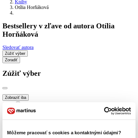
Knihy
Otília Horňáková
Bestsellery v zľave od autora Otília
Horňáková
Sledovať autora
Zúžiť výber
Zoradiť
Zúžiť výber
Zobraziť iba
novinky (0 titulov)
novinky
zľavnené tituly (0 titulov)
zľavnené tituly
Dostupnosť
na centrálnom sklade (0 titulov)
na centrálnom sklade
Môžeme pracovať s cookies a kontaktnými údajmi?
predpredaj (0 titulov)
predpredaj