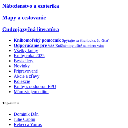
Náboženstvo a ezoterika
Mapy a cestovanie
Cudzojazyčná literatúra
Knihomoľský pomocník
Spýtajte sa Sherlocka, čo čítať
Odporúčame pre vás
Knižné tipy ušité na mieru vám
Všetky knihy
Knihy roka 2025
Bestsellery
Novinky
Pripravované
Akcie a zľavy
Kolekcie
Knihy s podporou FPU
Mám záujem o titul
Top autori
Dominik Dán
Julie Caplin
Rebecca Yarros