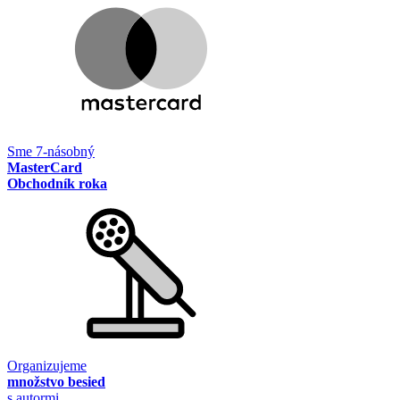
Sme 7-násobný
MasterCard
Obchodník roka
Organizujeme
množstvo besied
s autormi