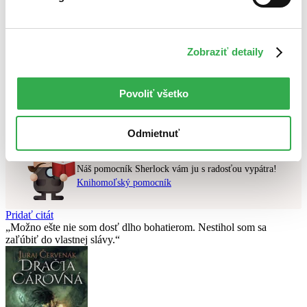
Najlacnejšie
Najvyššia zľava
Zobraziť detaily
Použité filtre
Zrušiť filtre
v zľave
Povoliť všetko
Nebol nájdený
žiadny titul
vyhovujúci zadaným podmienkam.
Skúste prosím zmeniť vyhľadávaný výraz.
Odmietnuť
Chcete poradiť knihu?
Náš pomocník Sherlock vám ju s radosťou vypátra!
Knihomoľský pomocník
Pridať citát
Možno ešte nie som dosť dlho bohatierom. Nestihol som sa
zaľúbiť do vlastnej slávy.