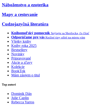
Náboženstvo a ezoterika
Mapy a cestovanie
Cudzojazyčná literatúra
Knihomoľský pomocník
Spýtajte sa Sherlocka, čo čítať
Odporúčame pre vás
Knižné tipy ušité na mieru vám
Všetky knihy
Knihy roka 2025
Bestsellery
Novinky
Pripravované
Akcie a zľavy
Kolekcie
BookTok
Mám záujem o titul
Top autori
Dominik Dán
Julie Caplin
Rebecca Yarros