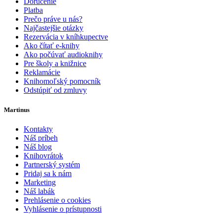
Doručenie
Platba
Prečo práve u nás?
Najčastejšie otázky
Rezervácia v kníhkupectve
Ako čítať e-knihy
Ako počúvať audioknihy
Pre školy a knižnice
Reklamácie
Knihomoľský pomocník
Odstúpiť od zmluvy
Martinus
Kontakty
Náš príbeh
Náš blog
Knihovrátok
Partnerský systém
Pridaj sa k nám
Marketing
Náš labák
Prehlásenie o cookies
Vyhlásenie o prístupnosti