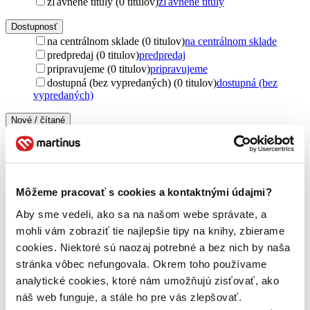
zľavnené tituly (0 titulov)
zľavnené tituly
Dostupnosť
na centrálnom sklade (0 titulov)
na centrálnom sklade
predpredaj (0 titulov)
predpredaj
pripravujeme (0 titulov)
pripravujeme
dostupná (bez vypredaných) (0 titulov)
dostupná (bez
vypredaných)
Nové / čítané
nová (0 titulov)
nová
čítaná (0 titulov)
čítaná
čítaná - výborný stav (0 titulov)
čítaná - výborný stav
čítaná - mierne opotrebovaná (0 titulov)
čítaná - mierne
opotrebovaná
Môžeme pracovať s cookies a kontaktnými údajmi?
čítané verzie vypredaných kníh (0 titulov)
čítané verzie
Aby sme vedeli, ako sa na našom webe správate, a
vypredaných kníh
mohli vám zobraziť tie najlepšie tipy na knihy, zbierame
Jazyk
cookies. Niektoré sú naozaj potrebné a bez nich by naša
slovenčina (1 titul)
slovenčina
1
stránka vôbec nefungovala. Okrem toho používame
Vydavateľstvo
analytické cookies, ktoré nám umožňujú zisťovať, ako
Gratexco (1 titul)
Gratexco
1
náš web funguje, a stále ho pre vás zlepšovať.