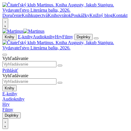
Doručenie
Kníhkupectvá
Knihovrátok
Poukážky
Knižný blog
Kontakt
E-knihy
Audioknihy
Hry
Filmy
Knihy
Doplnky
Vyhľadávanie
Prihlásiť
Vyhľadávanie
Knihy
E-knihy
Audioknihy
Hry
Filmy
Doplnky