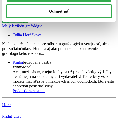
Odmietnuť
Malý lexikón grafológie
Otília Horňáková
Kniha je určená nielen pre odbornú grafologickú verejnosť, ale aj
pre začiatočníkov. Hodí sa aj ako pomôcka na zhotovenie
grafologického rozboru...
Kniha
brožovaná väzba
Vypredané
Ach, mrzí nás to, z tejto knihy sa už predali všetky výtlačky a
nemáme ju na sklade my ani vydavateľ :( Teoreticky však
môžete mať šťastie v niektorých iných obchodoch, ktoré ešte
nepredali posledné kusy.
Pridať do zoznamu
Hore
Pridať citát