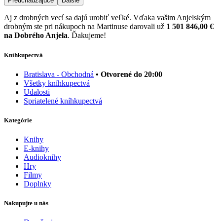
Predchádzajúce
Ďalšie
Aj z drobných vecí sa dajú urobiť veľké. Vďaka vašim Anjelským
drobným ste pri nákupoch na Martinuse darovali už
1 501 846,00 €
na Dobrého Anjela
. Ďakujeme!
Kníhkupectvá
Bratislava - Obchodná
• Otvorené do 20:00
Všetky kníhkupectvá
Udalosti
Spriatelené kníhkupectvá
Kategórie
Knihy
E-knihy
Audioknihy
Hry
Filmy
Doplnky
Nakupujte u nás