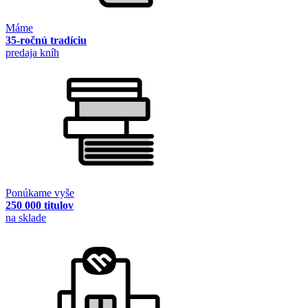
Máme
35-ročnú tradíciu
predaja kníh
Ponúkame vyše
250 000 titulov
na sklade