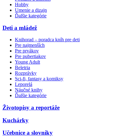
Hobby
Umenie a dizajn
Ďalšie kategórie
Deti a mládež
Knihorad – poradca kníh pre deti
Pre najmenších
Pre prvákov
Pre pubertiakov
Young Adult
Beletria
Rozprávky
Sci-fi, fantasy a komiksy
Leporelá
Náučné knihy
Ďalšie kategórie
Životopisy a reportáže
Kuchárky
Učebnice a slovníky