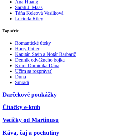
Ana Huang
Sarah J. Maas
Táňa Keleová Vasilková
Lucinda Riley
Top série
Romantické úteky
Harry Potter
Kapitán Stein a Notár Barbarič
Denník odvážneho bojka
Krimi Dominika Dána
Učím sa rozprávať
Duna
Smradi
Darčekové poukážky
Čítačky e-kníh
Vecičky od Martinusu
Káva, čaj a pochutiny