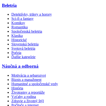
Beletria
Detektívky, trilery a horory
Sci-fi a fantasy
Komiksy
Romantika
Spoločenská beletria
Klasika
Historické
Slovenská beletria
Svetová beletria
Poézia
Ďalšie kategórie
Náučná a odborná
Motivácia a sebarozvoj
Biznis a manažment
Humanitné a spoločenské vedy
História
Životopisy a reportáže
Vzťahy a rodina
Zdravie a životný štýl
Počítače a internet