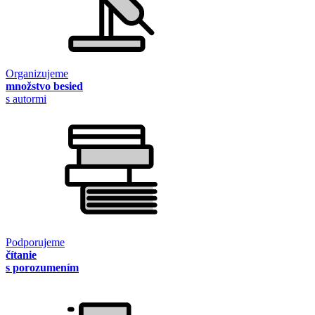
Organizujeme
množstvo besied
s autormi
Podporujeme
čítanie
s porozumením