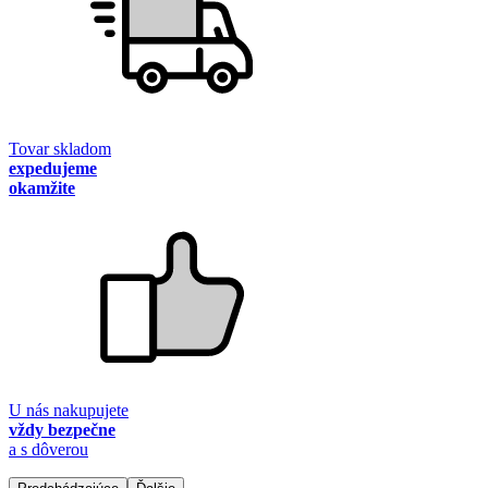
Tovar skladom
expedujeme
okamžite
U nás nakupujete
vždy bezpečne
a s dôverou