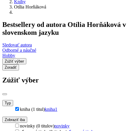
Knihy
Otília Horňáková
Bestsellery od autora Otília Horňáková v
slovenskom jazyku
Sledovať autora
Odborné a náučné
Hobby
Zúžiť výber
Zoradiť
Zúžiť výber
Typ
kniha (1 titul)
kniha
1
Zobraziť iba
novinky (0 titulov)
novinky