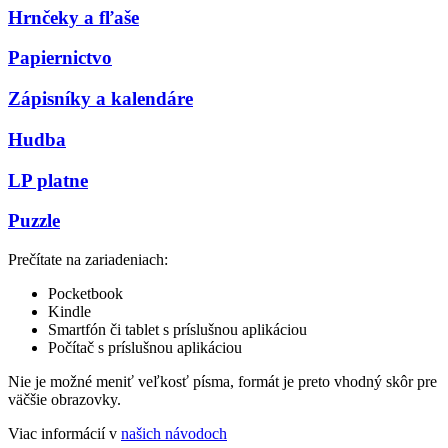
Hrnčeky a fľaše
Papiernictvo
Zápisníky a kalendáre
Hudba
LP platne
Puzzle
Prečítate na zariadeniach:
Pocketbook
Kindle
Smartfón či tablet s príslušnou aplikáciou
Počítač s príslušnou aplikáciou
Nie je možné meniť veľkosť písma, formát je preto vhodný skôr pre
väčšie obrazovky.
Viac informácií v
našich návodoch