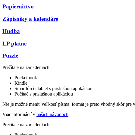
Papiernictvo
Zápisníky a kalendáre
Hudba
LP platne
Puzzle
Prečítate na zariadeniach:
Pocketbook
Kindle
Smartfón či tablet s príslušnou aplikáciou
Počítač s príslušnou aplikáciou
Nie je možné meniť veľkosť písma, formát je preto vhodný skôr pre 
Viac informácií v
našich návodoch
Prečítate na zariadeniach:
Pocketbook