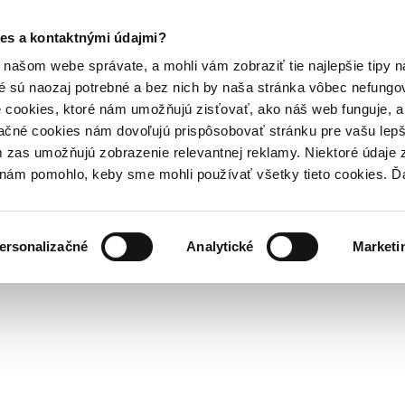
es a kontaktnými údajmi?
našom webe správate, a mohli vám zobraziť tie najlepšie tipy n
é sú naozaj potrebné a bez nich by naša stránka vôbec nefung
 cookies, ktoré nám umožňujú zisťovať, ako náš web funguje, a 
ačné cookies nám dovoľujú prispôsobovať stránku pre vašu lepši
zas umožňujú zobrazenie relevantnej reklamy. Niektoré údaje z
y nám pomohlo, keby sme mohli používať všetky tieto cookies. 
ersonalizačné
Analytické
Marketi