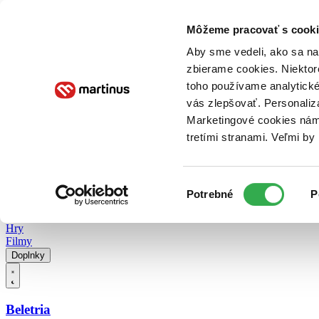
Doručenie
Kníhkupectvá
Knihovrátok
Poukážky
Knižný blog
Kontakt
Môžeme pracovať s cooki
Aby sme vedeli, ako sa na 
zbierame cookies. Niektor
E-knihy
Audioknihy
Hry
Filmy
Knihy
Doplnky
toho používame analytické
vás zlepšovať. Personaliz
Vyhľadávanie
Marketingové cookies nám 
tretími stranami. Veľmi b
Prihlásiť
Vyhľadávanie
Výber
Knihy
Potrebné
P
súhlasu
E-knihy
Audioknihy
Hry
Filmy
Doplnky
Beletria