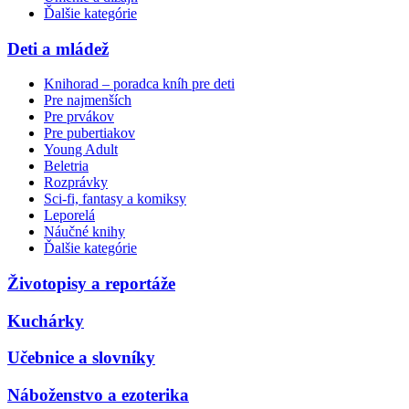
Ďalšie kategórie
Deti a mládež
Knihorad – poradca kníh pre deti
Pre najmenších
Pre prvákov
Pre pubertiakov
Young Adult
Beletria
Rozprávky
Sci-fi, fantasy a komiksy
Leporelá
Náučné knihy
Ďalšie kategórie
Životopisy a reportáže
Kuchárky
Učebnice a slovníky
Náboženstvo a ezoterika