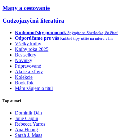
Mapy a cestovanie
Cudzojazyčná literatúra
Knihomoľský pomocník
Spýtajte sa Sherlocka, čo čítať
Odporúčame pre vás
Knižné tipy ušité na mieru vám
Všetky knihy
Knihy roka 2025
Bestsellery
Novinky
Pripravované
Akcie a zľavy
Kolekcie
BookTok
Mám záujem o titul
Top autori
Dominik Dán
Julie Caplin
Rebecca Yarros
Ana Huang
Sarah J. Maas