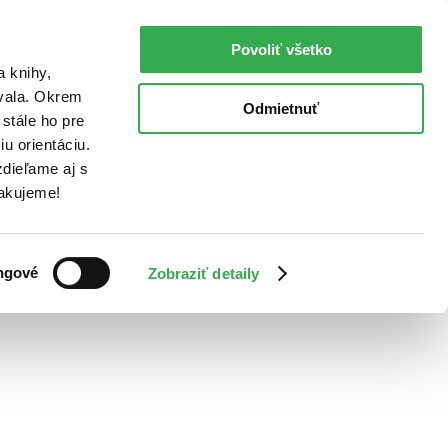
Povoliť všetko
a knihy,
ovala. Okrem
Odmietnuť
stále ho pre
u orientáciu.
dieľame aj s
Ďakujeme!
ngové
Zobraziť detaily