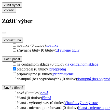
Zúžiť výber
Zoradiť
Zúžiť výber
Zobraziť iba
novinky (0 titulov)
novinky
zľavnené tituly (0 titulov)
zľavnené tituly
Dostupnosť
na centrálnom sklade (0 titulov)
na centrálnom sklade
predpredaj (0 titulov)
predpredaj
pripravujeme (0 titulov)
pripravujeme
dostupná (bez vypredaných) (0 titulov)
dostupná (bez vypre
Nové / čítané
nová (0 titulov)
nová
čítaná (0 titulov)
čítaná
čítaná - výborný stav (0 titulov)
čítaná - výborný stav
čítaná - mierne opotrebovaná (0 titulov)
čítaná - mierne opot