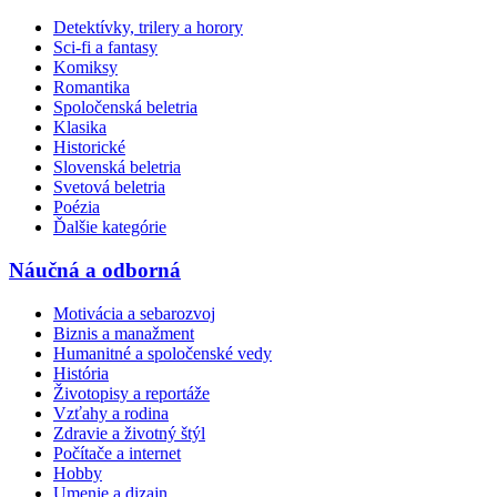
Detektívky, trilery a horory
Sci-fi a fantasy
Komiksy
Romantika
Spoločenská beletria
Klasika
Historické
Slovenská beletria
Svetová beletria
Poézia
Ďalšie kategórie
Náučná a odborná
Motivácia a sebarozvoj
Biznis a manažment
Humanitné a spoločenské vedy
História
Životopisy a reportáže
Vzťahy a rodina
Zdravie a životný štýl
Počítače a internet
Hobby
Umenie a dizajn