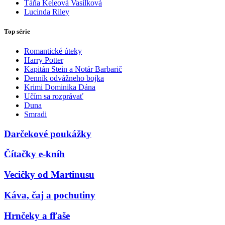
Táňa Keleová Vasilková
Lucinda Riley
Top série
Romantické úteky
Harry Potter
Kapitán Stein a Notár Barbarič
Denník odvážneho bojka
Krimi Dominika Dána
Učím sa rozprávať
Duna
Smradi
Darčekové poukážky
Čítačky e-kníh
Vecičky od Martinusu
Káva, čaj a pochutiny
Hrnčeky a fľaše