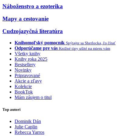
Náboženstvo a ezoterika
Mapy a cestovanie
Cudzojazyčná literatúra
Knihomoľský pomocník
Spýtajte sa Sherlocka, čo čítať
Odporúčame pre vás
Knižné tipy ušité na mieru vám
Všetky knihy
Knihy roka 2025
Bestsellery
Novinky
Pripravované
Akcie a zľavy
Kolekcie
BookTok
Mám záujem o titul
Top autori
Dominik Dán
Julie Caplin
Rebecca Yarros