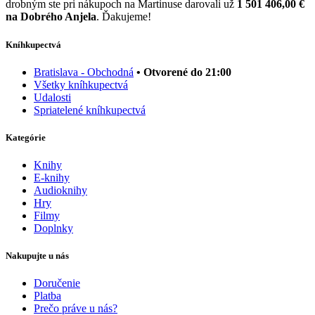
drobným ste pri nákupoch na Martinuse darovali už
1 501 406,00 €
na Dobrého Anjela
. Ďakujeme!
Kníhkupectvá
Bratislava - Obchodná
• Otvorené do 21:00
Všetky kníhkupectvá
Udalosti
Spriatelené kníhkupectvá
Kategórie
Knihy
E-knihy
Audioknihy
Hry
Filmy
Doplnky
Nakupujte u nás
Doručenie
Platba
Prečo práve u nás?