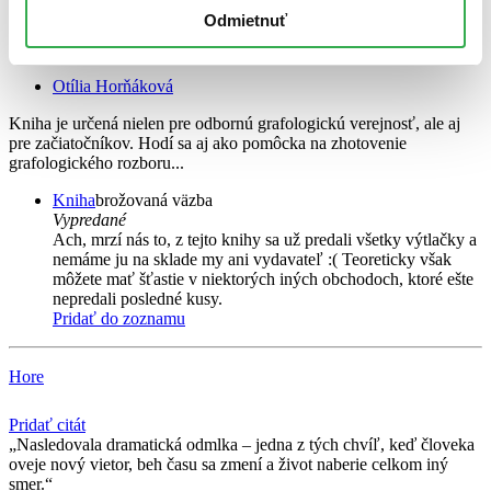
Odmietnuť
Malý lexikón grafológie
Otília Horňáková
Kniha je určená nielen pre odbornú grafologickú verejnosť, ale aj
pre začiatočníkov. Hodí sa aj ako pomôcka na zhotovenie
grafologického rozboru...
Kniha
brožovaná väzba
Vypredané
Ach, mrzí nás to, z tejto knihy sa už predali všetky výtlačky a
nemáme ju na sklade my ani vydavateľ :( Teoreticky však
môžete mať šťastie v niektorých iných obchodoch, ktoré ešte
nepredali posledné kusy.
Pridať do zoznamu
Hore
Pridať citát
Nasledovala dramatická odmlka – jedna z tých chvíľ, keď človeka
oveje nový vietor, beh času sa zmení a život naberie celkom iný
smer.