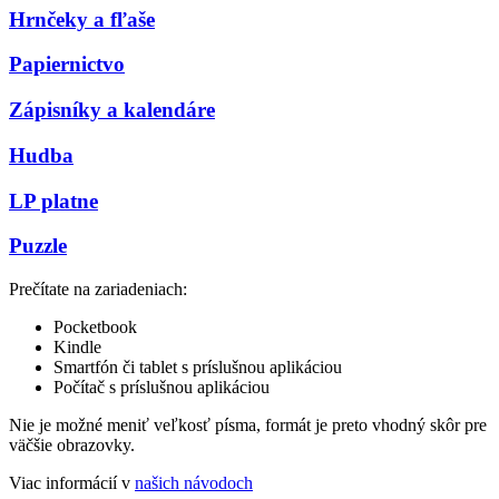
Hrnčeky a fľaše
Papiernictvo
Zápisníky a kalendáre
Hudba
LP platne
Puzzle
Prečítate na zariadeniach:
Pocketbook
Kindle
Smartfón či tablet s príslušnou aplikáciou
Počítač s príslušnou aplikáciou
Nie je možné meniť veľkosť písma, formát je preto vhodný skôr pre
väčšie obrazovky.
Viac informácií v
našich návodoch