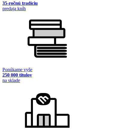
35-ročnú tradíciu
predaja kníh
Ponúkame vyše
250 000 titulov
na sklade