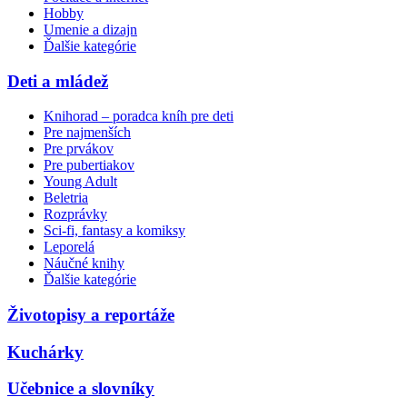
Hobby
Umenie a dizajn
Ďalšie kategórie
Deti a mládež
Knihorad – poradca kníh pre deti
Pre najmenších
Pre prvákov
Pre pubertiakov
Young Adult
Beletria
Rozprávky
Sci-fi, fantasy a komiksy
Leporelá
Náučné knihy
Ďalšie kategórie
Životopisy a reportáže
Kuchárky
Učebnice a slovníky