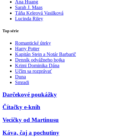
Ana Huang
Sarah J. Maas
Táňa Keleová Vasilková
Lucinda Riley
Top série
Romantické úteky
Harry Potter
Kapitán Stein a Notár Barbarič
Denník odvážneho bojka
Krimi Dominika Dána
Učím sa rozprávať
Duna
Smradi
Darčekové poukážky
Čítačky e-kníh
Vecičky od Martinusu
Káva, čaj a pochutiny