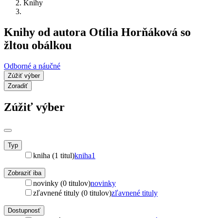
Knihy
Knihy od autora Otília Horňáková so
žltou obálkou
Odborné a náučné
Zúžiť výber
Zoradiť
Zúžiť výber
Typ
kniha (1 titul)
kniha
1
Zobraziť iba
novinky (0 titulov)
novinky
zľavnené tituly (0 titulov)
zľavnené tituly
Dostupnosť