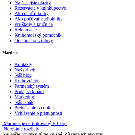
Najčastejšie otázky
Rezervácia v kníhkupectve
Ako čítať e-knihy
Ako počúvať audioknihy
Pre školy a knižnice
Reklamácie
Knihomoľský pomocník
Odstúpiť od zmluvy
Martinus
Kontakty
Náš príbeh
Náš blog
Knihovrátok
Partnerský systém
Pridaj sa k nám
Marketing
Náš labák
Prehlásenie o cookies
Vyhlásenie o prístupnosti
Martinus je certifikovaný B Corp
Nerobíme rozdiely
Najlepšie novinky sú tie knižné. Získajte ich ako prví: