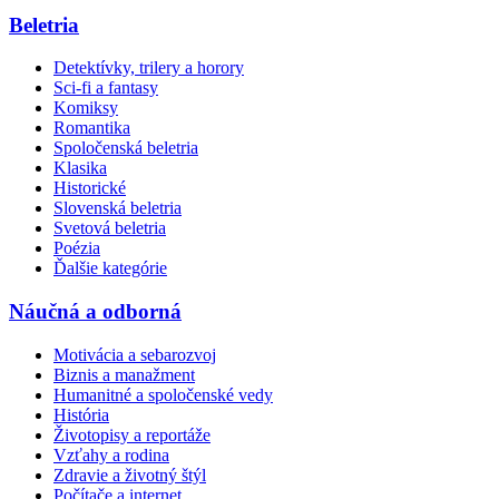
Beletria
Detektívky, trilery a horory
Sci-fi a fantasy
Komiksy
Romantika
Spoločenská beletria
Klasika
Historické
Slovenská beletria
Svetová beletria
Poézia
Ďalšie kategórie
Náučná a odborná
Motivácia a sebarozvoj
Biznis a manažment
Humanitné a spoločenské vedy
História
Životopisy a reportáže
Vzťahy a rodina
Zdravie a životný štýl
Počítače a internet