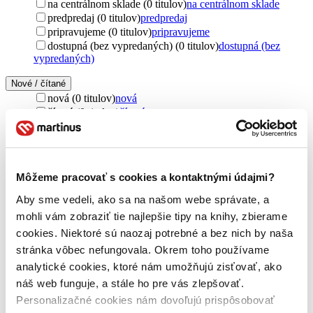
na centrálnom sklade (0 titulov)
na centrálnom sklade
predpredaj (0 titulov)
predpredaj
pripravujeme (0 titulov)
pripravujeme
dostupná (bez vypredaných) (0 titulov)
dostupná (bez
vypredaných)
Nové / čítané
nová (0 titulov)
nová
čítaná (0 titulov)
čítaná
čítaná - výborný stav (0 titulov)
čítaná - výborný stav
čítaná - mierne opotrebovaná (0 titulov)
čítaná - mierne
opotrebovaná
čítané verzie vypredaných kníh (0 titulov)
čítané verzie
Môžeme pracovať s cookies a kontaktnými údajmi?
vypredaných kníh
Aby sme vedeli, ako sa na našom webe správate, a
Jazyk
mohli vám zobraziť tie najlepšie tipy na knihy, zbierame
slovenčina (1 titul)
slovenčina
1
cookies. Niektoré sú naozaj potrebné a bez nich by naša
Autor
stránka vôbec nefungovala. Okrem toho používame
Otília Horňáková (1 titul)
Otília Horňáková
1
analytické cookies, ktoré nám umožňujú zisťovať, ako
náš web funguje, a stále ho pre vás zlepšovať.
Vydavateľstvo
Gratexco (1 titul)
Gratexco
1
Personalizačné cookies nám dovoľujú prispôsobovať