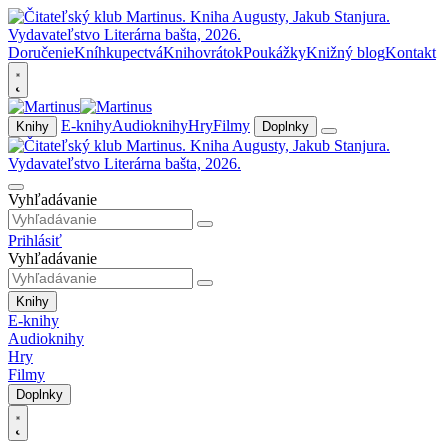
Doručenie
Kníhkupectvá
Knihovrátok
Poukážky
Knižný blog
Kontakt
E-knihy
Audioknihy
Hry
Filmy
Knihy
Doplnky
Vyhľadávanie
Prihlásiť
Vyhľadávanie
Knihy
E-knihy
Audioknihy
Hry
Filmy
Doplnky