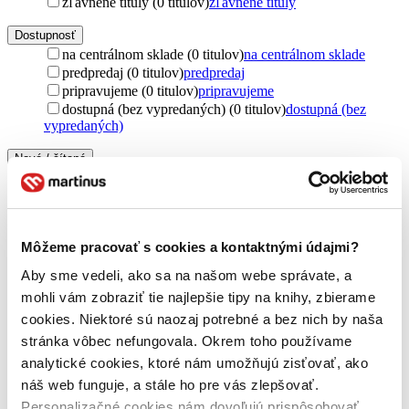
zľavnené tituly (0 titulov)
zľavnené tituly
Dostupnosť
na centrálnom sklade (0 titulov)
na centrálnom sklade
predpredaj (0 titulov)
predpredaj
pripravujeme (0 titulov)
pripravujeme
dostupná (bez vypredaných) (0 titulov)
dostupná (bez
vypredaných)
Nové / čítané
nová (0 titulov)
nová
čítaná (0 titulov)
čítaná
čítaná - výborný stav (0 titulov)
čítaná - výborný stav
čítaná - mierne opotrebovaná (0 titulov)
čítaná - mierne
Môžeme pracovať s cookies a kontaktnými údajmi?
opotrebovaná
čítané verzie vypredaných kníh (0 titulov)
čítané verzie
Aby sme vedeli, ako sa na našom webe správate, a
vypredaných kníh
mohli vám zobraziť tie najlepšie tipy na knihy, zbierame
Jazyk
cookies. Niektoré sú naozaj potrebné a bez nich by naša
slovenčina (1 titul)
slovenčina
1
stránka vôbec nefungovala. Okrem toho používame
analytické cookies, ktoré nám umožňujú zisťovať, ako
Vydavateľstvo
náš web funguje, a stále ho pre vás zlepšovať.
Gratexco (1 titul)
Gratexco
1
Personalizačné cookies nám dovoľujú prispôsobovať