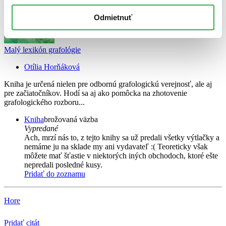
Odmietnuť
Malý lexikón grafológie
Otília Horňáková
Kniha je určená nielen pre odbornú grafologickú verejnosť, ale aj
pre začiatočníkov. Hodí sa aj ako pomôcka na zhotovenie
grafologického rozboru...
Kniha
brožovaná väzba
Vypredané
Ach, mrzí nás to, z tejto knihy sa už predali všetky výtlačky a
nemáme ju na sklade my ani vydavateľ :( Teoreticky však
môžete mať šťastie v niektorých iných obchodoch, ktoré ešte
nepredali posledné kusy.
Pridať do zoznamu
Hore
Pridať citát