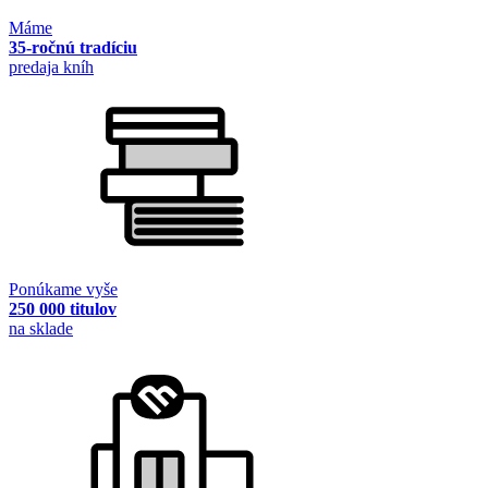
Máme
35-ročnú tradíciu
predaja kníh
Ponúkame vyše
250 000 titulov
na sklade