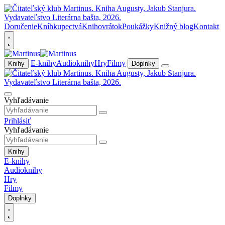
Doručenie
Kníhkupectvá
Knihovrátok
Poukážky
Knižný blog
Kontakt
E-knihy
Audioknihy
Hry
Filmy
Knihy
Doplnky
Vyhľadávanie
Prihlásiť
Vyhľadávanie
Knihy
E-knihy
Audioknihy
Hry
Filmy
Doplnky