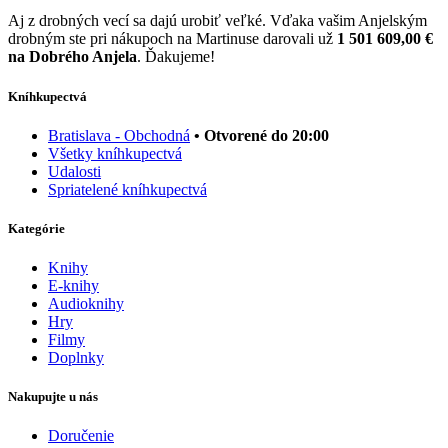
Aj z drobných vecí sa dajú urobiť veľké. Vďaka vašim Anjelským
drobným ste pri nákupoch na Martinuse darovali už
1 501 609,00 €
na Dobrého Anjela
. Ďakujeme!
Kníhkupectvá
Bratislava - Obchodná
• Otvorené do 20:00
Všetky kníhkupectvá
Udalosti
Spriatelené kníhkupectvá
Kategórie
Knihy
E-knihy
Audioknihy
Hry
Filmy
Doplnky
Nakupujte u nás
Doručenie