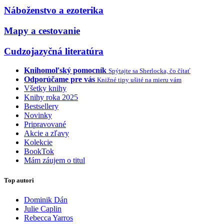
Náboženstvo a ezoterika
Mapy a cestovanie
Cudzojazyčná literatúra
Knihomoľský pomocník
Spýtajte sa Sherlocka, čo čítať
Odporúčame pre vás
Knižné tipy ušité na mieru vám
Všetky knihy
Knihy roka 2025
Bestsellery
Novinky
Pripravované
Akcie a zľavy
Kolekcie
BookTok
Mám záujem o titul
Top autori
Dominik Dán
Julie Caplin
Rebecca Yarros