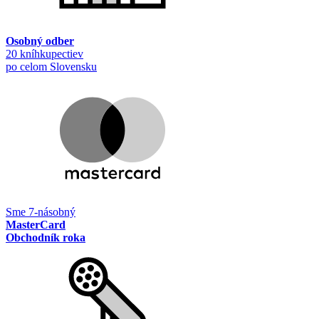
Osobný odber
20 kníhkupectiev
po celom Slovensku
Sme 7-násobný
MasterCard
Obchodník roka