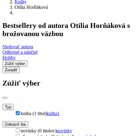
Knihy
Otília Horňáková
Bestsellery od autora Otília Horňáková s
brožovanou väzbou
Sledovať autora
Odborné a náučné
Hobby
Zúžiť výber
Zoradiť
Zúžiť výber
Typ
kniha (1 titul)
kniha
1
Zobraziť iba
novinky (0 titulov)
novinky