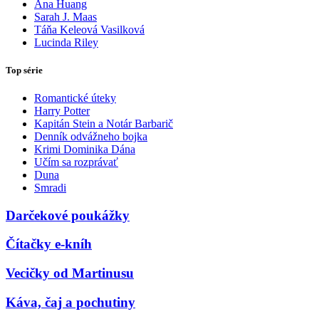
Ana Huang
Sarah J. Maas
Táňa Keleová Vasilková
Lucinda Riley
Top série
Romantické úteky
Harry Potter
Kapitán Stein a Notár Barbarič
Denník odvážneho bojka
Krimi Dominika Dána
Učím sa rozprávať
Duna
Smradi
Darčekové poukážky
Čítačky e-kníh
Vecičky od Martinusu
Káva, čaj a pochutiny