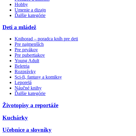
Hobby
Umenie a dizajn
Ďalšie kategórie
Deti a mládež
Knihorad – poradca kníh pre deti
Pre najmenších
Pre prvákov
Pre pubertiakov
Young Adult
Beletria
Rozprávky
Sci-fi, fantasy a komiksy
Leporelá
Náučné knihy
Ďalšie kategórie
Životopisy a reportáže
Kuchárky
Učebnice a slovníky