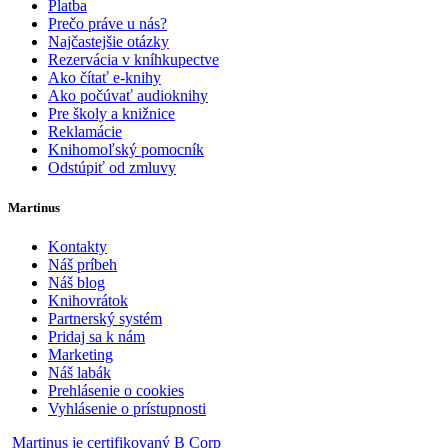
Platba
Prečo práve u nás?
Najčastejšie otázky
Rezervácia v kníhkupectve
Ako čítať e-knihy
Ako počúvať audioknihy
Pre školy a knižnice
Reklamácie
Knihomoľský pomocník
Odstúpiť od zmluvy
Martinus
Kontakty
Náš príbeh
Náš blog
Knihovrátok
Partnerský systém
Pridaj sa k nám
Marketing
Náš labák
Prehlásenie o cookies
Vyhlásenie o prístupnosti
Martinus je certifikovaný B Corp