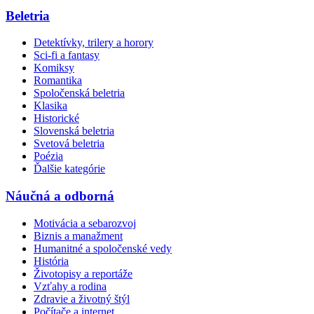
Beletria
Detektívky, trilery a horory
Sci-fi a fantasy
Komiksy
Romantika
Spoločenská beletria
Klasika
Historické
Slovenská beletria
Svetová beletria
Poézia
Ďalšie kategórie
Náučná a odborná
Motivácia a sebarozvoj
Biznis a manažment
Humanitné a spoločenské vedy
História
Životopisy a reportáže
Vzťahy a rodina
Zdravie a životný štýl
Počítače a internet