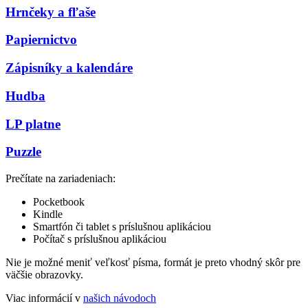
Hrnčeky a fľaše
Papiernictvo
Zápisníky a kalendáre
Hudba
LP platne
Puzzle
Prečítate na zariadeniach:
Pocketbook
Kindle
Smartfón či tablet s príslušnou aplikáciou
Počítač s príslušnou aplikáciou
Nie je možné meniť veľkosť písma, formát je preto vhodný skôr pre
väčšie obrazovky.
Viac informácií v
našich návodoch