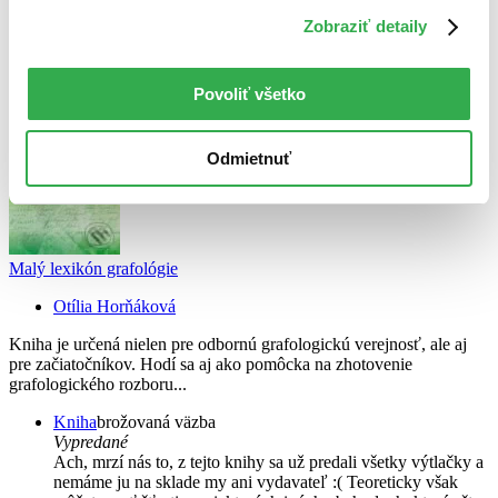
Zobraziť detaily
Použité filtre
Zrušiť filtre
Autor Otília Horňáková
S brožovanou väzbou
Povoliť všetko
Odmietnuť
Malý lexikón grafológie
Otília Horňáková
Kniha je určená nielen pre odbornú grafologickú verejnosť, ale aj
pre začiatočníkov. Hodí sa aj ako pomôcka na zhotovenie
grafologického rozboru...
Kniha
brožovaná väzba
Vypredané
Ach, mrzí nás to, z tejto knihy sa už predali všetky výtlačky a
nemáme ju na sklade my ani vydavateľ :( Teoreticky však