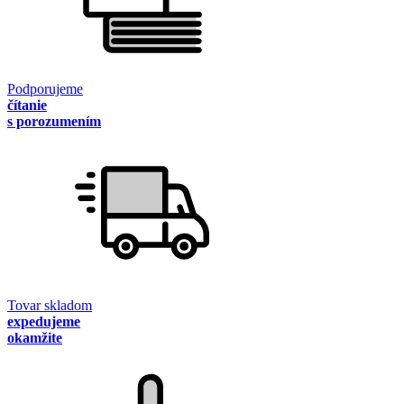
Podporujeme
čítanie
s porozumením
Tovar skladom
expedujeme
okamžite