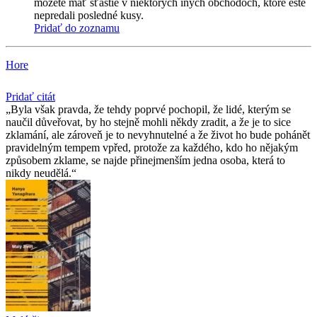
môžete mať šťastie v niektorých iných obchodoch, ktoré ešte
nepredali posledné kusy.
Pridať do zoznamu
Hore
Pridať citát
Byla však pravda, že tehdy poprvé pochopil, že lidé, kterým se
naučil důveřovat, by ho stejně mohli někdy zradit, a že je to sice
zklamání, ale zároveň je to nevyhnutelné a že život ho bude pohánět
pravidelným tempem vpřed, protože za každého, kdo ho nějakým
způsobem zklame, se najde přinejmenším jedna osoba, která to
nikdy neudělá.