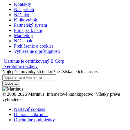
Kontakty
Náš príbeh
Náš blog
Knihovrátok
Partnerský systém
Pridaj sa k nám
Marketing
Náš labák
Prehlásenie o cookies
Vyhlásenie o prístupnosti
Martinus je certifikovaný B Corp
Nerobíme rozdiely
Najlepšie novinky sú tie knižné. Získajte ich ako prví:
Odoslať
© 2000-2026 Martinus. Internetové kníhkupectvo. Všetky práva
vyhradené.
Nastaviť cookies
Ochrana súkromia
Obchodné podmienky