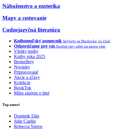
Náboženstvo a ezoterika
Mapy a cestovanie
Cudzojazyčná literatúra
Knihomoľský pomocník
Spýtajte sa Sherlocka, čo čítať
Odporúčame pre vás
Knižné tipy ušité na mieru vám
Všetky knihy
Knihy roka 2025
Bestsellery
Novinky
Pripravované
Akcie a zľavy
Kolekcie
BookTok
Mám záujem o titul
Top autori
Dominik Dán
Julie Caplin
Rebecca Yarros