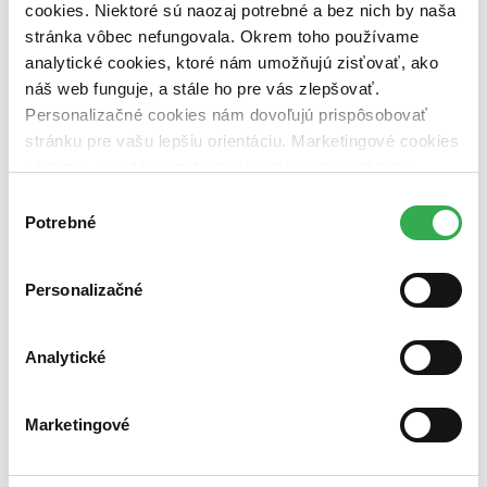
slovenčina (1 titul)
slovenčina
1
cookies. Niektoré sú naozaj potrebné a bez nich by naša
stránka vôbec nefungovala. Okrem toho používame
Autor
analytické cookies, ktoré nám umožňujú zisťovať, ako
Otília Horňáková (1 titul)
Otília Horňáková
1
náš web funguje, a stále ho pre vás zlepšovať.
Vydavateľstvo
Personalizačné cookies nám dovoľujú prispôsobovať
Gratexco (1 titul)
Gratexco
1
stránku pre vašu lepšiu orientáciu. Marketingové cookies
nám zas umožňujú zobrazenie relevantnej reklamy.
Väzba
brožovaná väzba (1 titul)
brožovaná väzba
1
Niektoré údaje zdieľame aj s tretími stranami. Veľmi by
Výber
nám pomohlo, keby sme mohli používať všetky tieto
Potrebné
súhlasu
Zúžiť výber
cookies. Ďakujeme!
Zoradiť
Personalizačné
Analytické
Bestsellery
Top hodnotené
Novinky
Marketingové
Najdrahšie
Najlacnejšie
Najvyššia zľava