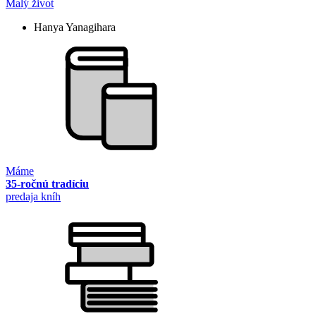
Malý život
Hanya Yanagihara
Máme
35-ročnú tradíciu
predaja kníh