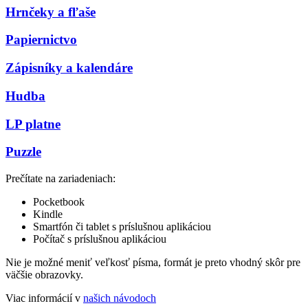
Hrnčeky a fľaše
Papiernictvo
Zápisníky a kalendáre
Hudba
LP platne
Puzzle
Prečítate na zariadeniach:
Pocketbook
Kindle
Smartfón či tablet s príslušnou aplikáciou
Počítač s príslušnou aplikáciou
Nie je možné meniť veľkosť písma, formát je preto vhodný skôr pre
väčšie obrazovky.
Viac informácií v
našich návodoch