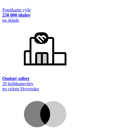
Ponúkame vyše
250 000 titulov
na sklade
Osobný odber
20 kníhkupectiev
po celom Slovensku