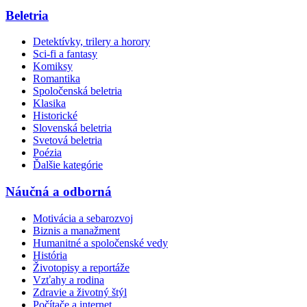
Beletria
Detektívky, trilery a horory
Sci-fi a fantasy
Komiksy
Romantika
Spoločenská beletria
Klasika
Historické
Slovenská beletria
Svetová beletria
Poézia
Ďalšie kategórie
Náučná a odborná
Motivácia a sebarozvoj
Biznis a manažment
Humanitné a spoločenské vedy
História
Životopisy a reportáže
Vzťahy a rodina
Zdravie a životný štýl
Počítače a internet