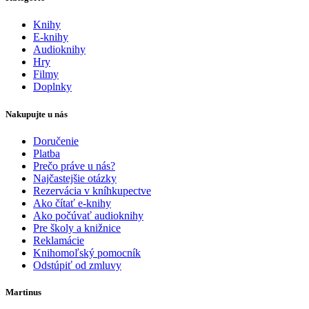
Knihy
E-knihy
Audioknihy
Hry
Filmy
Doplnky
Nakupujte u nás
Doručenie
Platba
Prečo práve u nás?
Najčastejšie otázky
Rezervácia v kníhkupectve
Ako čítať e-knihy
Ako počúvať audioknihy
Pre školy a knižnice
Reklamácie
Knihomoľský pomocník
Odstúpiť od zmluvy
Martinus