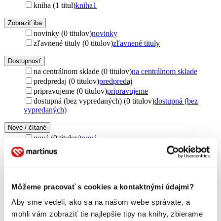
kniha (1 titul)
kniha
1
Zobraziť iba
novinky (0 titulov)
novinky
zľavnené tituly (0 titulov)
zľavnené tituly
Dostupnosť
na centrálnom sklade (0 titulov)
na centrálnom sklade
predpredaj (0 titulov)
predpredaj
pripravujeme (0 titulov)
pripravujeme
dostupná (bez vypredaných) (0 titulov)
dostupná (bez
vypredaných)
Nové / čítané
nová (0 titulov)
nová
čítaná (0 titulov)
čítaná
čítaná - výborný stav (0 titulov)
čítaná - výborný stav
čítaná - mierne opotrebovaná (0 titulov)
čítaná - mierne
opotrebovaná
čítané verzie vypredaných kníh (0 titulov)
čítané verzie
Môžeme pracovať s cookies a kontaktnými údajmi?
vypredaných kníh
Aby sme vedeli, ako sa na našom webe správate, a
Jazyk
mohli vám zobraziť tie najlepšie tipy na knihy, zbierame