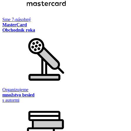
Sme 7-násobný
MasterCard
Obchodník roka
Organizujeme
množstvo besied
s autormi