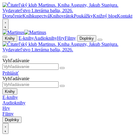
Doručenie
Kníhkupectvá
Knihovrátok
Poukážky
Knižný blog
Kontakt
E-knihy
Audioknihy
Hry
Filmy
Knihy
Doplnky
Vyhľadávanie
Prihlásiť
Vyhľadávanie
Knihy
E-knihy
Audioknihy
Hry
Filmy
Doplnky