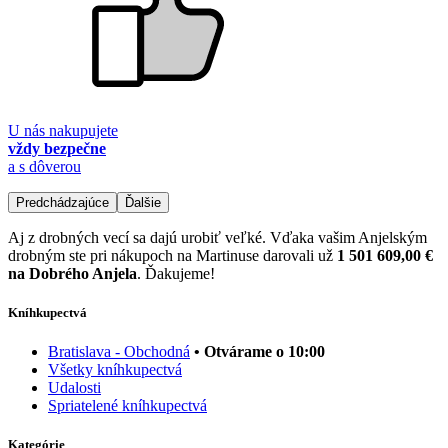
U nás nakupujete
vždy bezpečne
a s dôverou
Predchádzajúce
Ďalšie
Aj z drobných vecí sa dajú urobiť veľké. Vďaka vašim Anjelským
drobným ste pri nákupoch na Martinuse darovali už
1 501 609,00 €
na Dobrého Anjela
. Ďakujeme!
Kníhkupectvá
Bratislava - Obchodná
• Otvárame o 10:00
Všetky kníhkupectvá
Udalosti
Spriatelené kníhkupectvá
Kategórie