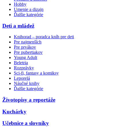
Hobby
Umenie a dizajn
Ďalšie kategórie
Deti a mládež
Knihorad – poradca kníh pre deti
Pre najmenších
Pre prvákov
Pre pubertiakov
Young Adult
Beletria
Rozprávky
Sci-fi, fantasy a komiksy
Leporelá
Náučné knihy
Ďalšie kategórie
Životopisy a reportáže
Kuchárky
Učebnice a slovníky