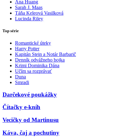
Ana Huang
Sarah J. Maas
Táňa Keleová Vasilková
Lucinda Riley
Top série
Romantické úteky
Harry Potter
Kapitán Stein a Notár Barbarič
Denník odvážneho bojka
Krimi Dominika Dána
Učím sa rozprávať
Duna
Smradi
Darčekové poukážky
Čítačky e-kníh
Vecičky od Martinusu
Káva, čaj a pochutiny