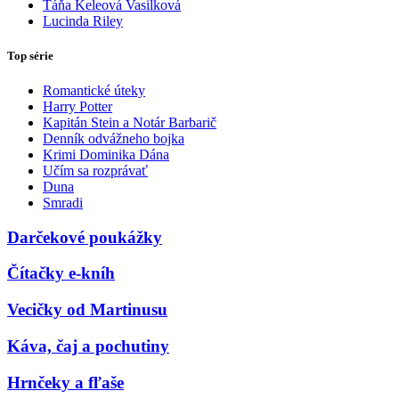
Táňa Keleová Vasilková
Lucinda Riley
Top série
Romantické úteky
Harry Potter
Kapitán Stein a Notár Barbarič
Denník odvážneho bojka
Krimi Dominika Dána
Učím sa rozprávať
Duna
Smradi
Darčekové poukážky
Čítačky e-kníh
Vecičky od Martinusu
Káva, čaj a pochutiny
Hrnčeky a fľaše