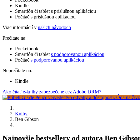
Kindle
Smartfón či tablet s príslušnou aplikáciou
Počítač s príslušnou aplikáciou
Viac informácií v
našich návodoch
Prečítate na:
Pocketbook
Smartfón či tablet
s podporovanou aplikáciou
Počítač
s podporovanou aplikáciou
Neprečítate na:
Kindle
Ako čítať e-knihy zabezpečené cez Adobe DRM?
Knihy
Ben Gibson
Najnovšie bestsellery od autora Ben Gibso