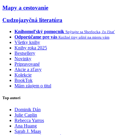
Mapy a cestovanie
Cudzojazyčná literatúra
Knihomoľský pomocník
Spýtajte sa Sherlocka, čo čítať
Odporúčame pre vás
Knižné tipy ušité na mieru vám
Všetky knihy
Knihy roka 2025
Bestsellery
Novinky
Pripravované
Akcie a zľavy
Kolekcie
BookTok
Mám záujem o titul
Top autori
Dominik Dán
Julie Caplin
Rebecca Yarros
Ana Huang
Sarah J. Maas