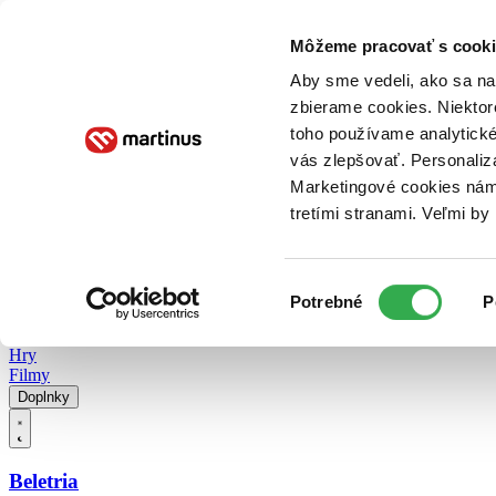
Doručenie
Kníhkupectvá
Knihovrátok
Poukážky
Knižný blog
Kontakt
Môžeme pracovať s cooki
Aby sme vedeli, ako sa na 
zbierame cookies. Niektor
E-knihy
Audioknihy
Hry
Filmy
Knihy
Doplnky
toho používame analytické
vás zlepšovať. Personaliz
Vyhľadávanie
Marketingové cookies nám 
tretími stranami. Veľmi b
Prihlásiť
Vyhľadávanie
Výber
Knihy
Potrebné
P
súhlasu
E-knihy
Audioknihy
Hry
Filmy
Doplnky
Beletria