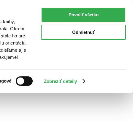
Povoliť všetko
a knihy,
ovala. Okrem
Odmietnuť
stále ho pre
u orientáciu.
dieľame aj s
Ďakujeme!
ngové
Zobraziť detaily