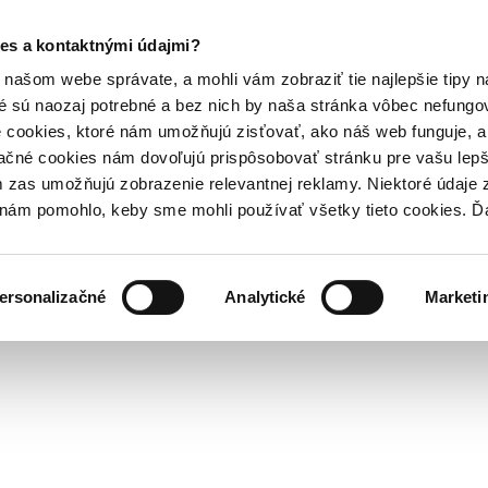
es a kontaktnými údajmi?
našom webe správate, a mohli vám zobraziť tie najlepšie tipy n
é sú naozaj potrebné a bez nich by naša stránka vôbec nefung
 cookies, ktoré nám umožňujú zisťovať, ako náš web funguje, a 
ačné cookies nám dovoľujú prispôsobovať stránku pre vašu lepši
zas umožňujú zobrazenie relevantnej reklamy. Niektoré údaje z
y nám pomohlo, keby sme mohli používať všetky tieto cookies. 
ersonalizačné
Analytické
Marketi