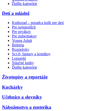
Ďalšie kategórie
Deti a mládež
Knihorad – poradca kníh pre deti
Pre najmenších
Pre prvákov
Pre pubertiakov
Young Adult
Beletria
Rozprávky
Sci-fi, fantasy a komiksy
Leporelá
Náučné knihy
Ďalšie kategórie
Životopisy a reportáže
Kuchárky
Učebnice a slovníky
Náboženstvo a ezoterika