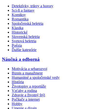
Detektívky, trilery a horory
Sci-fi a fantasy
Komiksy
Romantika
Spoločenská beletria
Klasika
Historické
Slovenská beletria
Svetová beletria
Poézia
Ďalšie kategórie
Náučná a odborná
Motivácia a sebarozvoj
Biznis a manažment
Humanitné a spoločenské vedy
História
Životopisy a reportáže
Vzťahy a rodina
Zdravie a životný štýl
Počítače a internet
Hobby
Umenie a dizajn