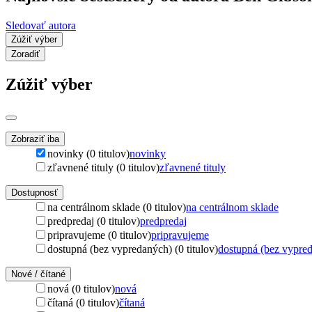
Sledovať autora
Zúžiť výber
Zoradiť
Zúžiť výber
Zobraziť iba
novinky (0 titulov)
novinky
zľavnené tituly (0 titulov)
zľavnené tituly
Dostupnosť
na centrálnom sklade (0 titulov)
na centrálnom sklade
predpredaj (0 titulov)
predpredaj
pripravujeme (0 titulov)
pripravujeme
dostupná (bez vypredaných) (0 titulov)
dostupná (bez vypre
Nové / čítané
nová (0 titulov)
nová
čítaná (0 titulov)
čítaná