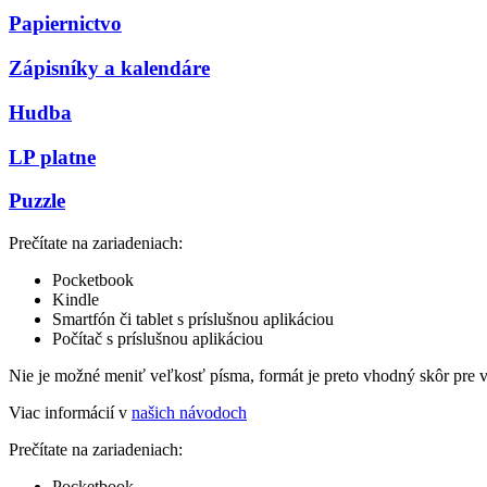
Papiernictvo
Zápisníky a kalendáre
Hudba
LP platne
Puzzle
Prečítate na zariadeniach:
Pocketbook
Kindle
Smartfón či tablet s príslušnou aplikáciou
Počítač s príslušnou aplikáciou
Nie je možné meniť veľkosť písma, formát je preto vhodný skôr pre 
Viac informácií v
našich návodoch
Prečítate na zariadeniach:
Pocketbook