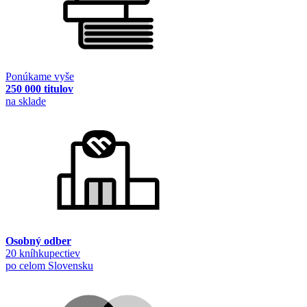
Ponúkame vyše
250 000 titulov
na sklade
Osobný odber
20 kníhkupectiev
po celom Slovensku