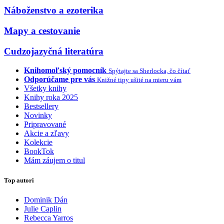
Náboženstvo a ezoterika
Mapy a cestovanie
Cudzojazyčná literatúra
Knihomoľský pomocník
Spýtajte sa Sherlocka, čo čítať
Odporúčame pre vás
Knižné tipy ušité na mieru vám
Všetky knihy
Knihy roka 2025
Bestsellery
Novinky
Pripravované
Akcie a zľavy
Kolekcie
BookTok
Mám záujem o titul
Top autori
Dominik Dán
Julie Caplin
Rebecca Yarros