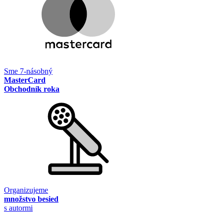
Sme 7-násobný
MasterCard
Obchodník roka
Organizujeme
množstvo besied
s autormi