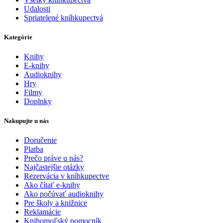
Udalosti
Spriatelené kníhkupectvá
Kategórie
Knihy
E-knihy
Audioknihy
Hry
Filmy
Doplnky
Nakupujte u nás
Doručenie
Platba
Prečo práve u nás?
Najčastejšie otázky
Rezervácia v kníhkupectve
Ako čítať e-knihy
Ako počúvať audioknihy
Pre školy a knižnice
Reklamácie
Knihomoľský pomocník