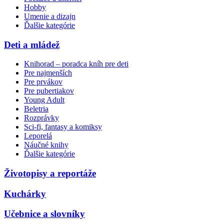
Hobby
Umenie a dizajn
Ďalšie kategórie
Deti a mládež
Knihorad – poradca kníh pre deti
Pre najmenších
Pre prvákov
Pre pubertiakov
Young Adult
Beletria
Rozprávky
Sci-fi, fantasy a komiksy
Leporelá
Náučné knihy
Ďalšie kategórie
Životopisy a reportáže
Kuchárky
Učebnice a slovníky