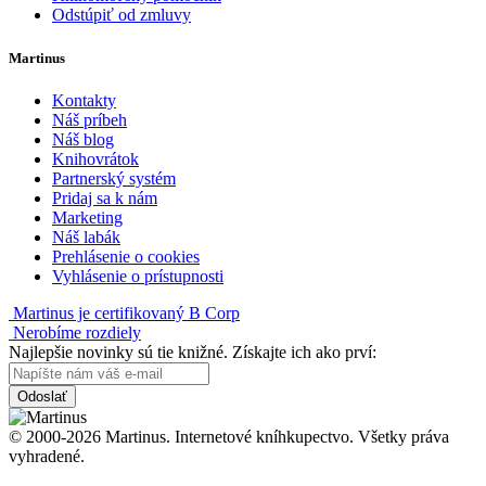
Odstúpiť od zmluvy
Martinus
Kontakty
Náš príbeh
Náš blog
Knihovrátok
Partnerský systém
Pridaj sa k nám
Marketing
Náš labák
Prehlásenie o cookies
Vyhlásenie o prístupnosti
Martinus je certifikovaný B Corp
Nerobíme rozdiely
Najlepšie novinky sú tie knižné. Získajte ich ako prví:
Odoslať
© 2000-2026 Martinus. Internetové kníhkupectvo. Všetky práva
vyhradené.