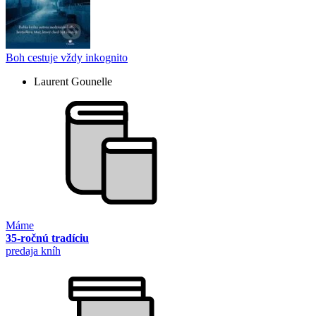
Boh cestuje vždy inkognito
Laurent Gounelle
Máme
35-ročnú tradíciu
predaja kníh