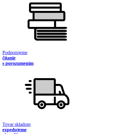
Podporujeme
čítanie
s porozumením
Tovar skladom
expedujeme