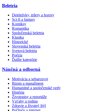
Beletria
Detektívky, trilery a horory
Sci-fi a fantasy
Komiksy
Romantika
Spoločenská beletria
Klasika
Historické
Slovenská beletria
Svetová beletria
Poézia
Ďalšie kategórie
Náučná a odborná
Motivácia a sebarozvoj
Biznis a manažment
Humanitné a spoločenské vedy
História
Životopisy a reportáže
Vzťahy a rodina
Zdravie a životný štýl
Počítače a internet