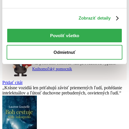
Najvyššia zľava
Použité filtre
Zobraziť detaily
Zrušiť filtre
čítané verzie vypredaných kníh
Nebol nájdený
žiadny titul
vyhovujúci zadaným podmienkam.
Povoliť všetko
Skúste prosím zmeniť vyhľadávaný výraz.
Odmietnuť
Chcete poradiť knihu?
Náš pomocník Sherlock vám ju s radosťou vypátra!
Knihomoľský pomocník
Pridať citát
Krásne vozidlá len priťahujú závisť priemerných ľudí, pohŕdanie
intelektuálov a ľútosť duchovne prebudených, osvietených ľudí.