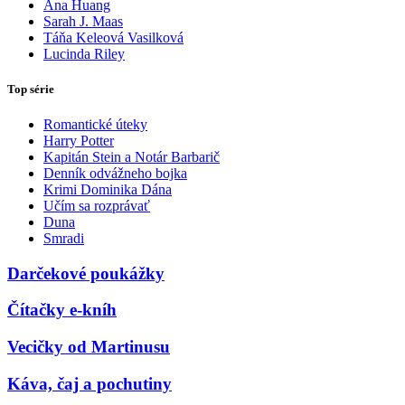
Ana Huang
Sarah J. Maas
Táňa Keleová Vasilková
Lucinda Riley
Top série
Romantické úteky
Harry Potter
Kapitán Stein a Notár Barbarič
Denník odvážneho bojka
Krimi Dominika Dána
Učím sa rozprávať
Duna
Smradi
Darčekové poukážky
Čítačky e-kníh
Vecičky od Martinusu
Káva, čaj a pochutiny