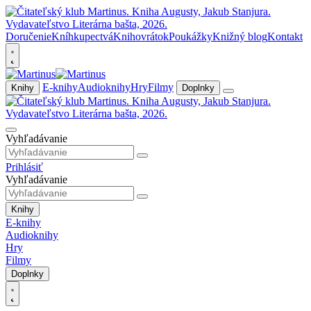
Doručenie
Kníhkupectvá
Knihovrátok
Poukážky
Knižný blog
Kontakt
E-knihy
Audioknihy
Hry
Filmy
Knihy
Doplnky
Vyhľadávanie
Prihlásiť
Vyhľadávanie
Knihy
E-knihy
Audioknihy
Hry
Filmy
Doplnky