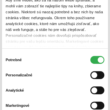
Aby sme vedeli, ako sa na našom webe správate, a
vypredaných)
mohli vám zobraziť tie najlepšie tipy na knihy, zbierame
cookies. Niektoré sú naozaj potrebné a bez nich by naša
Nové / čítané
stránka vôbec nefungovala. Okrem toho používame
nová (0 titulov)
nová
čítaná (0 titulov)
čítaná
analytické cookies, ktoré nám umožňujú zisťovať, ako
čítaná - výborný stav (0 titulov)
čítaná - výborný stav
náš web funguje, a stále ho pre vás zlepšovať.
čítaná - mierne opotrebovaná (0 titulov)
čítaná - mierne
Personalizačné cookies nám dovoľujú prispôsobovať
opotrebovaná
stránku pre vašu lepšiu orientáciu. Marketingové cookies
čítané verzie vypredaných kníh (0 titulov)
čítané verzie
vypredaných kníh
nám zas umožňujú zobrazenie relevantnej reklamy.
Niektoré údaje zdieľame aj s tretími stranami. Veľmi by
Výber
Zúžiť výber
nám pomohlo, keby sme mohli používať všetky tieto
Potrebné
súhlasu
cookies. Ďakujeme!
Zoradiť
Personalizačné
Bestsellery
Analytické
Top hodnotené
Novinky
Najdrahšie
Marketingové
Najlacnejšie