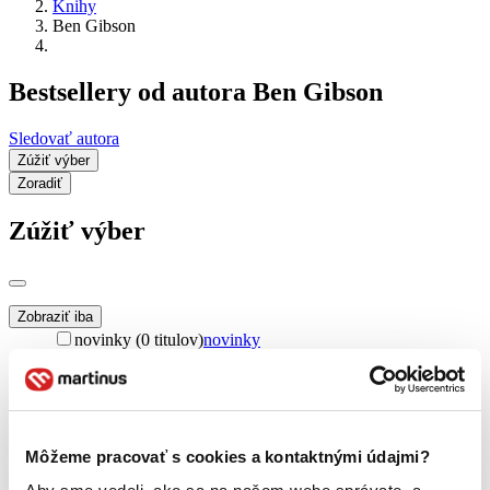
Knihy
Ben Gibson
Bestsellery od autora Ben Gibson
Sledovať autora
Zúžiť výber
Zoradiť
Zúžiť výber
Zobraziť iba
novinky (0 titulov)
novinky
zľavnené tituly (0 titulov)
zľavnené tituly
Dostupnosť
na centrálnom sklade (0 titulov)
na centrálnom sklade
predpredaj (0 titulov)
predpredaj
Môžeme pracovať s cookies a kontaktnými údajmi?
pripravujeme (0 titulov)
pripravujeme
dostupná (bez vypredaných) (0 titulov)
dostupná (bez