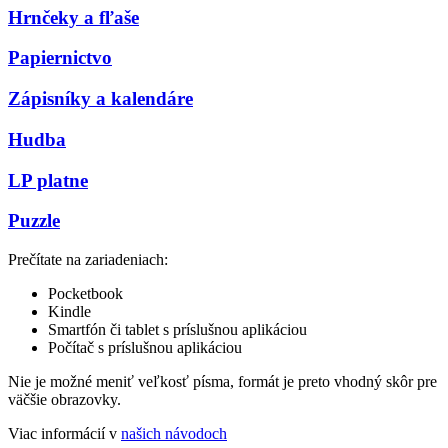
Hrnčeky a fľaše
Papiernictvo
Zápisníky a kalendáre
Hudba
LP platne
Puzzle
Prečítate na zariadeniach:
Pocketbook
Kindle
Smartfón či tablet s príslušnou aplikáciou
Počítač s príslušnou aplikáciou
Nie je možné meniť veľkosť písma, formát je preto vhodný skôr pre
väčšie obrazovky.
Viac informácií v
našich návodoch