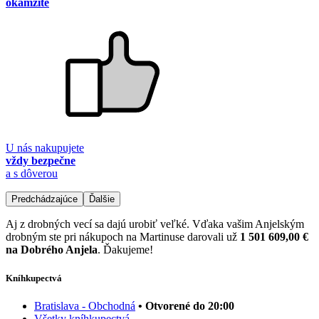
okamžite
U nás nakupujete
vždy bezpečne
a s dôverou
Predchádzajúce
Ďalšie
Aj z drobných vecí sa dajú urobiť veľké. Vďaka vašim Anjelským
drobným ste pri nákupoch na Martinuse darovali už
1 501 609,00 €
na Dobrého Anjela
. Ďakujeme!
Kníhkupectvá
Bratislava - Obchodná
• Otvorené do 20:00
Všetky kníhkupectvá