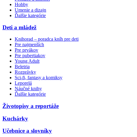
Hobby
Umenie a dizajn
Ďalšie kategórie
Deti a mládež
Knihorad – poradca kníh pre deti
Pre najmenších
Pre prvákov
Pre pubertiakov
Young Adult
Beletria
Rozprávky
Sci-fi, fantasy a komiksy
Leporelá
Náučné knihy
Ďalšie kategórie
Životopisy a reportáže
Kuchárky
Učebnice a slovníky