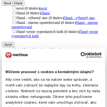
Nové / čítané
nová (0 titulov)
nová
čítaná (0 titulov)
čítaná
čítaná - výborný stav (0 titulov)
čítaná - výborný stav
čítaná - mierne opotrebovaná (0 titulov)
čítaná - mierne
opotrebovaná
čítané verzie vypredaných kníh (0 titulov)
čítané verzie
vypredaných kníh
Jazyk
angličtina (2 tituly)
angličtina
2
cudzí jazyk (2 tituly)
cudzí jazyk
2
Rok vydania
2026 (0 titulov)
2026
Môžeme pracovať s cookies a kontaktnými údajmi?
2025 (0 titulov)
2025
2024 (0 titulov)
2024
Aby sme vedeli, ako sa na našom webe správate, a
2023 (0 titulov)
2023
mohli vám zobraziť tie najlepšie tipy na knihy, zbierame
2022 (0 titulov)
2022
cookies. Niektoré sú naozaj potrebné a bez nich by naša
2021 a staršie (0 titulov)
2021 a staršie
stránka vôbec nefungovala. Okrem toho používame
Ďalšie možnosti
analytické cookies, ktoré nám umožňujú zisťovať, ako
Autor