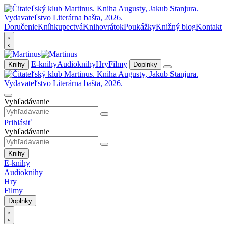
Doručenie
Kníhkupectvá
Knihovrátok
Poukážky
Knižný blog
Kontakt
E-knihy
Audioknihy
Hry
Filmy
Knihy
Doplnky
Vyhľadávanie
Prihlásiť
Vyhľadávanie
Knihy
E-knihy
Audioknihy
Hry
Filmy
Doplnky