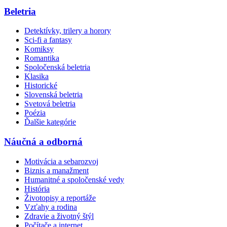
Beletria
Detektívky, trilery a horory
Sci-fi a fantasy
Komiksy
Romantika
Spoločenská beletria
Klasika
Historické
Slovenská beletria
Svetová beletria
Poézia
Ďalšie kategórie
Náučná a odborná
Motivácia a sebarozvoj
Biznis a manažment
Humanitné a spoločenské vedy
História
Životopisy a reportáže
Vzťahy a rodina
Zdravie a životný štýl
Počítače a internet