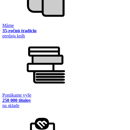
Máme
35-ročnú tradíciu
predaja kníh
Ponúkame vyše
250 000 titulov
na sklade