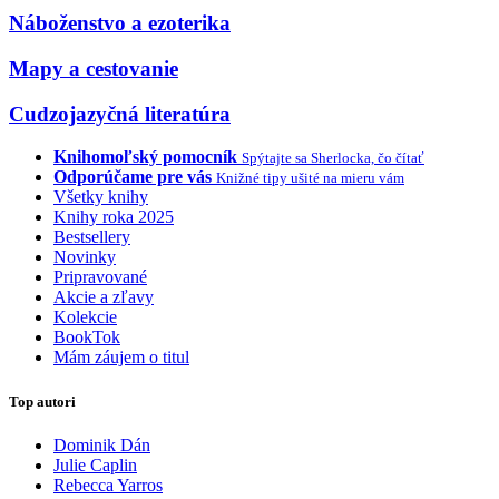
Náboženstvo a ezoterika
Mapy a cestovanie
Cudzojazyčná literatúra
Knihomoľský pomocník
Spýtajte sa Sherlocka, čo čítať
Odporúčame pre vás
Knižné tipy ušité na mieru vám
Všetky knihy
Knihy roka 2025
Bestsellery
Novinky
Pripravované
Akcie a zľavy
Kolekcie
BookTok
Mám záujem o titul
Top autori
Dominik Dán
Julie Caplin
Rebecca Yarros