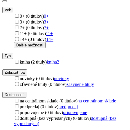
Vek
0+ (0 titulov)
0+
3+ (0 titulov)
3+
7+ (0 titulov)
7+
11+ (0 titulov)
11+
14+ (0 titulov)
14+
Ďalšie možnosti
Typ
kniha (2 tituly)
kniha
2
Zobraziť iba
novinky (0 titulov)
novinky
zľavnené tituly (0 titulov)
zľavnené tituly
Dostupnosť
na centrálnom sklade (0 titulov)
na centrálnom sklade
predpredaj (0 titulov)
predpredaj
pripravujeme (0 titulov)
pripravujeme
dostupná (bez vypredaných) (0 titulov)
dostupná (bez
vypredaných)