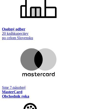
Osobný odber
20 kníhkupectiev
po celom Slovensku
Sme 7-násobný
MasterCard
Obchodník roka