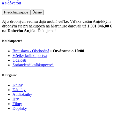
a s dôverou
Predchádzajúce
Ďalšie
Aj z drobných vecí sa dajú urobiť veľké. Vďaka vašim Anjelským
drobným ste pri nákupoch na Martinuse darovali už
1 501 846,00 €
na Dobrého Anjela
. Ďakujeme!
Kníhkupectvá
Bratislava - Obchodná
• Otvárame o 10:00
Všetky kníhkupectvá
Udalosti
Spriatelené kníhkupectvá
Kategórie
Knihy
E-knihy
Audioknihy
Hry
Filmy
Doplnky