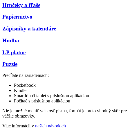
Hrnčeky a fľaše
Papiernictvo
Zápisníky a kalendáre
Hudba
LP platne
Puzzle
Prečítate na zariadeniach:
Pocketbook
Kindle
Smartfón či tablet s príslušnou aplikáciou
Počítač s príslušnou aplikáciou
Nie je možné meniť veľkosť písma, formát je preto vhodný skôr pre
väčšie obrazovky.
Viac informácií v
našich návodoch