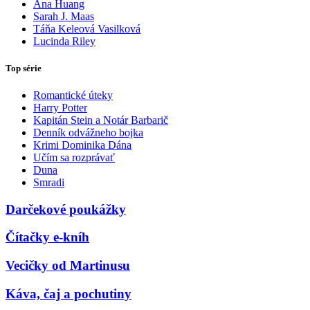
Ana Huang
Sarah J. Maas
Táňa Keleová Vasilková
Lucinda Riley
Top série
Romantické úteky
Harry Potter
Kapitán Stein a Notár Barbarič
Denník odvážneho bojka
Krimi Dominika Dána
Učím sa rozprávať
Duna
Smradi
Darčekové poukážky
Čítačky e-kníh
Vecičky od Martinusu
Káva, čaj a pochutiny