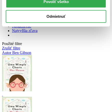
Povoliť všetko
Bestsellery
Top hodnotené
Odmietnuť
Novinky
Najdrahšie
Najlacnejšie
Najvyššia zľava
Použité filtre
Zrušiť filtre
Autor Ben Gibson