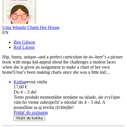
Uma Wimple Charts Her House
EN
Ben Gibson
Reif Larsen
Hip, funny, unique--and a perfect curriculum tie-in--here''s a picture
book with mega kid-appeal about the challenges a student faces
when she is given an assignment to make a chart of her own
home!Uma''s been making charts since she was a little kid....
Kniha
pevná väzba
17,60 €
Do 4 – 5 dní
Tento produkt momentálne nemáme na sklade, ale zvyčajne
vám ho vieme zabezpečiť a odoslať do 4 – 5 dní. A
posnažíme sa aj trochu rýchlejšie!
Pridať do zoznamu
Vložiť do košíka