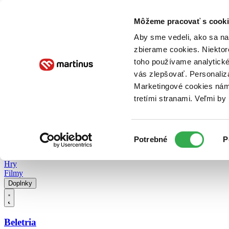
Doručenie
Kníhkupectvá
Knihovrátok
Poukážky
Knižný blog
Kontakt
Môžeme pracovať s cooki
Aby sme vedeli, ako sa na 
zbierame cookies. Niektor
E-knihy
Audioknihy
Hry
Filmy
Knihy
Doplnky
toho používame analytické
vás zlepšovať. Personaliz
Vyhľadávanie
Marketingové cookies nám 
tretími stranami. Veľmi b
Prihlásiť
Vyhľadávanie
Výber
Knihy
Potrebné
P
súhlasu
E-knihy
Audioknihy
Hry
Filmy
Doplnky
Beletria