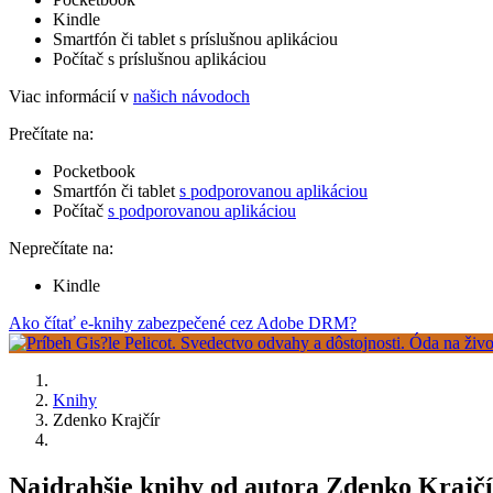
Kindle
Smartfón či tablet s príslušnou aplikáciou
Počítač s príslušnou aplikáciou
Viac informácií v
našich návodoch
Prečítate na:
Pocketbook
Smartfón či tablet
s podporovanou aplikáciou
Počítač
s podporovanou aplikáciou
Neprečítate na:
Kindle
Ako čítať e-knihy zabezpečené cez Adobe DRM?
Knihy
Zdenko Krajčír
Najdrahšie knihy od autora Zdenko Krajčí