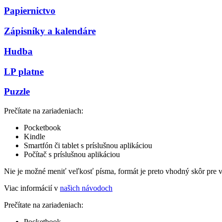
Papiernictvo
Zápisníky a kalendáre
Hudba
LP platne
Puzzle
Prečítate na zariadeniach:
Pocketbook
Kindle
Smartfón či tablet s príslušnou aplikáciou
Počítač s príslušnou aplikáciou
Nie je možné meniť veľkosť písma, formát je preto vhodný skôr pre 
Viac informácií v
našich návodoch
Prečítate na zariadeniach:
Pocketbook