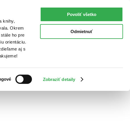
Povoliť všetko
a knihy,
ovala. Okrem
Odmietnuť
stále ho pre
u orientáciu.
dieľame aj s
Ďakujeme!
ngové
Zobraziť detaily