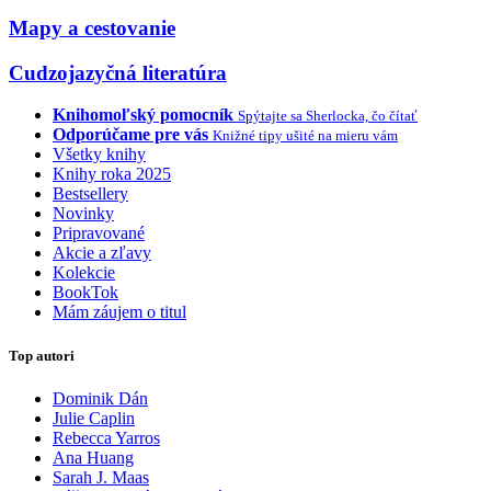
Mapy a cestovanie
Cudzojazyčná literatúra
Knihomoľský pomocník
Spýtajte sa Sherlocka, čo čítať
Odporúčame pre vás
Knižné tipy ušité na mieru vám
Všetky knihy
Knihy roka 2025
Bestsellery
Novinky
Pripravované
Akcie a zľavy
Kolekcie
BookTok
Mám záujem o titul
Top autori
Dominik Dán
Julie Caplin
Rebecca Yarros
Ana Huang
Sarah J. Maas