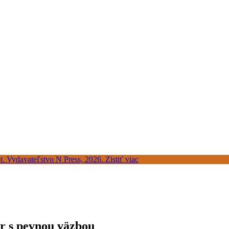
r s pevnou väzbou