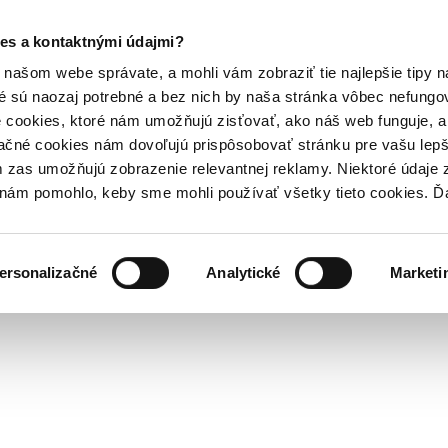
es a kontaktnými údajmi?
našom webe správate, a mohli vám zobraziť tie najlepšie tipy n
é sú naozaj potrebné a bez nich by naša stránka vôbec nefung
 cookies, ktoré nám umožňujú zisťovať, ako náš web funguje, a 
ačné cookies nám dovoľujú prispôsobovať stránku pre vašu lepši
zas umožňujú zobrazenie relevantnej reklamy. Niektoré údaje z
y nám pomohlo, keby sme mohli používať všetky tieto cookies. 
ersonalizačné
Analytické
Marketi