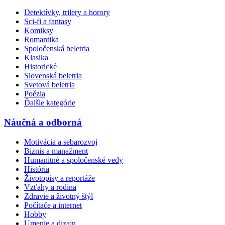
Detektívky, trilery a horory
Sci-fi a fantasy
Komiksy
Romantika
Spoločenská beletria
Klasika
Historické
Slovenská beletria
Svetová beletria
Poézia
Ďalšie kategórie
Náučná a odborná
Motivácia a sebarozvoj
Biznis a manažment
Humanitné a spoločenské vedy
História
Životopisy a reportáže
Vzťahy a rodina
Zdravie a životný štýl
Počítače a internet
Hobby
Umenie a dizajn