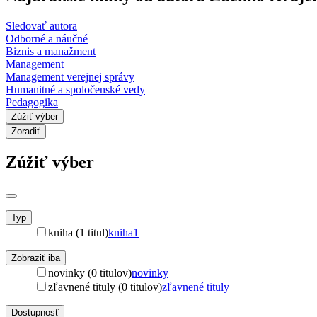
Sledovať autora
Odborné a náučné
Biznis a manažment
Management
Management verejnej správy
Humanitné a spoločenské vedy
Pedagogika
Zúžiť výber
Zoradiť
Zúžiť výber
Typ
kniha (1 titul)
kniha
1
Zobraziť iba
novinky (0 titulov)
novinky
zľavnené tituly (0 titulov)
zľavnené tituly
Dostupnosť