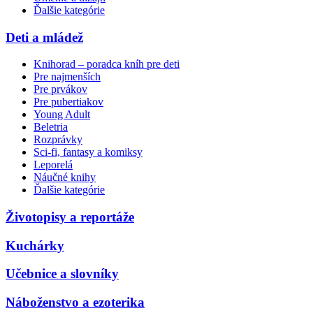
Ďalšie kategórie
Deti a mládež
Knihorad – poradca kníh pre deti
Pre najmenších
Pre prvákov
Pre pubertiakov
Young Adult
Beletria
Rozprávky
Sci-fi, fantasy a komiksy
Leporelá
Náučné knihy
Ďalšie kategórie
Životopisy a reportáže
Kuchárky
Učebnice a slovníky
Náboženstvo a ezoterika