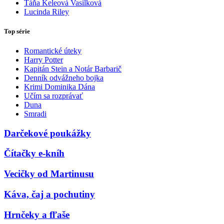
Táňa Keleová Vasilková
Lucinda Riley
Top série
Romantické úteky
Harry Potter
Kapitán Stein a Notár Barbarič
Denník odvážneho bojka
Krimi Dominika Dána
Učím sa rozprávať
Duna
Smradi
Darčekové poukážky
Čítačky e-kníh
Vecičky od Martinusu
Káva, čaj a pochutiny
Hrnčeky a fľaše