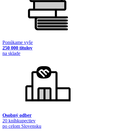
Ponúkame vyše
250 000 titulov
na sklade
Osobný odber
20 kníhkupectiev
po celom Slovensku