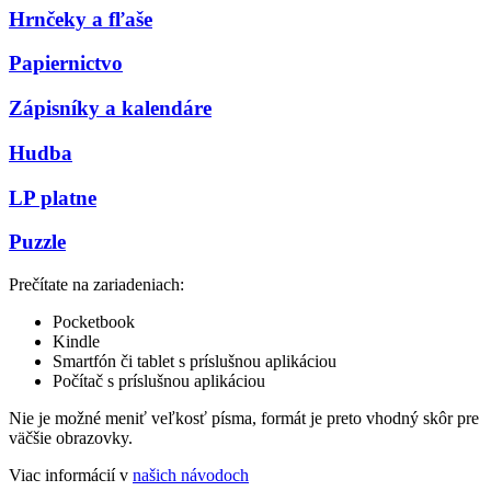
Hrnčeky a fľaše
Papiernictvo
Zápisníky a kalendáre
Hudba
LP platne
Puzzle
Prečítate na zariadeniach:
Pocketbook
Kindle
Smartfón či tablet s príslušnou aplikáciou
Počítač s príslušnou aplikáciou
Nie je možné meniť veľkosť písma, formát je preto vhodný skôr pre
väčšie obrazovky.
Viac informácií v
našich návodoch