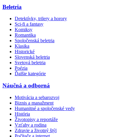
Beletria
Detektívky, trilery a horory
Sci-fi a fantasy
Komiksy
Romantika
Spoločenská beletria
Klasika
Historické
Slovenská beletria
Svetová beletria
Poézia
Ďalšie kategórie
Náučná a odborná
Motivácia a sebarozvoj
Biznis a manažment
Humanitné a spoločenské vedy
História
Životopisy a reportáže
Vzťahy a rodina
Zdravie a životný štýl
Počítače a internet