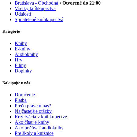
Bratislava - Obchodná
• Otvorené do 21:00
Všetky kníhkupectvá
Udalosti
Spriatelené kníhkupectvá
Kategórie
Knihy
E-knihy
Audioknihy
Hry
Filmy
Doplnky
Nakupujte u nás
Doručenie
Platba
Prečo práve u nás?
Najčastejšie otázky
Rezervácia v kníhkupectve
Ako čítať e-knihy
Ako počúvať audioknihy
Pre školy a knižnice