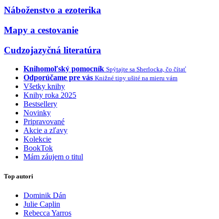
Náboženstvo a ezoterika
Mapy a cestovanie
Cudzojazyčná literatúra
Knihomoľský pomocník
Spýtajte sa Sherlocka, čo čítať
Odporúčame pre vás
Knižné tipy ušité na mieru vám
Všetky knihy
Knihy roka 2025
Bestsellery
Novinky
Pripravované
Akcie a zľavy
Kolekcie
BookTok
Mám záujem o titul
Top autori
Dominik Dán
Julie Caplin
Rebecca Yarros