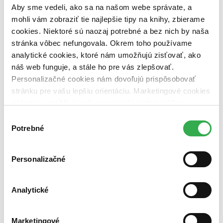
pripravujeme (0 titulov)
pripravujeme
Aby sme vedeli, ako sa na našom webe správate, a
dostupná (bez vypredaných) (0 titulov)
dostupná (bez
mohli vám zobraziť tie najlepšie tipy na knihy, zbierame
vypredaných)
cookies. Niektoré sú naozaj potrebné a bez nich by naša
Nové / čítané
stránka vôbec nefungovala. Okrem toho používame
nová (0 titulov)
nová
analytické cookies, ktoré nám umožňujú zisťovať, ako
čítaná (0 titulov)
čítaná
náš web funguje, a stále ho pre vás zlepšovať.
čítaná - výborný stav (0 titulov)
čítaná - výborný stav
Personalizačné cookies nám dovoľujú prispôsobovať
čítaná - mierne opotrebovaná (0 titulov)
čítaná - mierne
opotrebovaná
stránku pre vašu lepšiu orientáciu. Marketingové cookies
čítané verzie vypredaných kníh (0 titulov)
čítané verzie
nám zas umožňujú zobrazenie relevantnej reklamy.
vypredaných kníh
Niektoré údaje zdieľame aj s tretími stranami. Veľmi by
Výber
Zúžiť výber
nám pomohlo, keby sme mohli používať všetky tieto
Potrebné
súhlasu
cookies. Ďakujeme!
Zoradiť
Personalizačné
Analytické
Bestsellery
Top hodnotené
Novinky
Marketingové
Najdrahšie