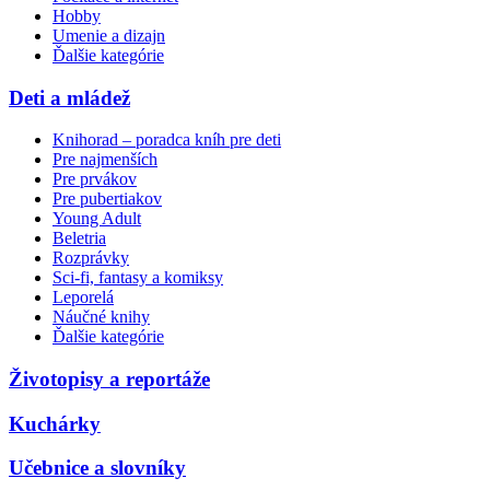
Hobby
Umenie a dizajn
Ďalšie kategórie
Deti a mládež
Knihorad – poradca kníh pre deti
Pre najmenších
Pre prvákov
Pre pubertiakov
Young Adult
Beletria
Rozprávky
Sci-fi, fantasy a komiksy
Leporelá
Náučné knihy
Ďalšie kategórie
Životopisy a reportáže
Kuchárky
Učebnice a slovníky