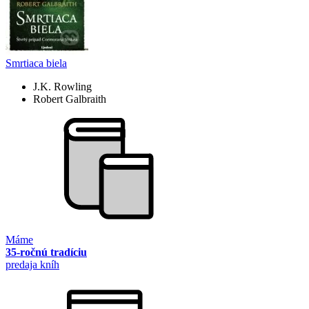
Smrtiaca biela
J.K. Rowling
Robert Galbraith
Máme
35-ročnú tradíciu
predaja kníh