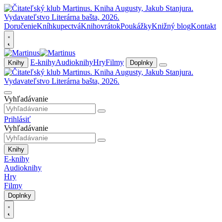
Doručenie
Kníhkupectvá
Knihovrátok
Poukážky
Knižný blog
Kontakt
E-knihy
Audioknihy
Hry
Filmy
Knihy
Doplnky
Vyhľadávanie
Prihlásiť
Vyhľadávanie
Knihy
E-knihy
Audioknihy
Hry
Filmy
Doplnky