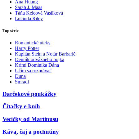
Ana Huang
Sarah J. Maas
Táňa Keleová Vasilková
Lucinda Riley
Top série
Romantické úteky
Harry Potter
Kapitán Stein a Notár Barbarič
Denník odvážneho bojka
Krimi Dominika Dána
Učím sa rozprávať
Duna
Smradi
Darčekové poukážky
Čítačky e-kníh
Vecičky od Martinusu
Káva, čaj a pochutiny