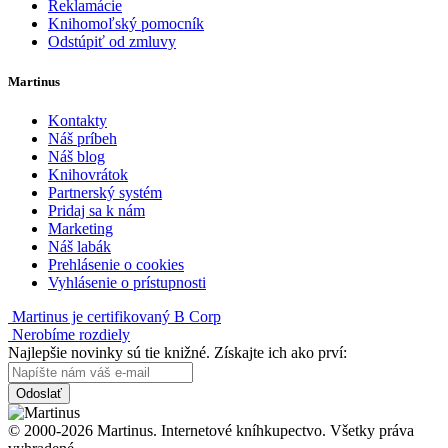
Reklamácie
Knihomoľský pomocník
Odstúpiť od zmluvy
Martinus
Kontakty
Náš príbeh
Náš blog
Knihovrátok
Partnerský systém
Pridaj sa k nám
Marketing
Náš labák
Prehlásenie o cookies
Vyhlásenie o prístupnosti
Martinus je certifikovaný B Corp
Nerobíme rozdiely
Najlepšie novinky sú tie knižné. Získajte ich ako prví:
Odoslať
© 2000-2026 Martinus. Internetové kníhkupectvo. Všetky práva