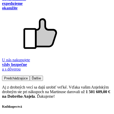
expedujeme
okamžite
U nás nakupujete
vždy bezpečne
a s dôverou
Predchádzajúce
Ďalšie
Aj z drobných vecí sa dajú urobiť veľké. Vďaka vašim Anjelským
drobným ste pri nákupoch na Martinuse darovali už
1 501 609,00 €
na Dobrého Anjela
. Ďakujeme!
Kníhkupectvá