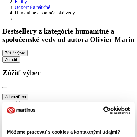
Knihy
Odborné a náučné
Humanitné a spoločenské vedy
Bestsellery z kategórie humanitné a
spoločenské vedy od autora Olivier Marin
Zúžiť výber
Zoradiť
Zúžiť výber
Zobraziť iba
novinky (0 titulov)
novinky
zľavnené tituly (0 titulov)
zľavnené tituly
Dostupnosť
na centrálnom sklade (0 titulov)
na centrálnom sklade
Môžeme pracovať s cookies a kontaktnými údajmi?
predpredaj (0 titulov)
predpredaj