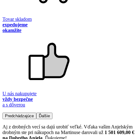
Tovar skladom
expedujeme
okamžite
U nás nakupujete
vždy bezpečne
a s dôverou
Predchádzajúce
Ďalšie
Aj z drobných vecí sa dajú urobiť veľké. Vďaka vašim Anjelským
drobným ste pri nákupoch na Martinuse darovali už
1 501 609,00 €
na Dobrého Anjela
. Ďakujeme!