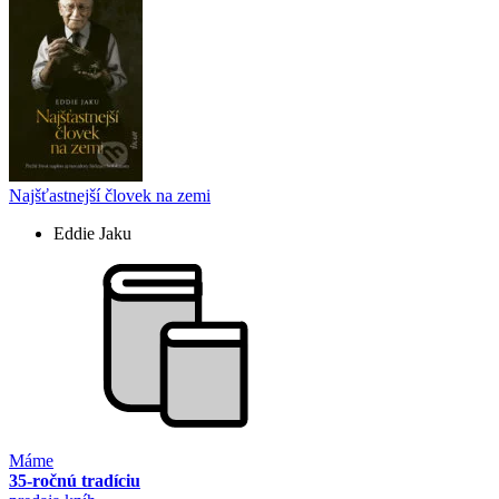
Najšťastnejší človek na zemi
Eddie Jaku
Máme
35-ročnú tradíciu