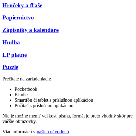
Hrnčeky a fľaše
Papiernictvo
Zápisníky a kalendáre
Hudba
LP platne
Puzzle
Prečítate na zariadeniach:
Pocketbook
Kindle
Smartfón či tablet s príslušnou aplikáciou
Počítač s príslušnou aplikáciou
Nie je možné meniť veľkosť písma, formát je preto vhodný skôr pre
väčšie obrazovky.
Viac informácií v
našich návodoch