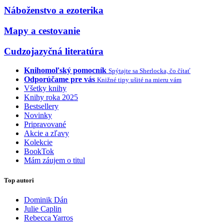
Náboženstvo a ezoterika
Mapy a cestovanie
Cudzojazyčná literatúra
Knihomoľský pomocník
Spýtajte sa Sherlocka, čo čítať
Odporúčame pre vás
Knižné tipy ušité na mieru vám
Všetky knihy
Knihy roka 2025
Bestsellery
Novinky
Pripravované
Akcie a zľavy
Kolekcie
BookTok
Mám záujem o titul
Top autori
Dominik Dán
Julie Caplin
Rebecca Yarros