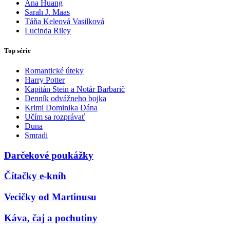
Ana Huang
Sarah J. Maas
Táňa Keleová Vasilková
Lucinda Riley
Top série
Romantické úteky
Harry Potter
Kapitán Stein a Notár Barbarič
Denník odvážneho bojka
Krimi Dominika Dána
Učím sa rozprávať
Duna
Smradi
Darčekové poukážky
Čítačky e-kníh
Vecičky od Martinusu
Káva, čaj a pochutiny