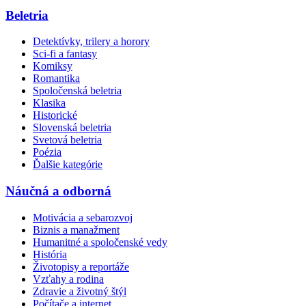
Beletria
Detektívky, trilery a horory
Sci-fi a fantasy
Komiksy
Romantika
Spoločenská beletria
Klasika
Historické
Slovenská beletria
Svetová beletria
Poézia
Ďalšie kategórie
Náučná a odborná
Motivácia a sebarozvoj
Biznis a manažment
Humanitné a spoločenské vedy
História
Životopisy a reportáže
Vzťahy a rodina
Zdravie a životný štýl
Počítače a internet