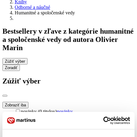
Knihy
Odborné a náučné
Humanitné a spoločenské vedy
Bestsellery v zľave z kategórie humanitné
a spoločenské vedy od autora Olivier
Marin
Zúžiť výber
Zoradiť
Zúžiť výber
Zobraziť iba
novinky (0 titulov)
novinky
zľavnené tituly (0 titulov)
zľavnené tituly
Dostupnosť
na centrálnom sklade (0 titulov)
na centrálnom sklade