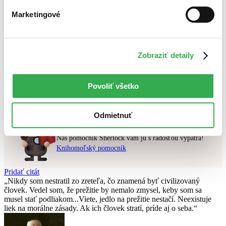
Novinky
Najdrahšie
Marketingové
Najlacnejšie
Najvyššia zľava
Zobraziť detaily
Použité filtre
Zrušiť filtre
Autor Olivier Marin
v zľave
Nebol nájdený
žiadny titul
vyhovujúci zadaným podmienkam.
Povoliť všetko
Skúste prosím zmeniť vyhľadávaný výraz.
Odmietnuť
Chcete poradiť knihu?
Náš pomocník Sherlock vám ju s radosťou vypátra!
Knihomoľský pomocník
Pridať citát
Nikdy som nestratil zo zreteľa, čo znamená byť civilizovaný
človek. Vedel som, že prežitie by nemalo zmysel, keby som sa
musel stať podliakom...Viete, jedlo na prežitie nestačí. Neexistuje
liek na morálne zásady. Ak ich človek stratí, príde aj o seba.