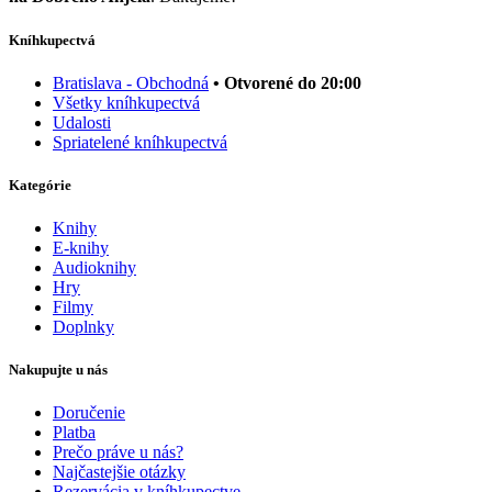
Kníhkupectvá
Bratislava - Obchodná
• Otvorené do 20:00
Všetky kníhkupectvá
Udalosti
Spriatelené kníhkupectvá
Kategórie
Knihy
E-knihy
Audioknihy
Hry
Filmy
Doplnky
Nakupujte u nás
Doručenie
Platba
Prečo práve u nás?
Najčastejšie otázky
Rezervácia v kníhkupectve