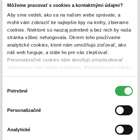
predpredaj (0 titulov)
predpredaj
Môžeme pracovať s cookies a kontaktnými údajmi?
pripravujeme (0 titulov)
pripravujeme
Aby sme vedeli, ako sa na našom webe správate, a
dostupná (bez vypredaných) (0 titulov)
dostupná (bez
vypredaných)
mohli vám zobraziť tie najlepšie tipy na knihy, zbierame
cookies. Niektoré sú naozaj potrebné a bez nich by naša
Nové / čítané
stránka vôbec nefungovala. Okrem toho používame
nová (0 titulov)
nová
analytické cookies, ktoré nám umožňujú zisťovať, ako
čítaná (0 titulov)
čítaná
náš web funguje, a stále ho pre vás zlepšovať.
čítaná - výborný stav (0 titulov)
čítaná - výborný stav
čítaná - mierne opotrebovaná (0 titulov)
čítaná - mierne
Personalizačné cookies nám dovoľujú prispôsobovať
opotrebovaná
stránku pre vašu lepšiu orientáciu. Marketingové cookies
čítané verzie vypredaných kníh (0 titulov)
čítané verzie
nám zas umožňujú zobrazenie relevantnej reklamy.
vypredaných kníh
Niektoré údaje zdieľame aj s tretími stranami. Veľmi by
Výber
Zúžiť výber
nám pomohlo, keby sme mohli používať všetky tieto
Potrebné
súhlasu
cookies. Ďakujeme!
Zoradiť
Personalizačné
Analytické
Bestsellery
Top hodnotené