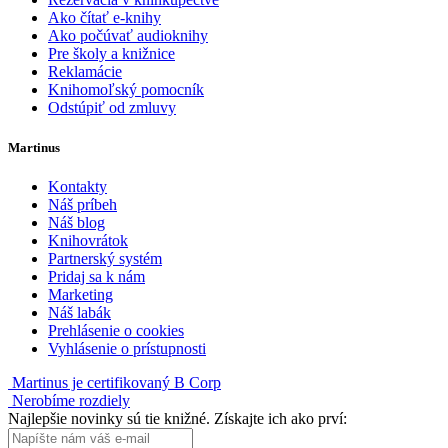
Ako čítať e-knihy
Ako počúvať audioknihy
Pre školy a knižnice
Reklamácie
Knihomoľský pomocník
Odstúpiť od zmluvy
Martinus
Kontakty
Náš príbeh
Náš blog
Knihovrátok
Partnerský systém
Pridaj sa k nám
Marketing
Náš labák
Prehlásenie o cookies
Vyhlásenie o prístupnosti
Martinus je certifikovaný B Corp
Nerobíme rozdiely
Najlepšie novinky sú tie knižné. Získajte ich ako prví: