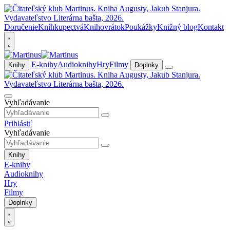
Doručenie
Kníhkupectvá
Knihovrátok
Poukážky
Knižný blog
Kontakt
E-knihy
Audioknihy
Hry
Filmy
Knihy
Doplnky
Vyhľadávanie
Prihlásiť
Vyhľadávanie
Knihy
E-knihy
Audioknihy
Hry
Filmy
Doplnky