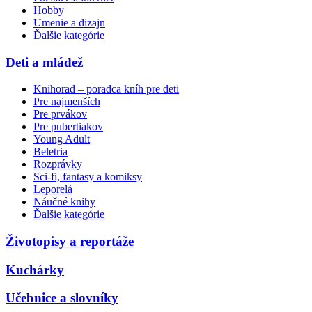
Hobby
Umenie a dizajn
Ďalšie kategórie
Deti a mládež
Knihorad – poradca kníh pre deti
Pre najmenších
Pre prvákov
Pre pubertiakov
Young Adult
Beletria
Rozprávky
Sci-fi, fantasy a komiksy
Leporelá
Náučné knihy
Ďalšie kategórie
Životopisy a reportáže
Kuchárky
Učebnice a slovníky