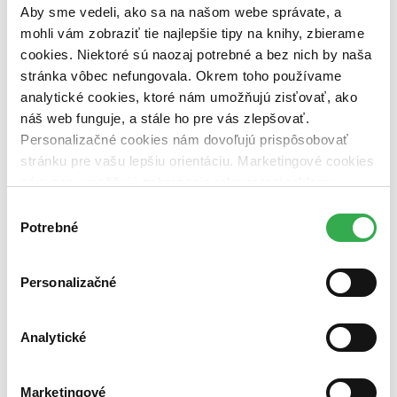
predpredaj (0 titulov)
predpredaj
Aby sme vedeli, ako sa na našom webe správate, a
pripravujeme (0 titulov)
pripravujeme
mohli vám zobraziť tie najlepšie tipy na knihy, zbierame
dostupná (bez vypredaných) (0 titulov)
dostupná (bez
cookies. Niektoré sú naozaj potrebné a bez nich by naša
vypredaných)
stránka vôbec nefungovala. Okrem toho používame
Nové / čítané
analytické cookies, ktoré nám umožňujú zisťovať, ako
nová (0 titulov)
nová
náš web funguje, a stále ho pre vás zlepšovať.
čítaná (0 titulov)
čítaná
Personalizačné cookies nám dovoľujú prispôsobovať
čítaná - výborný stav (0 titulov)
čítaná - výborný stav
stránku pre vašu lepšiu orientáciu. Marketingové cookies
čítaná - mierne opotrebovaná (0 titulov)
čítaná - mierne
nám zas umožňujú zobrazenie relevantnej reklamy.
opotrebovaná
čítané verzie vypredaných kníh (0 titulov)
čítané verzie
Niektoré údaje zdieľame aj s tretími stranami. Veľmi by
Výber
vypredaných kníh
nám pomohlo, keby sme mohli používať všetky tieto
Potrebné
súhlasu
cookies. Ďakujeme!
Zúžiť výber
Personalizačné
Zoradiť
Analytické
Bestsellery
Top hodnotené
Marketingové