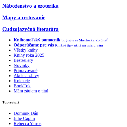
Náboženstvo a ezoterika
Mapy a cestovanie
Cudzojazyčná literatúra
Knihomoľský pomocník
Spýtajte sa Sherlocka, čo čítať
Odporúčame pre vás
Knižné tipy ušité na mieru vám
Všetky knihy
Knihy roka 2025
Bestsellery
Novinky
Pripravované
Akcie a zľavy
Kolekcie
BookTok
Mám záujem o titul
Top autori
Dominik Dán
Julie Caplin
Rebecca Yarros