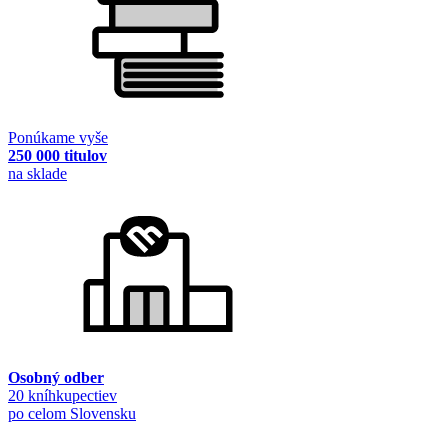
Ponúkame vyše
250 000 titulov
na sklade
Osobný odber
20 kníhkupectiev
po celom Slovensku