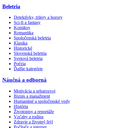
Beletria
Detektívky, trilery a horory
Sci-fi a fantasy
Komiksy
Romantika
Spoločenská beletria
Klasika
Historické
Slovenská beletria
Svetová beletria
Poézia
Ďalšie kategórie
Náučná a odborná
Motivácia a sebarozvoj
Biznis a manažment
Humanitné a spoločenské vedy
História
Životopisy a reportáže
Vzťahy a rodina
Zdravie a životný štýl
Počítače a internet