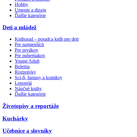
Hobby
Umenie a dizajn
Ďalšie kategórie
Deti a mládež
Knihorad – poradca kníh pre deti
Pre najmenších
Pre prvákov
Pre pubertiakov
Young Adult
Beletria
Rozprávky
Sci-fi, fantasy a komiksy
Leporelá
Náučné knihy
Ďalšie kategórie
Životopisy a reportáže
Kuchárky
Učebnice a slovníky