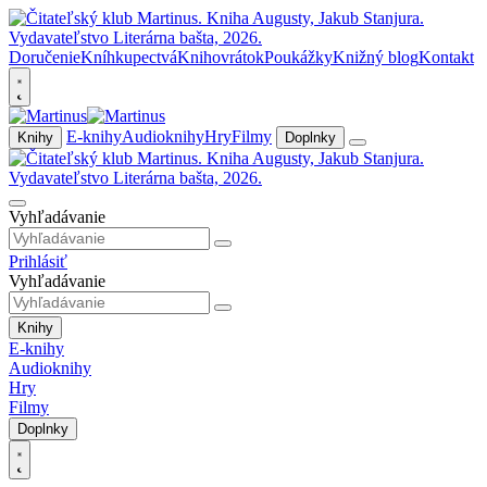
Doručenie
Kníhkupectvá
Knihovrátok
Poukážky
Knižný blog
Kontakt
E-knihy
Audioknihy
Hry
Filmy
Knihy
Doplnky
Vyhľadávanie
Prihlásiť
Vyhľadávanie
Knihy
E-knihy
Audioknihy
Hry
Filmy
Doplnky