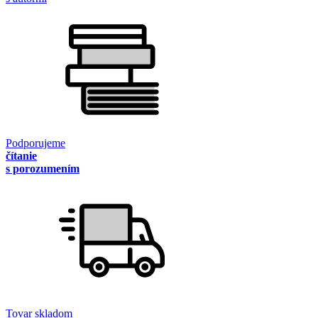
Podporujeme
čítanie
s porozumením
Tovar skladom