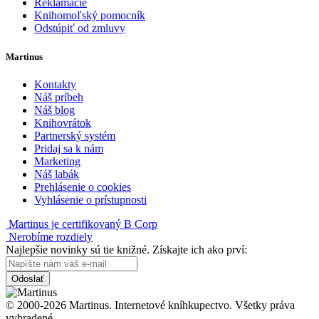
Reklamácie
Knihomoľský pomocník
Odstúpiť od zmluvy
Martinus
Kontakty
Náš príbeh
Náš blog
Knihovrátok
Partnerský systém
Pridaj sa k nám
Marketing
Náš labák
Prehlásenie o cookies
Vyhlásenie o prístupnosti
Martinus je certifikovaný B Corp
Nerobíme rozdiely
Najlepšie novinky sú tie knižné. Získajte ich ako prví:
Odoslať
© 2000-2026 Martinus. Internetové kníhkupectvo. Všetky práva
vyhradené.