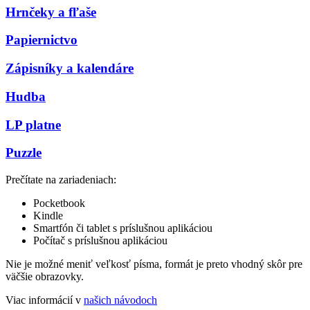
Hrnčeky a fľaše
Papiernictvo
Zápisníky a kalendáre
Hudba
LP platne
Puzzle
Prečítate na zariadeniach:
Pocketbook
Kindle
Smartfón či tablet s príslušnou aplikáciou
Počítač s príslušnou aplikáciou
Nie je možné meniť veľkosť písma, formát je preto vhodný skôr pre
väčšie obrazovky.
Viac informácií v
našich návodoch