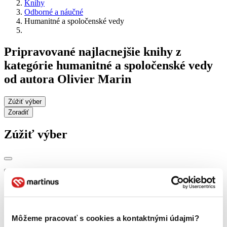
Knihy
Odborné a náučné
Humanitné a spoločenské vedy
Pripravované najlacnejšie knihy z
kategórie humanitné a spoločenské vedy
od autora Olivier Marin
Zúžiť výber
Zoradiť
Zúžiť výber
Zobraziť iba
novinky (0 titulov)
novinky
zľavnené tituly (0 titulov)
zľavnené tituly
Dostupnosť
Môžeme pracovať s cookies a kontaktnými údajmi?
na centrálnom sklade (0 titulov)
na centrálnom sklade