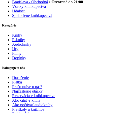
Bratislava - Obchodná
• Otvorené do 21:00
Všetky kníhkupectvá
Udalosti
Spriatelené kníhkupectvá
Kategórie
Knihy
E-knihy
Audioknihy
Hry
Filmy
Doplnky
Nakupujte u nás
Doručenie
Platba
Prečo práve u nás?
Najčastejšie otázky
Rezervácia v kníhkupectve
Ako čítať e-knihy
Ako počúvať audioknihy
Pre školy a knižnice