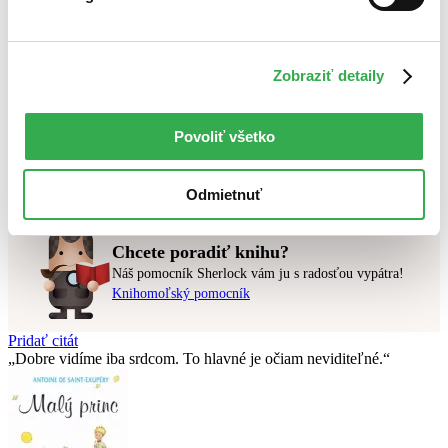
Novinky
Najdrahšie
Najlacnejšie
Najvyššia zľava
Zobraziť detaily
Použité filtre
Zrušiť filtre
Povoliť všetko
Autor Olivier Marin
pripravované
Nebol nájdený
žiadny titul
vyhovujúci zadaným podmienkam.
Skúste prosím zmeniť vyhľadávaný výraz.
Odmietnuť
Chcete poradiť knihu?
Náš pomocník Sherlock vám ju s radosťou vypátra!
Knihomoľský pomocník
Pridať citát
Dobre vidíme iba srdcom. To hlavné je očiam neviditeľné.