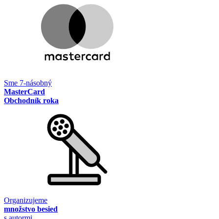
Sme 7-násobný
MasterCard
Obchodník roka
Organizujeme
množstvo besied
s autormi