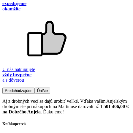
expedujeme
okamžite
U nás nakupujete
vždy bezpečne
a s dôverou
Predchádzajúce
Ďalšie
Aj z drobných vecí sa dajú urobiť veľké. Vďaka vašim Anjelským
drobným ste pri nákupoch na Martinuse darovali už
1 501 406,00 €
na Dobrého Anjela
. Ďakujeme!
Kníhkupectvá