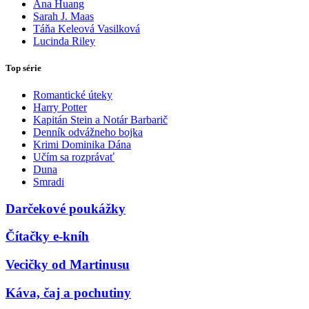
Ana Huang
Sarah J. Maas
Táňa Keleová Vasilková
Lucinda Riley
Top série
Romantické úteky
Harry Potter
Kapitán Stein a Notár Barbarič
Denník odvážneho bojka
Krimi Dominika Dána
Učím sa rozprávať
Duna
Smradi
Darčekové poukážky
Čítačky e-kníh
Vecičky od Martinusu
Káva, čaj a pochutiny