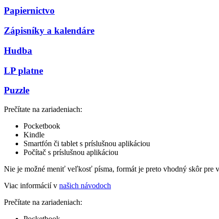
Papiernictvo
Zápisníky a kalendáre
Hudba
LP platne
Puzzle
Prečítate na zariadeniach:
Pocketbook
Kindle
Smartfón či tablet s príslušnou aplikáciou
Počítač s príslušnou aplikáciou
Nie je možné meniť veľkosť písma, formát je preto vhodný skôr pre 
Viac informácií v
našich návodoch
Prečítate na zariadeniach:
Pocketbook