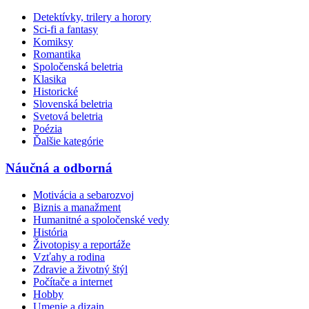
Detektívky, trilery a horory
Sci-fi a fantasy
Komiksy
Romantika
Spoločenská beletria
Klasika
Historické
Slovenská beletria
Svetová beletria
Poézia
Ďalšie kategórie
Náučná a odborná
Motivácia a sebarozvoj
Biznis a manažment
Humanitné a spoločenské vedy
História
Životopisy a reportáže
Vzťahy a rodina
Zdravie a životný štýl
Počítače a internet
Hobby
Umenie a dizajn