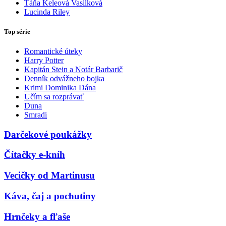
Táňa Keleová Vasilková
Lucinda Riley
Top série
Romantické úteky
Harry Potter
Kapitán Stein a Notár Barbarič
Denník odvážneho bojka
Krimi Dominika Dána
Učím sa rozprávať
Duna
Smradi
Darčekové poukážky
Čítačky e-kníh
Vecičky od Martinusu
Káva, čaj a pochutiny
Hrnčeky a fľaše