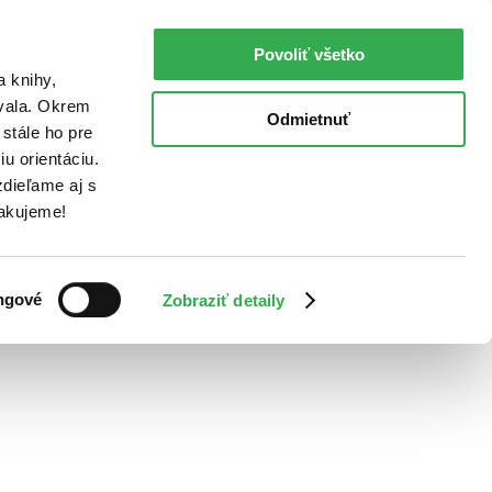
Povoliť všetko
a knihy,
ovala. Okrem
Odmietnuť
stále ho pre
u orientáciu.
dieľame aj s
Ďakujeme!
ngové
Zobraziť detaily