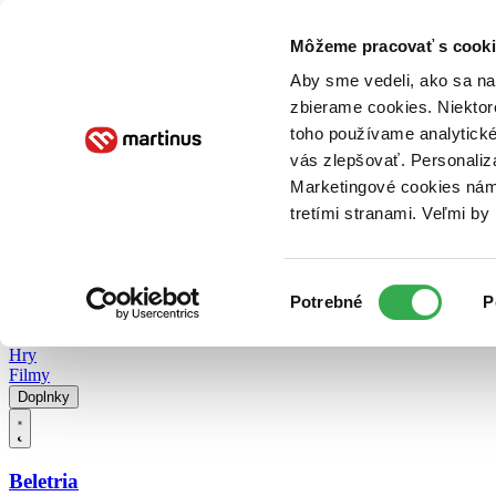
Doručenie
Kníhkupectvá
Knihovrátok
Poukážky
Knižný blog
Kontakt
Môžeme pracovať s cooki
Aby sme vedeli, ako sa na 
zbierame cookies. Niektor
E-knihy
Audioknihy
Hry
Filmy
Knihy
Doplnky
toho používame analytické
vás zlepšovať. Personaliz
Vyhľadávanie
Marketingové cookies nám 
tretími stranami. Veľmi b
Prihlásiť
Vyhľadávanie
Výber
Knihy
Potrebné
P
súhlasu
E-knihy
Audioknihy
Hry
Filmy
Doplnky
Beletria