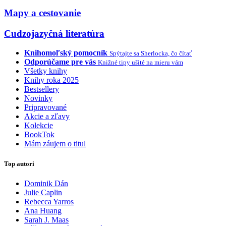
Mapy a cestovanie
Cudzojazyčná literatúra
Knihomoľský pomocník
Spýtajte sa Sherlocka, čo čítať
Odporúčame pre vás
Knižné tipy ušité na mieru vám
Všetky knihy
Knihy roka 2025
Bestsellery
Novinky
Pripravované
Akcie a zľavy
Kolekcie
BookTok
Mám záujem o titul
Top autori
Dominik Dán
Julie Caplin
Rebecca Yarros
Ana Huang
Sarah J. Maas