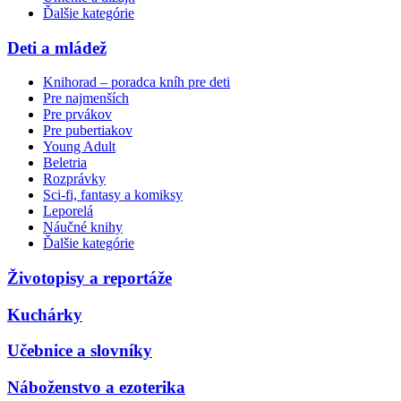
Ďalšie kategórie
Deti a mládež
Knihorad – poradca kníh pre deti
Pre najmenších
Pre prvákov
Pre pubertiakov
Young Adult
Beletria
Rozprávky
Sci-fi, fantasy a komiksy
Leporelá
Náučné knihy
Ďalšie kategórie
Životopisy a reportáže
Kuchárky
Učebnice a slovníky
Náboženstvo a ezoterika