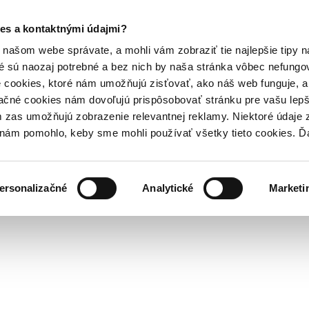
es a kontaktnými údajmi?
našom webe správate, a mohli vám zobraziť tie najlepšie tipy n
é sú naozaj potrebné a bez nich by naša stránka vôbec nefung
 cookies, ktoré nám umožňujú zisťovať, ako náš web funguje, a 
ačné cookies nám dovoľujú prispôsobovať stránku pre vašu lepši
zas umožňujú zobrazenie relevantnej reklamy. Niektoré údaje z
y nám pomohlo, keby sme mohli používať všetky tieto cookies. 
ersonalizačné
Analytické
Marketi