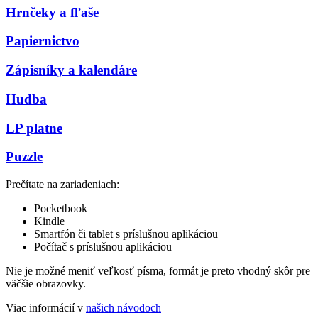
Hrnčeky a fľaše
Papiernictvo
Zápisníky a kalendáre
Hudba
LP platne
Puzzle
Prečítate na zariadeniach:
Pocketbook
Kindle
Smartfón či tablet s príslušnou aplikáciou
Počítač s príslušnou aplikáciou
Nie je možné meniť veľkosť písma, formát je preto vhodný skôr pre
väčšie obrazovky.
Viac informácií v
našich návodoch