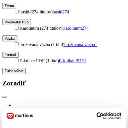
Téma
husiti (274 titulov)
husiti
274
Vydavateľstvo
Karolinum (274 titulov)
Karolinum
274
Väzba
brožovaná väzba (1 titul)
brožovaná väzba
1
Formát
E-kniha: PDF (1 titul)
E-kniha: PDF
1
Zúžiť výber
Zoradiť
Bestsellery
Top hodnotené
Novinky
Najdrahšie