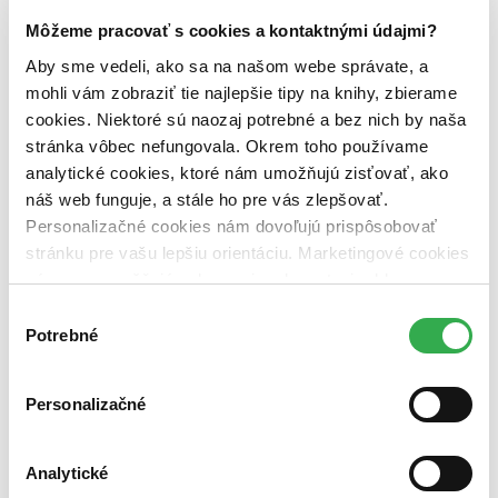
Najlacnejšie
Môžeme pracovať s cookies a kontaktnými údajmi?
Najvyššia zľava
Aby sme vedeli, ako sa na našom webe správate, a
mohli vám zobraziť tie najlepšie tipy na knihy, zbierame
cookies. Niektoré sú naozaj potrebné a bez nich by naša
stránka vôbec nefungovala. Okrem toho používame
analytické cookies, ktoré nám umožňujú zisťovať, ako
náš web funguje, a stále ho pre vás zlepšovať.
Personalizačné cookies nám dovoľujú prispôsobovať
stránku pre vašu lepšiu orientáciu. Marketingové cookies
nám zas umožňujú zobrazenie relevantnej reklamy.
Niektoré údaje zdieľame aj s tretími stranami. Veľmi by
Výber
nám pomohlo, keby sme mohli používať všetky tieto
Potrebné
súhlasu
cookies. Ďakujeme!
Počátky pražského reformního hnutí
CZ
Personalizačné
1360–1419
Olivier Marin
Analytické
Na přelomu 14. a 15. století se v Praze zrodila hereze, která svou