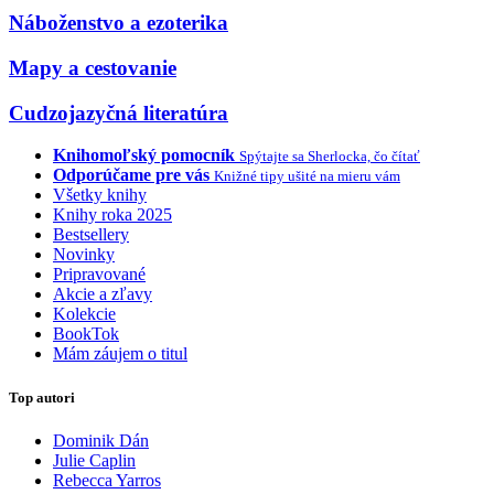
Náboženstvo a ezoterika
Mapy a cestovanie
Cudzojazyčná literatúra
Knihomoľský pomocník
Spýtajte sa Sherlocka, čo čítať
Odporúčame pre vás
Knižné tipy ušité na mieru vám
Všetky knihy
Knihy roka 2025
Bestsellery
Novinky
Pripravované
Akcie a zľavy
Kolekcie
BookTok
Mám záujem o titul
Top autori
Dominik Dán
Julie Caplin
Rebecca Yarros