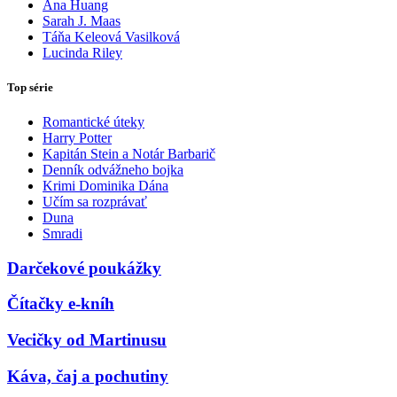
Ana Huang
Sarah J. Maas
Táňa Keleová Vasilková
Lucinda Riley
Top série
Romantické úteky
Harry Potter
Kapitán Stein a Notár Barbarič
Denník odvážneho bojka
Krimi Dominika Dána
Učím sa rozprávať
Duna
Smradi
Darčekové poukážky
Čítačky e-kníh
Vecičky od Martinusu
Káva, čaj a pochutiny