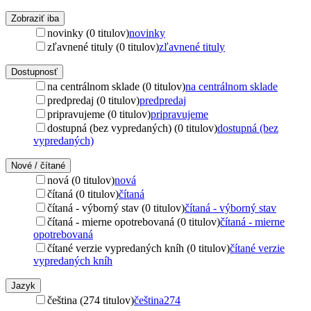
Zobraziť iba
novinky (0 titulov)
novinky
zľavnené tituly (0 titulov)
zľavnené tituly
Dostupnosť
na centrálnom sklade (0 titulov)
na centrálnom sklade
predpredaj (0 titulov)
predpredaj
pripravujeme (0 titulov)
pripravujeme
dostupná (bez vypredaných) (0 titulov)
dostupná (bez
vypredaných)
Nové / čítané
nová (0 titulov)
nová
čítaná (0 titulov)
čítaná
čítaná - výborný stav (0 titulov)
čítaná - výborný stav
čítaná - mierne opotrebovaná (0 titulov)
čítaná - mierne
opotrebovaná
čítané verzie vypredaných kníh (0 titulov)
čítané verzie
vypredaných kníh
Jazyk
čeština (274 titulov)
čeština
274