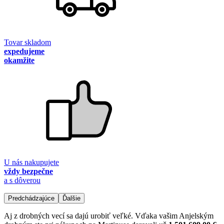
Tovar skladom
expedujeme
okamžite
U nás nakupujete
vždy bezpečne
a s dôverou
Predchádzajúce
Ďalšie
Aj z drobných vecí sa dajú urobiť veľké. Vďaka vašim Anjelským