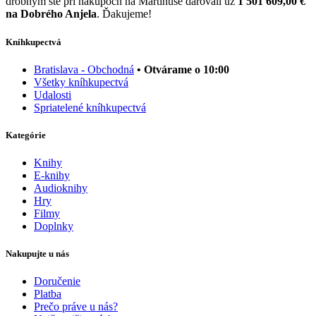
drobným ste pri nákupoch na Martinuse darovali už
1 501 609,00 €
na Dobrého Anjela
. Ďakujeme!
Kníhkupectvá
Bratislava - Obchodná
• Otvárame o 10:00
Všetky kníhkupectvá
Udalosti
Spriatelené kníhkupectvá
Kategórie
Knihy
E-knihy
Audioknihy
Hry
Filmy
Doplnky
Nakupujte u nás
Doručenie
Platba
Prečo práve u nás?