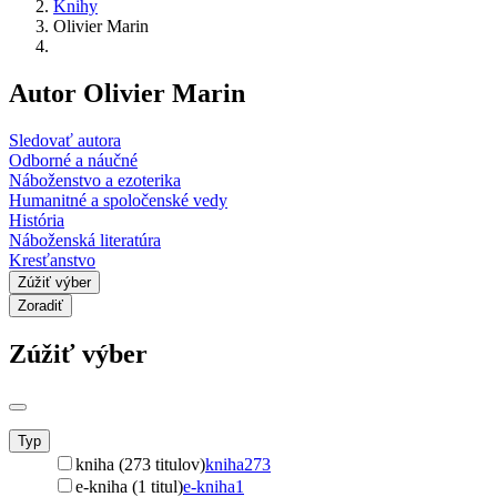
Knihy
Olivier Marin
Autor Olivier Marin
Sledovať autora
Odborné a náučné
Náboženstvo a ezoterika
Humanitné a spoločenské vedy
História
Náboženská literatúra
Kresťanstvo
Zúžiť výber
Zoradiť
Zúžiť výber
Typ
kniha (273 titulov)
kniha
273
e-kniha (1 titul)
e-kniha
1