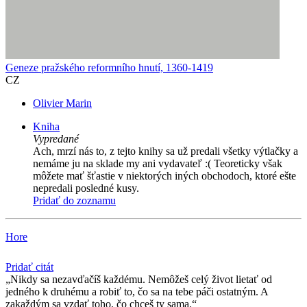
Geneze pražského reformního hnutí, 1360-1419
CZ
Olivier Marin
Kniha
Vypredané
Ach, mrzí nás to, z tejto knihy sa už predali všetky výtlačky a
nemáme ju na sklade my ani vydavateľ :( Teoreticky však
môžete mať šťastie v niektorých iných obchodoch, ktoré ešte
nepredali posledné kusy.
Pridať do zoznamu
Hore
Pridať citát
Nikdy sa nezavďačíš každému. Nemôžeš celý život lietať od
jedného k druhému a robiť to, čo sa na tebe páči ostatným. A
zakaždým sa vzdať toho, čo chceš ty sama.