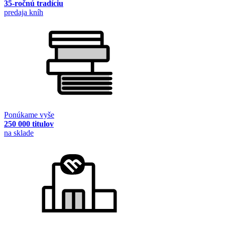
35-ročnú tradíciu
predaja kníh
Ponúkame vyše
250 000 titulov
na sklade