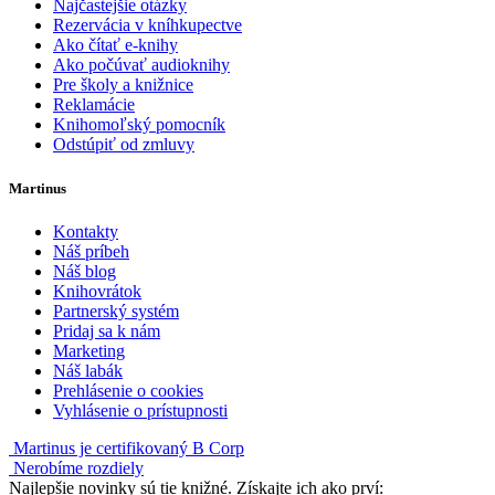
Najčastejšie otázky
Rezervácia v kníhkupectve
Ako čítať e-knihy
Ako počúvať audioknihy
Pre školy a knižnice
Reklamácie
Knihomoľský pomocník
Odstúpiť od zmluvy
Martinus
Kontakty
Náš príbeh
Náš blog
Knihovrátok
Partnerský systém
Pridaj sa k nám
Marketing
Náš labák
Prehlásenie o cookies
Vyhlásenie o prístupnosti
Martinus je certifikovaný B Corp
Nerobíme rozdiely
Najlepšie novinky sú tie knižné. Získajte ich ako prví: