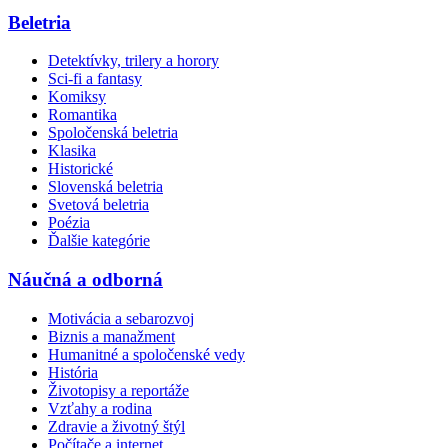
Beletria
Detektívky, trilery a horory
Sci-fi a fantasy
Komiksy
Romantika
Spoločenská beletria
Klasika
Historické
Slovenská beletria
Svetová beletria
Poézia
Ďalšie kategórie
Náučná a odborná
Motivácia a sebarozvoj
Biznis a manažment
Humanitné a spoločenské vedy
História
Životopisy a reportáže
Vzťahy a rodina
Zdravie a životný štýl
Počítače a internet