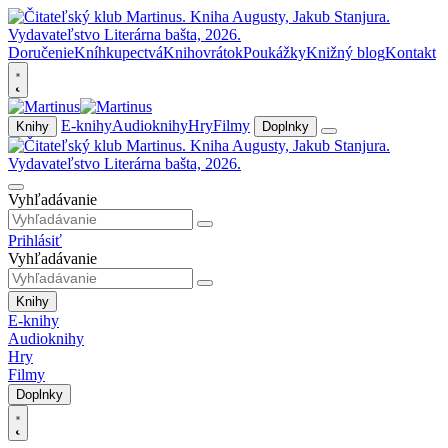
Doručenie
Kníhkupectvá
Knihovrátok
Poukážky
Knižný blog
Kontakt
E-knihy
Audioknihy
Hry
Filmy
Knihy
Doplnky
Vyhľadávanie
Prihlásiť
Vyhľadávanie
Knihy
E-knihy
Audioknihy
Hry
Filmy
Doplnky