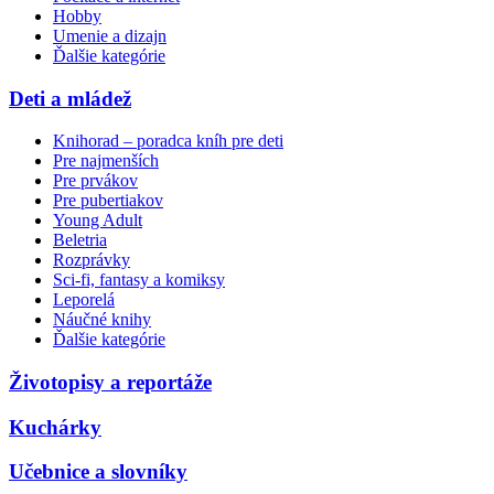
Hobby
Umenie a dizajn
Ďalšie kategórie
Deti a mládež
Knihorad – poradca kníh pre deti
Pre najmenších
Pre prvákov
Pre pubertiakov
Young Adult
Beletria
Rozprávky
Sci-fi, fantasy a komiksy
Leporelá
Náučné knihy
Ďalšie kategórie
Životopisy a reportáže
Kuchárky
Učebnice a slovníky