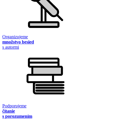
Organizujeme
množstvo besied
s autormi
Podporujeme
čítanie
s porozumením