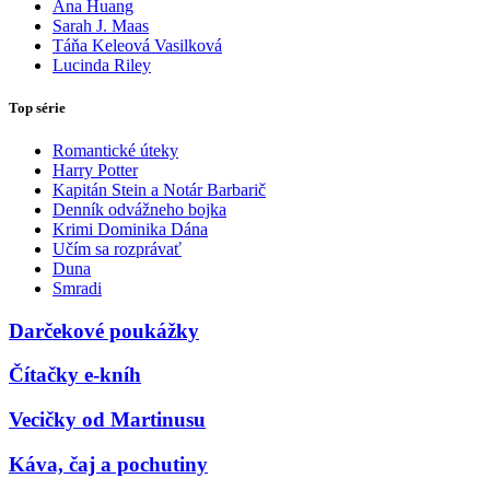
Ana Huang
Sarah J. Maas
Táňa Keleová Vasilková
Lucinda Riley
Top série
Romantické úteky
Harry Potter
Kapitán Stein a Notár Barbarič
Denník odvážneho bojka
Krimi Dominika Dána
Učím sa rozprávať
Duna
Smradi
Darčekové poukážky
Čítačky e-kníh
Vecičky od Martinusu
Káva, čaj a pochutiny