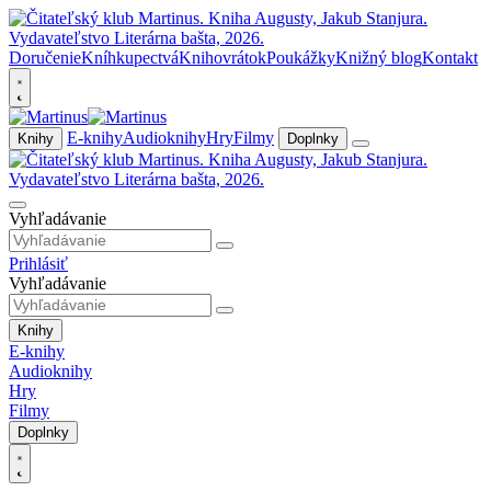
Doručenie
Kníhkupectvá
Knihovrátok
Poukážky
Knižný blog
Kontakt
E-knihy
Audioknihy
Hry
Filmy
Knihy
Doplnky
Vyhľadávanie
Prihlásiť
Vyhľadávanie
Knihy
E-knihy
Audioknihy
Hry
Filmy
Doplnky