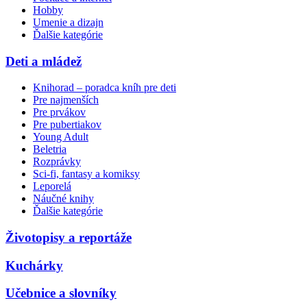
Hobby
Umenie a dizajn
Ďalšie kategórie
Deti a mládež
Knihorad – poradca kníh pre deti
Pre najmenších
Pre prvákov
Pre pubertiakov
Young Adult
Beletria
Rozprávky
Sci-fi, fantasy a komiksy
Leporelá
Náučné knihy
Ďalšie kategórie
Životopisy a reportáže
Kuchárky
Učebnice a slovníky