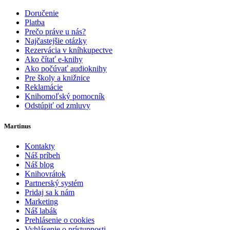
Doručenie
Platba
Prečo práve u nás?
Najčastejšie otázky
Rezervácia v kníhkupectve
Ako čítať e-knihy
Ako počúvať audioknihy
Pre školy a knižnice
Reklamácie
Knihomoľský pomocník
Odstúpiť od zmluvy
Martinus
Kontakty
Náš príbeh
Náš blog
Knihovrátok
Partnerský systém
Pridaj sa k nám
Marketing
Náš labák
Prehlásenie o cookies
Vyhlásenie o prístupnosti