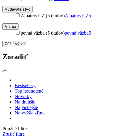
Vydavateľstvo
Albatros CZ (5 titulov)
Albatros CZ
5
Väzba
pevná väzba (5 titulov)
pevná väzba
5
Zúžiť výber
Zoradiť
Bestsellery
Top hodnotené
Novinky
Najdrahšie
Najlacnejšie
Najvyššia zľava
Použité filtre
Zrušiť filtre