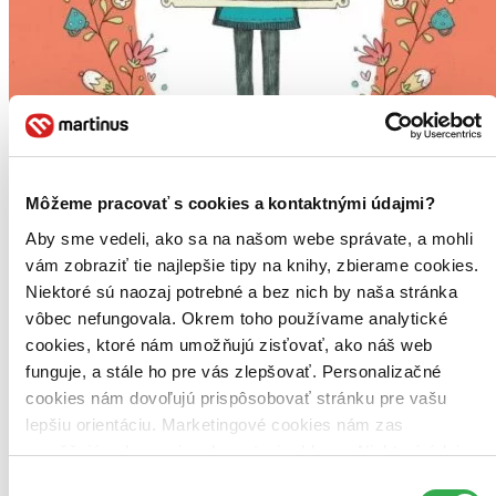
Môžeme pracovať s cookies a kontaktnými údajmi?
Aby sme vedeli, ako sa na našom webe správate, a mohli
vám zobraziť tie najlepšie tipy na knihy, zbierame cookies.
Niektoré sú naozaj potrebné a bez nich by naša stránka
Přátelství plné koláčů
vôbec nefungovala. Okrem toho používame analytické
CZ
cookies, ktoré nám umožňujú zisťovať, ako náš web
Cukr & Koření
funguje, a stále ho pre vás zlepšovať. Personalizačné
Linda Chapman
cookies nám dovoľujú prispôsobovať stránku pre vašu
lepšiu orientáciu. Marketingové cookies nám zas
1. diel série
Přátelství plné koláčů
umožňujú zobrazenie relevantnej reklamy. Niektoré údaje
Pekárna Cukr a koření otevírá už zítra! A desetiletá Hannah už se
zdieľame aj s tretími stranami. Veľmi by nám pomohlo,
nemůže dočkat. Zároveň je z toho ale pěkně nervózní. Tolik to pro
Výber