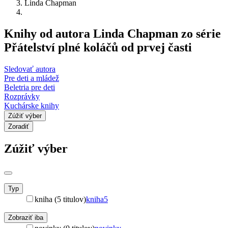
Linda Chapman
Knihy od autora Linda Chapman zo série
Přátelství plné koláčů od prvej časti
Sledovať autora
Pre deti a mládež
Beletria pre deti
Rozprávky
Kuchárske knihy
Zúžiť výber
Zoradiť
Zúžiť výber
Typ
kniha (5 titulov)
kniha
5
Zobraziť iba