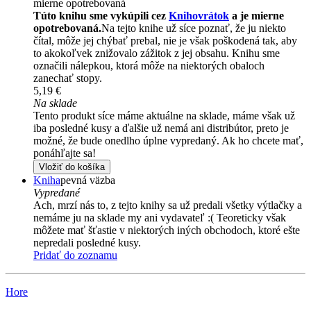
mierne opotrebovaná
Túto knihu sme vykúpili cez
Knihovrátok
a je mierne
opotrebovaná.
Na tejto knihe už síce poznať, že ju niekto
čítal, môže jej chýbať prebal, nie je však poškodená tak, aby
to akokoľvek znižovalo zážitok z jej obsahu. Knihu sme
označili nálepkou, ktorá môže na niektorých obaloch
zanechať stopy.
5,19 €
Na sklade
Tento produkt síce máme aktuálne na sklade, máme však už
iba posledné kusy a ďalšie už nemá ani distribútor, preto je
možné, že bude onedlho úplne vypredaný. Ak ho chcete mať,
ponáhľajte sa!
Vložiť do košíka
Kniha
pevná väzba
Vypredané
Ach, mrzí nás to, z tejto knihy sa už predali všetky výtlačky a
nemáme ju na sklade my ani vydavateľ :( Teoreticky však
môžete mať šťastie v niektorých iných obchodoch, ktoré ešte
nepredali posledné kusy.
Pridať do zoznamu
Hore