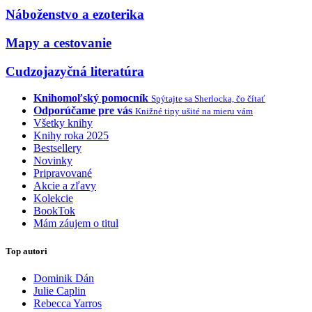
Náboženstvo a ezoterika
Mapy a cestovanie
Cudzojazyčná literatúra
Knihomoľský pomocník
Spýtajte sa Sherlocka, čo čítať
Odporúčame pre vás
Knižné tipy ušité na mieru vám
Všetky knihy
Knihy roka 2025
Bestsellery
Novinky
Pripravované
Akcie a zľavy
Kolekcie
BookTok
Mám záujem o titul
Top autori
Dominik Dán
Julie Caplin
Rebecca Yarros