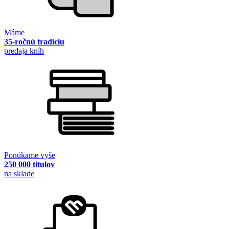
Máme
35-ročnú tradíciu
predaja kníh
Ponúkame vyše
250 000 titulov
na sklade