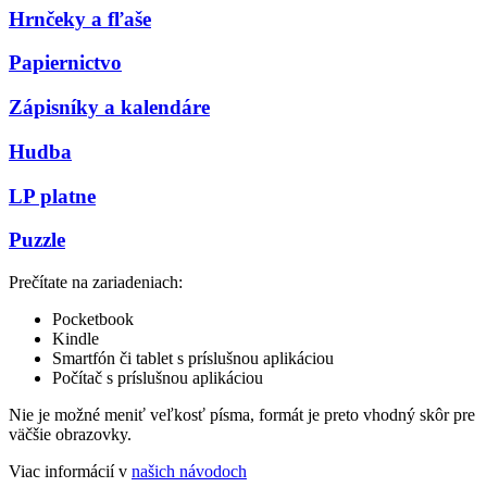
Hrnčeky a fľaše
Papiernictvo
Zápisníky a kalendáre
Hudba
LP platne
Puzzle
Prečítate na zariadeniach:
Pocketbook
Kindle
Smartfón či tablet s príslušnou aplikáciou
Počítač s príslušnou aplikáciou
Nie je možné meniť veľkosť písma, formát je preto vhodný skôr pre
väčšie obrazovky.
Viac informácií v
našich návodoch