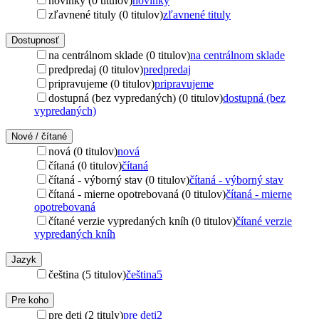
novinky (0 titulov)
novinky
zľavnené tituly (0 titulov)
zľavnené tituly
Dostupnosť
na centrálnom sklade (0 titulov)
na centrálnom sklade
predpredaj (0 titulov)
predpredaj
pripravujeme (0 titulov)
pripravujeme
dostupná (bez vypredaných) (0 titulov)
dostupná (bez
vypredaných)
Nové / čítané
nová (0 titulov)
nová
čítaná (0 titulov)
čítaná
čítaná - výborný stav (0 titulov)
čítaná - výborný stav
čítaná - mierne opotrebovaná (0 titulov)
čítaná - mierne
opotrebovaná
čítané verzie vypredaných kníh (0 titulov)
čítané verzie
vypredaných kníh
Jazyk
čeština (5 titulov)
čeština
5
Pre koho
pre deti (2 tituly)
pre deti
2