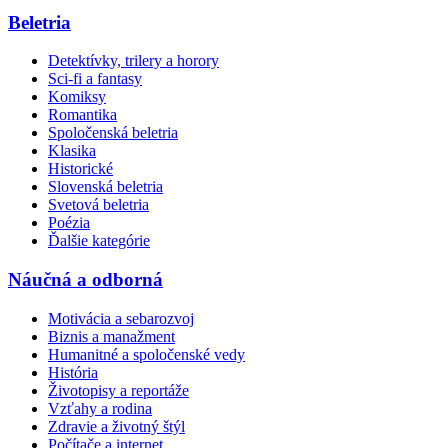
Beletria
Detektívky, trilery a horory
Sci-fi a fantasy
Komiksy
Romantika
Spoločenská beletria
Klasika
Historické
Slovenská beletria
Svetová beletria
Poézia
Ďalšie kategórie
Náučná a odborná
Motivácia a sebarozvoj
Biznis a manažment
Humanitné a spoločenské vedy
História
Životopisy a reportáže
Vzťahy a rodina
Zdravie a životný štýl
Počítače a internet