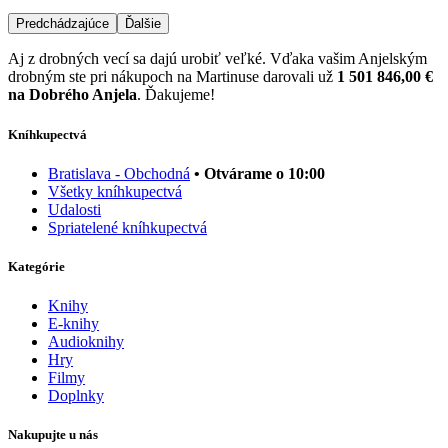
Predchádzajúce
Ďalšie
Aj z drobných vecí sa dajú urobiť veľké. Vďaka vašim Anjelským
drobným ste pri nákupoch na Martinuse darovali už
1 501 846,00 €
na Dobrého Anjela
. Ďakujeme!
Kníhkupectvá
Bratislava - Obchodná
• Otvárame o 10:00
Všetky kníhkupectvá
Udalosti
Spriatelené kníhkupectvá
Kategórie
Knihy
E-knihy
Audioknihy
Hry
Filmy
Doplnky
Nakupujte u nás