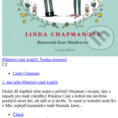
Přátelství plné koláčů: Špetka tajemství
CZ
Linda Chapman
2. diel série
Přátelství plné koláčů
Druhý díl úspěšné série nejen o pečení! Obsahuje i recepty, tipy a
nápady pro malé cukrářky! Pekárna Cukr a koření má otevřeno
pouhých deset dní, ale daří se jí skvěle. To samé se bohužel nedá říct
o Mie, nejlepší kamarádce malé Hannah, která...
Čítaná