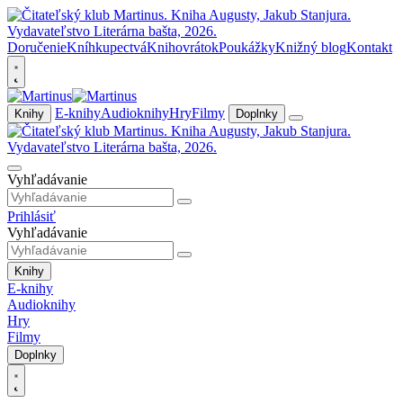
Doručenie
Kníhkupectvá
Knihovrátok
Poukážky
Knižný blog
Kontakt
E-knihy
Audioknihy
Hry
Filmy
Knihy
Doplnky
Vyhľadávanie
Prihlásiť
Vyhľadávanie
Knihy
E-knihy
Audioknihy
Hry
Filmy
Doplnky