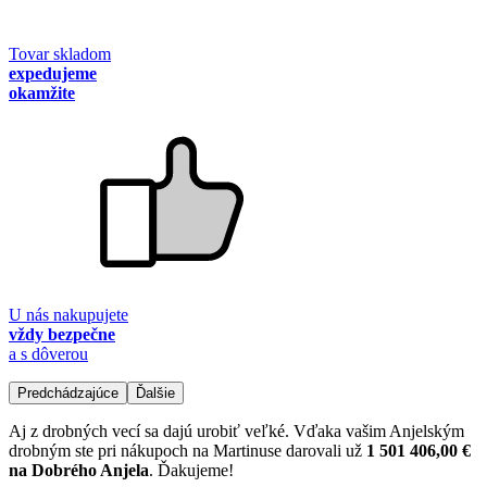
Tovar skladom
expedujeme
okamžite
U nás nakupujete
vždy bezpečne
a s dôverou
Predchádzajúce
Ďalšie
Aj z drobných vecí sa dajú urobiť veľké. Vďaka vašim Anjelským
drobným ste pri nákupoch na Martinuse darovali už
1 501 406,00 €
na Dobrého Anjela
. Ďakujeme!