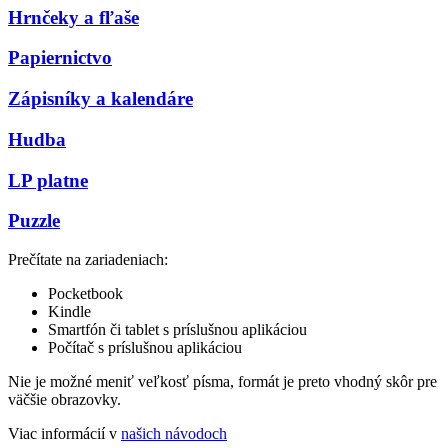
Hrnčeky a fľaše
Papiernictvo
Zápisníky a kalendáre
Hudba
LP platne
Puzzle
Prečítate na zariadeniach:
Pocketbook
Kindle
Smartfón či tablet s príslušnou aplikáciou
Počítač s príslušnou aplikáciou
Nie je možné meniť veľkosť písma, formát je preto vhodný skôr pre
väčšie obrazovky.
Viac informácií v
našich návodoch