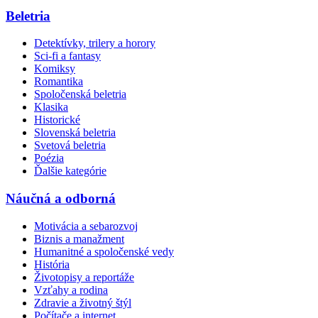
Beletria
Detektívky, trilery a horory
Sci-fi a fantasy
Komiksy
Romantika
Spoločenská beletria
Klasika
Historické
Slovenská beletria
Svetová beletria
Poézia
Ďalšie kategórie
Náučná a odborná
Motivácia a sebarozvoj
Biznis a manažment
Humanitné a spoločenské vedy
História
Životopisy a reportáže
Vzťahy a rodina
Zdravie a životný štýl
Počítače a internet