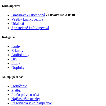
Kníhkupectvá
Bratislava - Obchodná
• Otvárame o 8:30
Všetky kníhkupectvá
Udalosti
Spriatelené kníhkupectvá
Kategórie
Knihy
E-knihy
Audioknihy
Hry
Filmy
Doplnky
Nakupujte u nás
Doručenie
Platba
Prečo práve u nás?
Najčastejšie otázky
Rezervácia v kníhkupectve