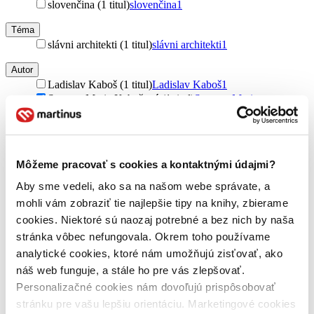
slovenčina (1 titul)
slovenčina
1
Téma
slávni architekti (1 titul)
slávni architekti
1
Autor
Ladislav Kaboš (1 titul)
Ladislav Kaboš
1
Svatava Maria Kabošová (1 titul)
Svatava Maria
Kabošová
1
Vydavateľstvo
MEDIA FILM (1 titul)
MEDIA FILM
1
Môžeme pracovať s cookies a kontaktnými údajmi?
Väzba
Aby sme vedeli, ako sa na našom webe správate, a
pevná väzba (1 titul)
pevná väzba
1
mohli vám zobraziť tie najlepšie tipy na knihy, zbierame
Zúžiť výber
cookies. Niektoré sú naozaj potrebné a bez nich by naša
stránka vôbec nefungovala. Okrem toho používame
Zoradiť
analytické cookies, ktoré nám umožňujú zisťovať, ako
náš web funguje, a stále ho pre vás zlepšovať.
Personalizačné cookies nám dovoľujú prispôsobovať
stránku pre vašu lepšiu orientáciu. Marketingové cookies
Bestsellery