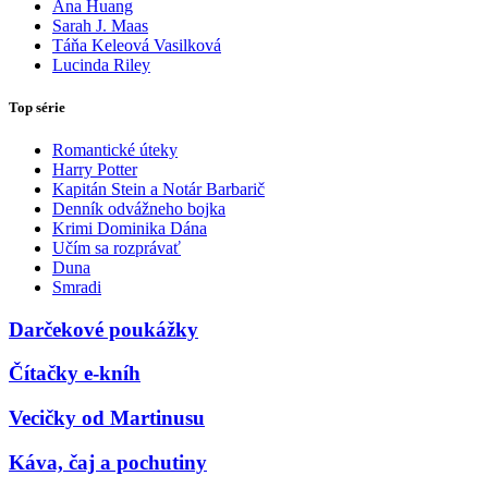
Ana Huang
Sarah J. Maas
Táňa Keleová Vasilková
Lucinda Riley
Top série
Romantické úteky
Harry Potter
Kapitán Stein a Notár Barbarič
Denník odvážneho bojka
Krimi Dominika Dána
Učím sa rozprávať
Duna
Smradi
Darčekové poukážky
Čítačky e-kníh
Vecičky od Martinusu
Káva, čaj a pochutiny