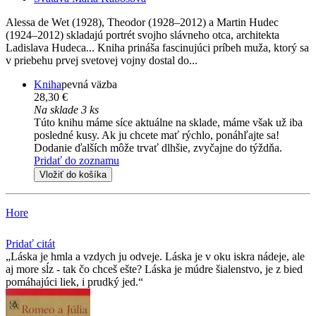
Alessa de Wet (1928), Theodor (1928–2012) a Martin Hudec
(1924–2012) skladajú portrét svojho slávneho otca, architekta
Ladislava Hudeca... Kniha prináša fascinujúci príbeh muža, ktorý sa
v priebehu prvej svetovej vojny dostal do...
Kniha
pevná väzba
28,30 €
Na sklade 3 ks
Túto knihu máme síce aktuálne na sklade, máme však už iba
posledné kusy. Ak ju chcete mať rýchlo, ponáhľajte sa!
Dodanie ďalších môže trvať dlhšie, zvyčajne do týždňa.
Pridať do zoznamu
Vložiť do košíka
Hore
Pridať citát
Láska je hmla a vzdych ju odveje. Láska je v oku iskra nádeje, ale
aj more sĺz - tak čo chceš ešte? Láska je múdre šialenstvo, je z bied
pomáhajúci liek, i prudký jed.