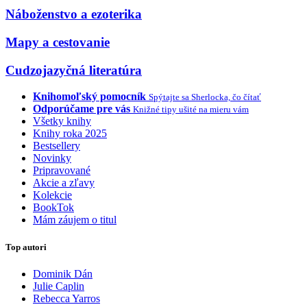
Náboženstvo a ezoterika
Mapy a cestovanie
Cudzojazyčná literatúra
Knihomoľský pomocník
Spýtajte sa Sherlocka, čo čítať
Odporúčame pre vás
Knižné tipy ušité na mieru vám
Všetky knihy
Knihy roka 2025
Bestsellery
Novinky
Pripravované
Akcie a zľavy
Kolekcie
BookTok
Mám záujem o titul
Top autori
Dominik Dán
Julie Caplin
Rebecca Yarros