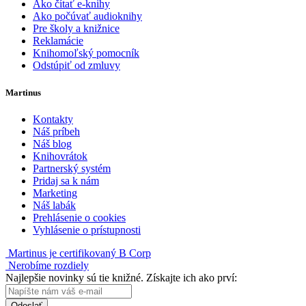
Ako čítať e-knihy
Ako počúvať audioknihy
Pre školy a knižnice
Reklamácie
Knihomoľský pomocník
Odstúpiť od zmluvy
Martinus
Kontakty
Náš príbeh
Náš blog
Knihovrátok
Partnerský systém
Pridaj sa k nám
Marketing
Náš labák
Prehlásenie o cookies
Vyhlásenie o prístupnosti
Martinus je certifikovaný B Corp
Nerobíme rozdiely
Najlepšie novinky sú tie knižné. Získajte ich ako prví:
Odoslať