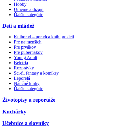
Hobby
Umenie a dizajn
Ďalšie kategórie
Deti a mládež
Knihorad – poradca kníh pre deti
Pre najmenších
Pre prvákov
Pre pubertiakov
Young Adult
Beletria
Rozprávky
Sci-fi, fantasy a komiksy
Leporelá
Náučné knihy
Ďalšie kategórie
Životopisy a reportáže
Kuchárky
Učebnice a slovníky