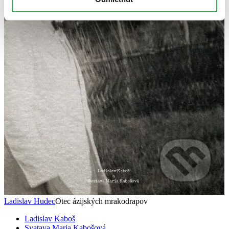
Ladislav Hudec
Otec ázijských mrakodrapov
Ladislav Kaboš
Svatava Maria Kabošová