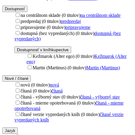
Dostupnosť
na centrálnom sklade (0 titulov)
na centrálnom sklade
predpredaj (0 titulov)
predpredaj
pripravujeme (0 titulov)
pripravujeme
dostupná (bez vypredaných) (0 titulov)
dostupná (bez
vypredaných)
Dostupnosť v kníhkupectve
Kežmarok (Alter ego) (0 titulov)
Kežmarok (Alter
ego)
Martin (Martinus) (0 titulov)
Martin (Martinus)
Nové / čítané
nová (0 titulov)
nová
čítaná (0 titulov)
čítaná
čítaná - výborný stav (0 titulov)
čítaná - výborný stav
čítaná - mierne opotrebovaná (0 titulov)
čítaná - mierne
opotrebovaná
čítané verzie vypredaných kníh (0 titulov)
čítané verzie
vypredaných kníh
Jazyk