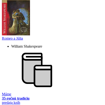
Romeo a Júlia
William Shakespeare
Máme
35-ročnú tradíciu
predaja kníh